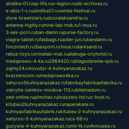
sindika-01.ru
sp-life.ru
x-legion.ru
sib-archives.ru
e-abis-1-c.ru
sindika01.ru
venda-festival.ru
store-brawlstars.ru
dooraleksandria.ru
antenna-highly.ru
mine-lab-msk.ru
1-mus.ru
3-sex-porn.ru
ban-damn.ru
purse-factory.ru
viagra-tablet.ru
fasbags.ru
adler-jun.ru
bandamn.ru
fincontech.ru
3sexporn.ru
1mus.ru
darksand.ru
rebus-toys.ru
minelab-msk.ru
alabuga-cityhotel.ru
medsprawo-4-ka.ru
2864420.ru
blagodarenie-spb.ru
zajmy24.ru
tovudyi-4-kuhnyanazakaz.ru
brazzerscom.ru
medsprawo4ka.ru
xehyroo5kuhnyanazakaz.ru
fabrikayfabrikaefabrika.ru
vskrytie-zamkov-moskva-113.ru
biletnadom.ru
zed-online.ru
pimchax.ru
brazzers-hd.ru
z-host.ru
kitubeu2kuhnyanazakaz.ru
naperekate.ru
kuhnyaofabrikaufabrik.ru
kitubeu-2-kuhnyanazakaz.ru
xehyroo-5-kuhnyanazakaz.ru
cs-68.ru
guzywia-4-kuhnyanazakaz.ru
mir-tk.ru
vlknrussia.ru