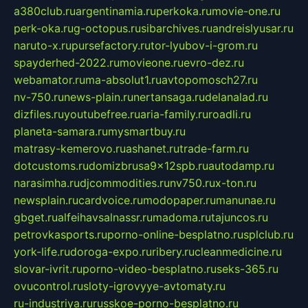
a380club.ru
argentinamia.ru
perkoka.ru
movie-one.ru
perk-oka.ru
g-octopus.ru
sibarchives.ru
andreislyusar.ru
naruto-x.ru
pursefactory.ru
tor-lyubov-i-grom.ru
spayderhed-2022.ru
movieone.ru
evro-dez.ru
webamator.ru
ma-absolut1.ru
avtopomosch27.ru
nv-750.ru
news-plain.ru
nertansaga.ru
delanalad.ru
dizfiles.ru
youtubefree.ru
aria-family.ru
roadli.ru
planeta-samara.ru
mysmartbuy.ru
matrasy-kemerovo.ru
ashanet.ru
trade-farm.ru
dotcustoms.ru
domizbrusa9x12spb.ru
autodamp.ru
narasimha.ru
djcommodities.ru
nv750.ru
x-ton.ru
newsplain.ru
cardvoice.ru
modopaper.ru
manunae.ru
gbget.ru
alfeihavsalnassr.ru
madoma.ru
tajuncos.ru
petrovkasports.ru
porno-online-besplatno.ru
splclub.ru
york-life.ru
doroga-expo.ru
ribery.ru
cleanmedicine.ru
slovar-ivrit.ru
porno-video-besplatno.ru
seks-365.ru
ovucontrol.ru
sloty-igrovyye-avtomaty.ru
ru-industriya.ru
russkoe-porno-besplatno.ru