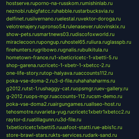
hostserve.ru
porno-na-russkom.ru
mishinlab.ru
neznobi.ru
bigfatcc.ru
habble.ru
starbucksvia.ru
delfinet.ru
silvernano.ru
elestal.ru
vektor-doroga.ru
velotrenajery.ru
pronso54.ru
lenasever.ru
lovinskix.ru
show-pets.ru
smartnews03.ru
discofoxworld.ru
miraclecoon.ru
pongup.ru
hostel65.ru
liura.ru
glasspb.ru
firehunters.ru
gribowo.ru
gnalis.ru
bulkitula.ru
hometown-france.ru
1-xbeticricetc-1-xbetti-5.ru
shop-garena.ru
cricetc-1-xbetr-1-xbetcc-2.ru
one-life-story.ru
top-halyava.ru
accounts112.ru
poka-vse-doma-2.ru
3-d-file.ru
hahahaharms.ru
g2012.ru
tst-1.ru
shaggy-cat.ru
opsmgr.ru
ev-gallery.ru
g-2012.ru
ops-mgr.ru
accounts-112.ru
csm-demo.ru
poka-vse-doma2.ru
airgungames.ru
allseo-host.ru
tehosmotre.ru
varieta-yug.ru
cricetc1xbetr1xbetcc2.ru
raytor-d.ru
atillagunn.ru
3d-file.ru
1xbeticricetc1xbetti5.ru
uafoot-statti.ru
e-abis1c.ru
store-brawl-stars.ru
kts-services.ru
dark-sand.ru