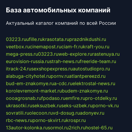
База автомобильных компаний
Актуальный каталог компаний по всей России
03223.ru
ufille.ru
krasotata.ru
prazdnikdushi.ru
veetbox.ru
cinemapost.ru
ciam-fr.ru
kraft-you.ru
mega-press.ru
03223.ru
web-explore.ru
rastenuya.ru
eurovision-russia.ru
strah-news.ru
freeride-team.ru
itrack-24.ru
sexshopexpress.ru
autostudiopro.ru
alabuga-cityhotel.ru
pornv.ru
atlantpereezd.ru
bud-em-znakomye.ru
a-cdc.ru
elektrostal-news.ru
korolevremont-market.ru
budem-znakomye.ru
oooagrosnab.ru
fpodaso.ru
emfire.ru
pro-otdelky.ru
ukrasotki.ru
seksuzbek.ru
seks-uzbek.ru
porno-vk.ru
sovratili.ru
olecoon.ru
vd-dosug.ru
adonyev.ru
rbc-news.ru
porno-skvirt.ru
krospr.ru
13autor-kolonka.ru
sormol.ru
2rich.ru
hostel-65.ru