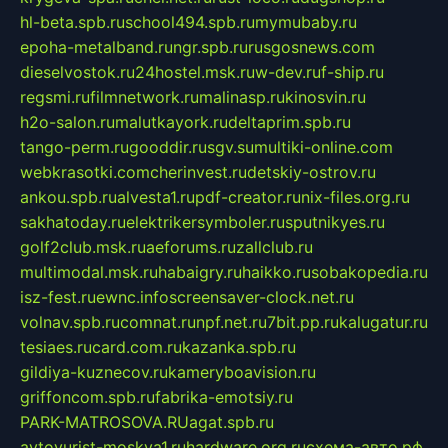
hl-beta.spb.ru
school494.spb.ru
mymubaby.ru
epoha-metalband.ru
ngr.spb.ru
rusgosnews.com
dieselvostok.ru
24hostel.msk.ru
w-dev.ru
f-ship.ru
regsmi.ru
filmnetwork.ru
malinasp.ru
kinosvin.ru
h2o-salon.ru
malutkayork.ru
deltaprim.spb.ru
tango-perm.ru
gooddir.ru
sgv.su
multiki-online.com
webkrasotki.com
cherinvest.ru
detskiy-ostrov.ru
ankou.spb.ru
alvesta1.ru
pdf-creator.ru
nix-files.org.ru
sakhatoday.ru
elektrikersymboler.ru
sputnikyes.ru
golf2club.msk.ru
aeforums.ru
zallclub.ru
multimodal.msk.ru
habaigry.ru
haikko.ru
sobakopedia.ru
isz-fest.ru
ewnc.info
screensaver-clock.net.ru
volnav.spb.ru
comnat.ru
npf.net.ru
7bit.pp.ru
kalugatur.ru
tesiaes.ru
card.com.ru
kazanka.spb.ru
gildiya-kuznecov.ru
kameryboavision.ru
griffoncom.spb.ru
fabrika-emotsiy.ru
PARK-MATROSOVA.RU
agat.spb.ru
avtoyurist-moskva1.ru
hardware.org.ru
схема-авто.рф