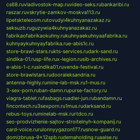
cs68.ru
vladivostok-map.ru
video-seks.ru
bankaribi.ru
raszar.ru
vskrytie-zamkov-moskva113.ru
lipetsktelecom.ru
tovudyi4kuhnyanazakaz.ru
seksuzb.ru
guzywia4kuhnyanazakaz.ru
fabrikaofabrikaokuhny.ru
kuhnyaekuhnyaafabrika.ru
kuhnyaykuhnyayfabrika.ru
e-abis1c.ru
store-brawl-stars.ru
kts-services.ru
dark-sand.ru
sindika-01.ru
sp-life.ru
x-legion.ru
sib-archives.ru
e-abis-1-c.ru
sindika01.ru
venda-festival.ru
store-brawlstars.ru
dooraleksandria.ru
antenna-highly.ru
mine-lab-msk.ru
1-mus.ru
3-sex-porn.ru
ban-damn.ru
purse-factory.ru
viagra-tablet.ru
fasbags.ru
adler-jun.ru
bandamn.ru
fincontech.ru
3sexporn.ru
1mus.ru
darksand.ru
rebus-toys.ru
minelab-msk.ru
rtdco.ru
seo-prodvizhenie-sajtov-stroitelnyh-kompanij.ru
card-voice.ru
rulonnyygazon177.ru
snow-guard.ru
domizbrusa-9x12spb.ru
demaholding.ru
aalse.ru