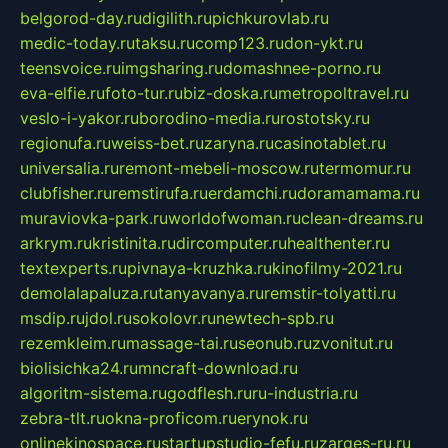
belgorod-day.ru
digilith.ru
pichkurovlab.ru
medic-today.ru
taksu.ru
comp123.ru
don-ykt.ru
teensvoice.ru
imgsharing.ru
domashnee-porno.ru
eva-elfie.ru
foto-tur.ru
biz-doska.ru
metropoltravel.ru
veslo-i-yakor.ru
borodino-media.ru
rostotsky.ru
regionufa.ru
weiss-bet.ru
zaryna.ru
casinotablet.ru
universalia.ru
remont-mebeli-moscow.ru
termomur.ru
clubfisher.ru
remstirufa.ru
erdamchi.ru
doramamama.ru
muraviovka-park.ru
worldofwoman.ru
clean-dreams.ru
arkrym.ru
kristinita.ru
dircomputer.ru
healthenter.ru
textexperts.ru
pivnaya-kruzhka.ru
kinofilmy-2021.ru
demolalapaluza.ru
tanyavanya.ru
remstir-tolyatti.ru
msdip.ru
jdol.ru
sokolovr.ru
newtech-spb.ru
rezemkleim.ru
massage-tai.ru
seonub.ru
zvonitut.ru
biolisichka24.ru
mncraft-download.ru
algoritm-sistema.ru
godflesh.ru
ru-industria.ru
zebra-tlt.ru
okna-proficom.ru
erynok.ru
onlinekinospace.ru
startupstudio-fefu.ru
zarges-ru.ru