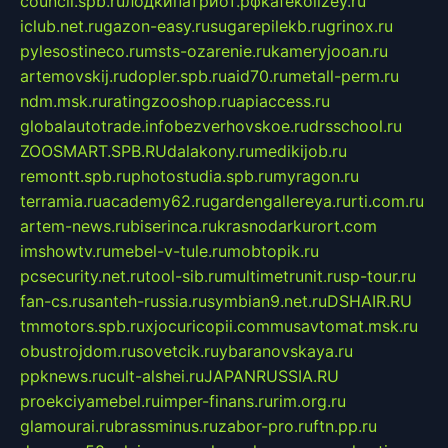
council.spb.ru
лодкипатриот.рф
kafekolizey.ru
iclub.net.ru
gazon-easy.ru
sugarepilekb.ru
grinox.ru
pylesostineco.ru
msts-ozarenie.ru
kameryjooan.ru
artemovskij.ru
dopler.spb.ru
aid70.ru
metall-perm.ru
ndm.msk.ru
ratingzooshop.ru
apiaccess.ru
globalautotrade.info
bezverhovskoe.ru
drsschool.ru
ZOOSMART.SPB.RU
dalakony.ru
medikijob.ru
remontt.spb.ru
photostudia.spb.ru
myragon.ru
terramia.ru
academy62.ru
gardengallereya.ru
rti.com.ru
artem-news.ru
biserinca.ru
krasnodarkurort.com
imshowtv.ru
mebel-v-tule.ru
mobtopik.ru
pcsecurity.net.ru
tool-sib.ru
multimetrunit.ru
sp-tour.ru
fan-cs.ru
santeh-russia.ru
symbian9.net.ru
DSHAIR.RU
tmmotors.spb.ru
xjocuricopii.com
musavtomat.msk.ru
obustrojdom.ru
sovetcik.ru
ybaranovskaya.ru
ppknews.ru
cult-alshei.ru
JAPANRUSSIA.RU
proekciyamebel.ru
imper-finans.ru
rim.org.ru
glamourai.ru
brassminus.ru
zabor-pro.ru
ftn.pp.ru