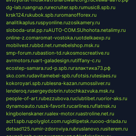
dg-lab.ru
angrup.ru
recruiter.spb.ru
music8.spb.ru
krsk124.ru
kubok.spb.ru
romanofforex.ru
analitikaplus.ru
spyonline.ru
zosikamery.ru
sloboda-ural.pp.ru
AUTO-COM.SU
hohota.net
alimy.ru
online-z.com
aromat-vostoka.ru
otdelkaexp.ru
mobilvest.ru
bbd.net.ru
mebelshop.msk.ru
smp-forum.ru
bastion-td.ru
kosmoscreative.ru
avrmotors.ru
art-galadesign.ru
tiffany-c.ru
ecostep-samara.ru
d-p.spb.ru
галактика73.рф
sko.com.ru
davitamebel-spb.ru
fotsis.ru
tesiaes.ru
kokoroyari.spb.ru
blesna-kazan.ru
mossilver.ru
lenderoq.ru
sergeydobrin.ru
tochkazvuka.msk.ru
people-of-art.ru
bezzubova.ru
clubtibet.ru
orior-aks.ru
dynamoauto.ru
szk-favorit.ru
carlines.ru
flatnsk.ru
kingbolenskaner.ru
alex-motor.ru
astroline.net.ru
act1.spb.ru
polyglot.com.ru
gidlipetsk.ru
ooo-driada.ru
detsad125.ru
mir-zdoroviya.ru
bruslanovo.ru
siterem.ru