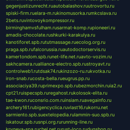
gegenjustizunrecht.ru
autobalashov.ru
utrovortu.ru
spiski-firm.ru
elara-m.ru
kinomusorka.ru
mkcslava.ru
2bets.ru
vintovoykompressor.ru
birminghamvsfulham.ru
sarmat-komp.ru
pioneeri.ru
amadis-chocolate.ru
shkurki-karakulya.ru
kanotiforet.spb.ru
tutmassage.ru
ecolog.org.ru
praga.spb.ru
falcorussia.ru
autodoctorservis.ru
kamertondom.spb.ru
net-life.net.ru
avto-vozim.ru
sakhcamera.ru
alliance-electro.spb.ru
stroyavt.ru
controlweb1.ru
tdsak74.ru
kinzozo-ru.ru
kvotka.ru
iron-snab.ru
costa-bella.ru
eugrus.pp.ru
associaciya39.ru
primexpo.spb.ru
bezmorchin.ru
ia2.ru
cpt21.ru
ispecspb.ru
regahost.ru
kolosok-elita.ru
tae-kwon.ru
consrio.com.ru
insiam.ru
avegainfo.ru
archery161.ru
bigencyclica.ru
vlast16.ru
korru.net
sarmiento.spb.su
extelopedia.ru
lammin-suo.spb.ru
iskatour.spb.ru
snpi.org.ru
running-line.ru
krygeva-spa.ru
chel.net.ru
rust-loco.ru
dugshop.ru