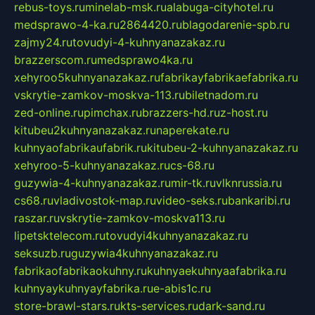
rebus-toys.ru
minelab-msk.ru
alabuga-cityhotel.ru
medsprawo-4-ka.ru
2864420.ru
blagodarenie-spb.ru
zajmy24.ru
tovudyi-4-kuhnyanazakaz.ru
brazzerscom.ru
medsprawo4ka.ru
xehyroo5kuhnyanazakaz.ru
fabrikayfabrikaefabrika.ru
vskrytie-zamkov-moskva-113.ru
biletnadom.ru
zed-online.ru
pimchax.ru
brazzers-hd.ru
z-host.ru
kitubeu2kuhnyanazakaz.ru
naperekate.ru
kuhnyaofabrikaufabrik.ru
kitubeu-2-kuhnyanazakaz.ru
xehyroo-5-kuhnyanazakaz.ru
cs-68.ru
guzywia-4-kuhnyanazakaz.ru
mir-tk.ru
vlknrussia.ru
cs68.ru
vladivostok-map.ru
video-seks.ru
bankaribi.ru
raszar.ru
vskrytie-zamkov-moskva113.ru
lipetsktelecom.ru
tovudyi4kuhnyanazakaz.ru
seksuzb.ru
guzywia4kuhnyanazakaz.ru
fabrikaofabrikaokuhny.ru
kuhnyaekuhnyaafabrika.ru
kuhnyaykuhnyayfabrika.ru
e-abis1c.ru
store-brawl-stars.ru
kts-services.ru
dark-sand.ru