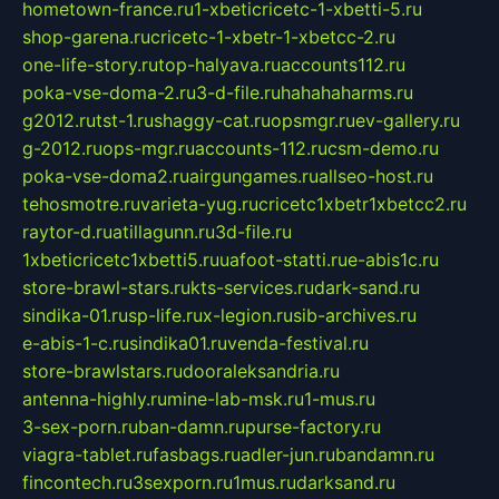
hometown-france.ru
1-xbeticricetc-1-xbetti-5.ru
shop-garena.ru
cricetc-1-xbetr-1-xbetcc-2.ru
one-life-story.ru
top-halyava.ru
accounts112.ru
poka-vse-doma-2.ru
3-d-file.ru
hahahaharms.ru
g2012.ru
tst-1.ru
shaggy-cat.ru
opsmgr.ru
ev-gallery.ru
g-2012.ru
ops-mgr.ru
accounts-112.ru
csm-demo.ru
poka-vse-doma2.ru
airgungames.ru
allseo-host.ru
tehosmotre.ru
varieta-yug.ru
cricetc1xbetr1xbetcc2.ru
raytor-d.ru
atillagunn.ru
3d-file.ru
1xbeticricetc1xbetti5.ru
uafoot-statti.ru
e-abis1c.ru
store-brawl-stars.ru
kts-services.ru
dark-sand.ru
sindika-01.ru
sp-life.ru
x-legion.ru
sib-archives.ru
e-abis-1-c.ru
sindika01.ru
venda-festival.ru
store-brawlstars.ru
dooraleksandria.ru
antenna-highly.ru
mine-lab-msk.ru
1-mus.ru
3-sex-porn.ru
ban-damn.ru
purse-factory.ru
viagra-tablet.ru
fasbags.ru
adler-jun.ru
bandamn.ru
fincontech.ru
3sexporn.ru
1mus.ru
darksand.ru