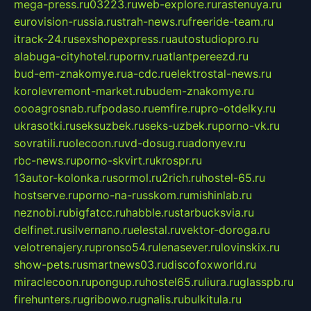
mega-press.ru
03223.ru
web-explore.ru
rastenuya.ru
eurovision-russia.ru
strah-news.ru
freeride-team.ru
itrack-24.ru
sexshopexpress.ru
autostudiopro.ru
alabuga-cityhotel.ru
pornv.ru
atlantpereezd.ru
bud-em-znakomye.ru
a-cdc.ru
elektrostal-news.ru
korolevremont-market.ru
budem-znakomye.ru
oooagrosnab.ru
fpodaso.ru
emfire.ru
pro-otdelky.ru
ukrasotki.ru
seksuzbek.ru
seks-uzbek.ru
porno-vk.ru
sovratili.ru
olecoon.ru
vd-dosug.ru
adonyev.ru
rbc-news.ru
porno-skvirt.ru
krospr.ru
13autor-kolonka.ru
sormol.ru
2rich.ru
hostel-65.ru
hostserve.ru
porno-na-russkom.ru
mishinlab.ru
neznobi.ru
bigfatcc.ru
habble.ru
starbucksvia.ru
delfinet.ru
silvernano.ru
elestal.ru
vektor-doroga.ru
velotrenajery.ru
pronso54.ru
lenasever.ru
lovinskix.ru
show-pets.ru
smartnews03.ru
discofoxworld.ru
miraclecoon.ru
pongup.ru
hostel65.ru
liura.ru
glasspb.ru
firehunters.ru
gribowo.ru
gnalis.ru
bulkitula.ru