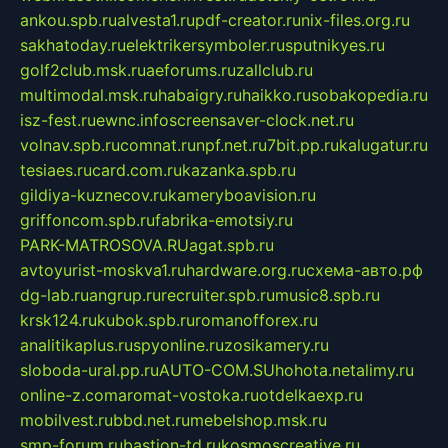
ankou.spb.ru
alvesta1.ru
pdf-creator.ru
nix-files.org.ru
sakhatoday.ru
elektrikersymboler.ru
sputnikyes.ru
golf2club.msk.ru
aeforums.ru
zallclub.ru
multimodal.msk.ru
habaigry.ru
haikko.ru
sobakopedia.ru
isz-fest.ru
ewnc.info
screensaver-clock.net.ru
volnav.spb.ru
comnat.ru
npf.net.ru
7bit.pp.ru
kalugatur.ru
tesiaes.ru
card.com.ru
kazanka.spb.ru
gildiya-kuznecov.ru
kameryboavision.ru
griffoncom.spb.ru
fabrika-emotsiy.ru
PARK-MATROSOVA.RU
agat.spb.ru
avtoyurist-moskva1.ru
hardware.org.ru
схема-авто.рф
dg-lab.ru
angrup.ru
recruiter.spb.ru
music8.spb.ru
krsk124.ru
kubok.spb.ru
romanofforex.ru
analitikaplus.ru
spyonline.ru
zosikamery.ru
sloboda-ural.pp.ru
AUTO-COM.SU
hohota.net
alimy.ru
online-z.com
aromat-vostoka.ru
otdelkaexp.ru
mobilvest.ru
bbd.net.ru
mebelshop.msk.ru
smp-forum.ru
bastion-td.ru
kosmoscreative.ru