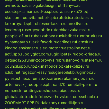
avrmotors.ru
art-galadesign.ru
tiffany-c.ru
ecostep-samara.ru
d-p.spb.ru
галактика73.рф
sko.com.ru
davitamebel-spb.ru
fotsis.ru
tesiaes.ru
kokoroyari.spb.ru
blesna-kazan.ru
mossilver.ru
lenderoq.ru
sergeydobrin.ru
tochkazvuka.msk.ru
people-of-art.ru
bezzubova.ru
clubtibet.ru
orior-aks.ru
dynamoauto.ru
szk-favorit.ru
carlines.ru
flatnsk.ru
kingbolenskaner.ru
alex-motor.ru
astroline.net.ru
act1.spb.ru
polyglot.com.ru
gidlipetsk.ru
ooo-driada.ru
detsad125.ru
mir-zdoroviya.ru
bruslanovo.ru
siterem.ru
council.spb.ru
лодкипатриот.рф
kafekolizey.ru
iclub.net.ru
gazon-easy.ru
sugarepilekb.ru
grinox.ru
pylesostineco.ru
msts-ozarenie.ru
kameryjooan.ru
artemovskij.ru
dopler.spb.ru
aid70.ru
metall-perm.ru
ndm.msk.ru
ratingzooshop.ru
apiaccess.ru
globalautotrade.info
bezverhovskoe.ru
drsschool.ru
ZOOSMART.SPB.RU
dalakony.ru
medikijob.ru
remontt.spb.ru
photostudia.spb.ru
myragon.ru