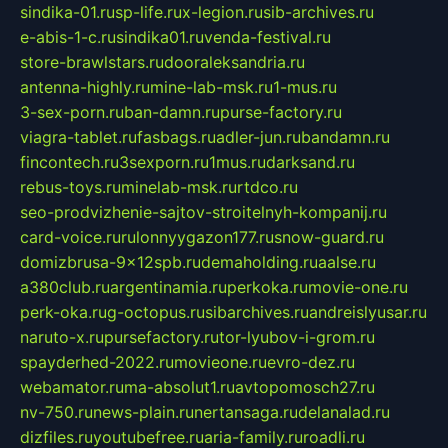
sindika-01.ru
sp-life.ru
x-legion.ru
sib-archives.ru
e-abis-1-c.ru
sindika01.ru
venda-festival.ru
store-brawlstars.ru
dooraleksandria.ru
antenna-highly.ru
mine-lab-msk.ru
1-mus.ru
3-sex-porn.ru
ban-damn.ru
purse-factory.ru
viagra-tablet.ru
fasbags.ru
adler-jun.ru
bandamn.ru
fincontech.ru
3sexporn.ru
1mus.ru
darksand.ru
rebus-toys.ru
minelab-msk.ru
rtdco.ru
seo-prodvizhenie-sajtov-stroitelnyh-kompanij.ru
card-voice.ru
rulonnyygazon177.ru
snow-guard.ru
domizbrusa-9x12spb.ru
demaholding.ru
aalse.ru
a380club.ru
argentinamia.ru
perkoka.ru
movie-one.ru
perk-oka.ru
g-octopus.ru
sibarchives.ru
andreislyusar.ru
naruto-x.ru
pursefactory.ru
tor-lyubov-i-grom.ru
spayderhed-2022.ru
movieone.ru
evro-dez.ru
webamator.ru
ma-absolut1.ru
avtopomosch27.ru
nv-750.ru
news-plain.ru
nertansaga.ru
delanalad.ru
dizfiles.ru
youtubefree.ru
aria-family.ru
roadli.ru