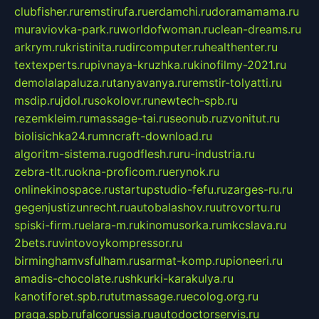
clubfisher.ru
remstirufa.ru
erdamchi.ru
doramamama.ru
muraviovka-park.ru
worldofwoman.ru
clean-dreams.ru
arkrym.ru
kristinita.ru
dircomputer.ru
healthenter.ru
textexperts.ru
pivnaya-kruzhka.ru
kinofilmy-2021.ru
demolalapaluza.ru
tanyavanya.ru
remstir-tolyatti.ru
msdip.ru
jdol.ru
sokolovr.ru
newtech-spb.ru
rezemkleim.ru
massage-tai.ru
seonub.ru
zvonitut.ru
biolisichka24.ru
mncraft-download.ru
algoritm-sistema.ru
godflesh.ru
ru-industria.ru
zebra-tlt.ru
okna-proficom.ru
erynok.ru
onlinekinospace.ru
startupstudio-fefu.ru
zarges-ru.ru
gegenjustizunrecht.ru
autobalashov.ru
utrovortu.ru
spiski-firm.ru
elara-m.ru
kinomusorka.ru
mkcslava.ru
2bets.ru
vintovoykompressor.ru
birminghamvsfulham.ru
sarmat-komp.ru
pioneeri.ru
amadis-chocolate.ru
shkurki-karakulya.ru
kanotiforet.spb.ru
tutmassage.ru
ecolog.org.ru
praga.spb.ru
falcorussia.ru
autodoctorservis.ru