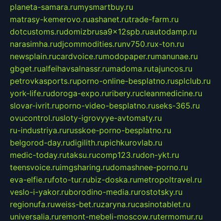
planeta-samara.ru
mysmartbuy.ru
matrasy-kemerovo.ru
ashanet.ru
trade-farm.ru
dotcustoms.ru
domizbrusa9x12spb.ru
autodamp.ru
narasimha.ru
djcommodities.ru
nv750.ru
x-ton.ru
newsplain.ru
cardvoice.ru
modopaper.ru
manunae.ru
gbget.ru
alfeihavsalnassr.ru
madoma.ru
tajuncos.ru
petrovkasports.ru
porno-online-besplatno.ru
splclub.ru
york-life.ru
doroga-expo.ru
ribery.ru
cleanmedicine.ru
slovar-ivrit.ru
porno-video-besplatno.ru
seks-365.ru
ovucontrol.ru
sloty-igrovyye-avtomaty.ru
ru-industriya.ru
russkoe-porno-besplatno.ru
belgorod-day.ru
digilith.ru
pichkurovlab.ru
medic-today.ru
taksu.ru
comp123.ru
don-ykt.ru
teensvoice.ru
imgsharing.ru
domashnee-porno.ru
eva-elfie.ru
foto-tur.ru
biz-doska.ru
metropoltravel.ru
veslo-i-yakor.ru
borodino-media.ru
rostotsky.ru
regionufa.ru
weiss-bet.ru
zaryna.ru
casinotablet.ru
universalia.ru
remont-mebeli-moscow.ru
termomur.ru