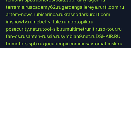
terramia.ru
academy62.ru
gardengallereya.ru
rti.com.ru
artem-news.ru
biserinca.ru
krasnodarkurort.com
imshowtv.ru
mebel-v-tule.ru
mobtopik.ru
pcsecurity.net.ru
tool-sib.ru
multimetrunit.ru
sp-tour.ru
fan-cs.ru
santeh-russia.ru
symbian9.net.ru
DSHAIR.RU
tmmotors.spb.ru
xjocuricopii.com
musavtomat.msk.ru
obustrojdom.ru
sovetcik.ru
ybaranovskaya.ru
ppknews.ru
cult-alshei.ru
JAPANRUSSIA.RU
proekciyamebel.ru
imper-finans.ru
rim.org.ru
glamourai.ru
brassminus.ru
zabor-pro.ru
ftn.pp.ru
dorogoe58.ru
laimengpacker.ru
kuzova-zapchasti.ru
sageerp.ru
taxodrom.ru
dsrazvitie.ru
hardcity.net.ru
ratinghomegames.ru
topservice25.ru
gubernyan.ru
gtglasslined.ru
ii4.ru
tssport.spb.ru
andorra24.com
blackwallstreet.ru
oboimos.ru
optim-doors.com.ru
ikuch.ru
nycr.org.ru
npa21.ru
vremya-ch.spb.ru
desert000.ru
ivtorgi.ru
ifiori.ru
catalog-statei.ru