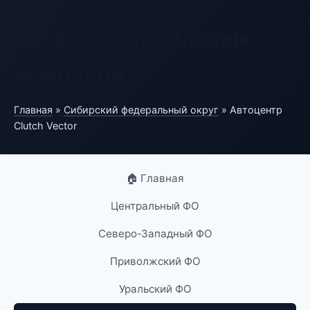
База автомобильных
компаний
Главная
»
Сибирский федеральный округ
» Автоцентр
Clutch Vector
🏠 Главная
Центральный ФО
Северо-Западный ФО
Приволжский ФО
Уральский ФО