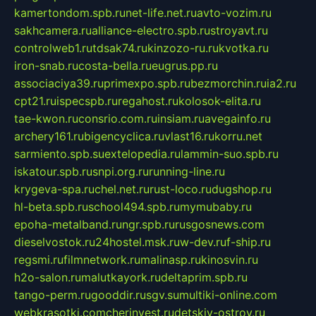
kamertondom.spb.ru
net-life.net.ru
avto-vozim.ru
sakhcamera.ru
alliance-electro.spb.ru
stroyavt.ru
controlweb1.ru
tdsak74.ru
kinzozo-ru.ru
kvotka.ru
iron-snab.ru
costa-bella.ru
eugrus.pp.ru
associaciya39.ru
primexpo.spb.ru
bezmorchin.ru
ia2.ru
cpt21.ru
ispecspb.ru
regahost.ru
kolosok-elita.ru
tae-kwon.ru
consrio.com.ru
insiam.ru
avegainfo.ru
archery161.ru
bigencyclica.ru
vlast16.ru
korru.net
sarmiento.spb.su
extelopedia.ru
lammin-suo.spb.ru
iskatour.spb.ru
snpi.org.ru
running-line.ru
krygeva-spa.ru
chel.net.ru
rust-loco.ru
dugshop.ru
hl-beta.spb.ru
school494.spb.ru
mymubaby.ru
epoha-metalband.ru
ngr.spb.ru
rusgosnews.com
dieselvostok.ru
24hostel.msk.ru
w-dev.ru
f-ship.ru
regsmi.ru
filmnetwork.ru
malinasp.ru
kinosvin.ru
h2o-salon.ru
malutkayork.ru
deltaprim.spb.ru
tango-perm.ru
gooddir.ru
sgv.su
multiki-online.com
webkrasotki.com
cherinvest.ru
detskiy-ostrov.ru