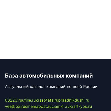
База автомобильных компаний
Актуальный каталог компаний по всей России
03223.ru
ufille.ru
krasotata.ru
prazdnikdushi.ru
veetbox.ru
cinemapost.ru
ciam-fr.ru
kraft-you.ru