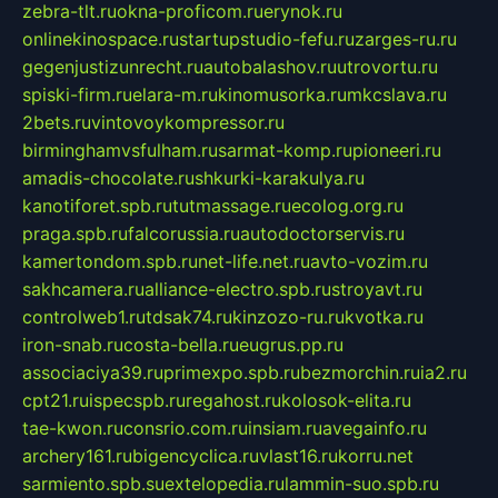
zebra-tlt.ru
okna-proficom.ru
erynok.ru
onlinekinospace.ru
startupstudio-fefu.ru
zarges-ru.ru
gegenjustizunrecht.ru
autobalashov.ru
utrovortu.ru
spiski-firm.ru
elara-m.ru
kinomusorka.ru
mkcslava.ru
2bets.ru
vintovoykompressor.ru
birminghamvsfulham.ru
sarmat-komp.ru
pioneeri.ru
amadis-chocolate.ru
shkurki-karakulya.ru
kanotiforet.spb.ru
tutmassage.ru
ecolog.org.ru
praga.spb.ru
falcorussia.ru
autodoctorservis.ru
kamertondom.spb.ru
net-life.net.ru
avto-vozim.ru
sakhcamera.ru
alliance-electro.spb.ru
stroyavt.ru
controlweb1.ru
tdsak74.ru
kinzozo-ru.ru
kvotka.ru
iron-snab.ru
costa-bella.ru
eugrus.pp.ru
associaciya39.ru
primexpo.spb.ru
bezmorchin.ru
ia2.ru
cpt21.ru
ispecspb.ru
regahost.ru
kolosok-elita.ru
tae-kwon.ru
consrio.com.ru
insiam.ru
avegainfo.ru
archery161.ru
bigencyclica.ru
vlast16.ru
korru.net
sarmiento.spb.su
extelopedia.ru
lammin-suo.spb.ru