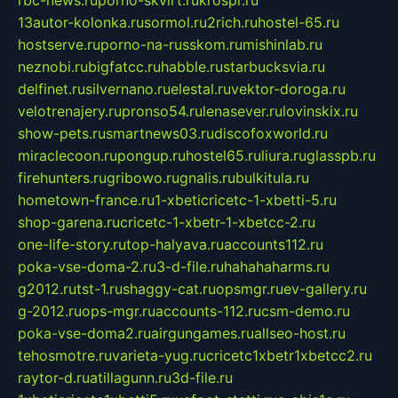
rbc-news.ru
porno-skvirt.ru
krospr.ru
13autor-kolonka.ru
sormol.ru
2rich.ru
hostel-65.ru
hostserve.ru
porno-na-russkom.ru
mishinlab.ru
neznobi.ru
bigfatcc.ru
habble.ru
starbucksvia.ru
delfinet.ru
silvernano.ru
elestal.ru
vektor-doroga.ru
velotrenajery.ru
pronso54.ru
lenasever.ru
lovinskix.ru
show-pets.ru
smartnews03.ru
discofoxworld.ru
miraclecoon.ru
pongup.ru
hostel65.ru
liura.ru
glasspb.ru
firehunters.ru
gribowo.ru
gnalis.ru
bulkitula.ru
hometown-france.ru
1-xbeticricetc-1-xbetti-5.ru
shop-garena.ru
cricetc-1-xbetr-1-xbetcc-2.ru
one-life-story.ru
top-halyava.ru
accounts112.ru
poka-vse-doma-2.ru
3-d-file.ru
hahahaharms.ru
g2012.ru
tst-1.ru
shaggy-cat.ru
opsmgr.ru
ev-gallery.ru
g-2012.ru
ops-mgr.ru
accounts-112.ru
csm-demo.ru
poka-vse-doma2.ru
airgungames.ru
allseo-host.ru
tehosmotre.ru
varieta-yug.ru
cricetc1xbetr1xbetcc2.ru
raytor-d.ru
atillagunn.ru
3d-file.ru