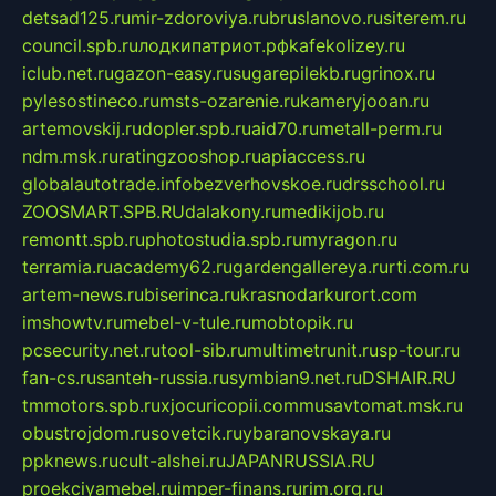
detsad125.ru
mir-zdoroviya.ru
bruslanovo.ru
siterem.ru
council.spb.ru
лодкипатриот.рф
kafekolizey.ru
iclub.net.ru
gazon-easy.ru
sugarepilekb.ru
grinox.ru
pylesostineco.ru
msts-ozarenie.ru
kameryjooan.ru
artemovskij.ru
dopler.spb.ru
aid70.ru
metall-perm.ru
ndm.msk.ru
ratingzooshop.ru
apiaccess.ru
globalautotrade.info
bezverhovskoe.ru
drsschool.ru
ZOOSMART.SPB.RU
dalakony.ru
medikijob.ru
remontt.spb.ru
photostudia.spb.ru
myragon.ru
terramia.ru
academy62.ru
gardengallereya.ru
rti.com.ru
artem-news.ru
biserinca.ru
krasnodarkurort.com
imshowtv.ru
mebel-v-tule.ru
mobtopik.ru
pcsecurity.net.ru
tool-sib.ru
multimetrunit.ru
sp-tour.ru
fan-cs.ru
santeh-russia.ru
symbian9.net.ru
DSHAIR.RU
tmmotors.spb.ru
xjocuricopii.com
musavtomat.msk.ru
obustrojdom.ru
sovetcik.ru
ybaranovskaya.ru
ppknews.ru
cult-alshei.ru
JAPANRUSSIA.RU
proekciyamebel.ru
imper-finans.ru
rim.org.ru