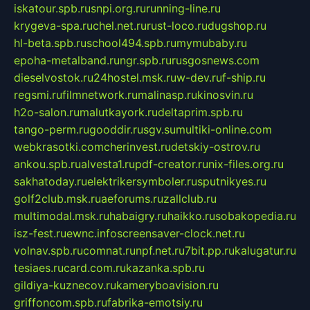
iskatour.spb.ru
snpi.org.ru
running-line.ru
krygeva-spa.ru
chel.net.ru
rust-loco.ru
dugshop.ru
hl-beta.spb.ru
school494.spb.ru
mymubaby.ru
epoha-metalband.ru
ngr.spb.ru
rusgosnews.com
dieselvostok.ru
24hostel.msk.ru
w-dev.ru
f-ship.ru
regsmi.ru
filmnetwork.ru
malinasp.ru
kinosvin.ru
h2o-salon.ru
malutkayork.ru
deltaprim.spb.ru
tango-perm.ru
gooddir.ru
sgv.su
multiki-online.com
webkrasotki.com
cherinvest.ru
detskiy-ostrov.ru
ankou.spb.ru
alvesta1.ru
pdf-creator.ru
nix-files.org.ru
sakhatoday.ru
elektrikersymboler.ru
sputnikyes.ru
golf2club.msk.ru
aeforums.ru
zallclub.ru
multimodal.msk.ru
habaigry.ru
haikko.ru
sobakopedia.ru
isz-fest.ru
ewnc.info
screensaver-clock.net.ru
volnav.spb.ru
comnat.ru
npf.net.ru
7bit.pp.ru
kalugatur.ru
tesiaes.ru
card.com.ru
kazanka.spb.ru
gildiya-kuznecov.ru
kameryboavision.ru
griffoncom.spb.ru
fabrika-emotsiy.ru