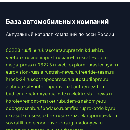
База автомобильных компаний
Актуальный каталог компаний по всей России
03223.ru
ufille.ru
krasotata.ru
prazdnikdushi.ru
veetbox.ru
cinemapost.ru
ciam-fr.ru
kraft-you.ru
mega-press.ru
03223.ru
web-explore.ru
rastenuya.ru
eurovision-russia.ru
strah-news.ru
freeride-team.ru
itrack-24.ru
sexshopexpress.ru
autostudiopro.ru
alabuga-cityhotel.ru
pornv.ru
atlantpereezd.ru
bud-em-znakomye.ru
a-cdc.ru
elektrostal-news.ru
korolevremont-market.ru
budem-znakomye.ru
oooagrosnab.ru
fpodaso.ru
emfire.ru
pro-otdelky.ru
ukrasotki.ru
seksuzbek.ru
seks-uzbek.ru
porno-vk.ru
sovratili.ru
olecoon.ru
vd-dosug.ru
adonyev.ru