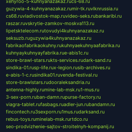
xehyroo-5-kuhnyanazakaz.ru
cs-68.ru
guzywia-4-kuhnyanazakaz.ru
mir-tk.ru
vlknrussia.ru
cs68.ru
vladivostok-map.ru
video-seks.ru
bankaribi.ru
raszar.ru
vskrytie-zamkov-moskva113.ru
lipetsktelecom.ru
tovudyi4kuhnyanazakaz.ru
seksuzb.ru
guzywia4kuhnyanazakaz.ru
fabrikaofabrikaokuhny.ru
kuhnyaekuhnyaafabrika.ru
kuhnyaykuhnyayfabrika.ru
e-abis1c.ru
store-brawl-stars.ru
kts-services.ru
dark-sand.ru
sindika-01.ru
sp-life.ru
x-legion.ru
sib-archives.ru
e-abis-1-c.ru
sindika01.ru
venda-festival.ru
store-brawlstars.ru
dooraleksandria.ru
antenna-highly.ru
mine-lab-msk.ru
1-mus.ru
3-sex-porn.ru
ban-damn.ru
purse-factory.ru
viagra-tablet.ru
fasbags.ru
adler-jun.ru
bandamn.ru
fincontech.ru
3sexporn.ru
1mus.ru
darksand.ru
rebus-toys.ru
minelab-msk.ru
rtdco.ru
seo-prodvizhenie-sajtov-stroitelnyh-kompanij.ru