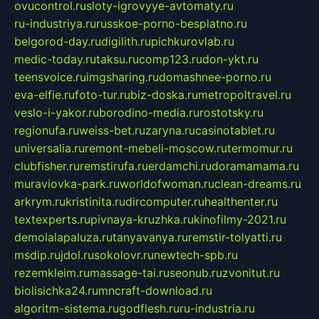
ovucontrol.ru
sloty-igrovyye-avtomaty.ru
ru-industriya.ru
russkoe-porno-besplatno.ru
belgorod-day.ru
digilith.ru
pichkurovlab.ru
medic-today.ru
taksu.ru
comp123.ru
don-ykt.ru
teensvoice.ru
imgsharing.ru
domashnee-porno.ru
eva-elfie.ru
foto-tur.ru
biz-doska.ru
metropoltravel.ru
veslo-i-yakor.ru
borodino-media.ru
rostotsky.ru
regionufa.ru
weiss-bet.ru
zaryna.ru
casinotablet.ru
universalia.ru
remont-mebeli-moscow.ru
termomur.ru
clubfisher.ru
remstirufa.ru
erdamchi.ru
doramamama.ru
muraviovka-park.ru
worldofwoman.ru
clean-dreams.ru
arkrym.ru
kristinita.ru
dircomputer.ru
healthenter.ru
textexperts.ru
pivnaya-kruzhka.ru
kinofilmy-2021.ru
demolalapaluza.ru
tanyavanya.ru
remstir-tolyatti.ru
msdip.ru
jdol.ru
sokolovr.ru
newtech-spb.ru
rezemkleim.ru
massage-tai.ru
seonub.ru
zvonitut.ru
biolisichka24.ru
mncraft-download.ru
algoritm-sistema.ru
godflesh.ru
ru-industria.ru