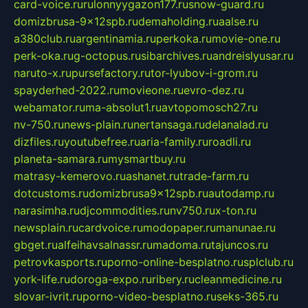
card-voice.ru
rulonnyygazon177.ru
snow-guard.ru
domizbrusa-9x12spb.ru
demaholding.ru
aalse.ru
a380club.ru
argentinamia.ru
perkoka.ru
movie-one.ru
perk-oka.ru
g-octopus.ru
sibarchives.ru
andreislyusar.ru
naruto-x.ru
pursefactory.ru
tor-lyubov-i-grom.ru
spayderhed-2022.ru
movieone.ru
evro-dez.ru
webamator.ru
ma-absolut1.ru
avtopomosch27.ru
nv-750.ru
news-plain.ru
nertansaga.ru
delanalad.ru
dizfiles.ru
youtubefree.ru
aria-family.ru
roadli.ru
planeta-samara.ru
mysmartbuy.ru
matrasy-kemerovo.ru
ashanet.ru
trade-farm.ru
dotcustoms.ru
domizbrusa9x12spb.ru
autodamp.ru
narasimha.ru
djcommodities.ru
nv750.ru
x-ton.ru
newsplain.ru
cardvoice.ru
modopaper.ru
manunae.ru
gbget.ru
alfeihavsalnassr.ru
madoma.ru
tajuncos.ru
petrovkasports.ru
porno-online-besplatno.ru
splclub.ru
york-life.ru
doroga-expo.ru
ribery.ru
cleanmedicine.ru
slovar-ivrit.ru
porno-video-besplatno.ru
seks-365.ru