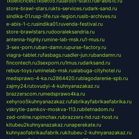
1xbeticricetc1xbetti5.ru
uafoot-statti.ru
e-abis1c.ru
store-brawl-stars.ru
kts-services.ru
dark-sand.ru
sindika-01.ru
sp-life.ru
x-legion.ru
sib-archives.ru
e-abis-1-c.ru
sindika01.ru
venda-festival.ru
store-brawlstars.ru
dooraleksandria.ru
antenna-highly.ru
mine-lab-msk.ru
1-mus.ru
3-sex-porn.ru
ban-damn.ru
purse-factory.ru
viagra-tablet.ru
fasbags.ru
adler-jun.ru
bandamn.ru
fincontech.ru
3sexporn.ru
1mus.ru
darksand.ru
rebus-toys.ru
minelab-msk.ru
alabuga-cityhotel.ru
medsprawo-4-ka.ru
2864420.ru
blagodarenie-spb.ru
zajmy24.ru
tovudyi-4-kuhnyanazakaz.ru
brazzerscom.ru
medsprawo4ka.ru
xehyroo5kuhnyanazakaz.ru
fabrikayfabrikaefabrika.ru
vskrytie-zamkov-moskva-113.ru
biletnadom.ru
zed-online.ru
pimchax.ru
brazzers-hd.ru
z-host.ru
kitubeu2kuhnyanazakaz.ru
naperekate.ru
kuhnyaofabrikaufabrik.ru
kitubeu-2-kuhnyanazakaz.ru