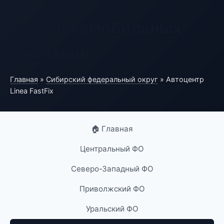
База автомобильных
компаний
Главная
»
Сибирский федеральный округ
» Автоцентр
Linea FastFix
🏠 Главная
Центральный ФО
Северо-Западный ФО
Приволжский ФО
Уральский ФО