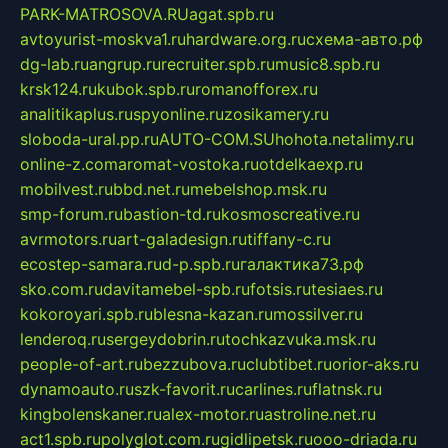
PARK-MATROSOVA.RU
agat.spb.ru
avtoyurist-moskva1.ru
hardware.org.ru
схема-авто.рф
dg-lab.ru
angrup.ru
recruiter.spb.ru
music8.spb.ru
krsk124.ru
kubok.spb.ru
romanofforex.ru
analitikaplus.ru
spyonline.ru
zosikamery.ru
sloboda-ural.pp.ru
AUTO-COM.SU
hohota.net
alimy.ru
online-z.com
aromat-vostoka.ru
otdelkaexp.ru
mobilvest.ru
bbd.net.ru
mebelshop.msk.ru
smp-forum.ru
bastion-td.ru
kosmoscreative.ru
avrmotors.ru
art-galadesign.ru
tiffany-c.ru
ecostep-samara.ru
d-p.spb.ru
галактика73.рф
sko.com.ru
davitamebel-spb.ru
fotsis.ru
tesiaes.ru
kokoroyari.spb.ru
blesna-kazan.ru
mossilver.ru
lenderoq.ru
sergeydobrin.ru
tochkazvuka.msk.ru
people-of-art.ru
bezzubova.ru
clubtibet.ru
orior-aks.ru
dynamoauto.ru
szk-favorit.ru
carlines.ru
flatnsk.ru
kingbolenskaner.ru
alex-motor.ru
astroline.net.ru
act1.spb.ru
polyglot.com.ru
gidlipetsk.ru
ooo-driada.ru