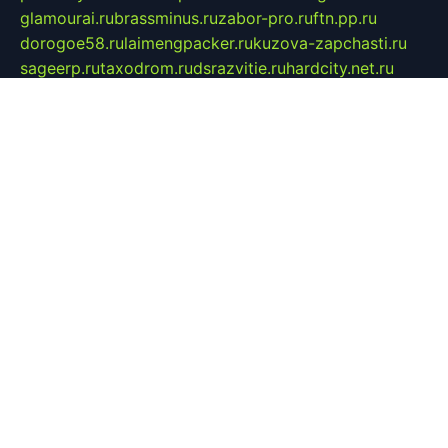
glamourai.ru
brassminus.ru
zabor-pro.ru
ftn.pp.ru
dorogoe58.ru
laimengpacker.ru
kuzova-zapchasti.ru
sageerp.ru
taxodrom.ru
dsrazvitie.ru
hardcity.net.ru
ratinghomegames.ru
topservice25.ru
gubernyan.ru
gtglasslined.ru
ii4.ru
tssport.spb.ru
andorra24.com
blackwallstreet.ru
oboimos.ru
optim-doors.com.ru
ikuch.ru
nycr.org.ru
npa21.ru
vremya-ch.spb.ru
desert000.ru
ivtorgi.ru
ifiori.ru
catalog-statei.ru
dcv.org.ru
spetsmaster174.ru
ipkameryhiseeu.ru
dum26.ru
ruspol.spb.ru
fr-opendp.ru
kam-solnyshko.ru
cheyenne-arapaho.ru
sevzapmetal.spb.ru
ted-lapidus.spb.ru
parasite-eliminator.ru
sigma-complete.ru
modernworld.ru
dama-moda.ru
eholot-group.ru
sk-nvkz.ru
DRONGOLD.RU
democratia2.ru
i-farmer.ru
mass-sport.org
jablonex.spb.ru
bookmess.ru
linkword.ru
refineua.com.ru
cs-spec.net.ru
altay-mebel.ru
DNK-THEATRE.RU
mechaniks.spb.ru
ipcamtechage.ru