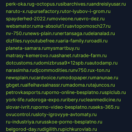
perk-oka.ru
g-octopus.ru
sibarchives.ru
andreislyusar.ru
naruto-x.ru
pursefactory.ru
tor-lyubov-i-grom.ru
spayderhed-2022.ru
movieone.ru
evro-dez.ru
webamator.ru
ma-absolut1.ru
avtopomosch27.ru
nv-750.ru
news-plain.ru
nertansaga.ru
delanalad.ru
dizfiles.ru
youtubefree.ru
aria-family.ru
roadli.ru
planeta-samara.ru
mysmartbuy.ru
matrasy-kemerovo.ru
ashanet.ru
trade-farm.ru
dotcustoms.ru
domizbrusa9x12spb.ru
autodamp.ru
narasimha.ru
djcommodities.ru
nv750.ru
x-ton.ru
newsplain.ru
cardvoice.ru
modopaper.ru
manunae.ru
gbget.ru
alfeihavsalnassr.ru
madoma.ru
tajuncos.ru
petrovkasports.ru
porno-online-besplatno.ru
splclub.ru
york-life.ru
doroga-expo.ru
ribery.ru
cleanmedicine.ru
slovar-ivrit.ru
porno-video-besplatno.ru
seks-365.ru
ovucontrol.ru
sloty-igrovyye-avtomaty.ru
ru-industriya.ru
russkoe-porno-besplatno.ru
belgorod-day.ru
digilith.ru
pichkurovlab.ru