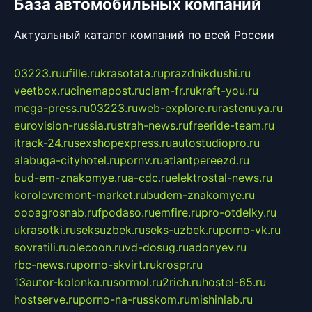
База автомобильных компаний
Актуальный каталог компаний по всей России
03223.ru
ufille.ru
krasotata.ru
prazdnikdushi.ru
veetbox.ru
cinemapost.ru
ciam-fr.ru
kraft-you.ru
mega-press.ru
03223.ru
web-explore.ru
rastenuya.ru
eurovision-russia.ru
strah-news.ru
freeride-team.ru
itrack-24.ru
sexshopexpress.ru
autostudiopro.ru
alabuga-cityhotel.ru
pornv.ru
atlantpereezd.ru
bud-em-znakomye.ru
a-cdc.ru
elektrostal-news.ru
korolevremont-market.ru
budem-znakomye.ru
oooagrosnab.ru
fpodaso.ru
emfire.ru
pro-otdelky.ru
ukrasotki.ru
seksuzbek.ru
seks-uzbek.ru
porno-vk.ru
sovratili.ru
olecoon.ru
vd-dosug.ru
adonyev.ru
rbc-news.ru
porno-skvirt.ru
krospr.ru
13autor-kolonka.ru
sormol.ru
2rich.ru
hostel-65.ru
hostserve.ru
porno-na-russkom.ru
mishinlab.ru