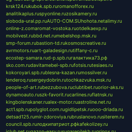
krsk124.ru
kubok.spb.ru
romanofforex.ru
analitikaplus.ru
spyonline.ru
zosikamery.ru
sloboda-ural.pp.ru
AUTO-COM.SU
hohota.net
alimy.ru
online-z.com
aromat-vostoka.ru
otdelkaexp.ru
mobilvest.ru
bbd.net.ru
mebelshop.msk.ru
smp-forum.ru
bastion-td.ru
kosmoscreative.ru
avrmotors.ru
art-galadesign.ru
tiffany-c.ru
ecostep-samara.ru
d-p.spb.ru
галактика73.рф
sko.com.ru
davitamebel-spb.ru
fotsis.ru
tesiaes.ru
kokoroyari.spb.ru
blesna-kazan.ru
mossilver.ru
lenderoq.ru
sergeydobrin.ru
tochkazvuka.msk.ru
people-of-art.ru
bezzubova.ru
clubtibet.ru
orior-aks.ru
dynamoauto.ru
szk-favorit.ru
carlines.ru
flatnsk.ru
kingbolenskaner.ru
alex-motor.ru
astroline.net.ru
act1.spb.ru
polyglot.com.ru
gidlipetsk.ru
ooo-driada.ru
detsad125.ru
mir-zdoroviya.ru
bruslanovo.ru
siterem.ru
council.spb.ru
лодкипатриот.рф
kafekolizey.ru
iclub.net.ru
gazon-easy.ru
sugarepilekb.ru
grinox.ru