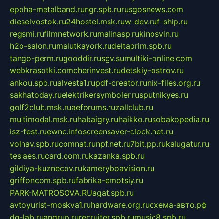
epoha-metalband.ru
ngr.spb.ru
rusgosnews.com
dieselvostok.ru
24hostel.msk.ru
w-dev.ru
f-ship.ru
regsmi.ru
filmnetwork.ru
malinasp.ru
kinosvin.ru
h2o-salon.ru
malutkayork.ru
deltaprim.spb.ru
tango-perm.ru
gooddir.ru
sgv.su
multiki-online.com
webkrasotki.com
cherinvest.ru
detskiy-ostrov.ru
ankou.spb.ru
alvesta1.ru
pdf-creator.ru
nix-files.org.ru
sakhatoday.ru
elektrikersymboler.ru
sputnikyes.ru
golf2club.msk.ru
aeforums.ru
zallclub.ru
multimodal.msk.ru
habaigry.ru
haikko.ru
sobakopedia.ru
isz-fest.ru
ewnc.info
screensaver-clock.net.ru
volnav.spb.ru
comnat.ru
npf.net.ru
7bit.pp.ru
kalugatur.ru
tesiaes.ru
card.com.ru
kazanka.spb.ru
gildiya-kuznecov.ru
kameryboavision.ru
griffoncom.spb.ru
fabrika-emotsiy.ru
PARK-MATROSOVA.RU
agat.spb.ru
avtoyurist-moskva1.ru
hardware.org.ru
схема-авто.рф
dg-lab.ru
angrup.ru
recruiter.spb.ru
music8.spb.ru