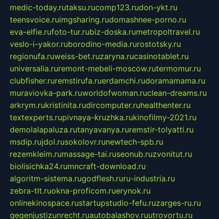
medic-today.ru
taksu.ru
comp123.ru
don-ykt.ru
teensvoice.ru
imgsharing.ru
domashnee-porno.ru
eva-elfie.ru
foto-tur.ru
biz-doska.ru
metropoltravel.ru
veslo-i-yakor.ru
borodino-media.ru
rostotsky.ru
regionufa.ru
weiss-bet.ru
zaryna.ru
casinotablet.ru
universalia.ru
remont-mebeli-moscow.ru
termomur.ru
clubfisher.ru
remstirufa.ru
erdamchi.ru
doramamama.ru
muraviovka-park.ru
worldofwoman.ru
clean-dreams.ru
arkrym.ru
kristinita.ru
dircomputer.ru
healthenter.ru
textexperts.ru
pivnaya-kruzhka.ru
kinofilmy-2021.ru
demolalapaluza.ru
tanyavanya.ru
remstir-tolyatti.ru
msdip.ru
jdol.ru
sokolovr.ru
newtech-spb.ru
rezemkleim.ru
massage-tai.ru
seonub.ru
zvonitut.ru
biolisichka24.ru
mncraft-download.ru
algoritm-sistema.ru
godflesh.ru
ru-industria.ru
zebra-tlt.ru
okna-proficom.ru
erynok.ru
onlinekinospace.ru
startupstudio-fefu.ru
zarges-ru.ru
gegenjustizunrecht.ru
autobalashov.ru
utrovortu.ru