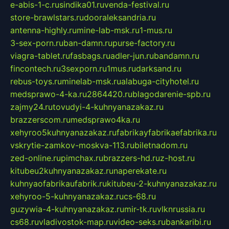
e-abis-1-c.ru
sindika01.ru
venda-festival.ru
store-brawlstars.ru
dooraleksandria.ru
antenna-highly.ru
mine-lab-msk.ru
1-mus.ru
3-sex-porn.ru
ban-damn.ru
purse-factory.ru
viagra-tablet.ru
fasbags.ru
adler-jun.ru
bandamn.ru
fincontech.ru
3sexporn.ru
1mus.ru
darksand.ru
rebus-toys.ru
minelab-msk.ru
alabuga-cityhotel.ru
medsprawo-4-ka.ru
2864420.ru
blagodarenie-spb.ru
zajmy24.ru
tovudyi-4-kuhnyanazakaz.ru
brazzerscom.ru
medsprawo4ka.ru
xehyroo5kuhnyanazakaz.ru
fabrikayfabrikaefabrika.ru
vskrytie-zamkov-moskva-113.ru
biletnadom.ru
zed-online.ru
pimchax.ru
brazzers-hd.ru
z-host.ru
kitubeu2kuhnyanazakaz.ru
naperekate.ru
kuhnyaofabrikaufabrik.ru
kitubeu-2-kuhnyanazakaz.ru
xehyroo-5-kuhnyanazakaz.ru
cs-68.ru
guzywia-4-kuhnyanazakaz.ru
mir-tk.ru
vlknrussia.ru
cs68.ru
vladivostok-map.ru
video-seks.ru
bankaribi.ru