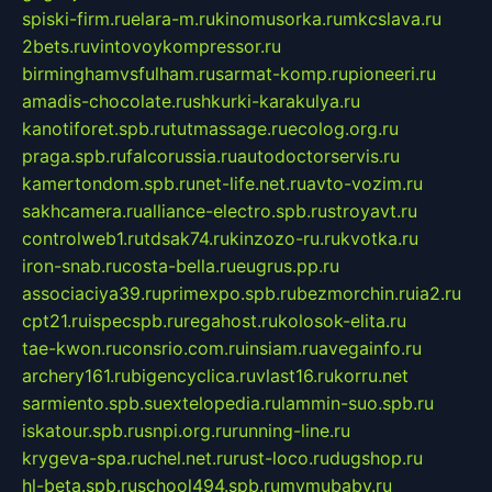
spiski-firm.ru
elara-m.ru
kinomusorka.ru
mkcslava.ru
2bets.ru
vintovoykompressor.ru
birminghamvsfulham.ru
sarmat-komp.ru
pioneeri.ru
amadis-chocolate.ru
shkurki-karakulya.ru
kanotiforet.spb.ru
tutmassage.ru
ecolog.org.ru
praga.spb.ru
falcorussia.ru
autodoctorservis.ru
kamertondom.spb.ru
net-life.net.ru
avto-vozim.ru
sakhcamera.ru
alliance-electro.spb.ru
stroyavt.ru
controlweb1.ru
tdsak74.ru
kinzozo-ru.ru
kvotka.ru
iron-snab.ru
costa-bella.ru
eugrus.pp.ru
associaciya39.ru
primexpo.spb.ru
bezmorchin.ru
ia2.ru
cpt21.ru
ispecspb.ru
regahost.ru
kolosok-elita.ru
tae-kwon.ru
consrio.com.ru
insiam.ru
avegainfo.ru
archery161.ru
bigencyclica.ru
vlast16.ru
korru.net
sarmiento.spb.su
extelopedia.ru
lammin-suo.spb.ru
iskatour.spb.ru
snpi.org.ru
running-line.ru
krygeva-spa.ru
chel.net.ru
rust-loco.ru
dugshop.ru
hl-beta.spb.ru
school494.spb.ru
mymubaby.ru