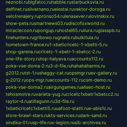
neznobi.ru
bigfatcc.ru
habble.ru
starbucksvia.ru
delfinet.ru
silvernano.ru
elestal.ru
vektor-doroga.ru
velotrenajery.ru
pronso54.ru
lenasever.ru
lovinskix.ru
show-pets.ru
smartnews03.ru
discofoxworld.ru
miraclecoon.ru
pongup.ru
hostel65.ru
liura.ru
glasspb.ru
firehunters.ru
gribowo.ru
gnalis.ru
bulkitula.ru
hometown-france.ru
1-xbeticricetc-1-xbetti-5.ru
shop-garena.ru
cricetc-1-xbetr-1-xbetcc-2.ru
one-life-story.ru
top-halyava.ru
accounts112.ru
poka-vse-doma-2.ru
3-d-file.ru
hahahaharms.ru
g2012.ru
tst-1.ru
shaggy-cat.ru
opsmgr.ru
ev-gallery.ru
g-2012.ru
ops-mgr.ru
accounts-112.ru
csm-demo.ru
poka-vse-doma2.ru
airgungames.ru
allseo-host.ru
tehosmotre.ru
varieta-yug.ru
cricetc1xbetr1xbetcc2.ru
raytor-d.ru
atillagunn.ru
3d-file.ru
1xbeticricetc1xbetti5.ru
uafoot-statti.ru
e-abis1c.ru
store-brawl-stars.ru
kts-services.ru
dark-sand.ru
sindika-01.ru
sp-life.ru
x-legion.ru
sib-archives.ru