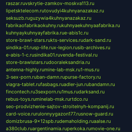
raszar.ru
vskrytie-zamkov-moskva113.ru
lipetsktelecom.ru
tovudyi4kuhnyanazakaz.ru
seksuzb.ru
guzywia4kuhnyanazakaz.ru
fabrikaofabrikaokuhny.ru
kuhnyaekuhnyaafabrika.ru
kuhnyaykuhnyayfabrika.ru
e-abis1c.ru
store-brawl-stars.ru
kts-services.ru
dark-sand.ru
sindika-01.ru
sp-life.ru
x-legion.ru
sib-archives.ru
e-abis-1-c.ru
sindika01.ru
venda-festival.ru
store-brawlstars.ru
dooraleksandria.ru
antenna-highly.ru
mine-lab-msk.ru
1-mus.ru
3-sex-porn.ru
ban-damn.ru
purse-factory.ru
viagra-tablet.ru
fasbags.ru
adler-jun.ru
bandamn.ru
fincontech.ru
3sexporn.ru
1mus.ru
darksand.ru
rebus-toys.ru
minelab-msk.ru
rtdco.ru
seo-prodvizhenie-sajtov-stroitelnyh-kompanij.ru
card-voice.ru
rulonnyygazon177.ru
snow-guard.ru
domizbrusa-9x12spb.ru
demaholding.ru
aalse.ru
a380club.ru
argentinamia.ru
perkoka.ru
movie-one.ru