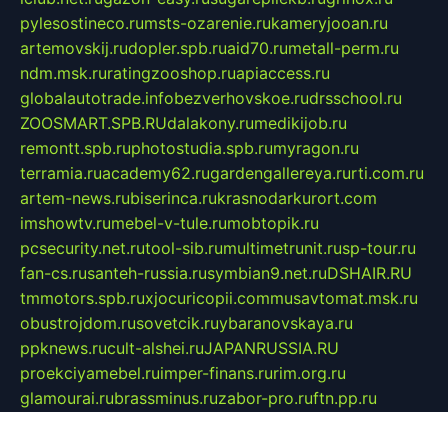
pylesostineco.ru
msts-ozarenie.ru
kameryjooan.ru
artemovskij.ru
dopler.spb.ru
aid70.ru
metall-perm.ru
ndm.msk.ru
ratingzooshop.ru
apiaccess.ru
globalautotrade.info
bezverhovskoe.ru
drsschool.ru
ZOOSMART.SPB.RU
dalakony.ru
medikijob.ru
remontt.spb.ru
photostudia.spb.ru
myragon.ru
terramia.ru
academy62.ru
gardengallereya.ru
rti.com.ru
artem-news.ru
biserinca.ru
krasnodarkurort.com
imshowtv.ru
mebel-v-tule.ru
mobtopik.ru
pcsecurity.net.ru
tool-sib.ru
multimetrunit.ru
sp-tour.ru
fan-cs.ru
santeh-russia.ru
symbian9.net.ru
DSHAIR.RU
tmmotors.spb.ru
xjocuricopii.com
musavtomat.msk.ru
obustrojdom.ru
sovetcik.ru
ybaranovskaya.ru
ppknews.ru
cult-alshei.ru
JAPANRUSSIA.RU
proekciyamebel.ru
imper-finans.ru
rim.org.ru
glamourai.ru
brassminus.ru
zabor-pro.ru
ftn.pp.ru
dorogoe58.ru
laimengpacker.ru
kuzova-zapchasti.ru
sageerp.ru
taxodrom.ru
dsrazvitie.ru
hardcity.net.ru