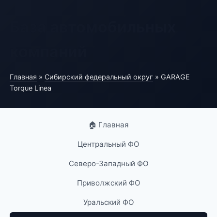
База автомобильных
компаний
Главная
»
Сибирский федеральный округ
» GARAGE
Torque Linea
🏠 Главная
Центральный ФО
Северо-Западный ФО
Приволжский ФО
Уральский ФО