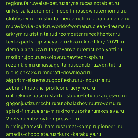
regionufa.ru
weiss-bet.ru
zaryna.ru
casinotablet.ru
universalia.ru
remont-mebeli-moscow.ru
termomur.ru
clubfisher.ru
remstirufa.ru
erdamchi.ru
doramamama.ru
muraviovka-park.ru
worldofwoman.ru
clean-dreams.ru
arkrym.ru
kristinita.ru
dircomputer.ru
healthenter.ru
textexperts.ru
pivnaya-kruzhka.ru
kinofilmy-2021.ru
demolalapaluza.ru
tanyavanya.ru
remstir-tolyatti.ru
msdip.ru
jdol.ru
sokolovr.ru
newtech-spb.ru
rezemkleim.ru
massage-tai.ru
seonub.ru
zvonitut.ru
biolisichka24.ru
mncraft-download.ru
algoritm-sistema.ru
godflesh.ru
ru-industria.ru
zebra-tlt.ru
okna-proficom.ru
erynok.ru
onlinekinospace.ru
startupstudio-fefu.ru
zarges-ru.ru
gegenjustizunrecht.ru
autobalashov.ru
utrovortu.ru
spiski-firm.ru
elara-m.ru
kinomusorka.ru
mkcslava.ru
2bets.ru
vintovoykompressor.ru
birminghamvsfulham.ru
sarmat-komp.ru
pioneeri.ru
amadis-chocolate.ru
shkurki-karakulya.ru