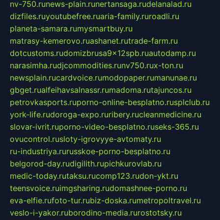
nv-750.ru
news-plain.ru
nertansaga.ru
delanalad.ru
dizfiles.ru
youtubefree.ru
aria-family.ru
roadli.ru
planeta-samara.ru
mysmartbuy.ru
matrasy-kemerovo.ru
ashanet.ru
trade-farm.ru
dotcustoms.ru
domizbrusa9x12spb.ru
autodamp.ru
narasimha.ru
djcommodities.ru
nv750.ru
x-ton.ru
newsplain.ru
cardvoice.ru
modopaper.ru
manunae.ru
gbget.ru
alfeihavsalnassr.ru
madoma.ru
tajuncos.ru
petrovkasports.ru
porno-online-besplatno.ru
splclub.ru
york-life.ru
doroga-expo.ru
ribery.ru
cleanmedicine.ru
slovar-ivrit.ru
porno-video-besplatno.ru
seks-365.ru
ovucontrol.ru
sloty-igrovyye-avtomaty.ru
ru-industriya.ru
russkoe-porno-besplatno.ru
belgorod-day.ru
digilith.ru
pichkurovlab.ru
medic-today.ru
taksu.ru
comp123.ru
don-ykt.ru
teensvoice.ru
imgsharing.ru
domashnee-porno.ru
eva-elfie.ru
foto-tur.ru
biz-doska.ru
metropoltravel.ru
veslo-i-yakor.ru
borodino-media.ru
rostotsky.ru