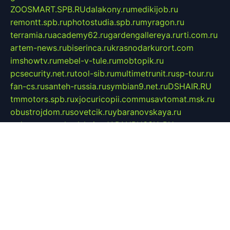
ZOOSMART.SPB.RU
dalakony.ru
medikijob.ru
remontt.spb.ru
photostudia.spb.ru
myragon.ru
terramia.ru
academy62.ru
gardengallereya.ru
rti.com.ru
artem-news.ru
biserinca.ru
krasnodarkurort.com
imshowtv.ru
mebel-v-tule.ru
mobtopik.ru
pcsecurity.net.ru
tool-sib.ru
multimetrunit.ru
sp-tour.ru
fan-cs.ru
santeh-russia.ru
symbian9.net.ru
DSHAIR.RU
tmmotors.spb.ru
xjocuricopii.com
musavtomat.msk.ru
obustrojdom.ru
sovetcik.ru
ybaranovskaya.ru
ppknews.ru
cult-alshei.ru
JAPANRUSSIA.RU
proekciyamebel.ru
imper-finans.ru
rim.org.ru
glamourai.ru
brassminus.ru
zabor-pro.ru
ftn.pp.ru
dorogoe58.ru
laimengpacker.ru
kuzova-zapchasti.ru
sageerp.ru
taxodrom.ru
dsrazvitie.ru
hardcity.net.ru
ratinghomegames.ru
topservice25.ru
gubernyan.ru
gtglasslined.ru
ii4.ru
tssport.spb.ru
andorra24.com
blackwallstreet.ru
oboimos.ru
optim-doors.com.ru
ikuch.ru
nycr.org.ru
npa21.ru
vremya-ch.spb.ru