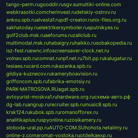
tango-perm.ru
gooddir.ru
sgv.su
multiki-online.com
webkrasotki.com
cherinvest.ru
detskiy-ostrov.ru
ankou.spb.ru
alvesta1.ru
pdf-creator.ru
nix-files.org.ru
sakhatoday.ru
elektrikersymboler.ru
sputnikyes.ru
golf2club.msk.ru
aeforums.ru
zallclub.ru
multimodal.msk.ru
habaigry.ru
haikko.ru
sobakopedia.ru
isz-fest.ru
ewnc.info
screensaver-clock.net.ru
volnav.spb.ru
comnat.ru
npf.net.ru
7bit.pp.ru
kalugatur.ru
tesiaes.ru
card.com.ru
kazanka.spb.ru
gildiya-kuznecov.ru
kameryboavision.ru
griffoncom.spb.ru
fabrika-emotsiy.ru
PARK-MATROSOVA.RU
agat.spb.ru
avtoyurist-moskva1.ru
hardware.org.ru
схема-авто.рф
dg-lab.ru
angrup.ru
recruiter.spb.ru
music8.spb.ru
krsk124.ru
kubok.spb.ru
romanofforex.ru
analitikaplus.ru
spyonline.ru
zosikamery.ru
sloboda-ural.pp.ru
AUTO-COM.SU
hohota.net
alimy.ru
online-z.com
aromat-vostoka.ru
otdelkaexp.ru