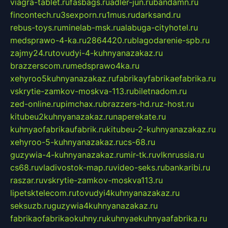
viagra-tablet.ru
fasbags.ru
adler-jun.ru
bandamn.ru
fincontech.ru
3sexporn.ru
1mus.ru
darksand.ru
rebus-toys.ru
minelab-msk.ru
alabuga-cityhotel.ru
medsprawo-4-ka.ru
2864420.ru
blagodarenie-spb.ru
zajmy24.ru
tovudyi-4-kuhnyanazakaz.ru
brazzerscom.ru
medsprawo4ka.ru
xehyroo5kuhnyanazakaz.ru
fabrikayfabrikaefabrika.ru
vskrytie-zamkov-moskva-113.ru
biletnadom.ru
zed-online.ru
pimchax.ru
brazzers-hd.ru
z-host.ru
kitubeu2kuhnyanazakaz.ru
naperekate.ru
kuhnyaofabrikaufabrik.ru
kitubeu-2-kuhnyanazakaz.ru
xehyroo-5-kuhnyanazakaz.ru
cs-68.ru
guzywia-4-kuhnyanazakaz.ru
mir-tk.ru
vlknrussia.ru
cs68.ru
vladivostok-map.ru
video-seks.ru
bankaribi.ru
raszar.ru
vskrytie-zamkov-moskva113.ru
lipetsktelecom.ru
tovudyi4kuhnyanazakaz.ru
seksuzb.ru
guzywia4kuhnyanazakaz.ru
fabrikaofabrikaokuhny.ru
kuhnyaekuhnyaafabrika.ru