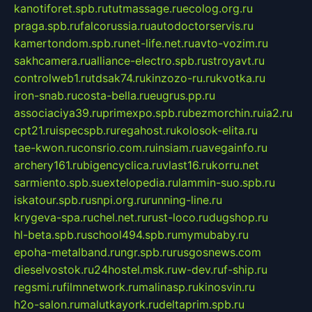
kanotiforet.spb.ru
tutmassage.ru
ecolog.org.ru
praga.spb.ru
falcorussia.ru
autodoctorservis.ru
kamertondom.spb.ru
net-life.net.ru
avto-vozim.ru
sakhcamera.ru
alliance-electro.spb.ru
stroyavt.ru
controlweb1.ru
tdsak74.ru
kinzozo-ru.ru
kvotka.ru
iron-snab.ru
costa-bella.ru
eugrus.pp.ru
associaciya39.ru
primexpo.spb.ru
bezmorchin.ru
ia2.ru
cpt21.ru
ispecspb.ru
regahost.ru
kolosok-elita.ru
tae-kwon.ru
consrio.com.ru
insiam.ru
avegainfo.ru
archery161.ru
bigencyclica.ru
vlast16.ru
korru.net
sarmiento.spb.su
extelopedia.ru
lammin-suo.spb.ru
iskatour.spb.ru
snpi.org.ru
running-line.ru
krygeva-spa.ru
chel.net.ru
rust-loco.ru
dugshop.ru
hl-beta.spb.ru
school494.spb.ru
mymubaby.ru
epoha-metalband.ru
ngr.spb.ru
rusgosnews.com
dieselvostok.ru
24hostel.msk.ru
w-dev.ru
f-ship.ru
regsmi.ru
filmnetwork.ru
malinasp.ru
kinosvin.ru
h2o-salon.ru
malutkayork.ru
deltaprim.spb.ru