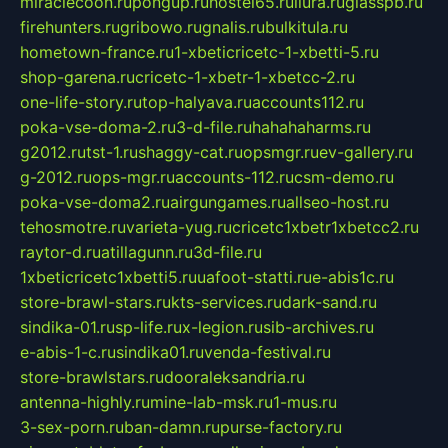
miraclecoon.ru
pongup.ru
hostel65.ru
liura.ru
glasspb.ru
firehunters.ru
gribowo.ru
gnalis.ru
bulkitula.ru
hometown-france.ru
1-xbeticricetc-1-xbetti-5.ru
shop-garena.ru
cricetc-1-xbetr-1-xbetcc-2.ru
one-life-story.ru
top-halyava.ru
accounts112.ru
poka-vse-doma-2.ru
3-d-file.ru
hahahaharms.ru
g2012.ru
tst-1.ru
shaggy-cat.ru
opsmgr.ru
ev-gallery.ru
g-2012.ru
ops-mgr.ru
accounts-112.ru
csm-demo.ru
poka-vse-doma2.ru
airgungames.ru
allseo-host.ru
tehosmotre.ru
varieta-yug.ru
cricetc1xbetr1xbetcc2.ru
raytor-d.ru
atillagunn.ru
3d-file.ru
1xbeticricetc1xbetti5.ru
uafoot-statti.ru
e-abis1c.ru
store-brawl-stars.ru
kts-services.ru
dark-sand.ru
sindika-01.ru
sp-life.ru
x-legion.ru
sib-archives.ru
e-abis-1-c.ru
sindika01.ru
venda-festival.ru
store-brawlstars.ru
dooraleksandria.ru
antenna-highly.ru
mine-lab-msk.ru
1-mus.ru
3-sex-porn.ru
ban-damn.ru
purse-factory.ru