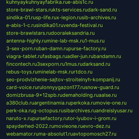
kuhnyaykuhnyayfabrika.ru
e-abis1c.ru
store-brawl-stars.ru
kts-services.ru
dark-sand.ru
sindika-01.ru
sp-life.ru
x-legion.ru
sib-archives.ru
e-abis-1-c.ru
sindika01.ru
venda-festival.ru
store-brawlstars.ru
dooraleksandria.ru
antenna-highly.ru
mine-lab-msk.ru
1-mus.ru
3-sex-porn.ru
ban-damn.ru
purse-factory.ru
viagra-tablet.ru
fasbags.ru
adler-jun.ru
bandamn.ru
fincontech.ru
3sexporn.ru
1mus.ru
darksand.ru
rebus-toys.ru
minelab-msk.ru
rtdco.ru
seo-prodvizhenie-sajtov-stroitelnyh-kompanij.ru
card-voice.ru
rulonnyygazon177.ru
snow-guard.ru
domizbrusa-9x12spb.ru
demaholding.ru
aalse.ru
a380club.ru
argentinamia.ru
perkoka.ru
movie-one.ru
perk-oka.ru
g-octopus.ru
sibarchives.ru
andreislyusar.ru
naruto-x.ru
pursefactory.ru
tor-lyubov-i-grom.ru
spayderhed-2022.ru
movieone.ru
evro-dez.ru
webamator.ru
ma-absolut1.ru
avtopomosch27.ru