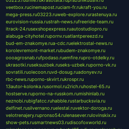
03223.ru
ufille.ru
krasotata.ru
prazdnikdushi.ru
veetbox.ru
cinemapost.ru
ciam-fr.ru
kraft-you.ru
mega-press.ru
03223.ru
web-explore.ru
rastenuya.ru
eurovision-russia.ru
strah-news.ru
freeride-team.ru
itrack-24.ru
sexshopexpress.ru
autostudiopro.ru
alabuga-cityhotel.ru
pornv.ru
atlantpereezd.ru
bud-em-znakomye.ru
a-cdc.ru
elektrostal-news.ru
korolevremont-market.ru
budem-znakomye.ru
oooagrosnab.ru
fpodaso.ru
emfire.ru
pro-otdelky.ru
ukrasotki.ru
seksuzbek.ru
seks-uzbek.ru
porno-vk.ru
sovratili.ru
olecoon.ru
vd-dosug.ru
adonyev.ru
rbc-news.ru
porno-skvirt.ru
krospr.ru
13autor-kolonka.ru
sormol.ru
2rich.ru
hostel-65.ru
hostserve.ru
porno-na-russkom.ru
mishinlab.ru
neznobi.ru
bigfatcc.ru
habble.ru
starbucksvia.ru
delfinet.ru
silvernano.ru
elestal.ru
vektor-doroga.ru
velotrenajery.ru
pronso54.ru
lenasever.ru
lovinskix.ru
show-pets.ru
smartnews03.ru
discofoxworld.ru