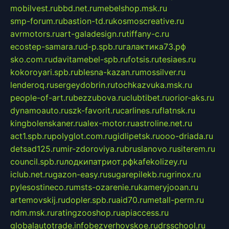
mobilvest.ru
bbd.net.ru
mebelshop.msk.ru
smp-forum.ru
bastion-td.ru
kosmoscreative.ru
avrmotors.ru
art-galadesign.ru
tiffany-c.ru
ecostep-samara.ru
d-p.spb.ru
галактика73.рф
sko.com.ru
davitamebel-spb.ru
fotsis.ru
tesiaes.ru
kokoroyari.spb.ru
blesna-kazan.ru
mossilver.ru
lenderoq.ru
sergeydobrin.ru
tochkazvuka.msk.ru
people-of-art.ru
bezzubova.ru
clubtibet.ru
orior-aks.ru
dynamoauto.ru
szk-favorit.ru
carlines.ru
flatnsk.ru
kingbolenskaner.ru
alex-motor.ru
astroline.net.ru
act1.spb.ru
polyglot.com.ru
gidlipetsk.ru
ooo-driada.ru
detsad125.ru
mir-zdoroviya.ru
bruslanovo.ru
siterem.ru
council.spb.ru
лодкипатриот.рф
kafekolizey.ru
iclub.net.ru
gazon-easy.ru
sugarepilekb.ru
grinox.ru
pylesostineco.ru
msts-ozarenie.ru
kameryjooan.ru
artemovskij.ru
dopler.spb.ru
aid70.ru
metall-perm.ru
ndm.msk.ru
ratingzooshop.ru
apiaccess.ru
globalautotrade.info
bezverhovskoe.ru
drsschool.ru