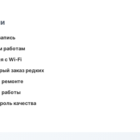
ми
запись
м работам
 с Wi‑Fi
рый заказ редких
и ремонте
е работы
роль качества