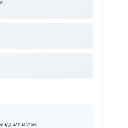
я.
енда запчастей.