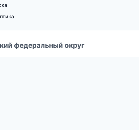
ска
оптика
ский федеральный округ
н