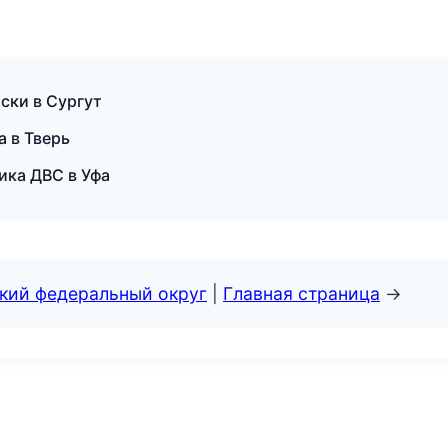
ски в Сургут
а в Тверь
ика ДВС в Уфа
ский федеральный округ
|
Главная страница
→