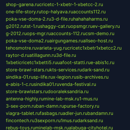
shop-garena.ru
cricetc-1-xbetr-1-xbetcc-2.ru
one-life-story.ru
top-halyava.ru
accounts112.ru
poka-vse-doma-2.ru
3-d-file.ru
hahahaharms.ru
g2012.ru
tst-1.ru
shaggy-cat.ru
opsmgr.ru
ev-gallery.ru
g-2012.ru
ops-mgr.ru
accounts-112.ru
csm-demo.ru
poka-vse-doma2.ru
airgungames.ru
allseo-host.ru
tehosmotre.ru
varieta-yug.ru
cricetc1xbetr1xbetcc2.ru
raytor-d.ru
atillagunn.ru
3d-file.ru
1xbeticricetc1xbetti5.ru
uafoot-statti.ru
e-abis1c.ru
store-brawl-stars.ru
kts-services.ru
dark-sand.ru
sindika-01.ru
sp-life.ru
x-legion.ru
sib-archives.ru
e-abis-1-c.ru
sindika01.ru
venda-festival.ru
store-brawlstars.ru
dooraleksandria.ru
antenna-highly.ru
mine-lab-msk.ru
1-mus.ru
3-sex-porn.ru
ban-damn.ru
purse-factory.ru
viagra-tablet.ru
fasbags.ru
adler-jun.ru
bandamn.ru
fincontech.ru
3sexporn.ru
1mus.ru
darksand.ru
rebus-toys.ru
minelab-msk.ru
alabuga-cityhotel.ru