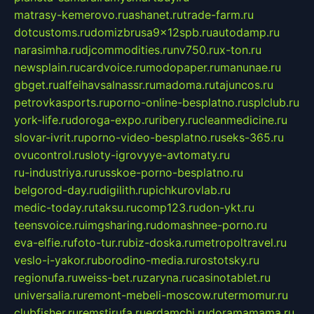
matrasy-kemerovo.ru
ashanet.ru
trade-farm.ru
dotcustoms.ru
domizbrusa9x12spb.ru
autodamp.ru
narasimha.ru
djcommodities.ru
nv750.ru
x-ton.ru
newsplain.ru
cardvoice.ru
modopaper.ru
manunae.ru
gbget.ru
alfeihavsalnassr.ru
madoma.ru
tajuncos.ru
petrovkasports.ru
porno-online-besplatno.ru
splclub.ru
york-life.ru
doroga-expo.ru
ribery.ru
cleanmedicine.ru
slovar-ivrit.ru
porno-video-besplatno.ru
seks-365.ru
ovucontrol.ru
sloty-igrovyye-avtomaty.ru
ru-industriya.ru
russkoe-porno-besplatno.ru
belgorod-day.ru
digilith.ru
pichkurovlab.ru
medic-today.ru
taksu.ru
comp123.ru
don-ykt.ru
teensvoice.ru
imgsharing.ru
domashnee-porno.ru
eva-elfie.ru
foto-tur.ru
biz-doska.ru
metropoltravel.ru
veslo-i-yakor.ru
borodino-media.ru
rostotsky.ru
regionufa.ru
weiss-bet.ru
zaryna.ru
casinotablet.ru
universalia.ru
remont-mebeli-moscow.ru
termomur.ru
clubfisher.ru
remstirufa.ru
erdamchi.ru
doramamama.ru