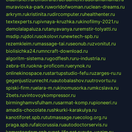
muraviovka-park.ru
worldofwoman.ru
clean-dreams.ru
arkrym.ru
kristinita.ru
dircomputer.ru
healthenter.ru
textexperts.ru
pivnaya-kruzhka.ru
kinofilmy-2021.ru
demolalapaluza.ru
tanyavanya.ru
remstir-tolyatti.ru
msdip.ru
jdol.ru
sokolovr.ru
newtech-spb.ru
rezemkleim.ru
massage-tai.ru
seonub.ru
zvonitut.ru
biolisichka24.ru
mncraft-download.ru
algoritm-sistema.ru
godflesh.ru
ru-industria.ru
zebra-tlt.ru
okna-proficom.ru
erynok.ru
onlinekinospace.ru
startupstudio-fefu.ru
zarges-ru.ru
gegenjustizunrecht.ru
autobalashov.ru
utrovortu.ru
spiski-firm.ru
elara-m.ru
kinomusorka.ru
mkcslava.ru
2bets.ru
vintovoykompressor.ru
birminghamvsfulham.ru
sarmat-komp.ru
pioneeri.ru
amadis-chocolate.ru
shkurki-karakulya.ru
kanotiforet.spb.ru
tutmassage.ru
ecolog.org.ru
praga.spb.ru
falcorussia.ru
autodoctorservis.ru