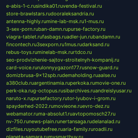
e-abis-1-c.ru
sindika01.ru
venda-festival.ru
store-brawlstars.ru
dooraleksandria.ru
antenna-highly.ru
mine-lab-msk.ru
1-mus.ru
3-sex-porn.ru
ban-damn.ru
purse-factory.ru
viagra-tablet.ru
fasbags.ru
adler-jun.ru
bandamn.ru
fincontech.ru
3sexporn.ru
1mus.ru
darksand.ru
rebus-toys.ru
minelab-msk.ru
rtdco.ru
seo-prodvizhenie-sajtov-stroitelnyh-kompanij.ru
card-voice.ru
rulonnyygazon177.ru
snow-guard.ru
domizbrusa-9x12spb.ru
demaholding.ru
aalse.ru
a380club.ru
argentinamia.ru
perkoka.ru
movie-one.ru
perk-oka.ru
g-octopus.ru
sibarchives.ru
andreislyusar.ru
naruto-x.ru
pursefactory.ru
tor-lyubov-i-grom.ru
spayderhed-2022.ru
movieone.ru
evro-dez.ru
webamator.ru
ma-absolut1.ru
avtopomosch27.ru
nv-750.ru
news-plain.ru
nertansaga.ru
delanalad.ru
dizfiles.ru
youtubefree.ru
aria-family.ru
roadli.ru
planeta-samara.ru
mysmartbuy.ru