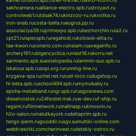
kamertondom.spb.ru
net-life.net.ru
avto-vozim.ru
sakhcamera.ru
alliance-electro.spb.ru
stroyavt.ru
controlweb1.ru
tdsak74.ru
kinzozo-ru.ru
kvotka.ru
iron-snab.ru
costa-bella.ru
eugrus.pp.ru
associaciya39.ru
primexpo.spb.ru
bezmorchin.ru
ia2.ru
cpt21.ru
ispecspb.ru
regahost.ru
kolosok-elita.ru
tae-kwon.ru
consrio.com.ru
insiam.ru
avegainfo.ru
archery161.ru
bigencyclica.ru
vlast16.ru
korru.net
sarmiento.spb.su
extelopedia.ru
lammin-suo.spb.ru
iskatour.spb.ru
snpi.org.ru
running-line.ru
krygeva-spa.ru
chel.net.ru
rust-loco.ru
dugshop.ru
hl-beta.spb.ru
school494.spb.ru
mymubaby.ru
epoha-metalband.ru
ngr.spb.ru
rusgosnews.com
dieselvostok.ru
24hostel.msk.ru
w-dev.ru
f-ship.ru
regsmi.ru
filmnetwork.ru
malinasp.ru
kinosvin.ru
h2o-salon.ru
malutkayork.ru
deltaprim.spb.ru
tango-perm.ru
gooddir.ru
sgv.su
multiki-online.com
webkrasotki.com
cherinvest.ru
detskiy-ostrov.ru