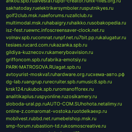
ankou.spb.ru
alvesta1.ru
pdf-creator.ru
nix-files.org.ru
sakhatoday.ru
elektrikersymboler.ru
sputnikyes.ru
golf2club.msk.ru
aeforums.ru
zallclub.ru
multimodal.msk.ru
habaigry.ru
haikko.ru
sobakopedia.ru
isz-fest.ru
ewnc.info
screensaver-clock.net.ru
volnav.spb.ru
comnat.ru
npf.net.ru
7bit.pp.ru
kalugatur.ru
tesiaes.ru
card.com.ru
kazanka.spb.ru
gildiya-kuznecov.ru
kameryboavision.ru
griffoncom.spb.ru
fabrika-emotsiy.ru
PARK-MATROSOVA.RU
agat.spb.ru
avtoyurist-moskva1.ru
hardware.org.ru
схема-авто.рф
dg-lab.ru
angrup.ru
recruiter.spb.ru
music8.spb.ru
krsk124.ru
kubok.spb.ru
romanofforex.ru
analitikaplus.ru
spyonline.ru
zosikamery.ru
sloboda-ural.pp.ru
AUTO-COM.SU
hohota.net
alimy.ru
online-z.com
aromat-vostoka.ru
otdelkaexp.ru
mobilvest.ru
bbd.net.ru
mebelshop.msk.ru
smp-forum.ru
bastion-td.ru
kosmoscreative.ru