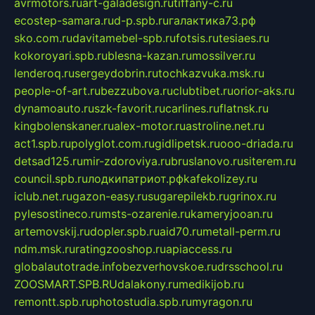
avrmotors.ru
art-galadesign.ru
tiffany-c.ru
ecostep-samara.ru
d-p.spb.ru
галактика73.рф
sko.com.ru
davitamebel-spb.ru
fotsis.ru
tesiaes.ru
kokoroyari.spb.ru
blesna-kazan.ru
mossilver.ru
lenderoq.ru
sergeydobrin.ru
tochkazvuka.msk.ru
people-of-art.ru
bezzubova.ru
clubtibet.ru
orior-aks.ru
dynamoauto.ru
szk-favorit.ru
carlines.ru
flatnsk.ru
kingbolenskaner.ru
alex-motor.ru
astroline.net.ru
act1.spb.ru
polyglot.com.ru
gidlipetsk.ru
ooo-driada.ru
detsad125.ru
mir-zdoroviya.ru
bruslanovo.ru
siterem.ru
council.spb.ru
лодкипатриот.рф
kafekolizey.ru
iclub.net.ru
gazon-easy.ru
sugarepilekb.ru
grinox.ru
pylesostineco.ru
msts-ozarenie.ru
kameryjooan.ru
artemovskij.ru
dopler.spb.ru
aid70.ru
metall-perm.ru
ndm.msk.ru
ratingzooshop.ru
apiaccess.ru
globalautotrade.info
bezverhovskoe.ru
drsschool.ru
ZOOSMART.SPB.RU
dalakony.ru
medikijob.ru
remontt.spb.ru
photostudia.spb.ru
myragon.ru