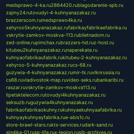
medsprawo-4-ka.ru
2864420.ru
blagodarenie-spb.ru
zajmy24.ru
tovudyi-4-kuhnyanazakaz.ru
brazzerscom.ru
medsprawo4ka.ru
xehyroo5kuhnyanazakaz.ru
fabrikayfabrikaefabrika.ru
vskrytie-zamkov-moskva-113.ru
biletnadom.ru
zed-online.ru
pimchax.ru
brazzers-hd.ru
z-host.ru
kitubeu2kuhnyanazakaz.ru
naperekate.ru
kuhnyaofabrikaufabrik.ru
kitubeu-2-kuhnyanazakaz.ru
xehyroo-5-kuhnyanazakaz.ru
cs-68.ru
guzywia-4-kuhnyanazakaz.ru
mir-tk.ru
vlknrussia.ru
cs68.ru
vladivostok-map.ru
video-seks.ru
bankaribi.ru
raszar.ru
vskrytie-zamkov-moskva113.ru
lipetsktelecom.ru
tovudyi4kuhnyanazakaz.ru
seksuzb.ru
guzywia4kuhnyanazakaz.ru
fabrikaofabrikaokuhny.ru
kuhnyaekuhnyaafabrika.ru
kuhnyaykuhnyayfabrika.ru
e-abis1c.ru
store-brawl-stars.ru
kts-services.ru
dark-sand.ru
sindika-01.ru
sp-life.ru
x-legion.ru
sib-archives.ru