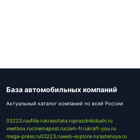
База автомобильных компаний
Актуальный каталог компаний по всей России
03223.ru
ufille.ru
krasotata.ru
prazdnikdushi.ru
veetbox.ru
cinemapost.ru
ciam-fr.ru
kraft-you.ru
mega-press.ru
03223.ru
web-explore.ru
rastenuya.ru