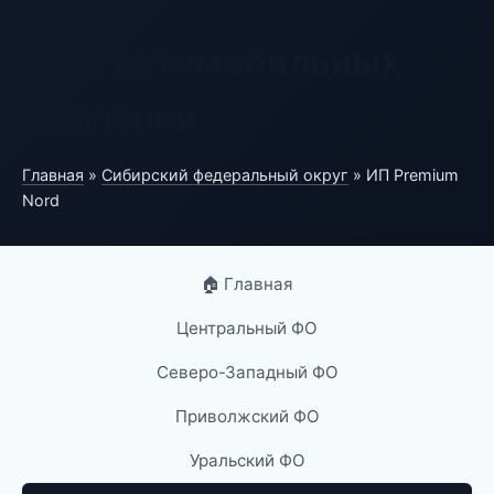
База автомобильных
компаний
Главная
»
Сибирский федеральный округ
» ИП Premium
Nord
🏠 Главная
Центральный ФО
Северо-Западный ФО
Приволжский ФО
Уральский ФО