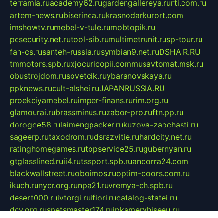
terramia.ru
academy62.ru
gardengallereya.ru
rti.com.ru
artem-news.ru
biserinca.ru
krasnodarkurort.com
imshowtv.ru
mebel-v-tule.ru
mobtopik.ru
pcsecurity.net.ru
tool-sib.ru
multimetrunit.ru
sp-tour.ru
fan-cs.ru
santeh-russia.ru
symbian9.net.ru
DSHAIR.RU
tmmotors.spb.ru
xjocuricopii.com
musavtomat.msk.ru
obustrojdom.ru
sovetcik.ru
ybaranovskaya.ru
ppknews.ru
cult-alshei.ru
JAPANRUSSIA.RU
proekciyamebel.ru
imper-finans.ru
rim.org.ru
glamourai.ru
brassminus.ru
zabor-pro.ru
ftn.pp.ru
dorogoe58.ru
laimengpacker.ru
kuzova-zapchasti.ru
sageerp.ru
taxodrom.ru
dsrazvitie.ru
hardcity.net.ru
ratinghomegames.ru
topservice25.ru
gubernyan.ru
gtglasslined.ru
ii4.ru
tssport.spb.ru
andorra24.com
blackwallstreet.ru
oboimos.ru
optim-doors.com.ru
ikuch.ru
nycr.org.ru
npa21.ru
vremya-ch.spb.ru
desert000.ru
ivtorgi.ru
ifiori.ru
catalog-statei.ru
dcv.org.ru
spetsmaster174.ru
ipkameryhiseeu.ru