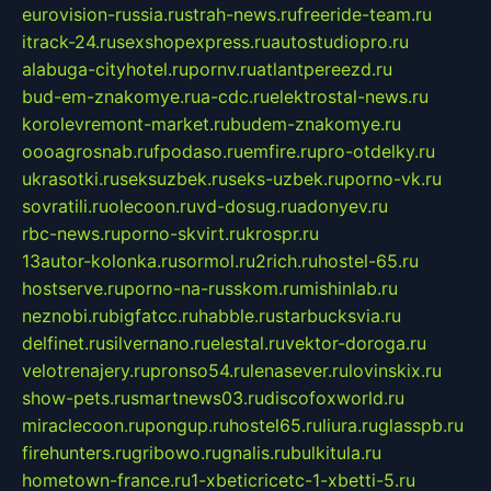
eurovision-russia.ru
strah-news.ru
freeride-team.ru
itrack-24.ru
sexshopexpress.ru
autostudiopro.ru
alabuga-cityhotel.ru
pornv.ru
atlantpereezd.ru
bud-em-znakomye.ru
a-cdc.ru
elektrostal-news.ru
korolevremont-market.ru
budem-znakomye.ru
oooagrosnab.ru
fpodaso.ru
emfire.ru
pro-otdelky.ru
ukrasotki.ru
seksuzbek.ru
seks-uzbek.ru
porno-vk.ru
sovratili.ru
olecoon.ru
vd-dosug.ru
adonyev.ru
rbc-news.ru
porno-skvirt.ru
krospr.ru
13autor-kolonka.ru
sormol.ru
2rich.ru
hostel-65.ru
hostserve.ru
porno-na-russkom.ru
mishinlab.ru
neznobi.ru
bigfatcc.ru
habble.ru
starbucksvia.ru
delfinet.ru
silvernano.ru
elestal.ru
vektor-doroga.ru
velotrenajery.ru
pronso54.ru
lenasever.ru
lovinskix.ru
show-pets.ru
smartnews03.ru
discofoxworld.ru
miraclecoon.ru
pongup.ru
hostel65.ru
liura.ru
glasspb.ru
firehunters.ru
gribowo.ru
gnalis.ru
bulkitula.ru
hometown-france.ru
1-xbeticricetc-1-xbetti-5.ru