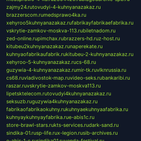
zajmy24.ru
tovudyi-4-kuhnyanazakaz.ru
brazzerscom.ru
medsprawo4ka.ru
xehyroo5kuhnyanazakaz.ru
fabrikayfabrikaefabrika.ru
vskrytie-zamkov-moskva-113.ru
biletnadom.ru
zed-online.ru
pimchax.ru
brazzers-hd.ru
z-host.ru
kitubeu2kuhnyanazakaz.ru
naperekate.ru
kuhnyaofabrikaufabrik.ru
kitubeu-2-kuhnyanazakaz.ru
xehyroo-5-kuhnyanazakaz.ru
cs-68.ru
guzywia-4-kuhnyanazakaz.ru
mir-tk.ru
vlknrussia.ru
cs68.ru
vladivostok-map.ru
video-seks.ru
bankaribi.ru
raszar.ru
vskrytie-zamkov-moskva113.ru
lipetsktelecom.ru
tovudyi4kuhnyanazakaz.ru
seksuzb.ru
guzywia4kuhnyanazakaz.ru
fabrikaofabrikaokuhny.ru
kuhnyaekuhnyaafabrika.ru
kuhnyaykuhnyayfabrika.ru
e-abis1c.ru
store-brawl-stars.ru
kts-services.ru
dark-sand.ru
sindika-01.ru
sp-life.ru
x-legion.ru
sib-archives.ru
e-abis-1-c.ru
sindika01.ru
venda-festival.ru