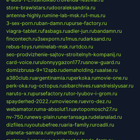
store-brawlstars.ru
dooraleksandria.ru
antenna-highly.ru
mine-lab-msk.ru
1-mus.ru
3-sex-porn.ru
ban-damn.ru
purse-factory.ru
viagra-tablet.ru
fasbags.ru
adler-jun.ru
bandamn.ru
fincontech.ru
3sexporn.ru
1mus.ru
darksand.ru
rebus-toys.ru
minelab-msk.ru
rtdco.ru
seo-prodvizhenie-sajtov-stroitelnyh-kompanij.ru
card-voice.ru
rulonnyygazon177.ru
snow-guard.ru
domizbrusa-9x12spb.ru
demaholding.ru
aalse.ru
a380club.ru
argentinamia.ru
perkoka.ru
movie-one.ru
perk-oka.ru
g-octopus.ru
sibarchives.ru
andreislyusar.ru
naruto-x.ru
pursefactory.ru
tor-lyubov-i-grom.ru
spayderhed-2022.ru
movieone.ru
evro-dez.ru
webamator.ru
ma-absolut1.ru
avtopomosch27.ru
nv-750.ru
news-plain.ru
nertansaga.ru
delanalad.ru
dizfiles.ru
youtubefree.ru
aria-family.ru
roadli.ru
planeta-samara.ru
mysmartbuy.ru