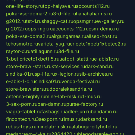
one-life-story.ru
top-halyava.ru
accounts112.ru
poka-vse-doma-2.ru
3-d-file.ru
hahahaharms.ru
g2012.ru
tst-1.ru
shaggy-cat.ru
opsmgr.ru
ev-gallery.ru
g-2012.ru
ops-mgr.ru
accounts-112.ru
csm-demo.ru
poka-vse-doma2.ru
airgungames.ru
allseo-host.ru
tehosmotre.ru
varieta-yug.ru
cricetc1xbetr1xbetcc2.ru
raytor-d.ru
atillagunn.ru
3d-file.ru
1xbeticricetc1xbetti5.ru
uafoot-statti.ru
e-abis1c.ru
store-brawl-stars.ru
kts-services.ru
dark-sand.ru
sindika-01.ru
sp-life.ru
x-legion.ru
sib-archives.ru
e-abis-1-c.ru
sindika01.ru
venda-festival.ru
store-brawlstars.ru
dooraleksandria.ru
antenna-highly.ru
mine-lab-msk.ru
1-mus.ru
3-sex-porn.ru
ban-damn.ru
purse-factory.ru
viagra-tablet.ru
fasbags.ru
adler-jun.ru
bandamn.ru
fincontech.ru
3sexporn.ru
1mus.ru
darksand.ru
rebus-toys.ru
minelab-msk.ru
alabuga-cityhotel.ru
medsprawo-4-ka.ru
2864420.ru
blagodarenie-spb.ru