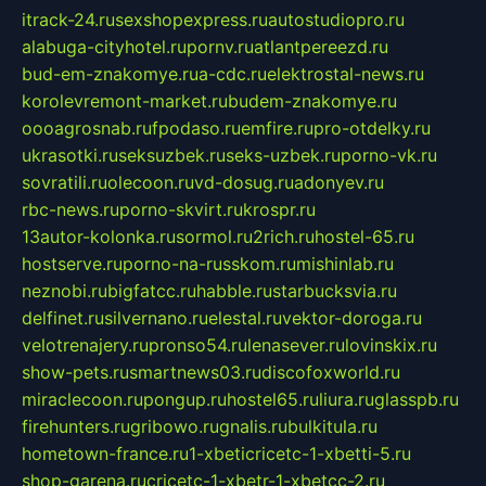
itrack-24.ru
sexshopexpress.ru
autostudiopro.ru
alabuga-cityhotel.ru
pornv.ru
atlantpereezd.ru
bud-em-znakomye.ru
a-cdc.ru
elektrostal-news.ru
korolevremont-market.ru
budem-znakomye.ru
oooagrosnab.ru
fpodaso.ru
emfire.ru
pro-otdelky.ru
ukrasotki.ru
seksuzbek.ru
seks-uzbek.ru
porno-vk.ru
sovratili.ru
olecoon.ru
vd-dosug.ru
adonyev.ru
rbc-news.ru
porno-skvirt.ru
krospr.ru
13autor-kolonka.ru
sormol.ru
2rich.ru
hostel-65.ru
hostserve.ru
porno-na-russkom.ru
mishinlab.ru
neznobi.ru
bigfatcc.ru
habble.ru
starbucksvia.ru
delfinet.ru
silvernano.ru
elestal.ru
vektor-doroga.ru
velotrenajery.ru
pronso54.ru
lenasever.ru
lovinskix.ru
show-pets.ru
smartnews03.ru
discofoxworld.ru
miraclecoon.ru
pongup.ru
hostel65.ru
liura.ru
glasspb.ru
firehunters.ru
gribowo.ru
gnalis.ru
bulkitula.ru
hometown-france.ru
1-xbeticricetc-1-xbetti-5.ru
shop-garena.ru
cricetc-1-xbetr-1-xbetcc-2.ru