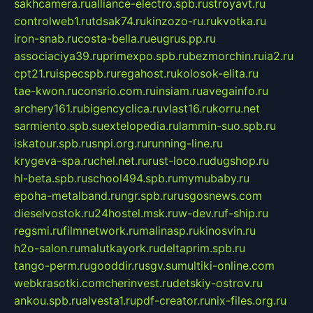
sakhcamera.ru
alliance-electro.spb.ru
stroyavt.ru
controlweb1.ru
tdsak74.ru
kinzozo-ru.ru
kvotka.ru
iron-snab.ru
costa-bella.ru
eugrus.pp.ru
associaciya39.ru
primexpo.spb.ru
bezmorchin.ru
ia2.ru
cpt21.ru
ispecspb.ru
regahost.ru
kolosok-elita.ru
tae-kwon.ru
consrio.com.ru
insiam.ru
avegainfo.ru
archery161.ru
bigencyclica.ru
vlast16.ru
korru.net
sarmiento.spb.su
extelopedia.ru
lammin-suo.spb.ru
iskatour.spb.ru
snpi.org.ru
running-line.ru
krygeva-spa.ru
chel.net.ru
rust-loco.ru
dugshop.ru
hl-beta.spb.ru
school494.spb.ru
mymubaby.ru
epoha-metalband.ru
ngr.spb.ru
rusgosnews.com
dieselvostok.ru
24hostel.msk.ru
w-dev.ru
f-ship.ru
regsmi.ru
filmnetwork.ru
malinasp.ru
kinosvin.ru
h2o-salon.ru
malutkayork.ru
deltaprim.spb.ru
tango-perm.ru
gooddir.ru
sgv.su
multiki-online.com
webkrasotki.com
cherinvest.ru
detskiy-ostrov.ru
ankou.spb.ru
alvesta1.ru
pdf-creator.ru
nix-files.org.ru