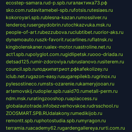
ecostep-samara.ru
d-p.spb.ru
галактика73.рф
sko.com.ru
davitamebel-spb.ru
fotsis.ru
tesiaes.ru
kokoroyari.spb.ru
blesna-kazan.ru
mossilver.ru
lenderoq.ru
sergeydobrin.ru
tochkazvuka.msk.ru
people-of-art.ru
bezzubova.ru
clubtibet.ru
orior-aks.ru
dynamoauto.ru
szk-favorit.ru
carlines.ru
flatnsk.ru
kingbolenskaner.ru
alex-motor.ru
astroline.net.ru
act1.spb.ru
polyglot.com.ru
gidlipetsk.ru
ooo-driada.ru
detsad125.ru
mir-zdoroviya.ru
bruslanovo.ru
siterem.ru
council.spb.ru
лодкипатриот.рф
kafekolizey.ru
iclub.net.ru
gazon-easy.ru
sugarepilekb.ru
grinox.ru
pylesostineco.ru
msts-ozarenie.ru
kameryjooan.ru
artemovskij.ru
dopler.spb.ru
aid70.ru
metall-perm.ru
ndm.msk.ru
ratingzooshop.ru
apiaccess.ru
globalautotrade.info
bezverhovskoe.ru
drsschool.ru
ZOOSMART.SPB.RU
dalakony.ru
medikijob.ru
remontt.spb.ru
photostudia.spb.ru
myragon.ru
terramia.ru
academy62.ru
gardengallereya.ru
rti.com.ru