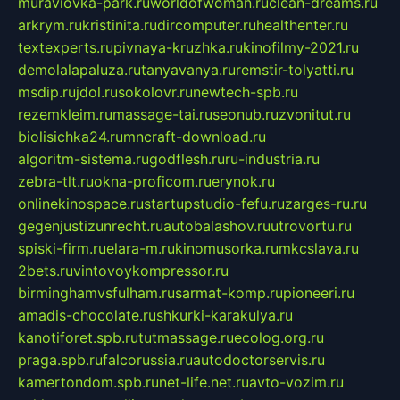
muraviovka-park.ru
worldofwoman.ru
clean-dreams.ru
arkrym.ru
kristinita.ru
dircomputer.ru
healthenter.ru
textexperts.ru
pivnaya-kruzhka.ru
kinofilmy-2021.ru
demolalapaluza.ru
tanyavanya.ru
remstir-tolyatti.ru
msdip.ru
jdol.ru
sokolovr.ru
newtech-spb.ru
rezemkleim.ru
massage-tai.ru
seonub.ru
zvonitut.ru
biolisichka24.ru
mncraft-download.ru
algoritm-sistema.ru
godflesh.ru
ru-industria.ru
zebra-tlt.ru
okna-proficom.ru
erynok.ru
onlinekinospace.ru
startupstudio-fefu.ru
zarges-ru.ru
gegenjustizunrecht.ru
autobalashov.ru
utrovortu.ru
spiski-firm.ru
elara-m.ru
kinomusorka.ru
mkcslava.ru
2bets.ru
vintovoykompressor.ru
birminghamvsfulham.ru
sarmat-komp.ru
pioneeri.ru
amadis-chocolate.ru
shkurki-karakulya.ru
kanotiforet.spb.ru
tutmassage.ru
ecolog.org.ru
praga.spb.ru
falcorussia.ru
autodoctorservis.ru
kamertondom.spb.ru
net-life.net.ru
avto-vozim.ru