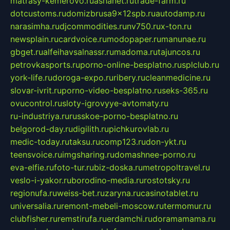
matrasy-kemerovo.ru
ashanet.ru
trade-farm.ru
dotcustoms.ru
domizbrusa9x12spb.ru
autodamp.ru
narasimha.ru
djcommodities.ru
nv750.ru
x-ton.ru
newsplain.ru
cardvoice.ru
modopaper.ru
manunae.ru
gbget.ru
alfeihavsalnassr.ru
madoma.ru
tajuncos.ru
petrovkasports.ru
porno-online-besplatno.ru
splclub.ru
york-life.ru
doroga-expo.ru
ribery.ru
cleanmedicine.ru
slovar-ivrit.ru
porno-video-besplatno.ru
seks-365.ru
ovucontrol.ru
sloty-igrovyye-avtomaty.ru
ru-industriya.ru
russkoe-porno-besplatno.ru
belgorod-day.ru
digilith.ru
pichkurovlab.ru
medic-today.ru
taksu.ru
comp123.ru
don-ykt.ru
teensvoice.ru
imgsharing.ru
domashnee-porno.ru
eva-elfie.ru
foto-tur.ru
biz-doska.ru
metropoltravel.ru
veslo-i-yakor.ru
borodino-media.ru
rostotsky.ru
regionufa.ru
weiss-bet.ru
zaryna.ru
casinotablet.ru
universalia.ru
remont-mebeli-moscow.ru
termomur.ru
clubfisher.ru
remstirufa.ru
erdamchi.ru
doramamama.ru