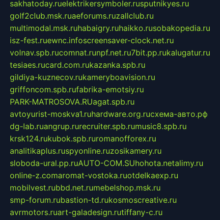
sakhatoday.ru
elektrikersymboler.ru
sputnikyes.ru
golf2club.msk.ru
aeforums.ru
zallclub.ru
multimodal.msk.ru
habaigry.ru
haikko.ru
sobakopedia.ru
isz-fest.ru
ewnc.info
screensaver-clock.net.ru
volnav.spb.ru
comnat.ru
npf.net.ru
7bit.pp.ru
kalugatur.ru
tesiaes.ru
card.com.ru
kazanka.spb.ru
gildiya-kuznecov.ru
kameryboavision.ru
griffoncom.spb.ru
fabrika-emotsiy.ru
PARK-MATROSOVA.RU
agat.spb.ru
avtoyurist-moskva1.ru
hardware.org.ru
схема-авто.рф
dg-lab.ru
angrup.ru
recruiter.spb.ru
music8.spb.ru
krsk124.ru
kubok.spb.ru
romanofforex.ru
analitikaplus.ru
spyonline.ru
zosikamery.ru
sloboda-ural.pp.ru
AUTO-COM.SU
hohota.net
alimy.ru
online-z.com
aromat-vostoka.ru
otdelkaexp.ru
mobilvest.ru
bbd.net.ru
mebelshop.msk.ru
smp-forum.ru
bastion-td.ru
kosmoscreative.ru
avrmotors.ru
art-galadesign.ru
tiffany-c.ru