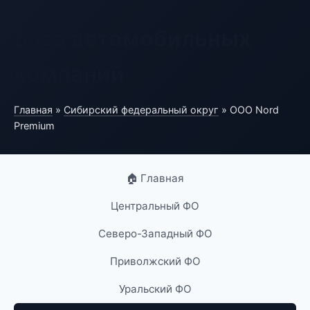
База автомобильных
компаний
Главная
»
Сибирский федеральный округ
» ООО Nord
Premium
🏠 Главная
Центральный ФО
Северо-Западный ФО
Приволжский ФО
Уральский ФО