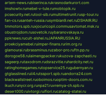
artem-news.ru
biserinca.ru
krasnodarkurort.com
imshowtv.ru
mebel-v-tule.ru
mobtopik.ru
pcsecurity.net.ru
tool-sib.ru
multimetrunit.ru
sp-tour.ru
fan-cs.ru
santeh-russia.ru
symbian9.net.ru
DSHAIR.RU
tmmotors.spb.ru
xjocuricopii.com
musavtomat.msk.ru
obustrojdom.ru
sovetcik.ru
ybaranovskaya.ru
ppknews.ru
cult-alshei.ru
JAPANRUSSIA.RU
proekciyamebel.ru
imper-finans.ru
rim.org.ru
glamourai.ru
brassminus.ru
zabor-pro.ru
ftn.pp.ru
dorogoe58.ru
laimengpacker.ru
kuzova-zapchasti.ru
sageerp.ru
taxodrom.ru
dsrazvitie.ru
hardcity.net.ru
ratinghomegames.ru
topservice25.ru
gubernyan.ru
gtglasslined.ru
ii4.ru
tssport.spb.ru
andorra24.com
blackwallstreet.ru
oboimos.ru
optim-doors.com.ru
ikuch.ru
nycr.org.ru
npa21.ru
vremya-ch.spb.ru
desert000.ru
ivtorgi.ru
ifiori.ru
catalog-statei.ru
dcv.org.ru
spetsmaster174.ru
ipkameryhiseeu.ru
dum26.ru
ruspol.spb.ru
fr-opendp.ru
kam-solnyshko.ru