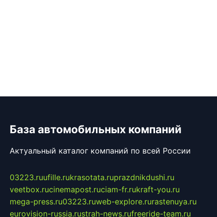
База автомобильных компаний
Актуальный каталог компаний по всей России
03223.ru
ufille.ru
krasotata.ru
prazdnikdushi.ru
veetbox.ru
cinemapost.ru
ciam-fr.ru
kraft-you.ru
mega-press.ru
03223.ru
web-explore.ru
rastenuya.ru
eurovision-russia.ru
strah-news.ru
freeride-team.ru