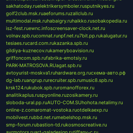
sakhatoday.ru
elektrikersymboler.ru
sputnikyes.ru
golf2club.msk.ru
aeforums.ru
zallclub.ru
multimodal.msk.ru
habaigry.ru
haikko.ru
sobakopedia.ru
isz-fest.ru
ewnc.info
screensaver-clock.net.ru
volnav.spb.ru
comnat.ru
npf.net.ru
7bit.pp.ru
kalugatur.ru
tesiaes.ru
card.com.ru
kazanka.spb.ru
gildiya-kuznecov.ru
kameryboavision.ru
griffoncom.spb.ru
fabrika-emotsiy.ru
PARK-MATROSOVA.RU
agat.spb.ru
avtoyurist-moskva1.ru
hardware.org.ru
схема-авто.рф
dg-lab.ru
angrup.ru
recruiter.spb.ru
music8.spb.ru
krsk124.ru
kubok.spb.ru
romanofforex.ru
analitikaplus.ru
spyonline.ru
zosikamery.ru
sloboda-ural.pp.ru
AUTO-COM.SU
hohota.net
alimy.ru
online-z.com
aromat-vostoka.ru
otdelkaexp.ru
mobilvest.ru
bbd.net.ru
mebelshop.msk.ru
smp-forum.ru
bastion-td.ru
kosmoscreative.ru
avrmotors.ru
art-galadesign.ru
tiffany-c.ru