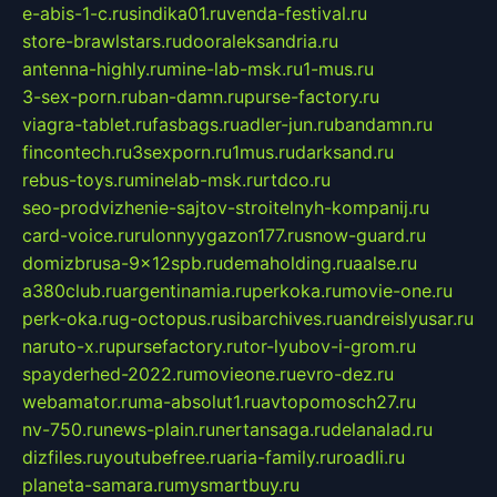
e-abis-1-c.ru
sindika01.ru
venda-festival.ru
store-brawlstars.ru
dooraleksandria.ru
antenna-highly.ru
mine-lab-msk.ru
1-mus.ru
3-sex-porn.ru
ban-damn.ru
purse-factory.ru
viagra-tablet.ru
fasbags.ru
adler-jun.ru
bandamn.ru
fincontech.ru
3sexporn.ru
1mus.ru
darksand.ru
rebus-toys.ru
minelab-msk.ru
rtdco.ru
seo-prodvizhenie-sajtov-stroitelnyh-kompanij.ru
card-voice.ru
rulonnyygazon177.ru
snow-guard.ru
domizbrusa-9x12spb.ru
demaholding.ru
aalse.ru
a380club.ru
argentinamia.ru
perkoka.ru
movie-one.ru
perk-oka.ru
g-octopus.ru
sibarchives.ru
andreislyusar.ru
naruto-x.ru
pursefactory.ru
tor-lyubov-i-grom.ru
spayderhed-2022.ru
movieone.ru
evro-dez.ru
webamator.ru
ma-absolut1.ru
avtopomosch27.ru
nv-750.ru
news-plain.ru
nertansaga.ru
delanalad.ru
dizfiles.ru
youtubefree.ru
aria-family.ru
roadli.ru
planeta-samara.ru
mysmartbuy.ru