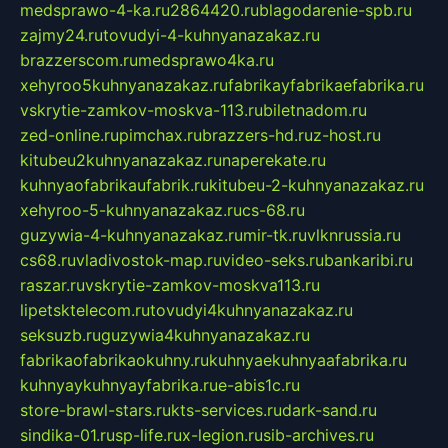
medsprawo-4-ka.ru
2864420.ru
blagodarenie-spb.ru
zajmy24.ru
tovudyi-4-kuhnyanazakaz.ru
brazzerscom.ru
medsprawo4ka.ru
xehyroo5kuhnyanazakaz.ru
fabrikayfabrikaefabrika.ru
vskrytie-zamkov-moskva-113.ru
biletnadom.ru
zed-online.ru
pimchax.ru
brazzers-hd.ru
z-host.ru
kitubeu2kuhnyanazakaz.ru
naperekate.ru
kuhnyaofabrikaufabrik.ru
kitubeu-2-kuhnyanazakaz.ru
xehyroo-5-kuhnyanazakaz.ru
cs-68.ru
guzywia-4-kuhnyanazakaz.ru
mir-tk.ru
vlknrussia.ru
cs68.ru
vladivostok-map.ru
video-seks.ru
bankaribi.ru
raszar.ru
vskrytie-zamkov-moskva113.ru
lipetsktelecom.ru
tovudyi4kuhnyanazakaz.ru
seksuzb.ru
guzywia4kuhnyanazakaz.ru
fabrikaofabrikaokuhny.ru
kuhnyaekuhnyaafabrika.ru
kuhnyaykuhnyayfabrika.ru
e-abis1c.ru
store-brawl-stars.ru
kts-services.ru
dark-sand.ru
sindika-01.ru
sp-life.ru
x-legion.ru
sib-archives.ru