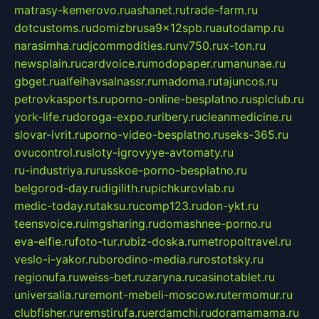
matrasy-kemerovo.ru
ashanet.ru
trade-farm.ru
dotcustoms.ru
domizbrusa9x12spb.ru
autodamp.ru
narasimha.ru
djcommodities.ru
nv750.ru
x-ton.ru
newsplain.ru
cardvoice.ru
modopaper.ru
manunae.ru
gbget.ru
alfeihavsalnassr.ru
madoma.ru
tajuncos.ru
petrovkasports.ru
porno-online-besplatno.ru
splclub.ru
york-life.ru
doroga-expo.ru
ribery.ru
cleanmedicine.ru
slovar-ivrit.ru
porno-video-besplatno.ru
seks-365.ru
ovucontrol.ru
sloty-igrovyye-avtomaty.ru
ru-industriya.ru
russkoe-porno-besplatno.ru
belgorod-day.ru
digilith.ru
pichkurovlab.ru
medic-today.ru
taksu.ru
comp123.ru
don-ykt.ru
teensvoice.ru
imgsharing.ru
domashnee-porno.ru
eva-elfie.ru
foto-tur.ru
biz-doska.ru
metropoltravel.ru
veslo-i-yakor.ru
borodino-media.ru
rostotsky.ru
regionufa.ru
weiss-bet.ru
zaryna.ru
casinotablet.ru
universalia.ru
remont-mebeli-moscow.ru
termomur.ru
clubfisher.ru
remstirufa.ru
erdamchi.ru
doramamama.ru