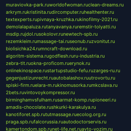
muraviovka-park.ru
worldofwoman.ru
clean-dreams.ru
arkrym.ru
kristinita.ru
dircomputer.ru
healthenter.ru
textexperts.ru
pivnaya-kruzhka.ru
kinofilmy-2021.ru
demolalapaluza.ru
tanyavanya.ru
remstir-tolyatti.ru
msdip.ru
jdol.ru
sokolovr.ru
newtech-spb.ru
rezemkleim.ru
massage-tai.ru
seonub.ru
zvonitut.ru
biolisichka24.ru
mncraft-download.ru
algoritm-sistema.ru
godflesh.ru
ru-industria.ru
zebra-tlt.ru
okna-proficom.ru
erynok.ru
onlinekinospace.ru
startupstudio-fefu.ru
zarges-ru.ru
gegenjustizunrecht.ru
autobalashov.ru
utrovortu.ru
spiski-firm.ru
elara-m.ru
kinomusorka.ru
mkcslava.ru
2bets.ru
vintovoykompressor.ru
birminghamvsfulham.ru
sarmat-komp.ru
pioneeri.ru
amadis-chocolate.ru
shkurki-karakulya.ru
kanotiforet.spb.ru
tutmassage.ru
ecolog.org.ru
praga.spb.ru
falcorussia.ru
autodoctorservis.ru
kamertondom.spb.ru
net-life.net.ru
avto-vozim.ru