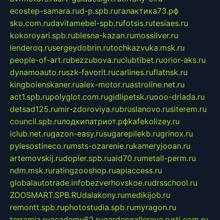
ecostep-samara.ru
d-p.spb.ru
галактика73.рф
sko.com.ru
davitamebel-spb.ru
fotsis.ru
tesiaes.ru
kokoroyari.spb.ru
blesna-kazan.ru
mossilver.ru
lenderoq.ru
sergeydobrin.ru
tochkazvuka.msk.ru
people-of-art.ru
bezzubova.ru
clubtibet.ru
orior-aks.ru
dynamoauto.ru
szk-favorit.ru
carlines.ru
flatnsk.ru
kingbolenskaner.ru
alex-motor.ru
astroline.net.ru
act1.spb.ru
polyglot.com.ru
gidlipetsk.ru
ooo-driada.ru
detsad125.ru
mir-zdoroviya.ru
bruslanovo.ru
siterem.ru
council.spb.ru
лодкипатриот.рф
kafekolizey.ru
iclub.net.ru
gazon-easy.ru
sugarepilekb.ru
grinox.ru
pylesostineco.ru
msts-ozarenie.ru
kameryjooan.ru
artemovskij.ru
dopler.spb.ru
aid70.ru
metall-perm.ru
ndm.msk.ru
ratingzooshop.ru
apiaccess.ru
globalautotrade.info
bezverhovskoe.ru
drsschool.ru
ZOOSMART.SPB.RU
dalakony.ru
medikijob.ru
remontt.spb.ru
photostudia.spb.ru
myragon.ru
terramia.ru
academy62.ru
gardengallereya.ru
rti.com.ru