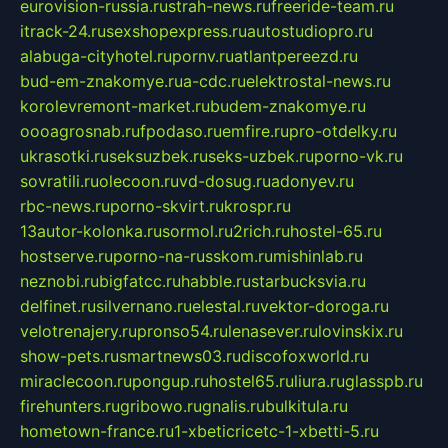
eurovision-russia.ru
strah-news.ru
freeride-team.ru
itrack-24.ru
sexshopexpress.ru
autostudiopro.ru
alabuga-cityhotel.ru
pornv.ru
atlantpereezd.ru
bud-em-znakomye.ru
a-cdc.ru
elektrostal-news.ru
korolevremont-market.ru
budem-znakomye.ru
oooagrosnab.ru
fpodaso.ru
emfire.ru
pro-otdelky.ru
ukrasotki.ru
seksuzbek.ru
seks-uzbek.ru
porno-vk.ru
sovratili.ru
olecoon.ru
vd-dosug.ru
adonyev.ru
rbc-news.ru
porno-skvirt.ru
krospr.ru
13autor-kolonka.ru
sormol.ru
2rich.ru
hostel-65.ru
hostserve.ru
porno-na-russkom.ru
mishinlab.ru
neznobi.ru
bigfatcc.ru
habble.ru
starbucksvia.ru
delfinet.ru
silvernano.ru
elestal.ru
vektor-doroga.ru
velotrenajery.ru
pronso54.ru
lenasever.ru
lovinskix.ru
show-pets.ru
smartnews03.ru
discofoxworld.ru
miraclecoon.ru
pongup.ru
hostel65.ru
liura.ru
glasspb.ru
firehunters.ru
gribowo.ru
gnalis.ru
bulkitula.ru
hometown-france.ru
1-xbeticricetc-1-xbetti-5.ru