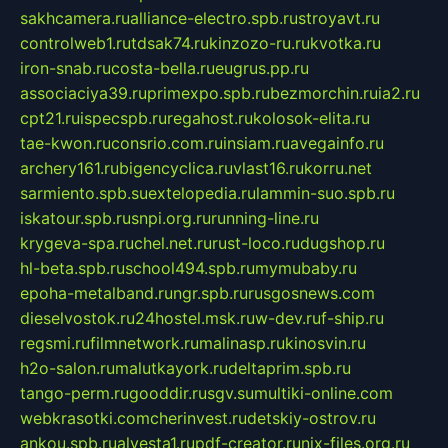
sakhcamera.ru
alliance-electro.spb.ru
stroyavt.ru
controlweb1.ru
tdsak74.ru
kinzozo-ru.ru
kvotka.ru
iron-snab.ru
costa-bella.ru
eugrus.pp.ru
associaciya39.ru
primexpo.spb.ru
bezmorchin.ru
ia2.ru
cpt21.ru
ispecspb.ru
regahost.ru
kolosok-elita.ru
tae-kwon.ru
consrio.com.ru
insiam.ru
avegainfo.ru
archery161.ru
bigencyclica.ru
vlast16.ru
korru.net
sarmiento.spb.su
extelopedia.ru
lammin-suo.spb.ru
iskatour.spb.ru
snpi.org.ru
running-line.ru
krygeva-spa.ru
chel.net.ru
rust-loco.ru
dugshop.ru
hl-beta.spb.ru
school494.spb.ru
mymubaby.ru
epoha-metalband.ru
ngr.spb.ru
rusgosnews.com
dieselvostok.ru
24hostel.msk.ru
w-dev.ru
f-ship.ru
regsmi.ru
filmnetwork.ru
malinasp.ru
kinosvin.ru
h2o-salon.ru
malutkayork.ru
deltaprim.spb.ru
tango-perm.ru
gooddir.ru
sgv.su
multiki-online.com
webkrasotki.com
cherinvest.ru
detskiy-ostrov.ru
ankou.spb.ru
alvesta1.ru
pdf-creator.ru
nix-files.org.ru