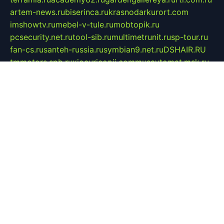
artem-news.ru
biserinca.ru
krasnodarkurort.com
imshowtv.ru
mebel-v-tule.ru
mobtopik.ru
pcsecurity.net.ru
tool-sib.ru
multimetrunit.ru
sp-tour.ru
fan-cs.ru
santeh-russia.ru
symbian9.net.ru
DSHAIR.RU
tmmotors.spb.ru
xjocuricopii.com
musavtomat.msk.ru
obustrojdom.ru
sovetcik.ru
ybaranovskaya.ru
ppknews.ru
cult-alshei.ru
JAPANRUSSIA.RU
proekciyamebel.ru
imper-finans.ru
rim.org.ru
glamourai.ru
brassminus.ru
zabor-pro.ru
ftn.pp.ru
dorogoe58.ru
laimengpacker.ru
kuzova-zapchasti.ru
sageerp.ru
taxodrom.ru
dsrazvitie.ru
hardcity.net.ru
ratinghomegames.ru
topservice25.ru
gubernyan.ru
gtglasslined.ru
ii4.ru
tssport.spb.ru
andorra24.com
blackwallstreet.ru
oboimos.ru
optim-doors.com.ru
ikuch.ru
nycr.org.ru
npa21.ru
vremya-ch.spb.ru
desert000.ru
ivtorgi.ru
ifiori.ru
catalog-statei.ru
dcv.org.ru
spetsmaster174.ru
ipkameryhiseeu.ru