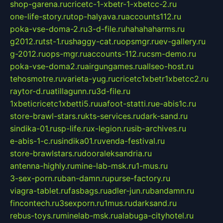
shop-garena.ru
cricetc-1-xbetr-1-xbetcc-2.ru
one-life-story.ru
top-halyava.ru
accounts112.ru
poka-vse-doma-2.ru
3-d-file.ru
hahahaharms.ru
g2012.ru
tst-1.ru
shaggy-cat.ru
opsmgr.ru
ev-gallery.ru
g-2012.ru
ops-mgr.ru
accounts-112.ru
csm-demo.ru
poka-vse-doma2.ru
airgungames.ru
allseo-host.ru
tehosmotre.ru
varieta-yug.ru
cricetc1xbetr1xbetcc2.ru
raytor-d.ru
atillagunn.ru
3d-file.ru
1xbeticricetc1xbetti5.ru
uafoot-statti.ru
e-abis1c.ru
store-brawl-stars.ru
kts-services.ru
dark-sand.ru
sindika-01.ru
sp-life.ru
x-legion.ru
sib-archives.ru
e-abis-1-c.ru
sindika01.ru
venda-festival.ru
store-brawlstars.ru
dooraleksandria.ru
antenna-highly.ru
mine-lab-msk.ru
1-mus.ru
3-sex-porn.ru
ban-damn.ru
purse-factory.ru
viagra-tablet.ru
fasbags.ru
adler-jun.ru
bandamn.ru
fincontech.ru
3sexporn.ru
1mus.ru
darksand.ru
rebus-toys.ru
minelab-msk.ru
alabuga-cityhotel.ru