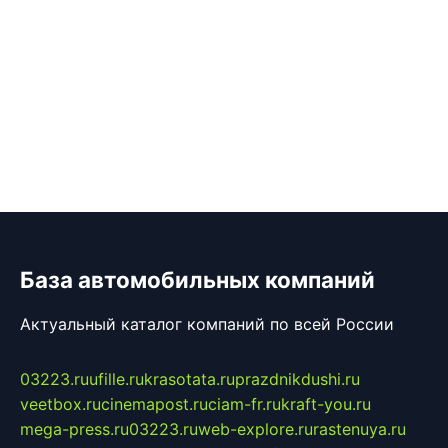
База автомобильных компаний
Актуальный каталог компаний по всей России
03223.ru
ufille.ru
krasotata.ru
prazdnikdushi.ru
veetbox.ru
cinemapost.ru
ciam-fr.ru
kraft-you.ru
mega-press.ru
03223.ru
web-explore.ru
rastenuya.ru