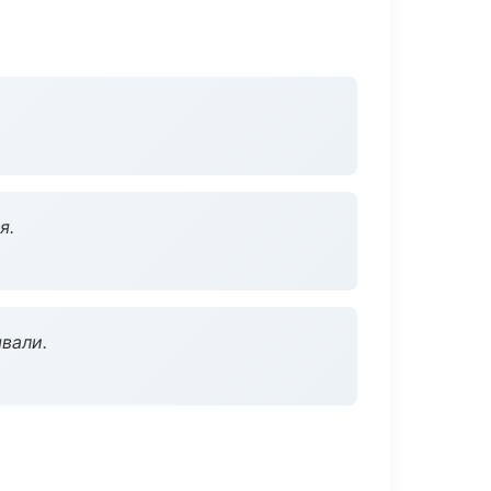
я.
вали.