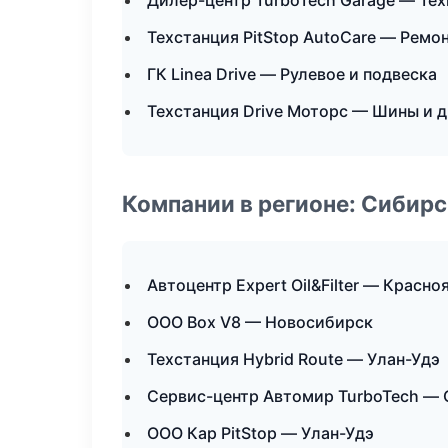
Дилер-центр TurboTech Garage — Те
Техстанция PitStop AutoCare — Ремо
ГК Linea Drive — Рулевое и подвеска
Техстанция Drive Моторс — Шины и 
Компании в регионе: Сибир
Автоцентр Expert Oil&Filter — Красно
ООО Box V8 — Новосибирск
Техстанция Hybrid Route — Улан-Удэ
Сервис-центр Автомир TurboTech —
ООО Кар PitStop — Улан-Удэ