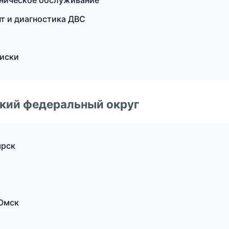
хническое обслуживание
нт и диагностика ДВС
диски
ский федеральный округ
ярск
 Омск