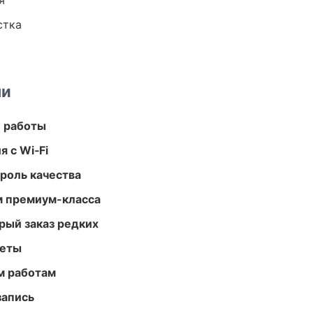
я
стка
ми
е работы
 с Wi‑Fi
роль качества
м премиум-класса
рый заказ редких
меты
м работам
запись