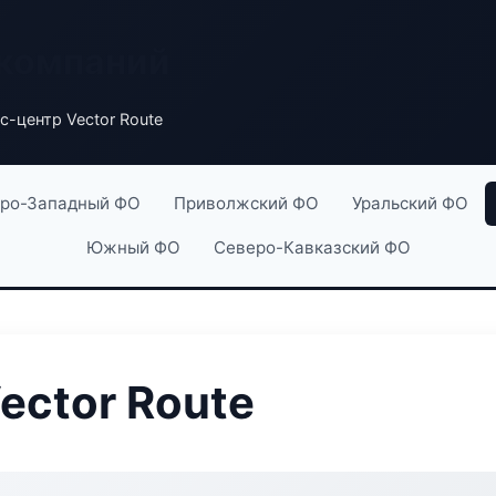
 компаний
с-центр Vector Route
ро-Западный ФО
Приволжский ФО
Уральский ФО
Южный ФО
Северо-Кавказский ФО
ector Route