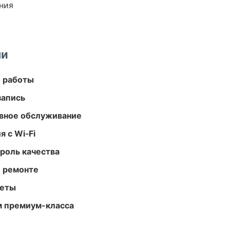
ния
ми
е работы
запись
вное обслуживание
 с Wi‑Fi
роль качества
и ремонте
меты
м премиум-класса