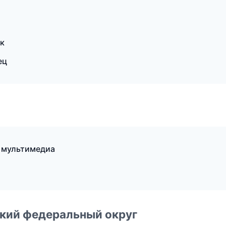
ик
ец
и мультимедиа
ский федеральный округ