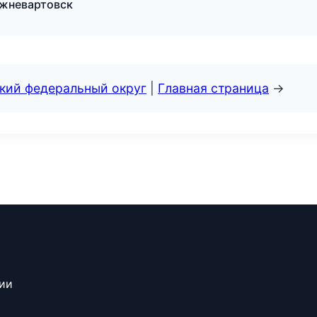
ижневартовск
ский федеральный округ
|
Главная страница
→
сии