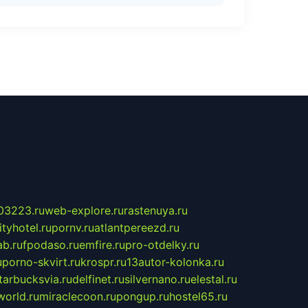
03223.ru
web-explore.ru
rastenuya.ru
tyhotel.ru
pornv.ru
atlantpereezd.ru
b.ru
fpodaso.ru
emfire.ru
pro-otdelky.ru
u
porno-skvirt.ru
krospr.ru
13autor-kolonka.ru
tarbucksvia.ru
delfinet.ru
silvernano.ru
elestal.ru
world.ru
miraclecoon.ru
pongup.ru
hostel65.ru