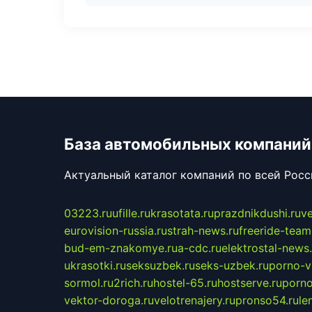
База автомобильных компаний
Актуальный каталог компаний по всей Рос
03223.ru
ufille.ru
krasotata.ru
prazdnikdushi.ru
v
eurovision-russia.ru
strah-news.ru
freeride-team
bud-em-znakomye.ru
a-cdc.ru
elektrostal-news.
ukrasotki.ru
seksuzbek.ru
seks-uzbek.ru
porno-v
sormol.ru
2rich.ru
hostel-65.ru
hostserve.ru
porno
vektor-doroga.ru
velotrenajery.ru
pronso54.ru
le