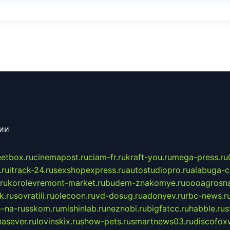
сии
eetbox.ru
cinemapost.ru
ciam-fr.ru
kraft-you.ru
mega-press.ru
.ru
itrack-24.ru
sexshopexpress.ru
autostudiopro.ru
alabuga-ci
ru
korolevremont-market.ru
budem-znakomye.ru
oooagrosna
k.ru
sovratili.ru
olecoon.ru
vd-dosug.ru
adonyev.ru
rbc-news.r
-na-russkom.ru
mishinlab.ru
neznobi.ru
bigfatcc.ru
habble.ru
s
nasever.ru
lovinskix.ru
show-pets.ru
smartnews03.ru
discofox