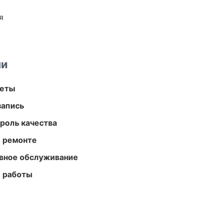
я
ми
меты
запись
роль качества
и ремонте
вное обслуживание
е работы