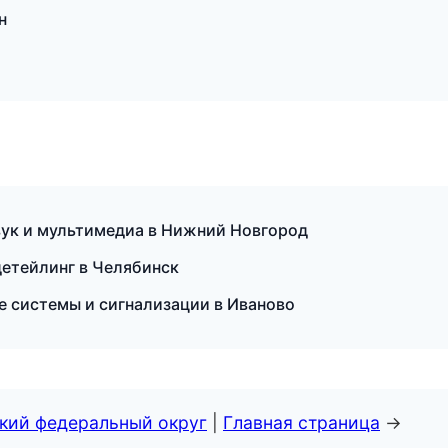
н
вук и мультимедиа в Нижний Новгород
детейлинг в Челябинск
е системы и сигнализации в Иваново
ский федеральный округ
|
Главная страница
→