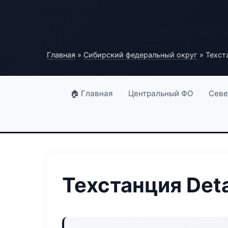
База автомобильных
Главная
»
Сибирский федеральный округ
» Техста
🏠 Главная
Центральный ФО
Севе
Техстанция Deta