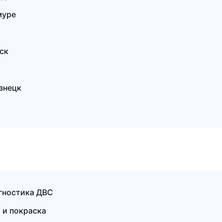
муре
ск
знецк
агностика ДВС
 и покраска