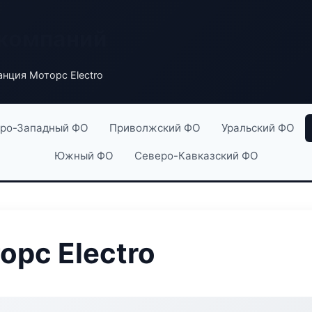
 компаний
анция Моторс Electro
ро-Западный ФО
Приволжский ФО
Уральский ФО
Южный ФО
Северо-Кавказский ФО
орс Electro