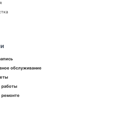
я
стка
ми
запись
вное обслуживание
меты
е работы
и ремонте