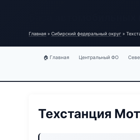
База автомобильных
Главная
»
Сибирский федеральный округ
» Техст
🏠 Главная
Центральный ФО
Севе
Техстанция Мот