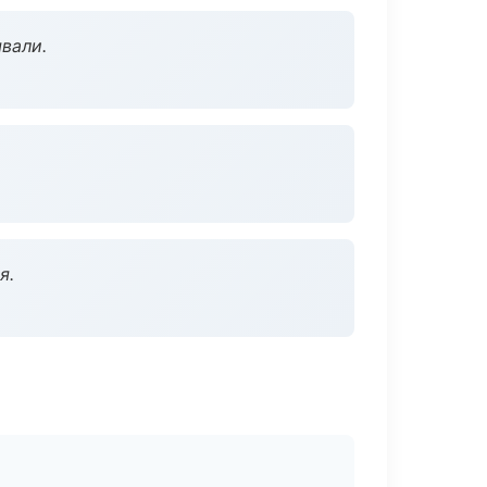
вали.
я.