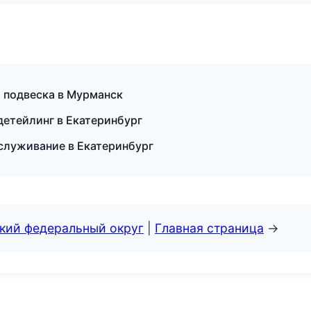
и подвеска в Мурманск
детейлинг в Екатеринбург
служивание в Екатеринбург
ский федеральный округ
|
Главная страница
→