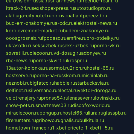
eurovision-russia.ru
strah-news.ru
freeride-team.ru
itrack-24.ru
sexshopexpress.ru
autostudiopro.ru
alabuga-cityhotel.ru
pornv.ru
atlantpereezd.ru
bud-em-znakomye.ru
a-cdc.ru
elektrostal-news.ru
korolevremont-market.ru
budem-znakomye.ru
oooagrosnab.ru
fpodaso.ru
emfire.ru
pro-otdelky.ru
ukrasotki.ru
seksuzbek.ru
seks-uzbek.ru
porno-vk.ru
sovratili.ru
olecoon.ru
vd-dosug.ru
adonyev.ru
rbc-news.ru
porno-skvirt.ru
krospr.ru
13autor-kolonka.ru
sormol.ru
2rich.ru
hostel-65.ru
hostserve.ru
porno-na-russkom.ru
mishinlab.ru
neznobi.ru
bigfatcc.ru
habble.ru
starbucksvia.ru
delfinet.ru
silvernano.ru
elestal.ru
vektor-doroga.ru
velotrenajery.ru
pronso54.ru
lenasever.ru
lovinskix.ru
show-pets.ru
smartnews03.ru
discofoxworld.ru
miraclecoon.ru
pongup.ru
hostel65.ru
liura.ru
glasspb.ru
firehunters.ru
gribowo.ru
gnalis.ru
bulkitula.ru
hometown-france.ru
1-xbeticricetc-1-xbetti-5.ru