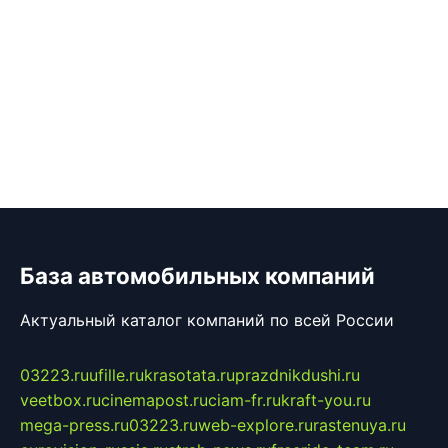
База автомобильных компаний
Актуальный каталог компаний по всей России
03223.ru
ufille.ru
krasotata.ru
prazdnikdushi.ru
veetbox.ru
cinemapost.ru
ciam-fr.ru
kraft-you.ru
mega-press.ru
03223.ru
web-explore.ru
rastenuya.ru