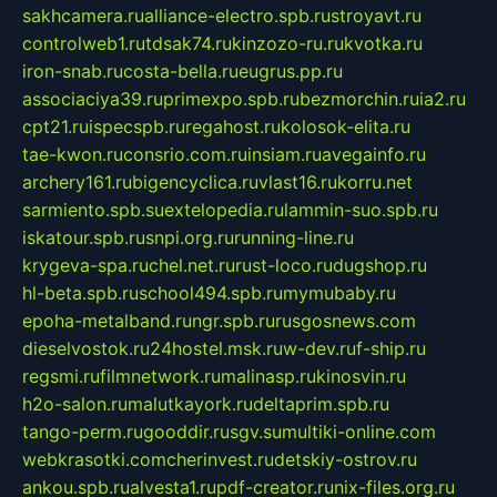
sakhcamera.ru
alliance-electro.spb.ru
stroyavt.ru
controlweb1.ru
tdsak74.ru
kinzozo-ru.ru
kvotka.ru
iron-snab.ru
costa-bella.ru
eugrus.pp.ru
associaciya39.ru
primexpo.spb.ru
bezmorchin.ru
ia2.ru
cpt21.ru
ispecspb.ru
regahost.ru
kolosok-elita.ru
tae-kwon.ru
consrio.com.ru
insiam.ru
avegainfo.ru
archery161.ru
bigencyclica.ru
vlast16.ru
korru.net
sarmiento.spb.su
extelopedia.ru
lammin-suo.spb.ru
iskatour.spb.ru
snpi.org.ru
running-line.ru
krygeva-spa.ru
chel.net.ru
rust-loco.ru
dugshop.ru
hl-beta.spb.ru
school494.spb.ru
mymubaby.ru
epoha-metalband.ru
ngr.spb.ru
rusgosnews.com
dieselvostok.ru
24hostel.msk.ru
w-dev.ru
f-ship.ru
regsmi.ru
filmnetwork.ru
malinasp.ru
kinosvin.ru
h2o-salon.ru
malutkayork.ru
deltaprim.spb.ru
tango-perm.ru
gooddir.ru
sgv.su
multiki-online.com
webkrasotki.com
cherinvest.ru
detskiy-ostrov.ru
ankou.spb.ru
alvesta1.ru
pdf-creator.ru
nix-files.org.ru