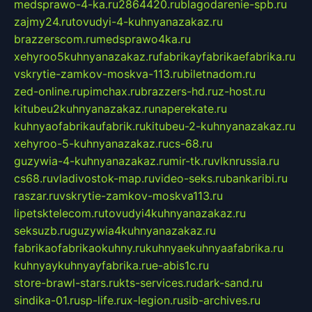
medsprawo-4-ka.ru
2864420.ru
blagodarenie-spb.ru
zajmy24.ru
tovudyi-4-kuhnyanazakaz.ru
brazzerscom.ru
medsprawo4ka.ru
xehyroo5kuhnyanazakaz.ru
fabrikayfabrikaefabrika.ru
vskrytie-zamkov-moskva-113.ru
biletnadom.ru
zed-online.ru
pimchax.ru
brazzers-hd.ru
z-host.ru
kitubeu2kuhnyanazakaz.ru
naperekate.ru
kuhnyaofabrikaufabrik.ru
kitubeu-2-kuhnyanazakaz.ru
xehyroo-5-kuhnyanazakaz.ru
cs-68.ru
guzywia-4-kuhnyanazakaz.ru
mir-tk.ru
vlknrussia.ru
cs68.ru
vladivostok-map.ru
video-seks.ru
bankaribi.ru
raszar.ru
vskrytie-zamkov-moskva113.ru
lipetsktelecom.ru
tovudyi4kuhnyanazakaz.ru
seksuzb.ru
guzywia4kuhnyanazakaz.ru
fabrikaofabrikaokuhny.ru
kuhnyaekuhnyaafabrika.ru
kuhnyaykuhnyayfabrika.ru
e-abis1c.ru
store-brawl-stars.ru
kts-services.ru
dark-sand.ru
sindika-01.ru
sp-life.ru
x-legion.ru
sib-archives.ru