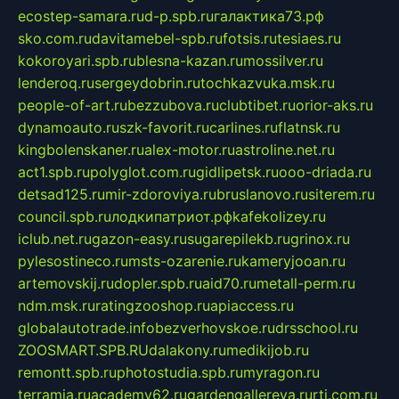
ecostep-samara.ru
d-p.spb.ru
галактика73.рф
sko.com.ru
davitamebel-spb.ru
fotsis.ru
tesiaes.ru
kokoroyari.spb.ru
blesna-kazan.ru
mossilver.ru
lenderoq.ru
sergeydobrin.ru
tochkazvuka.msk.ru
people-of-art.ru
bezzubova.ru
clubtibet.ru
orior-aks.ru
dynamoauto.ru
szk-favorit.ru
carlines.ru
flatnsk.ru
kingbolenskaner.ru
alex-motor.ru
astroline.net.ru
act1.spb.ru
polyglot.com.ru
gidlipetsk.ru
ooo-driada.ru
detsad125.ru
mir-zdoroviya.ru
bruslanovo.ru
siterem.ru
council.spb.ru
лодкипатриот.рф
kafekolizey.ru
iclub.net.ru
gazon-easy.ru
sugarepilekb.ru
grinox.ru
pylesostineco.ru
msts-ozarenie.ru
kameryjooan.ru
artemovskij.ru
dopler.spb.ru
aid70.ru
metall-perm.ru
ndm.msk.ru
ratingzooshop.ru
apiaccess.ru
globalautotrade.info
bezverhovskoe.ru
drsschool.ru
ZOOSMART.SPB.RU
dalakony.ru
medikijob.ru
remontt.spb.ru
photostudia.spb.ru
myragon.ru
terramia.ru
academy62.ru
gardengallereya.ru
rti.com.ru