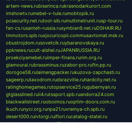
artem-news.ru
biserinca.ru
krasnodarkurort.com
imshowtv.ru
mebel-v-tule.ru
mobtopik.ru
pcsecurity.net.ru
tool-sib.ru
multimetrunit.ru
sp-tour.ru
fan-cs.ru
santeh-russia.ru
symbian9.net.ru
DSHAIR.RU
tmmotors.spb.ru
xjocuricopii.com
musavtomat.msk.ru
obustrojdom.ru
sovetcik.ru
ybaranovskaya.ru
ppknews.ru
cult-alshei.ru
JAPANRUSSIA.RU
proekciyamebel.ru
imper-finans.ru
rim.org.ru
glamourai.ru
brassminus.ru
zabor-pro.ru
ftn.pp.ru
dorogoe58.ru
laimengpacker.ru
kuzova-zapchasti.ru
sageerp.ru
taxodrom.ru
dsrazvitie.ru
hardcity.net.ru
ratinghomegames.ru
topservice25.ru
gubernyan.ru
gtglasslined.ru
ii4.ru
tssport.spb.ru
andorra24.com
blackwallstreet.ru
oboimos.ru
optim-doors.com.ru
ikuch.ru
nycr.org.ru
npa21.ru
vremya-ch.spb.ru
desert000.ru
ivtorgi.ru
ifiori.ru
catalog-statei.ru
dcv.org.ru
spetsmaster174.ru
ipkameryhiseeu.ru
dum26.ru
ruspol.spb.ru
fr-opendp.ru
kam-solnyshko.ru