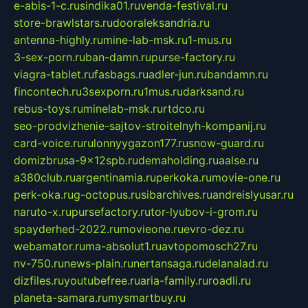
e-abis-1-c.ru
sindika01.ru
venda-festival.ru
store-brawlstars.ru
dooraleksandria.ru
antenna-highly.ru
mine-lab-msk.ru
1-mus.ru
3-sex-porn.ru
ban-damn.ru
purse-factory.ru
viagra-tablet.ru
fasbags.ru
adler-jun.ru
bandamn.ru
fincontech.ru
3sexporn.ru
1mus.ru
darksand.ru
rebus-toys.ru
minelab-msk.ru
rtdco.ru
seo-prodvizhenie-sajtov-stroitelnyh-kompanij.ru
card-voice.ru
rulonnyygazon177.ru
snow-guard.ru
domizbrusa-9x12spb.ru
demaholding.ru
aalse.ru
a380club.ru
argentinamia.ru
perkoka.ru
movie-one.ru
perk-oka.ru
g-octopus.ru
sibarchives.ru
andreislyusar.ru
naruto-x.ru
pursefactory.ru
tor-lyubov-i-grom.ru
spayderhed-2022.ru
movieone.ru
evro-dez.ru
webamator.ru
ma-absolut1.ru
avtopomosch27.ru
nv-750.ru
news-plain.ru
nertansaga.ru
delanalad.ru
dizfiles.ru
youtubefree.ru
aria-family.ru
roadli.ru
planeta-samara.ru
mysmartbuy.ru