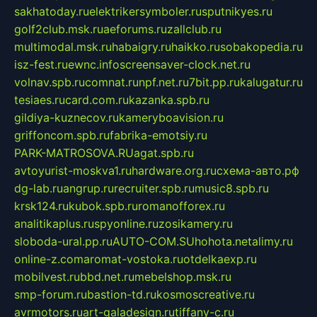
sakhatoday.ru
elektrikersymboler.ru
sputnikyes.ru
golf2club.msk.ru
aeforums.ru
zallclub.ru
multimodal.msk.ru
habaigry.ru
haikko.ru
sobakopedia.ru
isz-fest.ru
ewnc.info
screensaver-clock.net.ru
volnav.spb.ru
comnat.ru
npf.net.ru
7bit.pp.ru
kalugatur.ru
tesiaes.ru
card.com.ru
kazanka.spb.ru
gildiya-kuznecov.ru
kameryboavision.ru
griffoncom.spb.ru
fabrika-emotsiy.ru
PARK-MATROSOVA.RU
agat.spb.ru
avtoyurist-moskva1.ru
hardware.org.ru
схема-авто.рф
dg-lab.ru
angrup.ru
recruiter.spb.ru
music8.spb.ru
krsk124.ru
kubok.spb.ru
romanofforex.ru
analitikaplus.ru
spyonline.ru
zosikamery.ru
sloboda-ural.pp.ru
AUTO-COM.SU
hohota.net
alimy.ru
online-z.com
aromat-vostoka.ru
otdelkaexp.ru
mobilvest.ru
bbd.net.ru
mebelshop.msk.ru
smp-forum.ru
bastion-td.ru
kosmoscreative.ru
avrmotors.ru
art-galadesign.ru
tiffany-c.ru