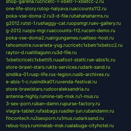
shop-garena.ru
cricetc-1-xbetr-1-xbetcc-2.ru
one-life-story.ru
top-halyava.ru
accounts112.ru
poka-vse-doma-2.ru
3-d-file.ru
hahahaharms.ru
g2012.ru
tst-1.ru
shaggy-cat.ru
opsmgr.ru
ev-gallery.ru
g-2012.ru
ops-mgr.ru
accounts-112.ru
csm-demo.ru
poka-vse-doma2.ru
airgungames.ru
allseo-host.ru
tehosmotre.ru
varieta-yug.ru
cricetc1xbetr1xbetcc2.ru
raytor-d.ru
atillagunn.ru
3d-file.ru
1xbeticricetc1xbetti5.ru
uafoot-statti.ru
e-abis1c.ru
store-brawl-stars.ru
kts-services.ru
dark-sand.ru
sindika-01.ru
sp-life.ru
x-legion.ru
sib-archives.ru
e-abis-1-c.ru
sindika01.ru
venda-festival.ru
store-brawlstars.ru
dooraleksandria.ru
antenna-highly.ru
mine-lab-msk.ru
1-mus.ru
3-sex-porn.ru
ban-damn.ru
purse-factory.ru
viagra-tablet.ru
fasbags.ru
adler-jun.ru
bandamn.ru
fincontech.ru
3sexporn.ru
1mus.ru
darksand.ru
rebus-toys.ru
minelab-msk.ru
alabuga-cityhotel.ru