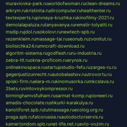
muraviovka-park.ru
worldofwoman.ru
clean-dreams.ru
arkrym.ru
kristinita.ru
dircomputer.ru
healthenter.ru
textexperts.ru
pivnaya-kruzhka.ru
kinofilmy-2021.ru
demolalapaluza.ru
tanyavanya.ru
remstir-tolyatti.ru
msdip.ru
jdol.ru
sokolovr.ru
newtech-spb.ru
rezemkleim.ru
massage-tai.ru
seonub.ru
zvonitut.ru
biolisichka24.ru
mncraft-download.ru
algoritm-sistema.ru
godflesh.ru
ru-industria.ru
zebra-tlt.ru
okna-proficom.ru
erynok.ru
onlinekinospace.ru
startupstudio-fefu.ru
zarges-ru.ru
gegenjustizunrecht.ru
autobalashov.ru
utrovortu.ru
spiski-firm.ru
elara-m.ru
kinomusorka.ru
mkcslava.ru
2bets.ru
vintovoykompressor.ru
birminghamvsfulham.ru
sarmat-komp.ru
pioneeri.ru
amadis-chocolate.ru
shkurki-karakulya.ru
kanotiforet.spb.ru
tutmassage.ru
ecolog.org.ru
praga.spb.ru
falcorussia.ru
autodoctorservis.ru
kamertondom.spb.ru
net-life.net.ru
avto-vozim.ru