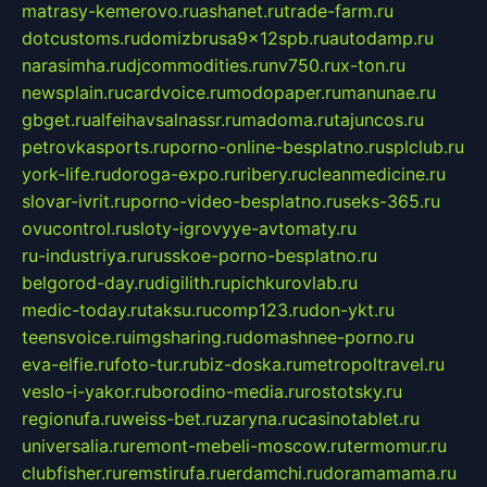
matrasy-kemerovo.ru
ashanet.ru
trade-farm.ru
dotcustoms.ru
domizbrusa9x12spb.ru
autodamp.ru
narasimha.ru
djcommodities.ru
nv750.ru
x-ton.ru
newsplain.ru
cardvoice.ru
modopaper.ru
manunae.ru
gbget.ru
alfeihavsalnassr.ru
madoma.ru
tajuncos.ru
petrovkasports.ru
porno-online-besplatno.ru
splclub.ru
york-life.ru
doroga-expo.ru
ribery.ru
cleanmedicine.ru
slovar-ivrit.ru
porno-video-besplatno.ru
seks-365.ru
ovucontrol.ru
sloty-igrovyye-avtomaty.ru
ru-industriya.ru
russkoe-porno-besplatno.ru
belgorod-day.ru
digilith.ru
pichkurovlab.ru
medic-today.ru
taksu.ru
comp123.ru
don-ykt.ru
teensvoice.ru
imgsharing.ru
domashnee-porno.ru
eva-elfie.ru
foto-tur.ru
biz-doska.ru
metropoltravel.ru
veslo-i-yakor.ru
borodino-media.ru
rostotsky.ru
regionufa.ru
weiss-bet.ru
zaryna.ru
casinotablet.ru
universalia.ru
remont-mebeli-moscow.ru
termomur.ru
clubfisher.ru
remstirufa.ru
erdamchi.ru
doramamama.ru