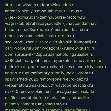
store-brawlstars.ru
dooraleksandria.ru
antenna-highly.ru
mine-lab-msk.ru
1-mus.ru
3-sex-porn.ru
ban-damn.ru
purse-factory.ru
viagra-tablet.ru
fasbags.ru
adler-jun.ru
bandamn.ru
fincontech.ru
3sexporn.ru
1mus.ru
darksand.ru
rebus-toys.ru
minelab-msk.ru
rtdco.ru
seo-prodvizhenie-sajtov-stroitelnyh-kompanij.ru
card-voice.ru
rulonnyygazon177.ru
snow-guard.ru
domizbrusa-9x12spb.ru
demaholding.ru
aalse.ru
a380club.ru
argentinamia.ru
perkoka.ru
movie-one.ru
perk-oka.ru
g-octopus.ru
sibarchives.ru
andreislyusar.ru
naruto-x.ru
pursefactory.ru
tor-lyubov-i-grom.ru
spayderhed-2022.ru
movieone.ru
evro-dez.ru
webamator.ru
ma-absolut1.ru
avtopomosch27.ru
nv-750.ru
news-plain.ru
nertansaga.ru
delanalad.ru
dizfiles.ru
youtubefree.ru
aria-family.ru
roadli.ru
planeta-samara.ru
mysmartbuy.ru
matrasy-kemerovo.ru
ashanet.ru
trade-farm.ru