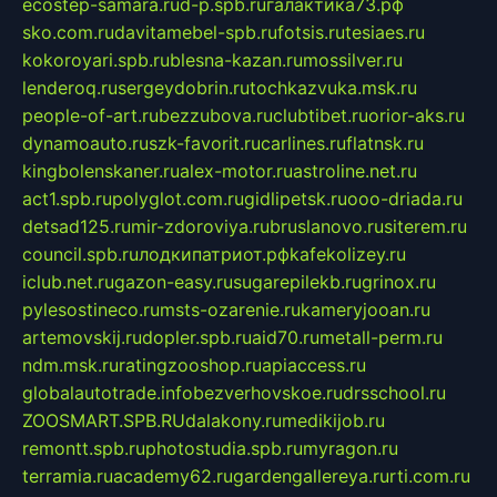
ecostep-samara.ru
d-p.spb.ru
галактика73.рф
sko.com.ru
davitamebel-spb.ru
fotsis.ru
tesiaes.ru
kokoroyari.spb.ru
blesna-kazan.ru
mossilver.ru
lenderoq.ru
sergeydobrin.ru
tochkazvuka.msk.ru
people-of-art.ru
bezzubova.ru
clubtibet.ru
orior-aks.ru
dynamoauto.ru
szk-favorit.ru
carlines.ru
flatnsk.ru
kingbolenskaner.ru
alex-motor.ru
astroline.net.ru
act1.spb.ru
polyglot.com.ru
gidlipetsk.ru
ooo-driada.ru
detsad125.ru
mir-zdoroviya.ru
bruslanovo.ru
siterem.ru
council.spb.ru
лодкипатриот.рф
kafekolizey.ru
iclub.net.ru
gazon-easy.ru
sugarepilekb.ru
grinox.ru
pylesostineco.ru
msts-ozarenie.ru
kameryjooan.ru
artemovskij.ru
dopler.spb.ru
aid70.ru
metall-perm.ru
ndm.msk.ru
ratingzooshop.ru
apiaccess.ru
globalautotrade.info
bezverhovskoe.ru
drsschool.ru
ZOOSMART.SPB.RU
dalakony.ru
medikijob.ru
remontt.spb.ru
photostudia.spb.ru
myragon.ru
terramia.ru
academy62.ru
gardengallereya.ru
rti.com.ru