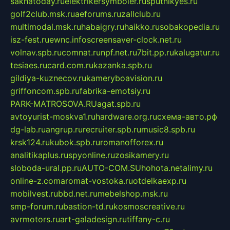
sakhatoday.ru
elektrikersymboler.ru
sputnikyes.ru
golf2club.msk.ru
aeforums.ru
zallclub.ru
multimodal.msk.ru
habaigry.ru
haikko.ru
sobakopedia.ru
isz-fest.ru
ewnc.info
screensaver-clock.net.ru
volnav.spb.ru
comnat.ru
npf.net.ru
7bit.pp.ru
kalugatur.ru
tesiaes.ru
card.com.ru
kazanka.spb.ru
gildiya-kuznecov.ru
kameryboavision.ru
griffoncom.spb.ru
fabrika-emotsiy.ru
PARK-MATROSOVA.RU
agat.spb.ru
avtoyurist-moskva1.ru
hardware.org.ru
схема-авто.рф
dg-lab.ru
angrup.ru
recruiter.spb.ru
music8.spb.ru
krsk124.ru
kubok.spb.ru
romanofforex.ru
analitikaplus.ru
spyonline.ru
zosikamery.ru
sloboda-ural.pp.ru
AUTO-COM.SU
hohota.net
alimy.ru
online-z.com
aromat-vostoka.ru
otdelkaexp.ru
mobilvest.ru
bbd.net.ru
mebelshop.msk.ru
smp-forum.ru
bastion-td.ru
kosmoscreative.ru
avrmotors.ru
art-galadesign.ru
tiffany-c.ru