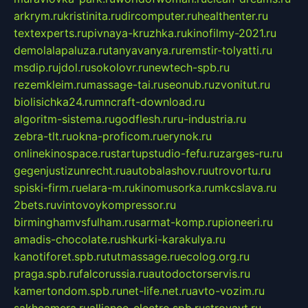
arkrym.ru
kristinita.ru
dircomputer.ru
healthenter.ru
textexperts.ru
pivnaya-kruzhka.ru
kinofilmy-2021.ru
demolalapaluza.ru
tanyavanya.ru
remstir-tolyatti.ru
msdip.ru
jdol.ru
sokolovr.ru
newtech-spb.ru
rezemkleim.ru
massage-tai.ru
seonub.ru
zvonitut.ru
biolisichka24.ru
mncraft-download.ru
algoritm-sistema.ru
godflesh.ru
ru-industria.ru
zebra-tlt.ru
okna-proficom.ru
erynok.ru
onlinekinospace.ru
startupstudio-fefu.ru
zarges-ru.ru
gegenjustizunrecht.ru
autobalashov.ru
utrovortu.ru
spiski-firm.ru
elara-m.ru
kinomusorka.ru
mkcslava.ru
2bets.ru
vintovoykompressor.ru
birminghamvsfulham.ru
sarmat-komp.ru
pioneeri.ru
amadis-chocolate.ru
shkurki-karakulya.ru
kanotiforet.spb.ru
tutmassage.ru
ecolog.org.ru
praga.spb.ru
falcorussia.ru
autodoctorservis.ru
kamertondom.spb.ru
net-life.net.ru
avto-vozim.ru
sakhcamera.ru
alliance-electro.spb.ru
stroyavt.ru