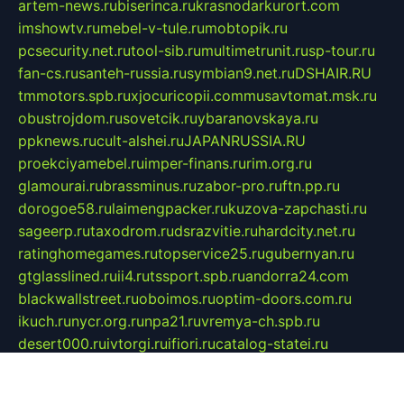
artem-news.ru
biserinca.ru
krasnodarkurort.com
imshowtv.ru
mebel-v-tule.ru
mobtopik.ru
pcsecurity.net.ru
tool-sib.ru
multimetrunit.ru
sp-tour.ru
fan-cs.ru
santeh-russia.ru
symbian9.net.ru
DSHAIR.RU
tmmotors.spb.ru
xjocuricopii.com
musavtomat.msk.ru
obustrojdom.ru
sovetcik.ru
ybaranovskaya.ru
ppknews.ru
cult-alshei.ru
JAPANRUSSIA.RU
proekciyamebel.ru
imper-finans.ru
rim.org.ru
glamourai.ru
brassminus.ru
zabor-pro.ru
ftn.pp.ru
dorogoe58.ru
laimengpacker.ru
kuzova-zapchasti.ru
sageerp.ru
taxodrom.ru
dsrazvitie.ru
hardcity.net.ru
ratinghomegames.ru
topservice25.ru
gubernyan.ru
gtglasslined.ru
ii4.ru
tssport.spb.ru
andorra24.com
blackwallstreet.ru
oboimos.ru
optim-doors.com.ru
ikuch.ru
nycr.org.ru
npa21.ru
vremya-ch.spb.ru
desert000.ru
ivtorgi.ru
ifiori.ru
catalog-statei.ru
dcv.org.ru
spetsmaster174.ru
ipkameryhiseeu.ru
dum26.ru
ruspol.spb.ru
fr-opendp.ru
kam-solnyshko.ru