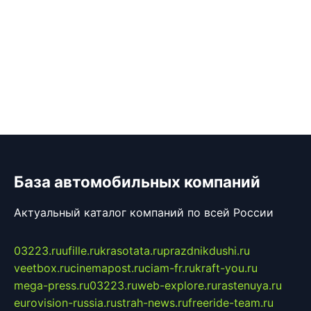
База автомобильных компаний
Актуальный каталог компаний по всей России
03223.ru
ufille.ru
krasotata.ru
prazdnikdushi.ru
veetbox.ru
cinemapost.ru
ciam-fr.ru
kraft-you.ru
mega-press.ru
03223.ru
web-explore.ru
rastenuya.ru
eurovision-russia.ru
strah-news.ru
freeride-team.ru