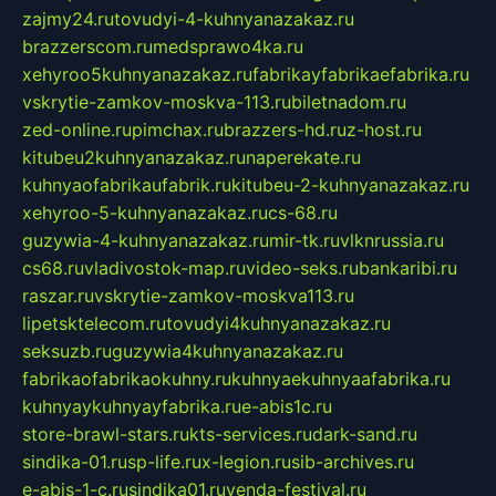
zajmy24.ru
tovudyi-4-kuhnyanazakaz.ru
brazzerscom.ru
medsprawo4ka.ru
xehyroo5kuhnyanazakaz.ru
fabrikayfabrikaefabrika.ru
vskrytie-zamkov-moskva-113.ru
biletnadom.ru
zed-online.ru
pimchax.ru
brazzers-hd.ru
z-host.ru
kitubeu2kuhnyanazakaz.ru
naperekate.ru
kuhnyaofabrikaufabrik.ru
kitubeu-2-kuhnyanazakaz.ru
xehyroo-5-kuhnyanazakaz.ru
cs-68.ru
guzywia-4-kuhnyanazakaz.ru
mir-tk.ru
vlknrussia.ru
cs68.ru
vladivostok-map.ru
video-seks.ru
bankaribi.ru
raszar.ru
vskrytie-zamkov-moskva113.ru
lipetsktelecom.ru
tovudyi4kuhnyanazakaz.ru
seksuzb.ru
guzywia4kuhnyanazakaz.ru
fabrikaofabrikaokuhny.ru
kuhnyaekuhnyaafabrika.ru
kuhnyaykuhnyayfabrika.ru
e-abis1c.ru
store-brawl-stars.ru
kts-services.ru
dark-sand.ru
sindika-01.ru
sp-life.ru
x-legion.ru
sib-archives.ru
e-abis-1-c.ru
sindika01.ru
venda-festival.ru