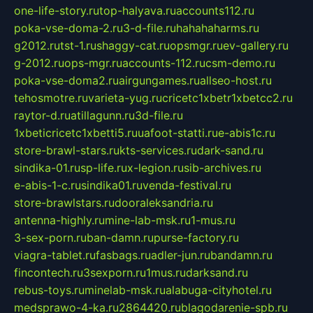
one-life-story.ru
top-halyava.ru
accounts112.ru
poka-vse-doma-2.ru
3-d-file.ru
hahahaharms.ru
g2012.ru
tst-1.ru
shaggy-cat.ru
opsmgr.ru
ev-gallery.ru
g-2012.ru
ops-mgr.ru
accounts-112.ru
csm-demo.ru
poka-vse-doma2.ru
airgungames.ru
allseo-host.ru
tehosmotre.ru
varieta-yug.ru
cricetc1xbetr1xbetcc2.ru
raytor-d.ru
atillagunn.ru
3d-file.ru
1xbeticricetc1xbetti5.ru
uafoot-statti.ru
e-abis1c.ru
store-brawl-stars.ru
kts-services.ru
dark-sand.ru
sindika-01.ru
sp-life.ru
x-legion.ru
sib-archives.ru
e-abis-1-c.ru
sindika01.ru
venda-festival.ru
store-brawlstars.ru
dooraleksandria.ru
antenna-highly.ru
mine-lab-msk.ru
1-mus.ru
3-sex-porn.ru
ban-damn.ru
purse-factory.ru
viagra-tablet.ru
fasbags.ru
adler-jun.ru
bandamn.ru
fincontech.ru
3sexporn.ru
1mus.ru
darksand.ru
rebus-toys.ru
minelab-msk.ru
alabuga-cityhotel.ru
medsprawo-4-ka.ru
2864420.ru
blagodarenie-spb.ru