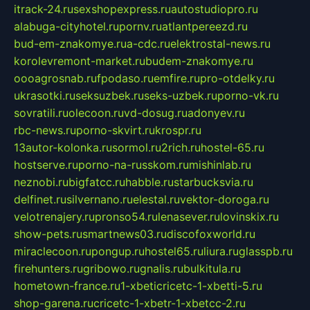
itrack-24.ru
sexshopexpress.ru
autostudiopro.ru
alabuga-cityhotel.ru
pornv.ru
atlantpereezd.ru
bud-em-znakomye.ru
a-cdc.ru
elektrostal-news.ru
korolevremont-market.ru
budem-znakomye.ru
oooagrosnab.ru
fpodaso.ru
emfire.ru
pro-otdelky.ru
ukrasotki.ru
seksuzbek.ru
seks-uzbek.ru
porno-vk.ru
sovratili.ru
olecoon.ru
vd-dosug.ru
adonyev.ru
rbc-news.ru
porno-skvirt.ru
krospr.ru
13autor-kolonka.ru
sormol.ru
2rich.ru
hostel-65.ru
hostserve.ru
porno-na-russkom.ru
mishinlab.ru
neznobi.ru
bigfatcc.ru
habble.ru
starbucksvia.ru
delfinet.ru
silvernano.ru
elestal.ru
vektor-doroga.ru
velotrenajery.ru
pronso54.ru
lenasever.ru
lovinskix.ru
show-pets.ru
smartnews03.ru
discofoxworld.ru
miraclecoon.ru
pongup.ru
hostel65.ru
liura.ru
glasspb.ru
firehunters.ru
gribowo.ru
gnalis.ru
bulkitula.ru
hometown-france.ru
1-xbeticricetc-1-xbetti-5.ru
shop-garena.ru
cricetc-1-xbetr-1-xbetcc-2.ru