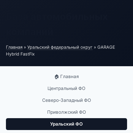
База автомобильных
компаний
Главная
»
Уральский федеральный округ
» GARAGE
Hybrid FastFix
🏠 Главная
Центральный ФО
Северо-Западный ФО
Приволжский ФО
Уральский ФО