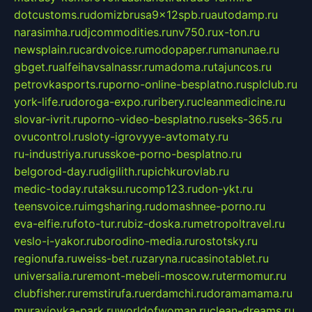
dotcustoms.ru
domizbrusa9x12spb.ru
autodamp.ru
narasimha.ru
djcommodities.ru
nv750.ru
x-ton.ru
newsplain.ru
cardvoice.ru
modopaper.ru
manunae.ru
gbget.ru
alfeihavsalnassr.ru
madoma.ru
tajuncos.ru
petrovkasports.ru
porno-online-besplatno.ru
splclub.ru
york-life.ru
doroga-expo.ru
ribery.ru
cleanmedicine.ru
slovar-ivrit.ru
porno-video-besplatno.ru
seks-365.ru
ovucontrol.ru
sloty-igrovyye-avtomaty.ru
ru-industriya.ru
russkoe-porno-besplatno.ru
belgorod-day.ru
digilith.ru
pichkurovlab.ru
medic-today.ru
taksu.ru
comp123.ru
don-ykt.ru
teensvoice.ru
imgsharing.ru
domashnee-porno.ru
eva-elfie.ru
foto-tur.ru
biz-doska.ru
metropoltravel.ru
veslo-i-yakor.ru
borodino-media.ru
rostotsky.ru
regionufa.ru
weiss-bet.ru
zaryna.ru
casinotablet.ru
universalia.ru
remont-mebeli-moscow.ru
termomur.ru
clubfisher.ru
remstirufa.ru
erdamchi.ru
doramamama.ru
muraviovka-park.ru
worldofwoman.ru
clean-dreams.ru