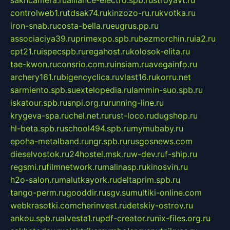
controlweb1.ru
tdsak74.ru
kinzozo-ru.ru
kvotka.ru
iron-snab.ru
costa-bella.ru
eugrus.pp.ru
associaciya39.ru
primexpo.spb.ru
bezmorchin.ru
ia2.ru
cpt21.ru
ispecspb.ru
regahost.ru
kolosok-elita.ru
tae-kwon.ru
consrio.com.ru
insiam.ru
avegainfo.ru
archery161.ru
bigencyclica.ru
vlast16.ru
korru.net
sarmiento.spb.su
extelopedia.ru
lammin-suo.spb.ru
iskatour.spb.ru
snpi.org.ru
running-line.ru
krygeva-spa.ru
chel.net.ru
rust-loco.ru
dugshop.ru
hl-beta.spb.ru
school494.spb.ru
mymubaby.ru
epoha-metalband.ru
ngr.spb.ru
rusgosnews.com
dieselvostok.ru
24hostel.msk.ru
w-dev.ru
f-ship.ru
regsmi.ru
filmnetwork.ru
malinasp.ru
kinosvin.ru
h2o-salon.ru
malutkayork.ru
deltaprim.spb.ru
tango-perm.ru
gooddir.ru
sgv.su
multiki-online.com
webkrasotki.com
cherinvest.ru
detskiy-ostrov.ru
ankou.spb.ru
alvesta1.ru
pdf-creator.ru
nix-files.org.ru