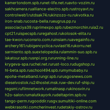
kamertondom.spb.ru
net-life.net.ru
avto-vozim.ru
sakhcamera.ru
alliance-electro.spb.ru
stroyavt.ru
controlweb1.ru
tdsak74.ru
kinzozo-ru.ru
kvotka.ru
iron-snab.ru
costa-bella.ru
eugrus.pp.ru
associaciya39.ru
primexpo.spb.ru
bezmorchin.ru
ia2.ru
cpt21.ru
ispecspb.ru
regahost.ru
kolosok-elita.ru
tae-kwon.ru
consrio.com.ru
insiam.ru
avegainfo.ru
archery161.ru
bigencyclica.ru
vlast16.ru
korru.net
sarmiento.spb.su
extelopedia.ru
lammin-suo.spb.ru
iskatour.spb.ru
snpi.org.ru
running-line.ru
krygeva-spa.ru
chel.net.ru
rust-loco.ru
dugshop.ru
hl-beta.spb.ru
school494.spb.ru
mymubaby.ru
epoha-metalband.ru
ngr.spb.ru
rusgosnews.com
dieselvostok.ru
24hostel.msk.ru
w-dev.ru
f-ship.ru
regsmi.ru
filmnetwork.ru
malinasp.ru
kinosvin.ru
h2o-salon.ru
malutkayork.ru
deltaprim.spb.ru
tango-perm.ru
gooddir.ru
sgv.su
multiki-online.com
webkrasotki.com
cherinvest.ru
detskiy-ostrov.ru