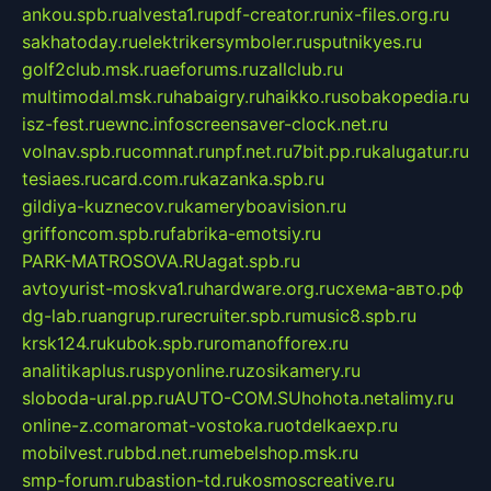
ankou.spb.ru
alvesta1.ru
pdf-creator.ru
nix-files.org.ru
sakhatoday.ru
elektrikersymboler.ru
sputnikyes.ru
golf2club.msk.ru
aeforums.ru
zallclub.ru
multimodal.msk.ru
habaigry.ru
haikko.ru
sobakopedia.ru
isz-fest.ru
ewnc.info
screensaver-clock.net.ru
volnav.spb.ru
comnat.ru
npf.net.ru
7bit.pp.ru
kalugatur.ru
tesiaes.ru
card.com.ru
kazanka.spb.ru
gildiya-kuznecov.ru
kameryboavision.ru
griffoncom.spb.ru
fabrika-emotsiy.ru
PARK-MATROSOVA.RU
agat.spb.ru
avtoyurist-moskva1.ru
hardware.org.ru
схема-авто.рф
dg-lab.ru
angrup.ru
recruiter.spb.ru
music8.spb.ru
krsk124.ru
kubok.spb.ru
romanofforex.ru
analitikaplus.ru
spyonline.ru
zosikamery.ru
sloboda-ural.pp.ru
AUTO-COM.SU
hohota.net
alimy.ru
online-z.com
aromat-vostoka.ru
otdelkaexp.ru
mobilvest.ru
bbd.net.ru
mebelshop.msk.ru
smp-forum.ru
bastion-td.ru
kosmoscreative.ru