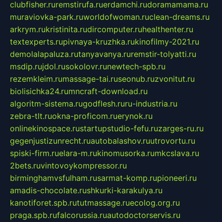
clubfisher.ru
remstirufa.ru
erdamchi.ru
doramamama.ru
muraviovka-park.ru
worldofwoman.ru
clean-dreams.ru
arkrym.ru
kristinita.ru
dircomputer.ru
healthenter.ru
textexperts.ru
pivnaya-kruzhka.ru
kinofilmy-2021.ru
demolalapaluza.ru
tanyavanya.ru
remstir-tolyatti.ru
msdip.ru
jdol.ru
sokolovr.ru
newtech-spb.ru
rezemkleim.ru
massage-tai.ru
seonub.ru
zvonitut.ru
biolisichka24.ru
mncraft-download.ru
algoritm-sistema.ru
godflesh.ru
ru-industria.ru
zebra-tlt.ru
okna-proficom.ru
erynok.ru
onlinekinospace.ru
startupstudio-fefu.ru
zarges-ru.ru
gegenjustizunrecht.ru
autobalashov.ru
utrovortu.ru
spiski-firm.ru
elara-m.ru
kinomusorka.ru
mkcslava.ru
2bets.ru
vintovoykompressor.ru
birminghamvsfulham.ru
sarmat-komp.ru
pioneeri.ru
amadis-chocolate.ru
shkurki-karakulya.ru
kanotiforet.spb.ru
tutmassage.ru
ecolog.org.ru
praga.spb.ru
falcorussia.ru
autodoctorservis.ru