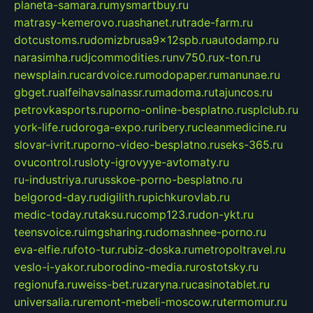
planeta-samara.ru
mysmartbuy.ru
matrasy-kemerovo.ru
ashanet.ru
trade-farm.ru
dotcustoms.ru
domizbrusa9x12spb.ru
autodamp.ru
narasimha.ru
djcommodities.ru
nv750.ru
x-ton.ru
newsplain.ru
cardvoice.ru
modopaper.ru
manunae.ru
gbget.ru
alfeihavsalnassr.ru
madoma.ru
tajuncos.ru
petrovkasports.ru
porno-online-besplatno.ru
splclub.ru
york-life.ru
doroga-expo.ru
ribery.ru
cleanmedicine.ru
slovar-ivrit.ru
porno-video-besplatno.ru
seks-365.ru
ovucontrol.ru
sloty-igrovyye-avtomaty.ru
ru-industriya.ru
russkoe-porno-besplatno.ru
belgorod-day.ru
digilith.ru
pichkurovlab.ru
medic-today.ru
taksu.ru
comp123.ru
don-ykt.ru
teensvoice.ru
imgsharing.ru
domashnee-porno.ru
eva-elfie.ru
foto-tur.ru
biz-doska.ru
metropoltravel.ru
veslo-i-yakor.ru
borodino-media.ru
rostotsky.ru
regionufa.ru
weiss-bet.ru
zaryna.ru
casinotablet.ru
universalia.ru
remont-mebeli-moscow.ru
termomur.ru