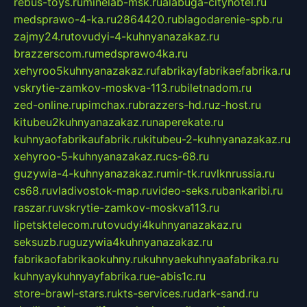
rebus-toys.ru
minelab-msk.ru
alabuga-cityhotel.ru
medsprawo-4-ka.ru
2864420.ru
blagodarenie-spb.ru
zajmy24.ru
tovudyi-4-kuhnyanazakaz.ru
brazzerscom.ru
medsprawo4ka.ru
xehyroo5kuhnyanazakaz.ru
fabrikayfabrikaefabrika.ru
vskrytie-zamkov-moskva-113.ru
biletnadom.ru
zed-online.ru
pimchax.ru
brazzers-hd.ru
z-host.ru
kitubeu2kuhnyanazakaz.ru
naperekate.ru
kuhnyaofabrikaufabrik.ru
kitubeu-2-kuhnyanazakaz.ru
xehyroo-5-kuhnyanazakaz.ru
cs-68.ru
guzywia-4-kuhnyanazakaz.ru
mir-tk.ru
vlknrussia.ru
cs68.ru
vladivostok-map.ru
video-seks.ru
bankaribi.ru
raszar.ru
vskrytie-zamkov-moskva113.ru
lipetsktelecom.ru
tovudyi4kuhnyanazakaz.ru
seksuzb.ru
guzywia4kuhnyanazakaz.ru
fabrikaofabrikaokuhny.ru
kuhnyaekuhnyaafabrika.ru
kuhnyaykuhnyayfabrika.ru
e-abis1c.ru
store-brawl-stars.ru
kts-services.ru
dark-sand.ru