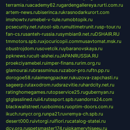
terramia.ru
academy62.ru
gardengallereya.ru
rti.com.ru
artem-news.ru
biserinca.ru
krasnodarkurort.com
imshowtv.ru
mebel-v-tule.ru
mobtopik.ru
pcsecurity.net.ru
tool-sib.ru
multimetrunit.ru
sp-tour.ru
fan-cs.ru
santeh-russia.ru
symbian9.net.ru
DSHAIR.RU
tmmotors.spb.ru
xjocuricopii.com
musavtomat.msk.ru
obustrojdom.ru
sovetcik.ru
ybaranovskaya.ru
ppknews.ru
cult-alshei.ru
JAPANRUSSIA.RU
proekciyamebel.ru
imper-finans.ru
rim.org.ru
glamourai.ru
brassminus.ru
zabor-pro.ru
ftn.pp.ru
dorogoe58.ru
laimengpacker.ru
kuzova-zapchasti.ru
sageerp.ru
taxodrom.ru
dsrazvitie.ru
hardcity.net.ru
ratinghomegames.ru
topservice25.ru
gubernyan.ru
gtglasslined.ru
ii4.ru
tssport.spb.ru
andorra24.com
blackwallstreet.ru
oboimos.ru
optim-doors.com.ru
ikuch.ru
nycr.org.ru
npa21.ru
vremya-ch.spb.ru
desert000.ru
ivtorgi.ru
ifiori.ru
catalog-statei.ru
dcv.org.ru
spetsmaster174.ru
ipkameryhiseeu.ru