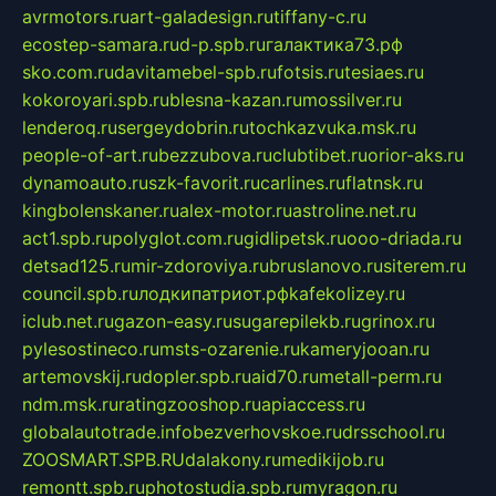
avrmotors.ru
art-galadesign.ru
tiffany-c.ru
ecostep-samara.ru
d-p.spb.ru
галактика73.рф
sko.com.ru
davitamebel-spb.ru
fotsis.ru
tesiaes.ru
kokoroyari.spb.ru
blesna-kazan.ru
mossilver.ru
lenderoq.ru
sergeydobrin.ru
tochkazvuka.msk.ru
people-of-art.ru
bezzubova.ru
clubtibet.ru
orior-aks.ru
dynamoauto.ru
szk-favorit.ru
carlines.ru
flatnsk.ru
kingbolenskaner.ru
alex-motor.ru
astroline.net.ru
act1.spb.ru
polyglot.com.ru
gidlipetsk.ru
ooo-driada.ru
detsad125.ru
mir-zdoroviya.ru
bruslanovo.ru
siterem.ru
council.spb.ru
лодкипатриот.рф
kafekolizey.ru
iclub.net.ru
gazon-easy.ru
sugarepilekb.ru
grinox.ru
pylesostineco.ru
msts-ozarenie.ru
kameryjooan.ru
artemovskij.ru
dopler.spb.ru
aid70.ru
metall-perm.ru
ndm.msk.ru
ratingzooshop.ru
apiaccess.ru
globalautotrade.info
bezverhovskoe.ru
drsschool.ru
ZOOSMART.SPB.RU
dalakony.ru
medikijob.ru
remontt.spb.ru
photostudia.spb.ru
myragon.ru