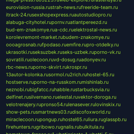
eurovision-russia.ru
strah-news.ru
freeride-team.ru
itrack-24.ru
sexshopexpress.ru
autostudiopro.ru
alabuga-cityhotel.ru
pornv.ru
atlantpereezd.ru
bud-em-znakomye.ru
a-cdc.ru
elektrostal-news.ru
korolevremont-market.ru
budem-znakomye.ru
oooagrosnab.ru
fpodaso.ru
emfire.ru
pro-otdelky.ru
ukrasotki.ru
seksuzbek.ru
seks-uzbek.ru
porno-vk.ru
sovratili.ru
olecoon.ru
vd-dosug.ru
adonyev.ru
rbc-news.ru
porno-skvirt.ru
krospr.ru
13autor-kolonka.ru
sormol.ru
2rich.ru
hostel-65.ru
hostserve.ru
porno-na-russkom.ru
mishinlab.ru
neznobi.ru
bigfatcc.ru
habble.ru
starbucksvia.ru
delfinet.ru
silvernano.ru
elestal.ru
vektor-doroga.ru
velotrenajery.ru
pronso54.ru
lenasever.ru
lovinskix.ru
show-pets.ru
smartnews03.ru
discofoxworld.ru
miraclecoon.ru
pongup.ru
hostel65.ru
liura.ru
glasspb.ru
firehunters.ru
gribowo.ru
gnalis.ru
bulkitula.ru