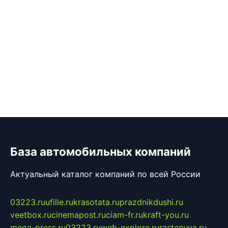
База автомобильных компаний
Актуальный каталог компаний по всей России
03223.ru
ufille.ru
krasotata.ru
prazdnikdushi.ru
veetbox.ru
cinemapost.ru
ciam-fr.ru
kraft-you.ru
mega-press.ru
03223.ru
web-explore.ru
rastenuya.ru