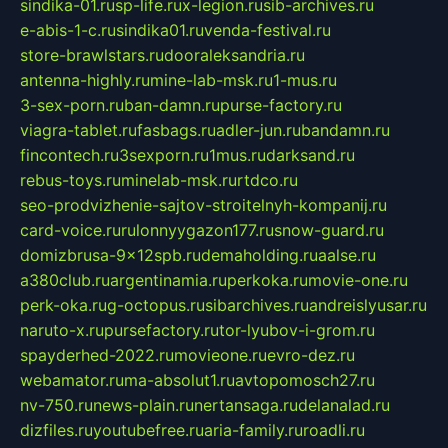
sindika-01.ru
sp-life.ru
x-legion.ru
sib-archives.ru
e-abis-1-c.ru
sindika01.ru
venda-festival.ru
store-brawlstars.ru
dooraleksandria.ru
antenna-highly.ru
mine-lab-msk.ru
1-mus.ru
3-sex-porn.ru
ban-damn.ru
purse-factory.ru
viagra-tablet.ru
fasbags.ru
adler-jun.ru
bandamn.ru
fincontech.ru
3sexporn.ru
1mus.ru
darksand.ru
rebus-toys.ru
minelab-msk.ru
rtdco.ru
seo-prodvizhenie-sajtov-stroitelnyh-kompanij.ru
card-voice.ru
rulonnyygazon177.ru
snow-guard.ru
domizbrusa-9x12spb.ru
demaholding.ru
aalse.ru
a380club.ru
argentinamia.ru
perkoka.ru
movie-one.ru
perk-oka.ru
g-octopus.ru
sibarchives.ru
andreislyusar.ru
naruto-x.ru
pursefactory.ru
tor-lyubov-i-grom.ru
spayderhed-2022.ru
movieone.ru
evro-dez.ru
webamator.ru
ma-absolut1.ru
avtopomosch27.ru
nv-750.ru
news-plain.ru
nertansaga.ru
delanalad.ru
dizfiles.ru
youtubefree.ru
aria-family.ru
roadli.ru