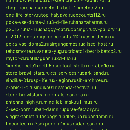
hometown-france.ru
1-xbeticricetc-1-xbetti-5.ru
shop-garena.ru
cricetc-1-xbetr-1-xbetcc-2.ru
one-life-story.ru
top-halyava.ru
accounts112.ru
poka-vse-doma-2.ru
3-d-file.ru
hahahaharms.ru
g2012.ru
tst-1.ru
shaggy-cat.ru
opsmgr.ru
ev-gallery.ru
g-2012.ru
ops-mgr.ru
accounts-112.ru
csm-demo.ru
poka-vse-doma2.ru
airgungames.ru
allseo-host.ru
tehosmotre.ru
varieta-yug.ru
cricetc1xbetr1xbetcc2.ru
raytor-d.ru
atillagunn.ru
3d-file.ru
1xbeticricetc1xbetti5.ru
uafoot-statti.ru
e-abis1c.ru
store-brawl-stars.ru
kts-services.ru
dark-sand.ru
sindika-01.ru
sp-life.ru
x-legion.ru
sib-archives.ru
e-abis-1-c.ru
sindika01.ru
venda-festival.ru
store-brawlstars.ru
dooraleksandria.ru
antenna-highly.ru
mine-lab-msk.ru
1-mus.ru
3-sex-porn.ru
ban-damn.ru
purse-factory.ru
viagra-tablet.ru
fasbags.ru
adler-jun.ru
bandamn.ru
fincontech.ru
3sexporn.ru
1mus.ru
darksand.ru