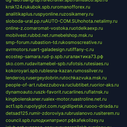
krsk124.ru
kubok.spb.ru
romanofforex.ru
analitikaplus.ru
spyonline.ru
zosikamery.ru
sloboda-ural.pp.ru
AUTO-COM.SU
hohota.net
alimy.ru
online-z.com
aromat-vostoka.ru
otdelkaexp.ru
mobilvest.ru
bbd.net.ru
mebelshop.msk.ru
smp-forum.ru
bastion-td.ru
kosmoscreative.ru
avrmotors.ru
art-galadesign.ru
tiffany-c.ru
ecostep-samara.ru
d-p.spb.ru
галактика73.рф
sko.com.ru
davitamebel-spb.ru
fotsis.ru
tesiaes.ru
kokoroyari.spb.ru
blesna-kazan.ru
mossilver.ru
lenderoq.ru
sergeydobrin.ru
tochkazvuka.msk.ru
people-of-art.ru
bezzubova.ru
clubtibet.ru
orior-aks.ru
dynamoauto.ru
szk-favorit.ru
carlines.ru
flatnsk.ru
kingbolenskaner.ru
alex-motor.ru
astroline.net.ru
act1.spb.ru
polyglot.com.ru
gidlipetsk.ru
ooo-driada.ru
detsad125.ru
mir-zdoroviya.ru
bruslanovo.ru
siterem.ru
council.spb.ru
лодкипатриот.рф
kafekolizey.ru