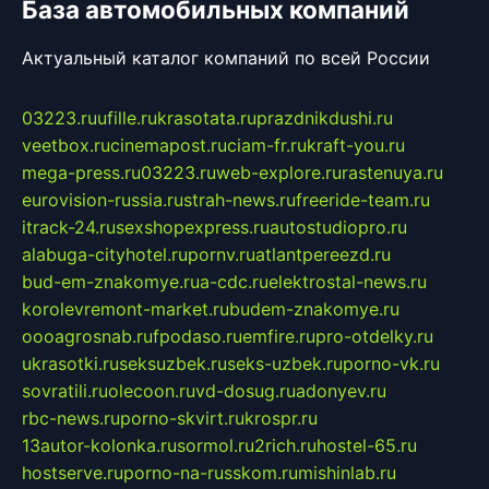
База автомобильных компаний
Актуальный каталог компаний по всей России
03223.ru
ufille.ru
krasotata.ru
prazdnikdushi.ru
veetbox.ru
cinemapost.ru
ciam-fr.ru
kraft-you.ru
mega-press.ru
03223.ru
web-explore.ru
rastenuya.ru
eurovision-russia.ru
strah-news.ru
freeride-team.ru
itrack-24.ru
sexshopexpress.ru
autostudiopro.ru
alabuga-cityhotel.ru
pornv.ru
atlantpereezd.ru
bud-em-znakomye.ru
a-cdc.ru
elektrostal-news.ru
korolevremont-market.ru
budem-znakomye.ru
oooagrosnab.ru
fpodaso.ru
emfire.ru
pro-otdelky.ru
ukrasotki.ru
seksuzbek.ru
seks-uzbek.ru
porno-vk.ru
sovratili.ru
olecoon.ru
vd-dosug.ru
adonyev.ru
rbc-news.ru
porno-skvirt.ru
krospr.ru
13autor-kolonka.ru
sormol.ru
2rich.ru
hostel-65.ru
hostserve.ru
porno-na-russkom.ru
mishinlab.ru