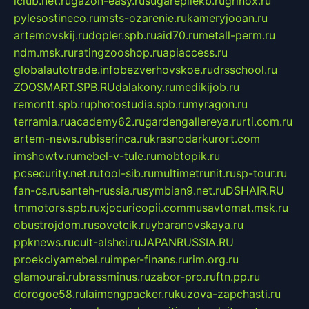
iclub.net.ru
gazon-easy.ru
sugarepilekb.ru
grinox.ru
pylesostineco.ru
msts-ozarenie.ru
kameryjooan.ru
artemovskij.ru
dopler.spb.ru
aid70.ru
metall-perm.ru
ndm.msk.ru
ratingzooshop.ru
apiaccess.ru
globalautotrade.info
bezverhovskoe.ru
drsschool.ru
ZOOSMART.SPB.RU
dalakony.ru
medikijob.ru
remontt.spb.ru
photostudia.spb.ru
myragon.ru
terramia.ru
academy62.ru
gardengallereya.ru
rti.com.ru
artem-news.ru
biserinca.ru
krasnodarkurort.com
imshowtv.ru
mebel-v-tule.ru
mobtopik.ru
pcsecurity.net.ru
tool-sib.ru
multimetrunit.ru
sp-tour.ru
fan-cs.ru
santeh-russia.ru
symbian9.net.ru
DSHAIR.RU
tmmotors.spb.ru
xjocuricopii.com
musavtomat.msk.ru
obustrojdom.ru
sovetcik.ru
ybaranovskaya.ru
ppknews.ru
cult-alshei.ru
JAPANRUSSIA.RU
proekciyamebel.ru
imper-finans.ru
rim.org.ru
glamourai.ru
brassminus.ru
zabor-pro.ru
ftn.pp.ru
dorogoe58.ru
laimengpacker.ru
kuzova-zapchasti.ru