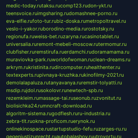
medic-today.ru
taksu.ru
comp123.ru
don-ykt.ru
teensvoice.ru
imgsharing.ru
domashnee-porno.ru
eva-elfie.ru
foto-tur.ru
biz-doska.ru
metropoltravel.ru
veslo-i-yakor.ru
borodino-media.ru
rostotsky.ru
regionufa.ru
weiss-bet.ru
zaryna.ru
casinotablet.ru
universalia.ru
remont-mebeli-moscow.ru
termomur.ru
clubfisher.ru
remstirufa.ru
erdamchi.ru
doramamama.ru
muraviovka-park.ru
worldofwoman.ru
clean-dreams.ru
arkrym.ru
kristinita.ru
dircomputer.ru
healthenter.ru
textexperts.ru
pivnaya-kruzhka.ru
kinofilmy-2021.ru
demolalapaluza.ru
tanyavanya.ru
remstir-tolyatti.ru
msdip.ru
jdol.ru
sokolovr.ru
newtech-spb.ru
rezemkleim.ru
massage-tai.ru
seonub.ru
zvonitut.ru
biolisichka24.ru
mncraft-download.ru
algoritm-sistema.ru
godflesh.ru
ru-industria.ru
zebra-tlt.ru
okna-proficom.ru
erynok.ru
onlinekinospace.ru
startupstudio-fefu.ru
zarges-ru.ru
gegenjustizunrecht.ru
autobalashov.ru
utrovortu.ru