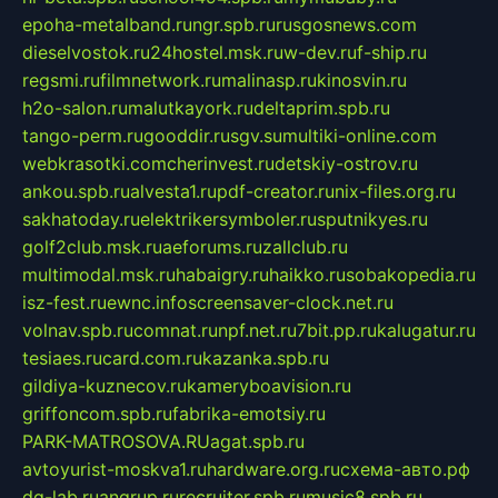
epoha-metalband.ru
ngr.spb.ru
rusgosnews.com
dieselvostok.ru
24hostel.msk.ru
w-dev.ru
f-ship.ru
regsmi.ru
filmnetwork.ru
malinasp.ru
kinosvin.ru
h2o-salon.ru
malutkayork.ru
deltaprim.spb.ru
tango-perm.ru
gooddir.ru
sgv.su
multiki-online.com
webkrasotki.com
cherinvest.ru
detskiy-ostrov.ru
ankou.spb.ru
alvesta1.ru
pdf-creator.ru
nix-files.org.ru
sakhatoday.ru
elektrikersymboler.ru
sputnikyes.ru
golf2club.msk.ru
aeforums.ru
zallclub.ru
multimodal.msk.ru
habaigry.ru
haikko.ru
sobakopedia.ru
isz-fest.ru
ewnc.info
screensaver-clock.net.ru
volnav.spb.ru
comnat.ru
npf.net.ru
7bit.pp.ru
kalugatur.ru
tesiaes.ru
card.com.ru
kazanka.spb.ru
gildiya-kuznecov.ru
kameryboavision.ru
griffoncom.spb.ru
fabrika-emotsiy.ru
PARK-MATROSOVA.RU
agat.spb.ru
avtoyurist-moskva1.ru
hardware.org.ru
схема-авто.рф
dg-lab.ru
angrup.ru
recruiter.spb.ru
music8.spb.ru