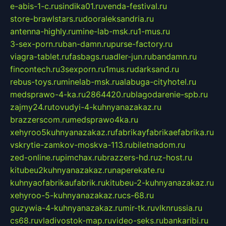
e-abis-1-c.ru
sindika01.ru
venda-festival.ru
store-brawlstars.ru
dooraleksandria.ru
antenna-highly.ru
mine-lab-msk.ru
1-mus.ru
3-sex-porn.ru
ban-damn.ru
purse-factory.ru
viagra-tablet.ru
fasbags.ru
adler-jun.ru
bandamn.ru
fincontech.ru
3sexporn.ru
1mus.ru
darksand.ru
rebus-toys.ru
minelab-msk.ru
alabuga-cityhotel.ru
medsprawo-4-ka.ru
2864420.ru
blagodarenie-spb.ru
zajmy24.ru
tovudyi-4-kuhnyanazakaz.ru
brazzerscom.ru
medsprawo4ka.ru
xehyroo5kuhnyanazakaz.ru
fabrikayfabrikaefabrika.ru
vskrytie-zamkov-moskva-113.ru
biletnadom.ru
zed-online.ru
pimchax.ru
brazzers-hd.ru
z-host.ru
kitubeu2kuhnyanazakaz.ru
naperekate.ru
kuhnyaofabrikaufabrik.ru
kitubeu-2-kuhnyanazakaz.ru
xehyroo-5-kuhnyanazakaz.ru
cs-68.ru
guzywia-4-kuhnyanazakaz.ru
mir-tk.ru
vlknrussia.ru
cs68.ru
vladivostok-map.ru
video-seks.ru
bankaribi.ru