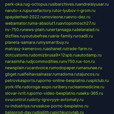
perk-oka.ru
g-octopus.ru
sibarchives.ru
andreislyusar.ru
naruto-x.ru
pursefactory.ru
tor-lyubov-i-grom.ru
spayderhed-2022.ru
movieone.ru
evro-dez.ru
webamator.ru
ma-absolut1.ru
avtopomosch27.ru
nv-750.ru
news-plain.ru
nertansaga.ru
delanalad.ru
dizfiles.ru
youtubefree.ru
aria-family.ru
roadli.ru
planeta-samara.ru
mysmartbuy.ru
matrasy-kemerovo.ru
ashanet.ru
trade-farm.ru
dotcustoms.ru
domizbrusa9x12spb.ru
autodamp.ru
narasimha.ru
djcommodities.ru
nv750.ru
x-ton.ru
newsplain.ru
cardvoice.ru
modopaper.ru
manunae.ru
gbget.ru
alfeihavsalnassr.ru
madoma.ru
tajuncos.ru
petrovkasports.ru
porno-online-besplatno.ru
splclub.ru
york-life.ru
doroga-expo.ru
ribery.ru
cleanmedicine.ru
slovar-ivrit.ru
porno-video-besplatno.ru
seks-365.ru
ovucontrol.ru
sloty-igrovyye-avtomaty.ru
ru-industriya.ru
russkoe-porno-besplatno.ru
belgorod-day.ru
digilith.ru
pichkurovlab.ru