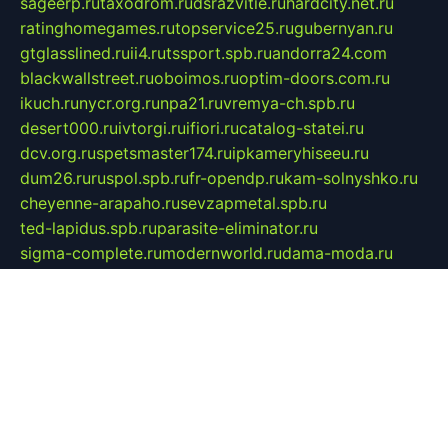
sageerp.ru
taxodrom.ru
dsrazvitie.ru
hardcity.net.ru
ratinghomegames.ru
topservice25.ru
gubernyan.ru
gtglasslined.ru
ii4.ru
tssport.spb.ru
andorra24.com
blackwallstreet.ru
oboimos.ru
optim-doors.com.ru
ikuch.ru
nycr.org.ru
npa21.ru
vremya-ch.spb.ru
desert000.ru
ivtorgi.ru
ifiori.ru
catalog-statei.ru
dcv.org.ru
spetsmaster174.ru
ipkameryhiseeu.ru
dum26.ru
ruspol.spb.ru
fr-opendp.ru
kam-solnyshko.ru
cheyenne-arapaho.ru
sevzapmetal.spb.ru
ted-lapidus.spb.ru
parasite-eliminator.ru
sigma-complete.ru
modernworld.ru
dama-moda.ru
eholot-group.ru
sk-nvkz.ru
DRONGOLD.RU
democratia2.ru
i-farmer.ru
mass-sport.org
jablonex.spb.ru
bookmess.ru
linkword.ru
refineua.com.ru
cs-spec.net.ru
altay-mebel.ru
DNK-THEATRE.RU
mechaniks.spb.ru
ipcamtechage.ru
skosta.ru
a-sun.ru
stroy-ldsp.ru
snowlands.org.ru
childrensshoes.ru
mrlizzy.ru
mebelsofiakrd.ru