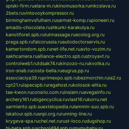
spiski-firm.ru
elara-m.ru
kinomusorka.ru
mkcslava.ru
2bets.ru
vintovoykompressor.ru
birminghamvsfulham.ru
sarmat-komp.ru
pioneeri.ru
amadis-chocolate.ru
shkurki-karakulya.ru
kanotiforet.spb.ru
tutmassage.ru
ecolog.org.ru
praga.spb.ru
falcorussia.ru
autodoctorservis.ru
kamertondom.spb.ru
net-life.net.ru
avto-vozim.ru
sakhcamera.ru
alliance-electro.spb.ru
stroyavt.ru
controlweb1.ru
tdsak74.ru
kinzozo-ru.ru
kvotka.ru
iron-snab.ru
costa-bella.ru
eugrus.pp.ru
associaciya39.ru
primexpo.spb.ru
bezmorchin.ru
ia2.ru
cpt21.ru
ispecspb.ru
regahost.ru
kolosok-elita.ru
tae-kwon.ru
consrio.com.ru
insiam.ru
avegainfo.ru
archery161.ru
bigencyclica.ru
vlast16.ru
korru.net
sarmiento.spb.su
extelopedia.ru
lammin-suo.spb.ru
iskatour.spb.ru
snpi.org.ru
running-line.ru
krygeva-spa.ru
chel.net.ru
rust-loco.ru
dugshop.ru
hl-beta.spb.ru
school494.spb.ru
mymubaby.ru