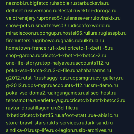
neznobi.ru
bigfatcc.ru
habble.ru
starbucksvia.ru
delfinet.ru
silvernano.ru
elestal.ru
vektor-doroga.ru
velotrenajery.ru
pronso54.ru
lenasever.ru
lovinskix.ru
show-pets.ru
smartnews03.ru
discofoxworld.ru
miraclecoon.ru
pongup.ru
hostel65.ru
liura.ru
glasspb.ru
firehunters.ru
gribowo.ru
gnalis.ru
bulkitula.ru
hometown-france.ru
1-xbeticricetc-1-xbetti-5.ru
shop-garena.ru
cricetc-1-xbetr-1-xbetcc-2.ru
one-life-story.ru
top-halyava.ru
accounts112.ru
poka-vse-doma-2.ru
3-d-file.ru
hahahaharms.ru
g2012.ru
tst-1.ru
shaggy-cat.ru
opsmgr.ru
ev-gallery.ru
g-2012.ru
ops-mgr.ru
accounts-112.ru
csm-demo.ru
poka-vse-doma2.ru
airgungames.ru
allseo-host.ru
tehosmotre.ru
varieta-yug.ru
cricetc1xbetr1xbetcc2.ru
raytor-d.ru
atillagunn.ru
3d-file.ru
1xbeticricetc1xbetti5.ru
uafoot-statti.ru
e-abis1c.ru
store-brawl-stars.ru
kts-services.ru
dark-sand.ru
sindika-01.ru
sp-life.ru
x-legion.ru
sib-archives.ru