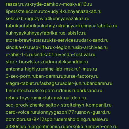
raszar.ru
vskrytie-zamkov-moskva113.ru
lipetsktelecom.ru
tovudyi4kuhnyanazakaz.ru
seksuzb.ru
guzywia4kuhnyanazakaz.ru
fabrikaofabrikaokuhny.ru
kuhnyaekuhnyaafabrika.ru
kuhnyaykuhnyayfabrika.ru
e-abis1c.ru
store-brawl-stars.ru
kts-services.ru
dark-sand.ru
sindika-01.ru
sp-life.ru
x-legion.ru
sib-archives.ru
e-abis-1-c.ru
sindika01.ru
venda-festival.ru
store-brawlstars.ru
dooraleksandria.ru
antenna-highly.ru
mine-lab-msk.ru
1-mus.ru
3-sex-porn.ru
ban-damn.ru
purse-factory.ru
viagra-tablet.ru
fasbags.ru
adler-jun.ru
bandamn.ru
fincontech.ru
3sexporn.ru
1mus.ru
darksand.ru
rebus-toys.ru
minelab-msk.ru
rtdco.ru
seo-prodvizhenie-sajtov-stroitelnyh-kompanij.ru
card-voice.ru
rulonnyygazon177.ru
snow-guard.ru
domizbrusa-9x12spb.ru
demaholding.ru
aalse.ru
a380club.ru
argentinamia.ru
perkoka.ru
movie-one.ru