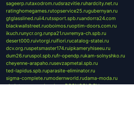
sageerp.ru
taxodrom.ru
dsrazvitie.ru
hardcity.net.ru
ratinghomegames.ru
topservice25.ru
gubernyan.ru
gtglasslined.ru
ii4.ru
tssport.spb.ru
andorra24.com
blackwallstreet.ru
oboimos.ru
optim-doors.com.ru
ikuch.ru
nycr.org.ru
npa21.ru
vremya-ch.spb.ru
desert000.ru
ivtorgi.ru
ifiori.ru
catalog-statei.ru
dcv.org.ru
spetsmaster174.ru
ipkameryhiseeu.ru
dum26.ru
ruspol.spb.ru
fr-opendp.ru
kam-solnyshko.ru
cheyenne-arapaho.ru
sevzapmetal.spb.ru
ted-lapidus.spb.ru
parasite-eliminator.ru
sigma-complete.ru
modernworld.ru
dama-moda.ru
eholot-group.ru
sk-nvkz.ru
DRONGOLD.RU
democratia2.ru
i-farmer.ru
mass-sport.org
jablonex.spb.ru
bookmess.ru
linkword.ru
refineua.com.ru
cs-spec.net.ru
altay-mebel.ru
DNK-THEATRE.RU
mechaniks.spb.ru
ipcamtechage.ru
skosta.ru
a-sun.ru
stroy-ldsp.ru
snowlands.org.ru
childrensshoes.ru
mrlizzy.ru
mebelsofiakrd.ru