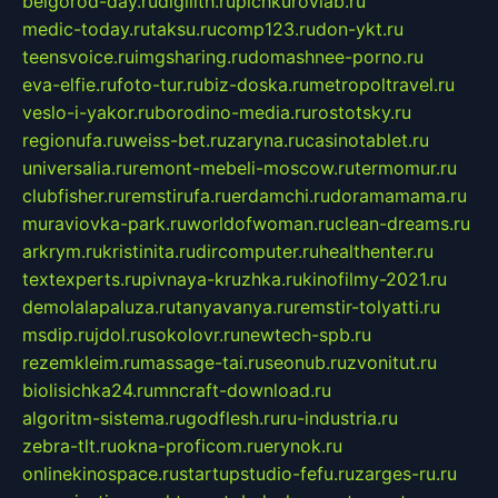
belgorod-day.ru
digilith.ru
pichkurovlab.ru
medic-today.ru
taksu.ru
comp123.ru
don-ykt.ru
teensvoice.ru
imgsharing.ru
domashnee-porno.ru
eva-elfie.ru
foto-tur.ru
biz-doska.ru
metropoltravel.ru
veslo-i-yakor.ru
borodino-media.ru
rostotsky.ru
regionufa.ru
weiss-bet.ru
zaryna.ru
casinotablet.ru
universalia.ru
remont-mebeli-moscow.ru
termomur.ru
clubfisher.ru
remstirufa.ru
erdamchi.ru
doramamama.ru
muraviovka-park.ru
worldofwoman.ru
clean-dreams.ru
arkrym.ru
kristinita.ru
dircomputer.ru
healthenter.ru
textexperts.ru
pivnaya-kruzhka.ru
kinofilmy-2021.ru
demolalapaluza.ru
tanyavanya.ru
remstir-tolyatti.ru
msdip.ru
jdol.ru
sokolovr.ru
newtech-spb.ru
rezemkleim.ru
massage-tai.ru
seonub.ru
zvonitut.ru
biolisichka24.ru
mncraft-download.ru
algoritm-sistema.ru
godflesh.ru
ru-industria.ru
zebra-tlt.ru
okna-proficom.ru
erynok.ru
onlinekinospace.ru
startupstudio-fefu.ru
zarges-ru.ru