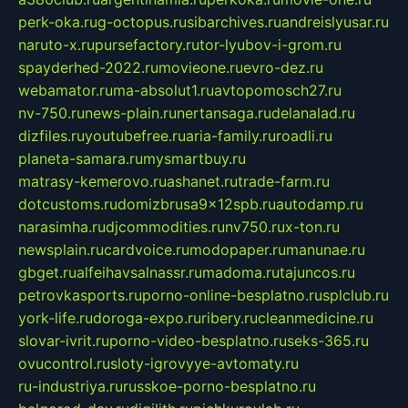
perk-oka.ru
g-octopus.ru
sibarchives.ru
andreislyusar.ru
naruto-x.ru
pursefactory.ru
tor-lyubov-i-grom.ru
spayderhed-2022.ru
movieone.ru
evro-dez.ru
webamator.ru
ma-absolut1.ru
avtopomosch27.ru
nv-750.ru
news-plain.ru
nertansaga.ru
delanalad.ru
dizfiles.ru
youtubefree.ru
aria-family.ru
roadli.ru
planeta-samara.ru
mysmartbuy.ru
matrasy-kemerovo.ru
ashanet.ru
trade-farm.ru
dotcustoms.ru
domizbrusa9x12spb.ru
autodamp.ru
narasimha.ru
djcommodities.ru
nv750.ru
x-ton.ru
newsplain.ru
cardvoice.ru
modopaper.ru
manunae.ru
gbget.ru
alfeihavsalnassr.ru
madoma.ru
tajuncos.ru
petrovkasports.ru
porno-online-besplatno.ru
splclub.ru
york-life.ru
doroga-expo.ru
ribery.ru
cleanmedicine.ru
slovar-ivrit.ru
porno-video-besplatno.ru
seks-365.ru
ovucontrol.ru
sloty-igrovyye-avtomaty.ru
ru-industriya.ru
russkoe-porno-besplatno.ru