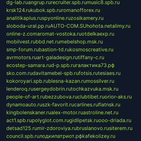
dg-lab.ru
angrup.ru
recruiter.spb.ru
music8.spb.ru
krsk124.ru
kubok.spb.ru
romanofforex.ru
analitikaplus.ru
spyonline.ru
zosikamery.ru
sloboda-ural.pp.ru
AUTO-COM.SU
hohota.net
alimy.ru
online-z.com
aromat-vostoka.ru
otdelkaexp.ru
mobilvest.ru
bbd.net.ru
mebelshop.msk.ru
smp-forum.ru
bastion-td.ru
kosmoscreative.ru
avrmotors.ru
art-galadesign.ru
tiffany-c.ru
ecostep-samara.ru
d-p.spb.ru
галактика73.рф
sko.com.ru
davitamebel-spb.ru
fotsis.ru
tesiaes.ru
kokoroyari.spb.ru
blesna-kazan.ru
mossilver.ru
lenderoq.ru
sergeydobrin.ru
tochkazvuka.msk.ru
people-of-art.ru
bezzubova.ru
clubtibet.ru
orior-aks.ru
dynamoauto.ru
szk-favorit.ru
carlines.ru
flatnsk.ru
kingbolenskaner.ru
alex-motor.ru
astroline.net.ru
act1.spb.ru
polyglot.com.ru
gidlipetsk.ru
ooo-driada.ru
detsad125.ru
mir-zdoroviya.ru
bruslanovo.ru
siterem.ru
council.spb.ru
лодкипатриот.рф
kafekolizey.ru