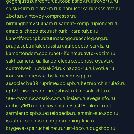
gegenjustizunrecht.ru
autobalashov.ru
utrovortu.ru
spiski-firm.ru
elara-m.ru
kinomusorka.ru
mkcslava.ru
2bets.ru
vintovoykompressor.ru
birminghamvsfulham.ru
sarmat-komp.ru
pioneeri.ru
amadis-chocolate.ru
shkurki-karakulya.ru
kanotiforet.spb.ru
tutmassage.ru
ecolog.org.ru
praga.spb.ru
falcorussia.ru
autodoctorservis.ru
kamertondom.spb.ru
net-life.net.ru
avto-vozim.ru
sakhcamera.ru
alliance-electro.spb.ru
stroyavt.ru
controlweb1.ru
tdsak74.ru
kinzozo-ru.ru
kvotka.ru
iron-snab.ru
costa-bella.ru
eugrus.pp.ru
associaciya39.ru
primexpo.spb.ru
bezmorchin.ru
ia2.ru
cpt21.ru
ispecspb.ru
regahost.ru
kolosok-elita.ru
tae-kwon.ru
consrio.com.ru
insiam.ru
avegainfo.ru
archery161.ru
bigencyclica.ru
vlast16.ru
korru.net
sarmiento.spb.su
extelopedia.ru
lammin-suo.spb.ru
iskatour.spb.ru
snpi.org.ru
running-line.ru
krygeva-spa.ru
chel.net.ru
rust-loco.ru
dugshop.ru