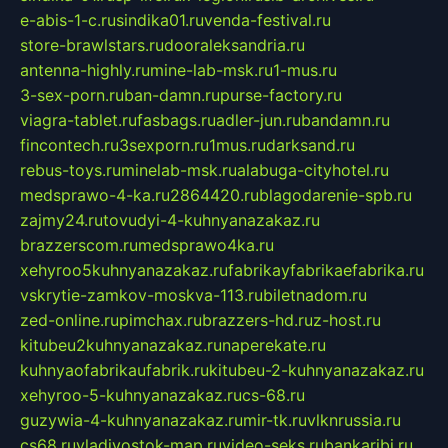
e-abis-1-c.ru
sindika01.ru
venda-festival.ru
store-brawlstars.ru
dooraleksandria.ru
antenna-highly.ru
mine-lab-msk.ru
1-mus.ru
3-sex-porn.ru
ban-damn.ru
purse-factory.ru
viagra-tablet.ru
fasbags.ru
adler-jun.ru
bandamn.ru
fincontech.ru
3sexporn.ru
1mus.ru
darksand.ru
rebus-toys.ru
minelab-msk.ru
alabuga-cityhotel.ru
medsprawo-4-ka.ru
2864420.ru
blagodarenie-spb.ru
zajmy24.ru
tovudyi-4-kuhnyanazakaz.ru
brazzerscom.ru
medsprawo4ka.ru
xehyroo5kuhnyanazakaz.ru
fabrikayfabrikaefabrika.ru
vskrytie-zamkov-moskva-113.ru
biletnadom.ru
zed-online.ru
pimchax.ru
brazzers-hd.ru
z-host.ru
kitubeu2kuhnyanazakaz.ru
naperekate.ru
kuhnyaofabrikaufabrik.ru
kitubeu-2-kuhnyanazakaz.ru
xehyroo-5-kuhnyanazakaz.ru
cs-68.ru
guzywia-4-kuhnyanazakaz.ru
mir-tk.ru
vlknrussia.ru
cs68.ru
vladivostok-map.ru
video-seks.ru
bankaribi.ru