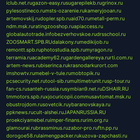
iclub.net.ru
gazon-easy.ru
sugarepilekb.ru
grinox.ru
pylesostineco.ru
msts-ozarenie.ru
kameryjooan.ru
artemovskij.ru
dopler.spb.ru
aid70.ru
metall-perm.ru
ndm.msk.ru
ratingzooshop.ru
apiaccess.ru
globalautotrade.info
bezverhovskoe.ru
drsschool.ru
ZOOSMART.SPB.RU
dalakony.ru
medikijob.ru
remontt.spb.ru
photostudia.spb.ru
myragon.ru
terramia.ru
academy62.ru
gardengallereya.ru
rti.com.ru
artem-news.ru
biserinca.ru
krasnodarkurort.com
imshowtv.ru
mebel-v-tule.ru
mobtopik.ru
pcsecurity.net.ru
tool-sib.ru
multimetrunit.ru
sp-tour.ru
fan-cs.ru
santeh-russia.ru
symbian9.net.ru
DSHAIR.RU
tmmotors.spb.ru
xjocuricopii.com
musavtomat.msk.ru
obustrojdom.ru
sovetcik.ru
ybaranovskaya.ru
ppknews.ru
cult-alshei.ru
JAPANRUSSIA.RU
proekciyamebel.ru
imper-finans.ru
rim.org.ru
glamourai.ru
brassminus.ru
zabor-pro.ru
ftn.pp.ru
dorogoe58.ru
laimengpacker.ru
kuzova-zapchasti.ru