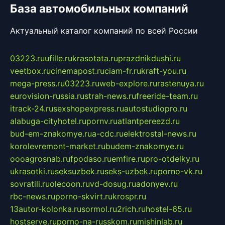
База автомобильных компаний
Актуальный каталог компаний по всей России
03223.ru
ufille.ru
krasotata.ru
prazdnikdushi.ru
veetbox.ru
cinemapost.ru
ciam-fr.ru
kraft-you.ru
mega-press.ru
03223.ru
web-explore.ru
rastenuya.ru
eurovision-russia.ru
strah-news.ru
freeride-team.ru
itrack-24.ru
sexshopexpress.ru
autostudiopro.ru
alabuga-cityhotel.ru
pornv.ru
atlantpereezd.ru
bud-em-znakomye.ru
a-cdc.ru
elektrostal-news.ru
korolevremont-market.ru
budem-znakomye.ru
oooagrosnab.ru
fpodaso.ru
emfire.ru
pro-otdelky.ru
ukrasotki.ru
seksuzbek.ru
seks-uzbek.ru
porno-vk.ru
sovratili.ru
olecoon.ru
vd-dosug.ru
adonyev.ru
rbc-news.ru
porno-skvirt.ru
krospr.ru
13autor-kolonka.ru
sormol.ru
2rich.ru
hostel-65.ru
hostserve.ru
porno-na-russkom.ru
mishinlab.ru