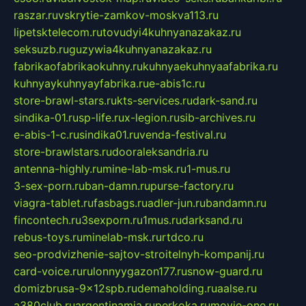
raszar.ru
vskrytie-zamkov-moskva113.ru
lipetsktelecom.ru
tovudyi4kuhnyanazakaz.ru
seksuzb.ru
guzywia4kuhnyanazakaz.ru
fabrikaofabrikaokuhny.ru
kuhnyaekuhnyaafabrika.ru
kuhnyaykuhnyayfabrika.ru
e-abis1c.ru
store-brawl-stars.ru
kts-services.ru
dark-sand.ru
sindika-01.ru
sp-life.ru
x-legion.ru
sib-archives.ru
e-abis-1-c.ru
sindika01.ru
venda-festival.ru
store-brawlstars.ru
dooraleksandria.ru
antenna-highly.ru
mine-lab-msk.ru
1-mus.ru
3-sex-porn.ru
ban-damn.ru
purse-factory.ru
viagra-tablet.ru
fasbags.ru
adler-jun.ru
bandamn.ru
fincontech.ru
3sexporn.ru
1mus.ru
darksand.ru
rebus-toys.ru
minelab-msk.ru
rtdco.ru
seo-prodvizhenie-sajtov-stroitelnyh-kompanij.ru
card-voice.ru
rulonnyygazon177.ru
snow-guard.ru
domizbrusa-9x12spb.ru
demaholding.ru
aalse.ru
a380club.ru
argentinamia.ru
perkoka.ru
movie-one.ru