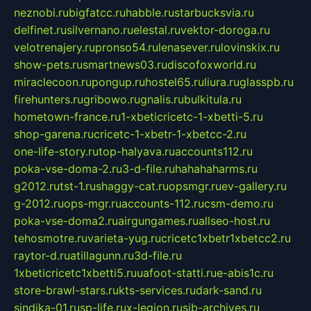
neznobi.ru
bigfatcc.ru
habble.ru
starbucksvia.ru
delfinet.ru
silvernano.ru
elestal.ru
vektor-doroga.ru
velotrenajery.ru
pronso54.ru
lenasever.ru
lovinskix.ru
show-pets.ru
smartnews03.ru
discofoxworld.ru
miraclecoon.ru
pongup.ru
hostel65.ru
liura.ru
glasspb.ru
firehunters.ru
gribowo.ru
gnalis.ru
bulkitula.ru
hometown-france.ru
1-xbeticricetc-1-xbetti-5.ru
shop-garena.ru
cricetc-1-xbetr-1-xbetcc-2.ru
one-life-story.ru
top-halyava.ru
accounts112.ru
poka-vse-doma-2.ru
3-d-file.ru
hahahaharms.ru
g2012.ru
tst-1.ru
shaggy-cat.ru
opsmgr.ru
ev-gallery.ru
g-2012.ru
ops-mgr.ru
accounts-112.ru
csm-demo.ru
poka-vse-doma2.ru
airgungames.ru
allseo-host.ru
tehosmotre.ru
varieta-yug.ru
cricetc1xbetr1xbetcc2.ru
raytor-d.ru
atillagunn.ru
3d-file.ru
1xbeticricetc1xbetti5.ru
uafoot-statti.ru
e-abis1c.ru
store-brawl-stars.ru
kts-services.ru
dark-sand.ru
sindika-01.ru
sp-life.ru
x-legion.ru
sib-archives.ru