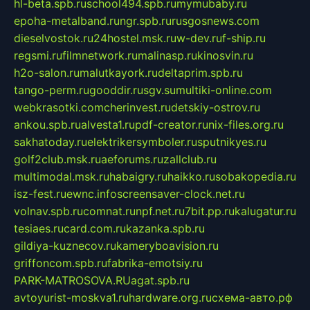
hl-beta.spb.ru
school494.spb.ru
mymubaby.ru
epoha-metalband.ru
ngr.spb.ru
rusgosnews.com
dieselvostok.ru
24hostel.msk.ru
w-dev.ru
f-ship.ru
regsmi.ru
filmnetwork.ru
malinasp.ru
kinosvin.ru
h2o-salon.ru
malutkayork.ru
deltaprim.spb.ru
tango-perm.ru
gooddir.ru
sgv.su
multiki-online.com
webkrasotki.com
cherinvest.ru
detskiy-ostrov.ru
ankou.spb.ru
alvesta1.ru
pdf-creator.ru
nix-files.org.ru
sakhatoday.ru
elektrikersymboler.ru
sputnikyes.ru
golf2club.msk.ru
aeforums.ru
zallclub.ru
multimodal.msk.ru
habaigry.ru
haikko.ru
sobakopedia.ru
isz-fest.ru
ewnc.info
screensaver-clock.net.ru
volnav.spb.ru
comnat.ru
npf.net.ru
7bit.pp.ru
kalugatur.ru
tesiaes.ru
card.com.ru
kazanka.spb.ru
gildiya-kuznecov.ru
kameryboavision.ru
griffoncom.spb.ru
fabrika-emotsiy.ru
PARK-MATROSOVA.RU
agat.spb.ru
avtoyurist-moskva1.ru
hardware.org.ru
схема-авто.рф