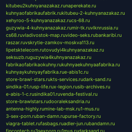
kitubeu2kuhnyanazakaz.ru
naperekate.ru
kuhnyaofabrikaufabrik.ru
kitubeu-2-kuhnyanazakaz.ru
xehyroo-5-kuhnyanazakaz.ru
cs-68.ru
guzywia-4-kuhnyanazakaz.ru
mir-tk.ru
vlknrussia.ru
cs68.ru
vladivostok-map.ru
video-seks.ru
bankaribi.ru
raszar.ru
vskrytie-zamkov-moskva113.ru
lipetsktelecom.ru
tovudyi4kuhnyanazakaz.ru
seksuzb.ru
guzywia4kuhnyanazakaz.ru
fabrikaofabrikaokuhny.ru
kuhnyaekuhnyaafabrika.ru
kuhnyaykuhnyayfabrika.ru
e-abis1c.ru
store-brawl-stars.ru
kts-services.ru
dark-sand.ru
sindika-01.ru
sp-life.ru
x-legion.ru
sib-archives.ru
e-abis-1-c.ru
sindika01.ru
venda-festival.ru
store-brawlstars.ru
dooraleksandria.ru
antenna-highly.ru
mine-lab-msk.ru
1-mus.ru
3-sex-porn.ru
ban-damn.ru
purse-factory.ru
viagra-tablet.ru
fasbags.ru
adler-jun.ru
bandamn.ru
fincontech.ru
3sexporn.ru
1mus.ru
darksand.ru