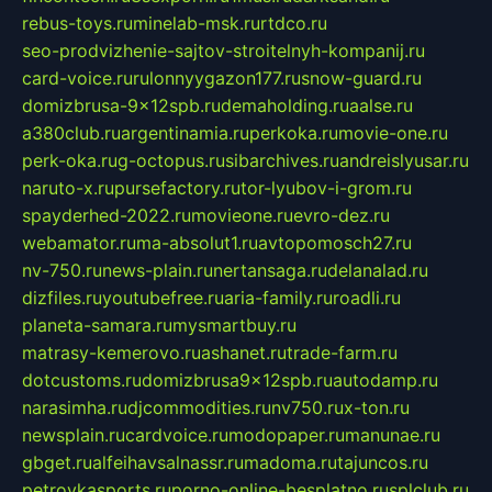
rebus-toys.ru
minelab-msk.ru
rtdco.ru
seo-prodvizhenie-sajtov-stroitelnyh-kompanij.ru
card-voice.ru
rulonnyygazon177.ru
snow-guard.ru
domizbrusa-9x12spb.ru
demaholding.ru
aalse.ru
a380club.ru
argentinamia.ru
perkoka.ru
movie-one.ru
perk-oka.ru
g-octopus.ru
sibarchives.ru
andreislyusar.ru
naruto-x.ru
pursefactory.ru
tor-lyubov-i-grom.ru
spayderhed-2022.ru
movieone.ru
evro-dez.ru
webamator.ru
ma-absolut1.ru
avtopomosch27.ru
nv-750.ru
news-plain.ru
nertansaga.ru
delanalad.ru
dizfiles.ru
youtubefree.ru
aria-family.ru
roadli.ru
planeta-samara.ru
mysmartbuy.ru
matrasy-kemerovo.ru
ashanet.ru
trade-farm.ru
dotcustoms.ru
domizbrusa9x12spb.ru
autodamp.ru
narasimha.ru
djcommodities.ru
nv750.ru
x-ton.ru
newsplain.ru
cardvoice.ru
modopaper.ru
manunae.ru
gbget.ru
alfeihavsalnassr.ru
madoma.ru
tajuncos.ru
petrovkasports.ru
porno-online-besplatno.ru
splclub.ru