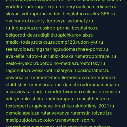
york-life.ru
doroga-expo.ru
ribery.ru
cleanmedicine.ru
slovar-ivrit.ru
porno-video-besplatno.ru
seks-365.ru
ovucontrol.ru
sloty-igrovyye-avtomaty.ru
ru-industriya.ru
russkoe-porno-besplatno.ru
belgorod-day.ru
digilith.ru
pichkurovlab.ru
medic-today.ru
taksu.ru
comp123.ru
don-ykt.ru
teensvoice.ru
imgsharing.ru
domashnee-porno.ru
eva-elfie.ru
foto-tur.ru
biz-doska.ru
metropoltravel.ru
veslo-i-yakor.ru
borodino-media.ru
rostotsky.ru
regionufa.ru
weiss-bet.ru
zaryna.ru
casinotablet.ru
universalia.ru
remont-mebeli-moscow.ru
termomur.ru
clubfisher.ru
remstirufa.ru
erdamchi.ru
doramamama.ru
muraviovka-park.ru
worldofwoman.ru
clean-dreams.ru
arkrym.ru
kristinita.ru
dircomputer.ru
healthenter.ru
textexperts.ru
pivnaya-kruzhka.ru
kinofilmy-2021.ru
demolalapaluza.ru
tanyavanya.ru
remstir-tolyatti.ru
msdip.ru
jdol.ru
sokolovr.ru
newtech-spb.ru