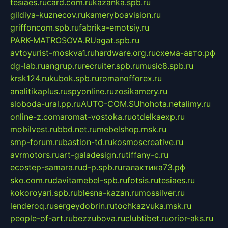
tesiaes.ru
card.com.ru
kazanka.spb.ru
gildiya-kuznecov.ru
kameryboavision.ru
griffoncom.spb.ru
fabrika-emotsiy.ru
PARK-MATROSOVA.RU
agat.spb.ru
avtoyurist-moskva1.ru
hardware.org.ru
схема-авто.рф
dg-lab.ru
angrup.ru
recruiter.spb.ru
music8.spb.ru
krsk124.ru
kubok.spb.ru
romanofforex.ru
analitikaplus.ru
spyonline.ru
zosikamery.ru
sloboda-ural.pp.ru
AUTO-COM.SU
hohota.net
alimy.ru
online-z.com
aromat-vostoka.ru
otdelkaexp.ru
mobilvest.ru
bbd.net.ru
mebelshop.msk.ru
smp-forum.ru
bastion-td.ru
kosmoscreative.ru
avrmotors.ru
art-galadesign.ru
tiffany-c.ru
ecostep-samara.ru
d-p.spb.ru
галактика73.рф
sko.com.ru
davitamebel-spb.ru
fotsis.ru
tesiaes.ru
kokoroyari.spb.ru
blesna-kazan.ru
mossilver.ru
lenderoq.ru
sergeydobrin.ru
tochkazvuka.msk.ru
people-of-art.ru
bezzubova.ru
clubtibet.ru
orior-aks.ru