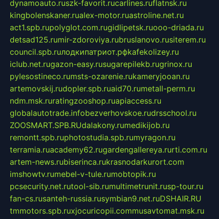
dynamoauto.ru
szk-favorit.ru
carlines.ru
flatnsk.ru
kingbolenskaner.ru
alex-motor.ru
astroline.net.ru
act1.spb.ru
polyglot.com.ru
gidlipetsk.ru
ooo-driada.ru
detsad125.ru
mir-zdoroviya.ru
bruslanovo.ru
siterem.ru
council.spb.ru
лодкипатриот.рф
kafekolizey.ru
iclub.net.ru
gazon-easy.ru
sugarepilekb.ru
grinox.ru
pylesostineco.ru
msts-ozarenie.ru
kameryjooan.ru
artemovskij.ru
dopler.spb.ru
aid70.ru
metall-perm.ru
ndm.msk.ru
ratingzooshop.ru
apiaccess.ru
globalautotrade.info
bezverhovskoe.ru
drsschool.ru
ZOOSMART.SPB.RU
dalakony.ru
medikijob.ru
remontt.spb.ru
photostudia.spb.ru
myragon.ru
terramia.ru
academy62.ru
gardengallereya.ru
rti.com.ru
artem-news.ru
biserinca.ru
krasnodarkurort.com
imshowtv.ru
mebel-v-tule.ru
mobtopik.ru
pcsecurity.net.ru
tool-sib.ru
multimetrunit.ru
sp-tour.ru
fan-cs.ru
santeh-russia.ru
symbian9.net.ru
DSHAIR.RU
tmmotors.spb.ru
xjocuricopii.com
musavtomat.msk.ru