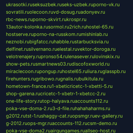
ukrasotki.ru
seksuzbek.ru
seks-uzbek.ru
porno-vk.ru
sovratili.ru
olecoon.ru
vd-dosug.ru
adonyev.ru
rbc-news.ru
porno-skvirt.ru
krospr.ru
13autor-kolonka.ru
sormol.ru
2rich.ru
hostel-65.ru
hostserve.ru
porno-na-russkom.ru
mishinlab.ru
neznobi.ru
bigfatcc.ru
habble.ru
starbucksvia.ru
delfinet.ru
silvernano.ru
elestal.ru
vektor-doroga.ru
velotrenajery.ru
pronso54.ru
lenasever.ru
lovinskix.ru
show-pets.ru
smartnews03.ru
discofoxworld.ru
miraclecoon.ru
pongup.ru
hostel65.ru
liura.ru
glasspb.ru
firehunters.ru
gribowo.ru
gnalis.ru
bulkitula.ru
hometown-france.ru
1-xbeticricetc-1-xbetti-5.ru
shop-garena.ru
cricetc-1-xbetr-1-xbetcc-2.ru
one-life-story.ru
top-halyava.ru
accounts112.ru
poka-vse-doma-2.ru
3-d-file.ru
hahahaharms.ru
g2012.ru
tst-1.ru
shaggy-cat.ru
opsmgr.ru
ev-gallery.ru
g-2012.ru
ops-mgr.ru
accounts-112.ru
csm-demo.ru
poka-vse-doma2.ru
airgungames.ru
allseo-host.ru