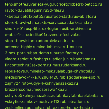
tehosmotre.ru
varieta-yug.ru
cricetc1xbetr1xbetcc2.ru
raytor-d.ru
atillagunn.ru
3d-file.ru
1xbeticricetc1xbetti5.ru
uafoot-statti.ru
e-abis1c.ru
store-brawl-stars.ru
kts-services.ru
dark-sand.ru
sindika-01.ru
sp-life.ru
x-legion.ru
sib-archives.ru
e-abis-1-c.ru
sindika01.ru
venda-festival.ru
store-brawlstars.ru
dooraleksandria.ru
antenna-highly.ru
mine-lab-msk.ru
1-mus.ru
3-sex-porn.ru
ban-damn.ru
purse-factory.ru
viagra-tablet.ru
fasbags.ru
adler-jun.ru
bandamn.ru
fincontech.ru
3sexporn.ru
1mus.ru
darksand.ru
rebus-toys.ru
minelab-msk.ru
alabuga-cityhotel.ru
medsprawo-4-ka.ru
2864420.ru
blagodarenie-spb.ru
zajmy24.ru
tovudyi-4-kuhnyanazakaz.ru
brazzerscom.ru
medsprawo4ka.ru
xehyroo5kuhnyanazakaz.ru
fabrikayfabrikaefabrika.ru
vskrytie-zamkov-moskva-113.ru
biletnadom.ru
zed-online.ru
pimchax.ru
brazzers-hd.ru
z-host.ru