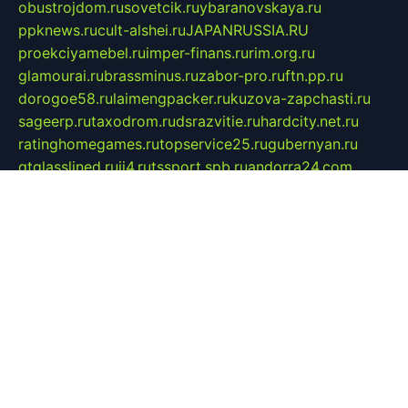
obustrojdom.ru
sovetcik.ru
ybaranovskaya.ru
ppknews.ru
cult-alshei.ru
JAPANRUSSIA.RU
proekciyamebel.ru
imper-finans.ru
rim.org.ru
glamourai.ru
brassminus.ru
zabor-pro.ru
ftn.pp.ru
dorogoe58.ru
laimengpacker.ru
kuzova-zapchasti.ru
sageerp.ru
taxodrom.ru
dsrazvitie.ru
hardcity.net.ru
ratinghomegames.ru
topservice25.ru
gubernyan.ru
gtglasslined.ru
ii4.ru
tssport.spb.ru
andorra24.com
blackwallstreet.ru
oboimos.ru
optim-doors.com.ru
ikuch.ru
nycr.org.ru
npa21.ru
vremya-ch.spb.ru
desert000.ru
ivtorgi.ru
ifiori.ru
catalog-statei.ru
dcv.org.ru
spetsmaster174.ru
ipkameryhiseeu.ru
dum26.ru
ruspol.spb.ru
fr-opendp.ru
kam-solnyshko.ru
cheyenne-arapaho.ru
sevzapmetal.spb.ru
ted-lapidus.spb.ru
parasite-eliminator.ru
sigma-complete.ru
modernworld.ru
dama-moda.ru
eholot-group.ru
sk-nvkz.ru
DRONGOLD.RU
democratia2.ru
i-farmer.ru
mass-sport.org