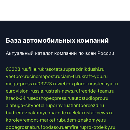
База автомобильных компаний
Актуальный каталог компаний по всей России
03223.ru
ufille.ru
krasotata.ru
prazdnikdushi.ru
veetbox.ru
cinemapost.ru
ciam-fr.ru
kraft-you.ru
mega-press.ru
03223.ru
web-explore.ru
rastenuya.ru
eurovision-russia.ru
strah-news.ru
freeride-team.ru
itrack-24.ru
sexshopexpress.ru
autostudiopro.ru
alabuga-cityhotel.ru
pornv.ru
atlantpereezd.ru
bud-em-znakomye.ru
a-cdc.ru
elektrostal-news.ru
korolevremont-market.ru
budem-znakomye.ru
oooagrosnab.ru
fpodaso.ru
emfire.ru
pro-otdelky.ru