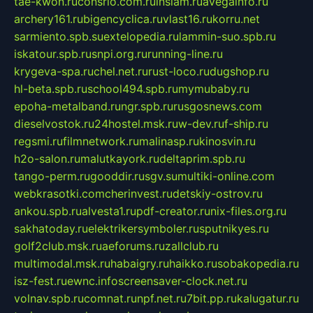
tae-kwon.ru
consrio.com.ru
insiam.ru
avegainfo.ru
archery161.ru
bigencyclica.ru
vlast16.ru
korru.net
sarmiento.spb.su
extelopedia.ru
lammin-suo.spb.ru
iskatour.spb.ru
snpi.org.ru
running-line.ru
krygeva-spa.ru
chel.net.ru
rust-loco.ru
dugshop.ru
hl-beta.spb.ru
school494.spb.ru
mymubaby.ru
epoha-metalband.ru
ngr.spb.ru
rusgosnews.com
dieselvostok.ru
24hostel.msk.ru
w-dev.ru
f-ship.ru
regsmi.ru
filmnetwork.ru
malinasp.ru
kinosvin.ru
h2o-salon.ru
malutkayork.ru
deltaprim.spb.ru
tango-perm.ru
gooddir.ru
sgv.su
multiki-online.com
webkrasotki.com
cherinvest.ru
detskiy-ostrov.ru
ankou.spb.ru
alvesta1.ru
pdf-creator.ru
nix-files.org.ru
sakhatoday.ru
elektrikersymboler.ru
sputnikyes.ru
golf2club.msk.ru
aeforums.ru
zallclub.ru
multimodal.msk.ru
habaigry.ru
haikko.ru
sobakopedia.ru
isz-fest.ru
ewnc.info
screensaver-clock.net.ru
volnav.spb.ru
comnat.ru
npf.net.ru
7bit.pp.ru
kalugatur.ru