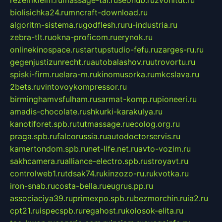
rezemkleim.ru
massage-tai.ru
seonub.ru
zvonitut.ru
biolisichka24.ru
mncraft-download.ru
algoritm-sistema.ru
godflesh.ru
ru-industria.ru
zebra-tlt.ru
okna-proficom.ru
erynok.ru
onlinekinospace.ru
startupstudio-fefu.ru
zarges-ru.ru
gegenjustizunrecht.ru
autobalashov.ru
utrovortu.ru
spiski-firm.ru
elara-m.ru
kinomusorka.ru
mkcslava.ru
2bets.ru
vintovoykompressor.ru
birminghamvsfulham.ru
sarmat-komp.ru
pioneeri.ru
amadis-chocolate.ru
shkurki-karakulya.ru
kanotiforet.spb.ru
tutmassage.ru
ecolog.org.ru
praga.spb.ru
falcorussia.ru
autodoctorservis.ru
kamertondom.spb.ru
net-life.net.ru
avto-vozim.ru
sakhcamera.ru
alliance-electro.spb.ru
stroyavt.ru
controlweb1.ru
tdsak74.ru
kinzozo-ru.ru
kvotka.ru
iron-snab.ru
costa-bella.ru
eugrus.pp.ru
associaciya39.ru
primexpo.spb.ru
bezmorchin.ru
ia2.ru
cpt21.ru
ispecspb.ru
regahost.ru
kolosok-elita.ru