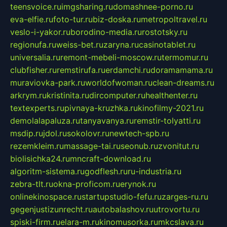
teensvoice.ru
imgsharing.ru
domashnee-porno.ru
eva-elfie.ru
foto-tur.ru
biz-doska.ru
metropoltravel.ru
veslo-i-yakor.ru
borodino-media.ru
rostotsky.ru
regionufa.ru
weiss-bet.ru
zaryna.ru
casinotablet.ru
universalia.ru
remont-mebeli-moscow.ru
termomur.ru
clubfisher.ru
remstirufa.ru
erdamchi.ru
doramamama.ru
muraviovka-park.ru
worldofwoman.ru
clean-dreams.ru
arkrym.ru
kristinita.ru
dircomputer.ru
healthenter.ru
textexperts.ru
pivnaya-kruzhka.ru
kinofilmy-2021.ru
demolalapaluza.ru
tanyavanya.ru
remstir-tolyatti.ru
msdip.ru
jdol.ru
sokolovr.ru
newtech-spb.ru
rezemkleim.ru
massage-tai.ru
seonub.ru
zvonitut.ru
biolisichka24.ru
mncraft-download.ru
algoritm-sistema.ru
godflesh.ru
ru-industria.ru
zebra-tlt.ru
okna-proficom.ru
erynok.ru
onlinekinospace.ru
startupstudio-fefu.ru
zarges-ru.ru
gegenjustizunrecht.ru
autobalashov.ru
utrovortu.ru
spiski-firm.ru
elara-m.ru
kinomusorka.ru
mkcslava.ru