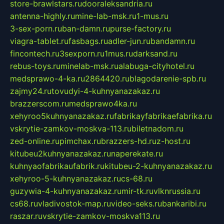
store-brawlstars.ru
dooraleksandria.ru
antenna-highly.ru
mine-lab-msk.ru
1-mus.ru
3-sex-porn.ru
ban-damn.ru
purse-factory.ru
viagra-tablet.ru
fasbags.ru
adler-jun.ru
bandamn.ru
fincontech.ru
3sexporn.ru
1mus.ru
darksand.ru
rebus-toys.ru
minelab-msk.ru
alabuga-cityhotel.ru
medsprawo-4-ka.ru
2864420.ru
blagodarenie-spb.ru
zajmy24.ru
tovudyi-4-kuhnyanazakaz.ru
brazzerscom.ru
medsprawo4ka.ru
xehyroo5kuhnyanazakaz.ru
fabrikayfabrikaefabrika.ru
vskrytie-zamkov-moskva-113.ru
biletnadom.ru
zed-online.ru
pimchax.ru
brazzers-hd.ru
z-host.ru
kitubeu2kuhnyanazakaz.ru
naperekate.ru
kuhnyaofabrikaufabrik.ru
kitubeu-2-kuhnyanazakaz.ru
xehyroo-5-kuhnyanazakaz.ru
cs-68.ru
guzywia-4-kuhnyanazakaz.ru
mir-tk.ru
vlknrussia.ru
cs68.ru
vladivostok-map.ru
video-seks.ru
bankaribi.ru
raszar.ru
vskrytie-zamkov-moskva113.ru