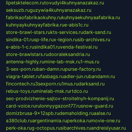
lipetsktelecom.ru
tovudyi4kuhnyanazakaz.ru
seksuzb.ru
guzywia4kuhnyanazakaz.ru
fabrikaofabrikaokuhny.ru
kuhnyaekuhnyaafabrika.ru
kuhnyaykuhnyayfabrika.ru
e-abis1c.ru
store-brawl-stars.ru
kts-services.ru
dark-sand.ru
sindika-01.ru
sp-life.ru
x-legion.ru
sib-archives.ru
e-abis-1-c.ru
sindika01.ru
venda-festival.ru
store-brawlstars.ru
dooraleksandria.ru
antenna-highly.ru
mine-lab-msk.ru
1-mus.ru
3-sex-porn.ru
ban-damn.ru
purse-factory.ru
viagra-tablet.ru
fasbags.ru
adler-jun.ru
bandamn.ru
fincontech.ru
3sexporn.ru
1mus.ru
darksand.ru
rebus-toys.ru
minelab-msk.ru
rtdco.ru
seo-prodvizhenie-sajtov-stroitelnyh-kompanij.ru
card-voice.ru
rulonnyygazon177.ru
snow-guard.ru
domizbrusa-9x12spb.ru
demaholding.ru
aalse.ru
a380club.ru
argentinamia.ru
perkoka.ru
movie-one.ru
perk-oka.ru
g-octopus.ru
sibarchives.ru
andreislyusar.ru