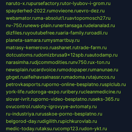
naruto-x.ru
pursefactory.ru
tor-lyubov-i-grom.ru
spayderhed-2022.ru
movieone.ru
evro-dez.ru
webamator.ru
ma-absolut1.ru
avtopomosch27.ru
nv-750.ru
news-plain.ru
nertansaga.ru
delanalad.ru
dizfiles.ru
youtubefree.ru
aria-family.ru
roadli.ru
planeta-samara.ru
mysmartbuy.ru
matrasy-kemerovo.ru
ashanet.ru
trade-farm.ru
dotcustoms.ru
domizbrusa9x12spb.ru
autodamp.ru
narasimha.ru
djcommodities.ru
nv750.ru
x-ton.ru
newsplain.ru
cardvoice.ru
modopaper.ru
manunae.ru
gbget.ru
alfeihavsalnassr.ru
madoma.ru
tajuncos.ru
petrovkasports.ru
porno-online-besplatno.ru
splclub.ru
york-life.ru
doroga-expo.ru
ribery.ru
cleanmedicine.ru
slovar-ivrit.ru
porno-video-besplatno.ru
seks-365.ru
ovucontrol.ru
sloty-igrovyye-avtomaty.ru
ru-industriya.ru
russkoe-porno-besplatno.ru
belgorod-day.ru
digilith.ru
pichkurovlab.ru
medic-today.ru
taksu.ru
comp123.ru
don-ykt.ru