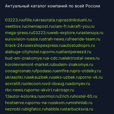
Актуальный каталог компаний по всей России
03223.ru
ufille.ru
krasotata.ru
prazdnikdushi.ru
veetbox.ru
cinemapost.ru
ciam-fr.ru
kraft-you.ru
mega-press.ru
03223.ru
web-explore.ru
rastenuya.ru
eurovision-russia.ru
strah-news.ru
freeride-team.ru
itrack-24.ru
sexshopexpress.ru
autostudiopro.ru
alabuga-cityhotel.ru
pornv.ru
atlantpereezd.ru
bud-em-znakomye.ru
a-cdc.ru
elektrostal-news.ru
korolevremont-market.ru
budem-znakomye.ru
oooagrosnab.ru
fpodaso.ru
emfire.ru
pro-otdelky.ru
ukrasotki.ru
seksuzbek.ru
seks-uzbek.ru
porno-vk.ru
sovratili.ru
olecoon.ru
vd-dosug.ru
adonyev.ru
rbc-news.ru
porno-skvirt.ru
krospr.ru
13autor-kolonka.ru
sormol.ru
2rich.ru
hostel-65.ru
hostserve.ru
porno-na-russkom.ru
mishinlab.ru
neznobi.ru
bigfatcc.ru
habble.ru
starbucksvia.ru