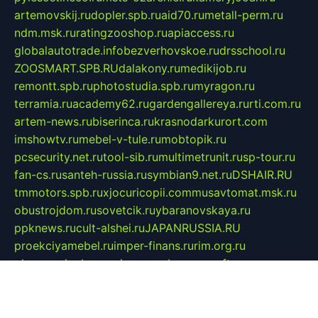
artemovskij.ru
dopler.spb.ru
aid70.ru
metall-perm.ru
ndm.msk.ru
ratingzooshop.ru
apiaccess.ru
globalautotrade.info
bezverhovskoe.ru
drsschool.ru
ZOOSMART.SPB.RU
dalakony.ru
medikijob.ru
remontt.spb.ru
photostudia.spb.ru
myragon.ru
terramia.ru
academy62.ru
gardengallereya.ru
rti.com.ru
artem-news.ru
biserinca.ru
krasnodarkurort.com
imshowtv.ru
mebel-v-tule.ru
mobtopik.ru
pcsecurity.net.ru
tool-sib.ru
multimetrunit.ru
sp-tour.ru
fan-cs.ru
santeh-russia.ru
symbian9.net.ru
DSHAIR.RU
tmmotors.spb.ru
xjocuricopii.com
musavtomat.msk.ru
obustrojdom.ru
sovetcik.ru
ybaranovskaya.ru
ppknews.ru
cult-alshei.ru
JAPANRUSSIA.RU
proekciyamebel.ru
imper-finans.ru
rim.org.ru
glamourai.ru
brassminus.ru
zabor-pro.ru
ftn.pp.ru
dorogoe58.ru
laimengpacker.ru
kuzova-zapchasti.ru
sageerp.ru
taxodrom.ru
dsrazvitie.ru
hardcity.net.ru
ratinghomegames.ru
topservice25.ru
gubernyan.ru