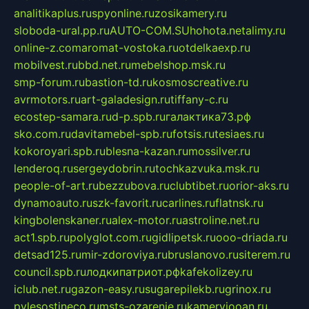
analitikaplus.ru
spyonline.ru
zosikamery.ru
sloboda-ural.pp.ru
AUTO-COM.SU
hohota.net
alimy.ru
online-z.com
aromat-vostoka.ru
otdelkaexp.ru
mobilvest.ru
bbd.net.ru
mebelshop.msk.ru
smp-forum.ru
bastion-td.ru
kosmoscreative.ru
avrmotors.ru
art-galadesign.ru
tiffany-c.ru
ecostep-samara.ru
d-p.spb.ru
галактика73.рф
sko.com.ru
davitamebel-spb.ru
fotsis.ru
tesiaes.ru
kokoroyari.spb.ru
blesna-kazan.ru
mossilver.ru
lenderoq.ru
sergeydobrin.ru
tochkazvuka.msk.ru
people-of-art.ru
bezzubova.ru
clubtibet.ru
orior-aks.ru
dynamoauto.ru
szk-favorit.ru
carlines.ru
flatnsk.ru
kingbolenskaner.ru
alex-motor.ru
astroline.net.ru
act1.spb.ru
polyglot.com.ru
gidlipetsk.ru
ooo-driada.ru
detsad125.ru
mir-zdoroviya.ru
bruslanovo.ru
siterem.ru
council.spb.ru
лодкипатриот.рф
kafekolizey.ru
iclub.net.ru
gazon-easy.ru
sugarepilekb.ru
grinox.ru
pylesostineco.ru
msts-ozarenie.ru
kameryjooan.ru