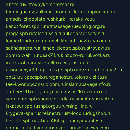
2bets.ru
vintovoykompressor.ru
birminghamvsfulham.ru
sarmat-komp.ru
pioneeri.ru
amadis-chocolate.ru
shkurki-karakulya.ru
kanotiforet.spb.ru
tutmassage.ru
ecolog.org.ru
praga.spb.ru
falcorussia.ru
autodoctorservis.ru
kamertondom.spb.ru
net-life.net.ru
avto-vozim.ru
sakhcamera.ru
alliance-electro.spb.ru
stroyavt.ru
controlweb1.ru
tdsak74.ru
kinzozo-ru.ru
kvotka.ru
iron-snab.ru
costa-bella.ru
eugrus.pp.ru
associaciya39.ru
primexpo.spb.ru
bezmorchin.ru
ia2.ru
cpt21.ru
ispecspb.ru
regahost.ru
kolosok-elita.ru
tae-kwon.ru
consrio.com.ru
insiam.ru
avegainfo.ru
archery161.ru
bigencyclica.ru
vlast16.ru
korru.net
sarmiento.spb.su
extelopedia.ru
lammin-suo.spb.ru
iskatour.spb.ru
snpi.org.ru
running-line.ru
krygeva-spa.ru
chel.net.ru
rust-loco.ru
dugshop.ru
hl-beta.spb.ru
school494.spb.ru
mymubaby.ru
epoha-metalband.ru
ngr.spb.ru
rusgosnews.com