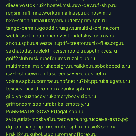
dieselvostok.ru
24hostel.msk.ru
w-dev.ru
f-ship.ru
regsmi.ru
filmnetwork.ru
malinasp.ru
kinosvin.ru
h2o-salon.ru
malutkayork.ru
deltaprim.spb.ru
tango-perm.ru
gooddir.ru
sgv.su
multiki-online.com
webkrasotki.com
cherinvest.ru
detskiy-ostrov.ru
ankou.spb.ru
alvesta1.ru
pdf-creator.ru
nix-files.org.ru
sakhatoday.ru
elektrikersymboler.ru
sputnikyes.ru
golf2club.msk.ru
aeforums.ru
zallclub.ru
multimodal.msk.ru
habaigry.ru
haikko.ru
sobakopedia.ru
isz-fest.ru
ewnc.info
screensaver-clock.net.ru
volnav.spb.ru
comnat.ru
npf.net.ru
7bit.pp.ru
kalugatur.ru
tesiaes.ru
card.com.ru
kazanka.spb.ru
gildiya-kuznecov.ru
kameryboavision.ru
griffoncom.spb.ru
fabrika-emotsiy.ru
PARK-MATROSOVA.RU
agat.spb.ru
avtoyurist-moskva1.ru
hardware.org.ru
схема-авто.рф
dg-lab.ru
angrup.ru
recruiter.spb.ru
music8.spb.ru
krsk124.ru
kubok.spb.ru
romanofforex.ru