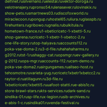
delfinet.ru
silvernano.ru
elestal.ru
vektor-doroga.ru
velotrenajery.ru
pronso54.ru
lenasever.ru
lovinskix.ru
show-pets.ru
smartnews03.ru
discofoxworld.ru
miraclecoon.ru
pongup.ru
hostel65.ru
liura.ru
glasspb.ru
firehunters.ru
gribowo.ru
gnalis.ru
bulkitula.ru
hometown-france.ru
1-xbeticricetc-1-xbetti-5.ru
shop-garena.ru
cricetc-1-xbetr-1-xbetcc-2.ru
one-life-story.ru
top-halyava.ru
accounts112.ru
poka-vse-doma-2.ru
3-d-file.ru
hahahaharms.ru
g2012.ru
tst-1.ru
shaggy-cat.ru
opsmgr.ru
ev-gallery.ru
g-2012.ru
ops-mgr.ru
accounts-112.ru
csm-demo.ru
poka-vse-doma2.ru
airgungames.ru
allseo-host.ru
tehosmotre.ru
varieta-yug.ru
cricetc1xbetr1xbetcc2.ru
raytor-d.ru
atillagunn.ru
3d-file.ru
1xbeticricetc1xbetti5.ru
uafoot-statti.ru
e-abis1c.ru
store-brawl-stars.ru
kts-services.ru
dark-sand.ru
sindika-01.ru
sp-life.ru
x-legion.ru
sib-archives.ru
e-abis-1-c.ru
sindika01.ru
venda-festival.ru