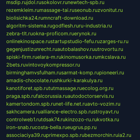
msdip.ru
jdol.ru
sokolovr.ru
newtech-spb.ru
rezemkleim.ru
massage-tai.ru
seonub.ru
zvonitut.ru
biolisichka24.ru
mncraft-download.ru
algoritm-sistema.ru
godflesh.ru
ru-industria.ru
zebra-tlt.ru
okna-proficom.ru
erynok.ru
onlinekinospace.ru
startupstudio-fefu.ru
zarges-ru.ru
gegenjustizunrecht.ru
autobalashov.ru
utrovortu.ru
spiski-firm.ru
elara-m.ru
kinomusorka.ru
mkcslava.ru
2bets.ru
vintovoykompressor.ru
birminghamvsfulham.ru
sarmat-komp.ru
pioneeri.ru
amadis-chocolate.ru
shkurki-karakulya.ru
kanotiforet.spb.ru
tutmassage.ru
ecolog.org.ru
praga.spb.ru
falcorussia.ru
autodoctorservis.ru
kamertondom.spb.ru
net-life.net.ru
avto-vozim.ru
sakhcamera.ru
alliance-electro.spb.ru
stroyavt.ru
controlweb1.ru
tdsak74.ru
kinzozo-ru.ru
kvotka.ru
iron-snab.ru
costa-bella.ru
eugrus.pp.ru
associaciya39.ru
primexpo.spb.ru
bezmorchin.ru
ia2.ru