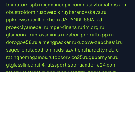
tmmotors.spb.ru
xjocuricopii.com
musavtomat.msk.ru
obustrojdom.ru
sovetcik.ru
ybaranovskaya.ru
ppknews.ru
cult-alshei.ru
JAPANRUSSIA.RU
proekciyamebel.ru
imper-finans.ru
rim.org.ru
glamourai.ru
brassminus.ru
zabor-pro.ru
ftn.pp.ru
dorogoe58.ru
laimengpacker.ru
kuzova-zapchasti.ru
sageerp.ru
taxodrom.ru
dsrazvitie.ru
hardcity.net.ru
ratinghomegames.ru
topservice25.ru
gubernyan.ru
gtglasslined.ru
ii4.ru
tssport.spb.ru
andorra24.com
blackwallstreet.ru
oboimos.ru
optim-doors.com.ru
ikuch.ru
nycr.org.ru
npa21.ru
vremya-ch.spb.ru
desert000.ru
ivtorgi.ru
ifiori.ru
catalog-statei.ru
dcv.org.ru
spetsmaster174.ru
ipkameryhiseeu.ru
dum26.ru
ruspol.spb.ru
fr-opendp.ru
kam-solnyshko.ru
cheyenne-arapaho.ru
sevzapmetal.spb.ru
ted-lapidus.spb.ru
parasite-eliminator.ru
sigma-complete.ru
modernworld.ru
dama-moda.ru
eholot-group.ru
sk-nvkz.ru
DRONGOLD.RU