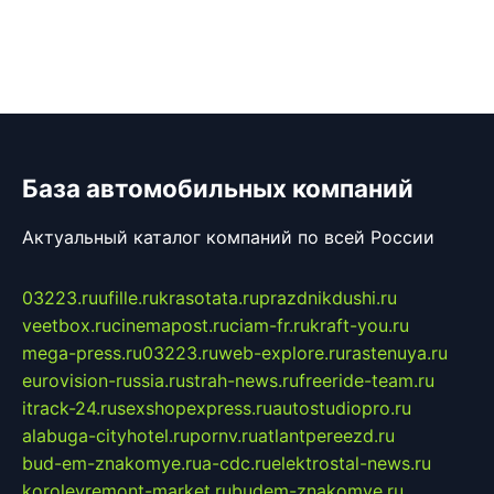
База автомобильных компаний
Актуальный каталог компаний по всей России
03223.ru
ufille.ru
krasotata.ru
prazdnikdushi.ru
veetbox.ru
cinemapost.ru
ciam-fr.ru
kraft-you.ru
mega-press.ru
03223.ru
web-explore.ru
rastenuya.ru
eurovision-russia.ru
strah-news.ru
freeride-team.ru
itrack-24.ru
sexshopexpress.ru
autostudiopro.ru
alabuga-cityhotel.ru
pornv.ru
atlantpereezd.ru
bud-em-znakomye.ru
a-cdc.ru
elektrostal-news.ru
korolevremont-market.ru
budem-znakomye.ru