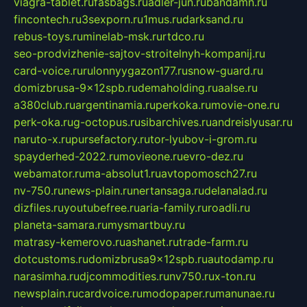
viagra-tablet.ru
fasbags.ru
adler-jun.ru
bandamn.ru
fincontech.ru
3sexporn.ru
1mus.ru
darksand.ru
rebus-toys.ru
minelab-msk.ru
rtdco.ru
seo-prodvizhenie-sajtov-stroitelnyh-kompanij.ru
card-voice.ru
rulonnyygazon177.ru
snow-guard.ru
domizbrusa-9x12spb.ru
demaholding.ru
aalse.ru
a380club.ru
argentinamia.ru
perkoka.ru
movie-one.ru
perk-oka.ru
g-octopus.ru
sibarchives.ru
andreislyusar.ru
naruto-x.ru
pursefactory.ru
tor-lyubov-i-grom.ru
spayderhed-2022.ru
movieone.ru
evro-dez.ru
webamator.ru
ma-absolut1.ru
avtopomosch27.ru
nv-750.ru
news-plain.ru
nertansaga.ru
delanalad.ru
dizfiles.ru
youtubefree.ru
aria-family.ru
roadli.ru
planeta-samara.ru
mysmartbuy.ru
matrasy-kemerovo.ru
ashanet.ru
trade-farm.ru
dotcustoms.ru
domizbrusa9x12spb.ru
autodamp.ru
narasimha.ru
djcommodities.ru
nv750.ru
x-ton.ru
newsplain.ru
cardvoice.ru
modopaper.ru
manunae.ru