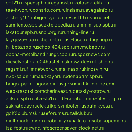
cpt21.ru
ispecspb.ru
regahost.ru
kolosok-elita.ru
tae-kwon.ru
consrio.com.ru
insiam.ru
avegainfo.ru
archery161.ru
bigencyclica.ru
vlast16.ru
korru.net
sarmiento.spb.su
extelopedia.ru
lammin-suo.spb.ru
iskatour.spb.ru
snpi.org.ru
running-line.ru
krygeva-spa.ru
chel.net.ru
rust-loco.ru
dugshop.ru
hl-beta.spb.ru
school494.spb.ru
mymubaby.ru
epoha-metalband.ru
ngr.spb.ru
rusgosnews.com
dieselvostok.ru
24hostel.msk.ru
w-dev.ru
f-ship.ru
regsmi.ru
filmnetwork.ru
malinasp.ru
kinosvin.ru
h2o-salon.ru
malutkayork.ru
deltaprim.spb.ru
tango-perm.ru
gooddir.ru
sgv.su
multiki-online.com
webkrasotki.com
cherinvest.ru
detskiy-ostrov.ru
ankou.spb.ru
alvesta1.ru
pdf-creator.ru
nix-files.org.ru
sakhatoday.ru
elektrikersymboler.ru
sputnikyes.ru
golf2club.msk.ru
aeforums.ru
zallclub.ru
multimodal.msk.ru
habaigry.ru
haikko.ru
sobakopedia.ru
isz-fest.ru
ewnc.info
screensaver-clock.net.ru