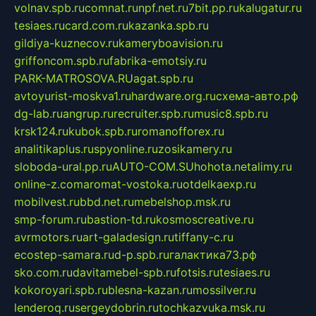
volnav.spb.ru
comnat.ru
npf.net.ru
7bit.pp.ru
kalugatur.ru
tesiaes.ru
card.com.ru
kazanka.spb.ru
gildiya-kuznecov.ru
kameryboavision.ru
griffoncom.spb.ru
fabrika-emotsiy.ru
PARK-MATROSOVA.RU
agat.spb.ru
avtoyurist-moskva1.ru
hardware.org.ru
схема-авто.рф
dg-lab.ru
angrup.ru
recruiter.spb.ru
music8.spb.ru
krsk124.ru
kubok.spb.ru
romanofforex.ru
analitikaplus.ru
spyonline.ru
zosikamery.ru
sloboda-ural.pp.ru
AUTO-COM.SU
hohota.net
alimy.ru
online-z.com
aromat-vostoka.ru
otdelkaexp.ru
mobilvest.ru
bbd.net.ru
mebelshop.msk.ru
smp-forum.ru
bastion-td.ru
kosmoscreative.ru
avrmotors.ru
art-galadesign.ru
tiffany-c.ru
ecostep-samara.ru
d-p.spb.ru
галактика73.рф
sko.com.ru
davitamebel-spb.ru
fotsis.ru
tesiaes.ru
kokoroyari.spb.ru
blesna-kazan.ru
mossilver.ru
lenderoq.ru
sergeydobrin.ru
tochkazvuka.msk.ru