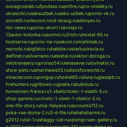
oooagrosnab.ru
fpodaso.ru
emfire.ru
pro-otdelky.ru
ukrasotki.ru
seksuzbek.ru
seks-uzbek.ru
porno-vk.ru
sovratili.ru
olecoon.ru
vd-dosug.ru
adonyev.ru
rbc-news.ru
porno-skvirt.ru
krospr.ru
13autor-kolonka.ru
sormol.ru
2rich.ru
hostel-65.ru
hostserve.ru
porno-na-russkom.ru
mishinlab.ru
neznobi.ru
bigfatcc.ru
habble.ru
starbucksvia.ru
delfinet.ru
silvernano.ru
elestal.ru
vektor-doroga.ru
velotrenajery.ru
pronso54.ru
lenasever.ru
lovinskix.ru
show-pets.ru
smartnews03.ru
discofoxworld.ru
miraclecoon.ru
pongup.ru
hostel65.ru
liura.ru
glasspb.ru
firehunters.ru
gribowo.ru
gnalis.ru
bulkitula.ru
hometown-france.ru
1-xbeticricetc-1-xbetti-5.ru
shop-garena.ru
cricetc-1-xbetr-1-xbetcc-2.ru
one-life-story.ru
top-halyava.ru
accounts112.ru
poka-vse-doma-2.ru
3-d-file.ru
hahahaharms.ru
g2012.ru
tst-1.ru
shaggy-cat.ru
opsmgr.ru
ev-gallery.ru
g-2012.ru
ops-mgr.ru
accounts-112.ru
csm-demo.ru