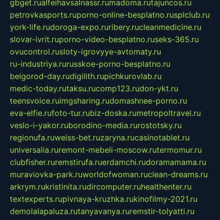
gbget.ru
alfeihavsalnassr.ru
madoma.ru
tajuncos.ru
petrovkasports.ru
porno-online-besplatno.ru
splclub.ru
york-life.ru
doroga-expo.ru
ribery.ru
cleanmedicine.ru
slovar-ivrit.ru
porno-video-besplatno.ru
seks-365.ru
ovucontrol.ru
sloty-igrovyye-avtomaty.ru
ru-industriya.ru
russkoe-porno-besplatno.ru
belgorod-day.ru
digilith.ru
pichkurovlab.ru
medic-today.ru
taksu.ru
comp123.ru
don-ykt.ru
teensvoice.ru
imgsharing.ru
domashnee-porno.ru
eva-elfie.ru
foto-tur.ru
biz-doska.ru
metropoltravel.ru
veslo-i-yakor.ru
borodino-media.ru
rostotsky.ru
regionufa.ru
weiss-bet.ru
zaryna.ru
casinotablet.ru
universalia.ru
remont-mebeli-moscow.ru
termomur.ru
clubfisher.ru
remstirufa.ru
erdamchi.ru
doramamama.ru
muraviovka-park.ru
worldofwoman.ru
clean-dreams.ru
arkrym.ru
kristinita.ru
dircomputer.ru
healthenter.ru
textexperts.ru
pivnaya-kruzhka.ru
kinofilmy-2021.ru
demolalapaluza.ru
tanyavanya.ru
remstir-tolyatti.ru