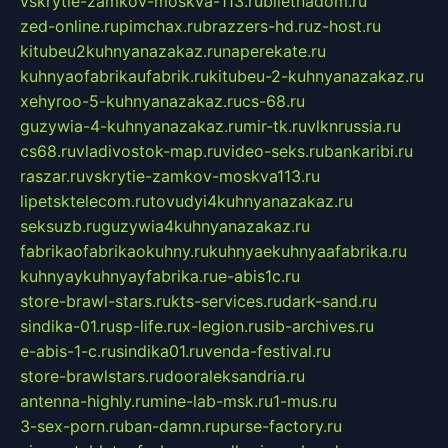
vskrytie-zamkov-moskva-113.ru
biletnadom.ru
zed-online.ru
pimchax.ru
brazzers-hd.ru
z-host.ru
kitubeu2kuhnyanazakaz.ru
naperekate.ru
kuhnyaofabrikaufabrik.ru
kitubeu-2-kuhnyanazakaz.ru
xehyroo-5-kuhnyanazakaz.ru
cs-68.ru
guzywia-4-kuhnyanazakaz.ru
mir-tk.ru
vlknrussia.ru
cs68.ru
vladivostok-map.ru
video-seks.ru
bankaribi.ru
raszar.ru
vskrytie-zamkov-moskva113.ru
lipetsktelecom.ru
tovudyi4kuhnyanazakaz.ru
seksuzb.ru
guzywia4kuhnyanazakaz.ru
fabrikaofabrikaokuhny.ru
kuhnyaekuhnyaafabrika.ru
kuhnyaykuhnyayfabrika.ru
e-abis1c.ru
store-brawl-stars.ru
kts-services.ru
dark-sand.ru
sindika-01.ru
sp-life.ru
x-legion.ru
sib-archives.ru
e-abis-1-c.ru
sindika01.ru
venda-festival.ru
store-brawlstars.ru
dooraleksandria.ru
antenna-highly.ru
mine-lab-msk.ru
1-mus.ru
3-sex-porn.ru
ban-damn.ru
purse-factory.ru