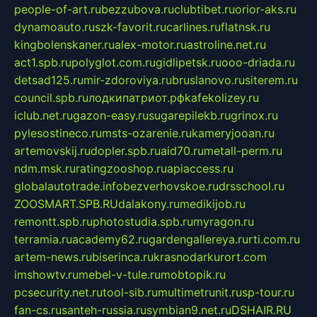
people-of-art.ru
bezzubova.ru
clubtibet.ru
orior-aks.ru
dynamoauto.ru
szk-favorit.ru
carlines.ru
flatnsk.ru
kingbolenskaner.ru
alex-motor.ru
astroline.net.ru
act1.spb.ru
polyglot.com.ru
gidlipetsk.ru
ooo-driada.ru
detsad125.ru
mir-zdoroviya.ru
bruslanovo.ru
siterem.ru
council.spb.ru
лодкипатриот.рф
kafekolizey.ru
iclub.net.ru
gazon-easy.ru
sugarepilekb.ru
grinox.ru
pylesostineco.ru
msts-ozarenie.ru
kameryjooan.ru
artemovskij.ru
dopler.spb.ru
aid70.ru
metall-perm.ru
ndm.msk.ru
ratingzooshop.ru
apiaccess.ru
globalautotrade.info
bezverhovskoe.ru
drsschool.ru
ZOOSMART.SPB.RU
dalakony.ru
medikijob.ru
remontt.spb.ru
photostudia.spb.ru
myragon.ru
terramia.ru
academy62.ru
gardengallereya.ru
rti.com.ru
artem-news.ru
biserinca.ru
krasnodarkurort.com
imshowtv.ru
mebel-v-tule.ru
mobtopik.ru
pcsecurity.net.ru
tool-sib.ru
multimetrunit.ru
sp-tour.ru
fan-cs.ru
santeh-russia.ru
symbian9.net.ru
DSHAIR.RU