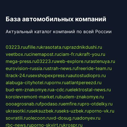
База автомобильных компаний
Актуальный каталог компаний по всей России
03223.ru
ufille.ru
krasotata.ru
prazdnikdushi.ru
veetbox.ru
cinemapost.ru
ciam-fr.ru
kraft-you.ru
mega-press.ru
03223.ru
web-explore.ru
rastenuya.ru
eurovision-russia.ru
strah-news.ru
freeride-team.ru
itrack-24.ru
sexshopexpress.ru
autostudiopro.ru
alabuga-cityhotel.ru
pornv.ru
atlantpereezd.ru
bud-em-znakomye.ru
a-cdc.ru
elektrostal-news.ru
korolevremont-market.ru
budem-znakomye.ru
oooagrosnab.ru
fpodaso.ru
emfire.ru
pro-otdelky.ru
ukrasotki.ru
seksuzbek.ru
seks-uzbek.ru
porno-vk.ru
sovratili.ru
olecoon.ru
vd-dosug.ru
adonyev.ru
rbc-news.ru
porno-skvirt.ru
krospr.ru