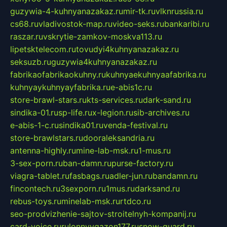
guzywia-4-kuhnyanazakaz.ru
mir-tk.ru
vlknrussia.ru
cs68.ru
vladivostok-map.ru
video-seks.ru
bankaribi.ru
raszar.ru
vskrytie-zamkov-moskva113.ru
lipetsktelecom.ru
tovudyi4kuhnyanazakaz.ru
seksuzb.ru
guzywia4kuhnyanazakaz.ru
fabrikaofabrikaokuhny.ru
kuhnyaekuhnyaafabrika.ru
kuhnyaykuhnyayfabrika.ru
e-abis1c.ru
store-brawl-stars.ru
kts-services.ru
dark-sand.ru
sindika-01.ru
sp-life.ru
x-legion.ru
sib-archives.ru
e-abis-1-c.ru
sindika01.ru
venda-festival.ru
store-brawlstars.ru
dooraleksandria.ru
antenna-highly.ru
mine-lab-msk.ru
1-mus.ru
3-sex-porn.ru
ban-damn.ru
purse-factory.ru
viagra-tablet.ru
fasbags.ru
adler-jun.ru
bandamn.ru
fincontech.ru
3sexporn.ru
1mus.ru
darksand.ru
rebus-toys.ru
minelab-msk.ru
rtdco.ru
seo-prodvizhenie-sajtov-stroitelnyh-kompanij.ru
card-voice.ru
rulonnyygazon177.ru
snow-guard.ru