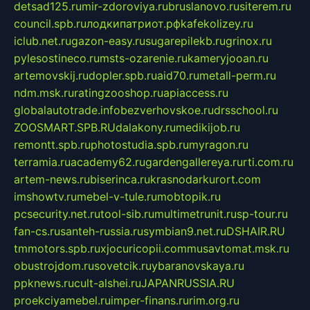
detsad125.ru
mir-zdoroviya.ru
bruslanovo.ru
siterem.ru
council.spb.ru
лодкипатриот.рф
kafekolizey.ru
iclub.net.ru
gazon-easy.ru
sugarepilekb.ru
grinox.ru
pylesostineco.ru
msts-ozarenie.ru
kameryjooan.ru
artemovskij.ru
dopler.spb.ru
aid70.ru
metall-perm.ru
ndm.msk.ru
ratingzooshop.ru
apiaccess.ru
globalautotrade.info
bezverhovskoe.ru
drsschool.ru
ZOOSMART.SPB.RU
dalakony.ru
medikijob.ru
remontt.spb.ru
photostudia.spb.ru
myragon.ru
terramia.ru
academy62.ru
gardengallereya.ru
rti.com.ru
artem-news.ru
biserinca.ru
krasnodarkurort.com
imshowtv.ru
mebel-v-tule.ru
mobtopik.ru
pcsecurity.net.ru
tool-sib.ru
multimetrunit.ru
sp-tour.ru
fan-cs.ru
santeh-russia.ru
symbian9.net.ru
DSHAIR.RU
tmmotors.spb.ru
xjocuricopii.com
musavtomat.msk.ru
obustrojdom.ru
sovetcik.ru
ybaranovskaya.ru
ppknews.ru
cult-alshei.ru
JAPANRUSSIA.RU
proekciyamebel.ru
imper-finans.ru
rim.org.ru