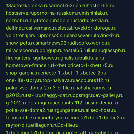
13autor-kolonka.ru
sormol.ru
2rich.ru
hostel-65.ru
hostserve.ru
porno-na-russkom.ru
mishinlab.ru
neznobi.ru
bigfatcc.ru
habble.ru
starbucksvia.ru
delfinet.ru
silvernano.ru
elestal.ru
vektor-doroga.ru
velotrenajery.ru
pronso54.ru
lenasever.ru
lovinskix.ru
show-pets.ru
smartnews03.ru
discofoxworld.ru
miraclecoon.ru
pongup.ru
hostel65.ru
liura.ru
glasspb.ru
firehunters.ru
gribowo.ru
gnalis.ru
bulkitula.ru
hometown-france.ru
1-xbeticricetc-1-xbetti-5.ru
shop-garena.ru
cricetc-1-xbetr-1-xbetcc-2.ru
one-life-story.ru
top-halyava.ru
accounts112.ru
poka-vse-doma-2.ru
3-d-file.ru
hahahaharms.ru
g2012.ru
tst-1.ru
shaggy-cat.ru
opsmgr.ru
ev-gallery.ru
g-2012.ru
ops-mgr.ru
accounts-112.ru
csm-demo.ru
poka-vse-doma2.ru
airgungames.ru
allseo-host.ru
tehosmotre.ru
varieta-yug.ru
cricetc1xbetr1xbetcc2.ru
raytor-d.ru
atillagunn.ru
3d-file.ru
1xbeticricetc1xbetti5.ru
uafoot-statti.ru
e-abis1c.ru