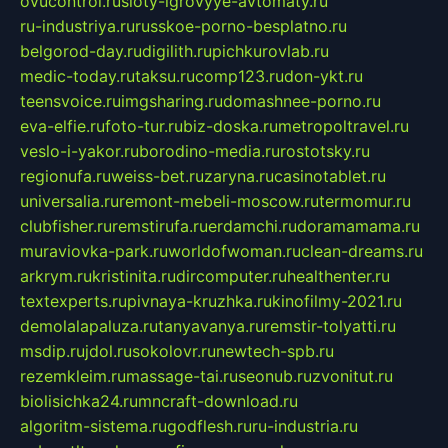
ovucontrol.ru
sloty-igrovyye-avtomaty.ru
ru-industriya.ru
russkoe-porno-besplatno.ru
belgorod-day.ru
digilith.ru
pichkurovlab.ru
medic-today.ru
taksu.ru
comp123.ru
don-ykt.ru
teensvoice.ru
imgsharing.ru
domashnee-porno.ru
eva-elfie.ru
foto-tur.ru
biz-doska.ru
metropoltravel.ru
veslo-i-yakor.ru
borodino-media.ru
rostotsky.ru
regionufa.ru
weiss-bet.ru
zaryna.ru
casinotablet.ru
universalia.ru
remont-mebeli-moscow.ru
termomur.ru
clubfisher.ru
remstirufa.ru
erdamchi.ru
doramamama.ru
muraviovka-park.ru
worldofwoman.ru
clean-dreams.ru
arkrym.ru
kristinita.ru
dircomputer.ru
healthenter.ru
textexperts.ru
pivnaya-kruzhka.ru
kinofilmy-2021.ru
demolalapaluza.ru
tanyavanya.ru
remstir-tolyatti.ru
msdip.ru
jdol.ru
sokolovr.ru
newtech-spb.ru
rezemkleim.ru
massage-tai.ru
seonub.ru
zvonitut.ru
biolisichka24.ru
mncraft-download.ru
algoritm-sistema.ru
godflesh.ru
ru-industria.ru