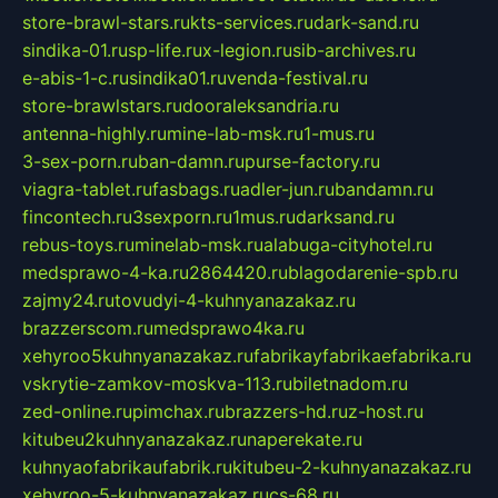
store-brawl-stars.ru
kts-services.ru
dark-sand.ru
sindika-01.ru
sp-life.ru
x-legion.ru
sib-archives.ru
e-abis-1-c.ru
sindika01.ru
venda-festival.ru
store-brawlstars.ru
dooraleksandria.ru
antenna-highly.ru
mine-lab-msk.ru
1-mus.ru
3-sex-porn.ru
ban-damn.ru
purse-factory.ru
viagra-tablet.ru
fasbags.ru
adler-jun.ru
bandamn.ru
fincontech.ru
3sexporn.ru
1mus.ru
darksand.ru
rebus-toys.ru
minelab-msk.ru
alabuga-cityhotel.ru
medsprawo-4-ka.ru
2864420.ru
blagodarenie-spb.ru
zajmy24.ru
tovudyi-4-kuhnyanazakaz.ru
brazzerscom.ru
medsprawo4ka.ru
xehyroo5kuhnyanazakaz.ru
fabrikayfabrikaefabrika.ru
vskrytie-zamkov-moskva-113.ru
biletnadom.ru
zed-online.ru
pimchax.ru
brazzers-hd.ru
z-host.ru
kitubeu2kuhnyanazakaz.ru
naperekate.ru
kuhnyaofabrikaufabrik.ru
kitubeu-2-kuhnyanazakaz.ru
xehyroo-5-kuhnyanazakaz.ru
cs-68.ru