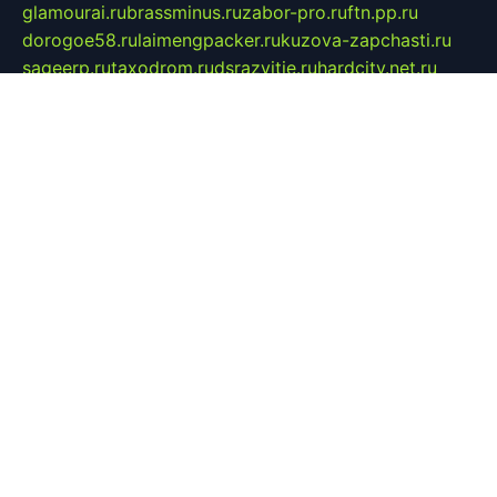
glamourai.ru
brassminus.ru
zabor-pro.ru
ftn.pp.ru
dorogoe58.ru
laimengpacker.ru
kuzova-zapchasti.ru
sageerp.ru
taxodrom.ru
dsrazvitie.ru
hardcity.net.ru
ratinghomegames.ru
topservice25.ru
gubernyan.ru
gtglasslined.ru
ii4.ru
tssport.spb.ru
andorra24.com
blackwallstreet.ru
oboimos.ru
optim-doors.com.ru
ikuch.ru
nycr.org.ru
npa21.ru
vremya-ch.spb.ru
desert000.ru
ivtorgi.ru
ifiori.ru
catalog-statei.ru
dcv.org.ru
spetsmaster174.ru
ipkameryhiseeu.ru
dum26.ru
ruspol.spb.ru
fr-opendp.ru
kam-solnyshko.ru
cheyenne-arapaho.ru
sevzapmetal.spb.ru
ted-lapidus.spb.ru
parasite-eliminator.ru
sigma-complete.ru
modernworld.ru
dama-moda.ru
eholot-group.ru
sk-nvkz.ru
DRONGOLD.RU
democratia2.ru
i-farmer.ru
mass-sport.org
jablonex.spb.ru
bookmess.ru
linkword.ru
refineua.com.ru
cs-spec.net.ru
altay-mebel.ru
DNK-THEATRE.RU
mechaniks.spb.ru
ipcamtechage.ru