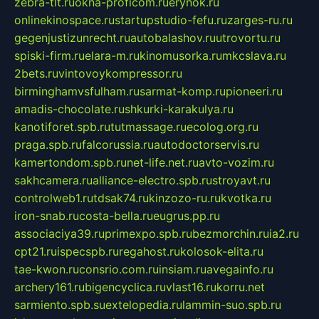
zebra-tlt.ru
okna-proficom.ru
erynok.ru
onlinekinospace.ru
startupstudio-fefu.ru
zarges-ru.ru
gegenjustizunrecht.ru
autobalashov.ru
utrovortu.ru
spiski-firm.ru
elara-m.ru
kinomusorka.ru
mkcslava.ru
2bets.ru
vintovoykompressor.ru
birminghamvsfulham.ru
sarmat-komp.ru
pioneeri.ru
amadis-chocolate.ru
shkurki-karakulya.ru
kanotiforet.spb.ru
tutmassage.ru
ecolog.org.ru
praga.spb.ru
falcorussia.ru
autodoctorservis.ru
kamertondom.spb.ru
net-life.net.ru
avto-vozim.ru
sakhcamera.ru
alliance-electro.spb.ru
stroyavt.ru
controlweb1.ru
tdsak74.ru
kinzozo-ru.ru
kvotka.ru
iron-snab.ru
costa-bella.ru
eugrus.pp.ru
associaciya39.ru
primexpo.spb.ru
bezmorchin.ru
ia2.ru
cpt21.ru
ispecspb.ru
regahost.ru
kolosok-elita.ru
tae-kwon.ru
consrio.com.ru
insiam.ru
avegainfo.ru
archery161.ru
bigencyclica.ru
vlast16.ru
korru.net
sarmiento.spb.su
extelopedia.ru
lammin-suo.spb.ru