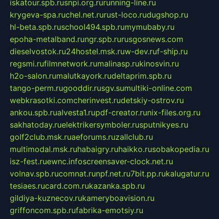
iskatour.spb.ru
snpi.org.ru
running-line.ru
krygeva-spa.ru
chel.net.ru
rust-loco.ru
dugshop.ru
hl-beta.spb.ru
school494.spb.ru
mymubaby.ru
epoha-metalband.ru
ngr.spb.ru
rusgosnews.com
dieselvostok.ru
24hostel.msk.ru
w-dev.ru
f-ship.ru
regsmi.ru
filmnetwork.ru
malinasp.ru
kinosvin.ru
h2o-salon.ru
malutkayork.ru
deltaprim.spb.ru
tango-perm.ru
gooddir.ru
sgv.su
multiki-online.com
webkrasotki.com
cherinvest.ru
detskiy-ostrov.ru
ankou.spb.ru
alvesta1.ru
pdf-creator.ru
nix-files.org.ru
sakhatoday.ru
elektrikersymboler.ru
sputnikyes.ru
golf2club.msk.ru
aeforums.ru
zallclub.ru
multimodal.msk.ru
habaigry.ru
haikko.ru
sobakopedia.ru
isz-fest.ru
ewnc.info
screensaver-clock.net.ru
volnav.spb.ru
comnat.ru
npf.net.ru
7bit.pp.ru
kalugatur.ru
tesiaes.ru
card.com.ru
kazanka.spb.ru
gildiya-kuznecov.ru
kameryboavision.ru
griffoncom.spb.ru
fabrika-emotsiy.ru