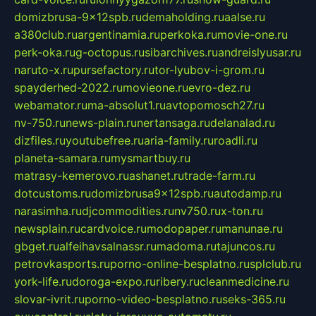
domizbrusa-9x12spb.ru
demaholding.ru
aalse.ru
a380club.ru
argentinamia.ru
perkoka.ru
movie-one.ru
perk-oka.ru
g-octopus.ru
sibarchives.ru
andreislyusar.ru
naruto-x.ru
pursefactory.ru
tor-lyubov-i-grom.ru
spayderhed-2022.ru
movieone.ru
evro-dez.ru
webamator.ru
ma-absolut1.ru
avtopomosch27.ru
nv-750.ru
news-plain.ru
nertansaga.ru
delanalad.ru
dizfiles.ru
youtubefree.ru
aria-family.ru
roadli.ru
planeta-samara.ru
mysmartbuy.ru
matrasy-kemerovo.ru
ashanet.ru
trade-farm.ru
dotcustoms.ru
domizbrusa9x12spb.ru
autodamp.ru
narasimha.ru
djcommodities.ru
nv750.ru
x-ton.ru
newsplain.ru
cardvoice.ru
modopaper.ru
manunae.ru
gbget.ru
alfeihavsalnassr.ru
madoma.ru
tajuncos.ru
petrovkasports.ru
porno-online-besplatno.ru
splclub.ru
york-life.ru
doroga-expo.ru
ribery.ru
cleanmedicine.ru
slovar-ivrit.ru
porno-video-besplatno.ru
seks-365.ru