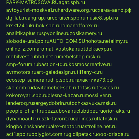
PARK-MATROSOVA.RU
agat.spb.ru
avtoyurist-moskva1.ru
hardware.org.ru
схема-авто.рф
dg-lab.ru
angrup.ru
recruiter.spb.ru
music8.spb.ru
krsk124.ru
kubok.spb.ru
romanofforex.ru
analitikaplus.ru
spyonline.ru
zosikamery.ru
sloboda-ural.pp.ru
AUTO-COM.SU
hohota.net
alimy.ru
online-z.com
aromat-vostoka.ru
otdelkaexp.ru
mobilvest.ru
bbd.net.ru
mebelshop.msk.ru
smp-forum.ru
bastion-td.ru
kosmoscreative.ru
avrmotors.ru
art-galadesign.ru
tiffany-c.ru
ecostep-samara.ru
d-p.spb.ru
галактика73.рф
sko.com.ru
davitamebel-spb.ru
fotsis.ru
tesiaes.ru
kokoroyari.spb.ru
blesna-kazan.ru
mossilver.ru
lenderoq.ru
sergeydobrin.ru
tochkazvuka.msk.ru
people-of-art.ru
bezzubova.ru
clubtibet.ru
orior-aks.ru
dynamoauto.ru
szk-favorit.ru
carlines.ru
flatnsk.ru
kingbolenskaner.ru
alex-motor.ru
astroline.net.ru
act1.spb.ru
polyglot.com.ru
gidlipetsk.ru
ooo-driada.ru