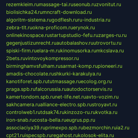
rezemkleim.ru
massage-tai.ru
seonub.ru
zvonitut.ru
biolisichka24.ru
mncraft-download.ru
algoritm-sistema.ru
godflesh.ru
ru-industria.ru
zebra-tlt.ru
okna-proficom.ru
erynok.ru
onlinekinospace.ru
startupstudio-fefu.ru
zarges-ru.ru
gegenjustizunrecht.ru
autobalashov.ru
utrovortu.ru
spiski-firm.ru
elara-m.ru
kinomusorka.ru
mkcslava.ru
2bets.ru
vintovoykompressor.ru
birminghamvsfulham.ru
sarmat-komp.ru
pioneeri.ru
amadis-chocolate.ru
shkurki-karakulya.ru
kanotiforet.spb.ru
tutmassage.ru
ecolog.org.ru
praga.spb.ru
falcorussia.ru
autodoctorservis.ru
kamertondom.spb.ru
net-life.net.ru
avto-vozim.ru
sakhcamera.ru
alliance-electro.spb.ru
stroyavt.ru
controlweb1.ru
tdsak74.ru
kinzozo-ru.ru
kvotka.ru
iron-snab.ru
costa-bella.ru
eugrus.pp.ru
associaciya39.ru
primexpo.spb.ru
bezmorchin.ru
ia2.ru
cpt21.ru
ispecspb.ru
regahost.ru
kolosok-elita.ru