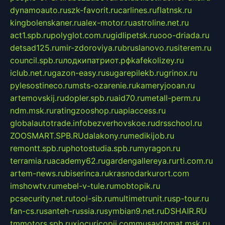
dynamoauto.ru
szk-favorit.ru
carlines.ru
flatnsk.ru
kingbolenskaner.ru
alex-motor.ru
astroline.net.ru
act1.spb.ru
polyglot.com.ru
gidlipetsk.ru
ooo-driada.ru
detsad125.ru
mir-zdoroviya.ru
bruslanovo.ru
siterem.ru
council.spb.ru
лодкипатриот.рф
kafekolizey.ru
iclub.net.ru
gazon-easy.ru
sugarepilekb.ru
grinox.ru
pylesostineco.ru
msts-ozarenie.ru
kameryjooan.ru
artemovskij.ru
dopler.spb.ru
aid70.ru
metall-perm.ru
ndm.msk.ru
ratingzooshop.ru
apiaccess.ru
globalautotrade.info
bezverhovskoe.ru
drsschool.ru
ZOOSMART.SPB.RU
dalakony.ru
medikijob.ru
remontt.spb.ru
photostudia.spb.ru
myragon.ru
terramia.ru
academy62.ru
gardengallereya.ru
rti.com.ru
artem-news.ru
biserinca.ru
krasnodarkurort.com
imshowtv.ru
mebel-v-tule.ru
mobtopik.ru
pcsecurity.net.ru
tool-sib.ru
multimetrunit.ru
sp-tour.ru
fan-cs.ru
santeh-russia.ru
symbian9.net.ru
DSHAIR.RU
tmmotors.spb.ru
xjocuricopii.com
musavtomat.msk.ru