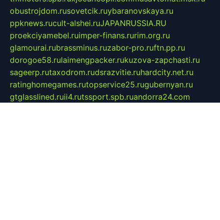
obustrojdom.ru
sovetcik.ru
ybaranovskaya.ru
ppknews.ru
cult-alshei.ru
JAPANRUSSIA.RU
proekciyamebel.ru
imper-finans.ru
rim.org.ru
glamourai.ru
brassminus.ru
zabor-pro.ru
ftn.pp.ru
dorogoe58.ru
laimengpacker.ru
kuzova-zapchasti.ru
sageerp.ru
taxodrom.ru
dsrazvitie.ru
hardcity.net.ru
ratinghomegames.ru
topservice25.ru
gubernyan.ru
gtglasslined.ru
ii4.ru
tssport.spb.ru
andorra24.com
blackwallstreet.ru
oboimos.ru
optim-doors.com.ru
ikuch.ru
nycr.org.ru
npa21.ru
vremya-ch.spb.ru
desert000.ru
ivtorgi.ru
ifiori.ru
catalog-statei.ru
dcv.org.ru
spetsmaster174.ru
ipkameryhiseeu.ru
dum26.ru
ruspol.spb.ru
fr-opendp.ru
kam-solnyshko.ru
cheyenne-arapaho.ru
sevzapmetal.spb.ru
ted-lapidus.spb.ru
parasite-eliminator.ru
sigma-complete.ru
modernworld.ru
dama-moda.ru
eholot-group.ru
sk-nvkz.ru
DRONGOLD.RU
democratia2.ru
i-farmer.ru
mass-sport.org