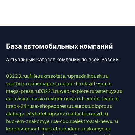
База автомобильных компаний
Актуальный каталог компаний по всей России
03223.ru
ufille.ru
krasotata.ru
prazdnikdushi.ru
veetbox.ru
cinemapost.ru
ciam-fr.ru
kraft-you.ru
mega-press.ru
03223.ru
web-explore.ru
rastenuya.ru
eurovision-russia.ru
strah-news.ru
freeride-team.ru
itrack-24.ru
sexshopexpress.ru
autostudiopro.ru
alabuga-cityhotel.ru
pornv.ru
atlantpereezd.ru
bud-em-znakomye.ru
a-cdc.ru
elektrostal-news.ru
korolevremont-market.ru
budem-znakomye.ru