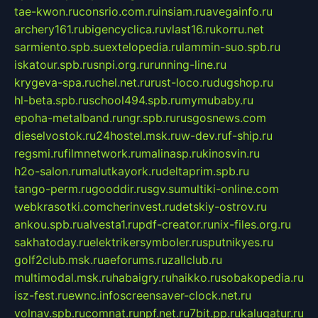
tae-kwon.ru
consrio.com.ru
insiam.ru
avegainfo.ru
archery161.ru
bigencyclica.ru
vlast16.ru
korru.net
sarmiento.spb.su
extelopedia.ru
lammin-suo.spb.ru
iskatour.spb.ru
snpi.org.ru
running-line.ru
krygeva-spa.ru
chel.net.ru
rust-loco.ru
dugshop.ru
hl-beta.spb.ru
school494.spb.ru
mymubaby.ru
epoha-metalband.ru
ngr.spb.ru
rusgosnews.com
dieselvostok.ru
24hostel.msk.ru
w-dev.ru
f-ship.ru
regsmi.ru
filmnetwork.ru
malinasp.ru
kinosvin.ru
h2o-salon.ru
malutkayork.ru
deltaprim.spb.ru
tango-perm.ru
gooddir.ru
sgv.su
multiki-online.com
webkrasotki.com
cherinvest.ru
detskiy-ostrov.ru
ankou.spb.ru
alvesta1.ru
pdf-creator.ru
nix-files.org.ru
sakhatoday.ru
elektrikersymboler.ru
sputnikyes.ru
golf2club.msk.ru
aeforums.ru
zallclub.ru
multimodal.msk.ru
habaigry.ru
haikko.ru
sobakopedia.ru
isz-fest.ru
ewnc.info
screensaver-clock.net.ru
volnav.spb.ru
comnat.ru
npf.net.ru
7bit.pp.ru
kalugatur.ru