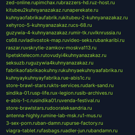
zed-online.ru
pimchax.ru
brazzers-hd.ru
z-host.ru
kitubeu2kuhnyanazakaz.ru
naperekate.ru
kuhnyaofabrikaufabrik.ru
kitubeu-2-kuhnyanazakaz.ru
xehyroo-5-kuhnyanazakaz.ru
cs-68.ru
guzywia-4-kuhnyanazakaz.ru
mir-tk.ru
vlknrussia.ru
cs68.ru
vladivostok-map.ru
video-seks.ru
bankaribi.ru
raszar.ru
vskrytie-zamkov-moskva113.ru
lipetsktelecom.ru
tovudyi4kuhnyanazakaz.ru
seksuzb.ru
guzywia4kuhnyanazakaz.ru
fabrikaofabrikaokuhny.ru
kuhnyaekuhnyaafabrika.ru
kuhnyaykuhnyayfabrika.ru
e-abis1c.ru
store-brawl-stars.ru
kts-services.ru
dark-sand.ru
sindika-01.ru
sp-life.ru
x-legion.ru
sib-archives.ru
e-abis-1-c.ru
sindika01.ru
venda-festival.ru
store-brawlstars.ru
dooraleksandria.ru
antenna-highly.ru
mine-lab-msk.ru
1-mus.ru
3-sex-porn.ru
ban-damn.ru
purse-factory.ru
viagra-tablet.ru
fasbags.ru
adler-jun.ru
bandamn.ru