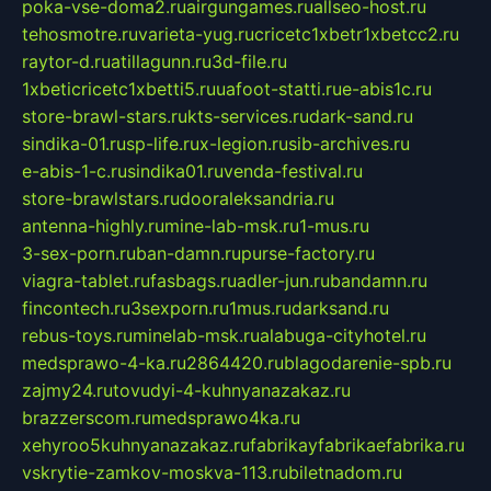
poka-vse-doma2.ru
airgungames.ru
allseo-host.ru
tehosmotre.ru
varieta-yug.ru
cricetc1xbetr1xbetcc2.ru
raytor-d.ru
atillagunn.ru
3d-file.ru
1xbeticricetc1xbetti5.ru
uafoot-statti.ru
e-abis1c.ru
store-brawl-stars.ru
kts-services.ru
dark-sand.ru
sindika-01.ru
sp-life.ru
x-legion.ru
sib-archives.ru
e-abis-1-c.ru
sindika01.ru
venda-festival.ru
store-brawlstars.ru
dooraleksandria.ru
antenna-highly.ru
mine-lab-msk.ru
1-mus.ru
3-sex-porn.ru
ban-damn.ru
purse-factory.ru
viagra-tablet.ru
fasbags.ru
adler-jun.ru
bandamn.ru
fincontech.ru
3sexporn.ru
1mus.ru
darksand.ru
rebus-toys.ru
minelab-msk.ru
alabuga-cityhotel.ru
medsprawo-4-ka.ru
2864420.ru
blagodarenie-spb.ru
zajmy24.ru
tovudyi-4-kuhnyanazakaz.ru
brazzerscom.ru
medsprawo4ka.ru
xehyroo5kuhnyanazakaz.ru
fabrikayfabrikaefabrika.ru
vskrytie-zamkov-moskva-113.ru
biletnadom.ru