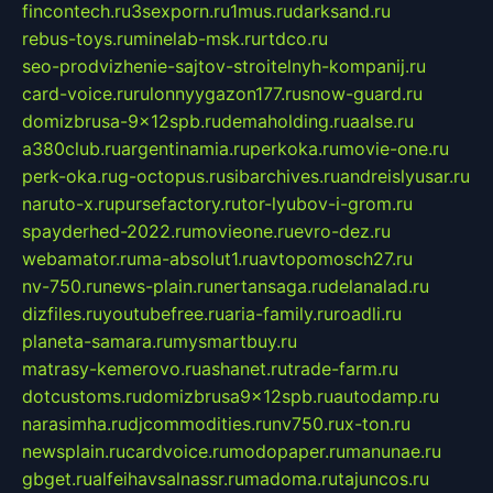
fincontech.ru
3sexporn.ru
1mus.ru
darksand.ru
rebus-toys.ru
minelab-msk.ru
rtdco.ru
seo-prodvizhenie-sajtov-stroitelnyh-kompanij.ru
card-voice.ru
rulonnyygazon177.ru
snow-guard.ru
domizbrusa-9x12spb.ru
demaholding.ru
aalse.ru
a380club.ru
argentinamia.ru
perkoka.ru
movie-one.ru
perk-oka.ru
g-octopus.ru
sibarchives.ru
andreislyusar.ru
naruto-x.ru
pursefactory.ru
tor-lyubov-i-grom.ru
spayderhed-2022.ru
movieone.ru
evro-dez.ru
webamator.ru
ma-absolut1.ru
avtopomosch27.ru
nv-750.ru
news-plain.ru
nertansaga.ru
delanalad.ru
dizfiles.ru
youtubefree.ru
aria-family.ru
roadli.ru
planeta-samara.ru
mysmartbuy.ru
matrasy-kemerovo.ru
ashanet.ru
trade-farm.ru
dotcustoms.ru
domizbrusa9x12spb.ru
autodamp.ru
narasimha.ru
djcommodities.ru
nv750.ru
x-ton.ru
newsplain.ru
cardvoice.ru
modopaper.ru
manunae.ru
gbget.ru
alfeihavsalnassr.ru
madoma.ru
tajuncos.ru