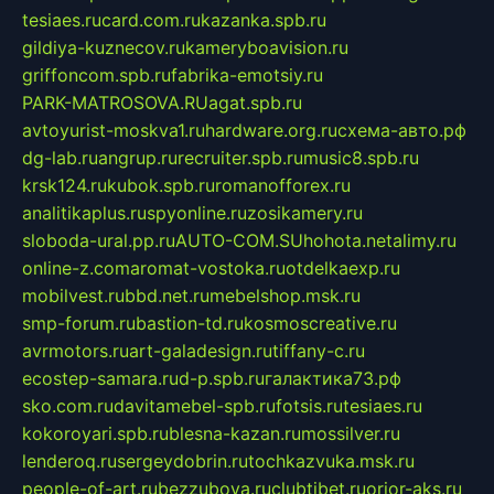
tesiaes.ru
card.com.ru
kazanka.spb.ru
gildiya-kuznecov.ru
kameryboavision.ru
griffoncom.spb.ru
fabrika-emotsiy.ru
PARK-MATROSOVA.RU
agat.spb.ru
avtoyurist-moskva1.ru
hardware.org.ru
схема-авто.рф
dg-lab.ru
angrup.ru
recruiter.spb.ru
music8.spb.ru
krsk124.ru
kubok.spb.ru
romanofforex.ru
analitikaplus.ru
spyonline.ru
zosikamery.ru
sloboda-ural.pp.ru
AUTO-COM.SU
hohota.net
alimy.ru
online-z.com
aromat-vostoka.ru
otdelkaexp.ru
mobilvest.ru
bbd.net.ru
mebelshop.msk.ru
smp-forum.ru
bastion-td.ru
kosmoscreative.ru
avrmotors.ru
art-galadesign.ru
tiffany-c.ru
ecostep-samara.ru
d-p.spb.ru
галактика73.рф
sko.com.ru
davitamebel-spb.ru
fotsis.ru
tesiaes.ru
kokoroyari.spb.ru
blesna-kazan.ru
mossilver.ru
lenderoq.ru
sergeydobrin.ru
tochkazvuka.msk.ru
people-of-art.ru
bezzubova.ru
clubtibet.ru
orior-aks.ru