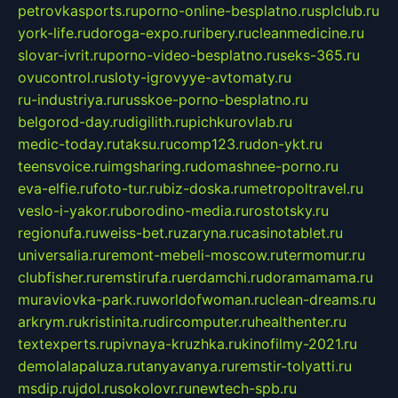
petrovkasports.ru
porno-online-besplatno.ru
splclub.ru
york-life.ru
doroga-expo.ru
ribery.ru
cleanmedicine.ru
slovar-ivrit.ru
porno-video-besplatno.ru
seks-365.ru
ovucontrol.ru
sloty-igrovyye-avtomaty.ru
ru-industriya.ru
russkoe-porno-besplatno.ru
belgorod-day.ru
digilith.ru
pichkurovlab.ru
medic-today.ru
taksu.ru
comp123.ru
don-ykt.ru
teensvoice.ru
imgsharing.ru
domashnee-porno.ru
eva-elfie.ru
foto-tur.ru
biz-doska.ru
metropoltravel.ru
veslo-i-yakor.ru
borodino-media.ru
rostotsky.ru
regionufa.ru
weiss-bet.ru
zaryna.ru
casinotablet.ru
universalia.ru
remont-mebeli-moscow.ru
termomur.ru
clubfisher.ru
remstirufa.ru
erdamchi.ru
doramamama.ru
muraviovka-park.ru
worldofwoman.ru
clean-dreams.ru
arkrym.ru
kristinita.ru
dircomputer.ru
healthenter.ru
textexperts.ru
pivnaya-kruzhka.ru
kinofilmy-2021.ru
demolalapaluza.ru
tanyavanya.ru
remstir-tolyatti.ru
msdip.ru
jdol.ru
sokolovr.ru
newtech-spb.ru