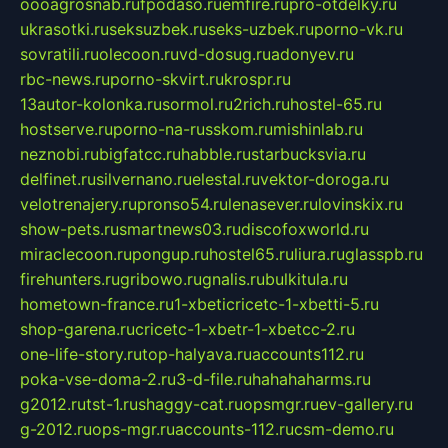
oooagrosnab.ru
fpodaso.ru
emfire.ru
pro-otdelky.ru
ukrasotki.ru
seksuzbek.ru
seks-uzbek.ru
porno-vk.ru
sovratili.ru
olecoon.ru
vd-dosug.ru
adonyev.ru
rbc-news.ru
porno-skvirt.ru
krospr.ru
13autor-kolonka.ru
sormol.ru
2rich.ru
hostel-65.ru
hostserve.ru
porno-na-russkom.ru
mishinlab.ru
neznobi.ru
bigfatcc.ru
habble.ru
starbucksvia.ru
delfinet.ru
silvernano.ru
elestal.ru
vektor-doroga.ru
velotrenajery.ru
pronso54.ru
lenasever.ru
lovinskix.ru
show-pets.ru
smartnews03.ru
discofoxworld.ru
miraclecoon.ru
pongup.ru
hostel65.ru
liura.ru
glasspb.ru
firehunters.ru
gribowo.ru
gnalis.ru
bulkitula.ru
hometown-france.ru
1-xbeticricetc-1-xbetti-5.ru
shop-garena.ru
cricetc-1-xbetr-1-xbetcc-2.ru
one-life-story.ru
top-halyava.ru
accounts112.ru
poka-vse-doma-2.ru
3-d-file.ru
hahahaharms.ru
g2012.ru
tst-1.ru
shaggy-cat.ru
opsmgr.ru
ev-gallery.ru
g-2012.ru
ops-mgr.ru
accounts-112.ru
csm-demo.ru