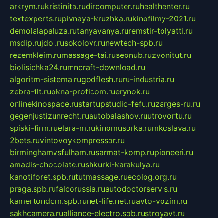
arkrym.ru
kristinita.ru
dircomputer.ru
healthenter.ru
textexperts.ru
pivnaya-kruzhka.ru
kinofilmy-2021.ru
demolalapaluza.ru
tanyavanya.ru
remstir-tolyatti.ru
msdip.ru
jdol.ru
sokolovr.ru
newtech-spb.ru
rezemkleim.ru
massage-tai.ru
seonub.ru
zvonitut.ru
biolisichka24.ru
mncraft-download.ru
algoritm-sistema.ru
godflesh.ru
ru-industria.ru
zebra-tlt.ru
okna-proficom.ru
erynok.ru
onlinekinospace.ru
startupstudio-fefu.ru
zarges-ru.ru
gegenjustizunrecht.ru
autobalashov.ru
utrovortu.ru
spiski-firm.ru
elara-m.ru
kinomusorka.ru
mkcslava.ru
2bets.ru
vintovoykompressor.ru
birminghamvsfulham.ru
sarmat-komp.ru
pioneeri.ru
amadis-chocolate.ru
shkurki-karakulya.ru
kanotiforet.spb.ru
tutmassage.ru
ecolog.org.ru
praga.spb.ru
falcorussia.ru
autodoctorservis.ru
kamertondom.spb.ru
net-life.net.ru
avto-vozim.ru
sakhcamera.ru
alliance-electro.spb.ru
stroyavt.ru