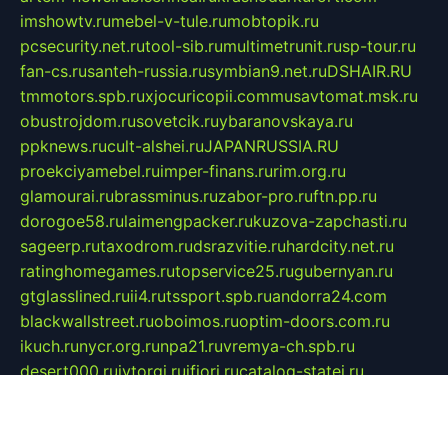
imshowtv.ru
mebel-v-tule.ru
mobtopik.ru
pcsecurity.net.ru
tool-sib.ru
multimetrunit.ru
sp-tour.ru
fan-cs.ru
santeh-russia.ru
symbian9.net.ru
DSHAIR.RU
tmmotors.spb.ru
xjocuricopii.com
musavtomat.msk.ru
obustrojdom.ru
sovetcik.ru
ybaranovskaya.ru
ppknews.ru
cult-alshei.ru
JAPANRUSSIA.RU
proekciyamebel.ru
imper-finans.ru
rim.org.ru
glamourai.ru
brassminus.ru
zabor-pro.ru
ftn.pp.ru
dorogoe58.ru
laimengpacker.ru
kuzova-zapchasti.ru
sageerp.ru
taxodrom.ru
dsrazvitie.ru
hardcity.net.ru
ratinghomegames.ru
topservice25.ru
gubernyan.ru
gtglasslined.ru
ii4.ru
tssport.spb.ru
andorra24.com
blackwallstreet.ru
oboimos.ru
optim-doors.com.ru
ikuch.ru
nycr.org.ru
npa21.ru
vremya-ch.spb.ru
desert000.ru
ivtorgi.ru
ifiori.ru
catalog-statei.ru
dcv.org.ru
spetsmaster174.ru
ipkameryhiseeu.ru
dum26.ru
ruspol.spb.ru
fr-opendp.ru
kam-solnyshko.ru
cheyenne-arapaho.ru
sevzapmetal.spb.ru