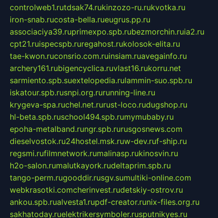
controlweb1.ru
tdsak74.ru
kinzozo-ru.ru
kvotka.ru
iron-snab.ru
costa-bella.ru
eugrus.pp.ru
associaciya39.ru
primexpo.spb.ru
bezmorchin.ru
ia2.ru
cpt21.ru
ispecspb.ru
regahost.ru
kolosok-elita.ru
tae-kwon.ru
consrio.com.ru
insiam.ru
avegainfo.ru
archery161.ru
bigencyclica.ru
vlast16.ru
korru.net
sarmiento.spb.su
extelopedia.ru
lammin-suo.spb.ru
iskatour.spb.ru
snpi.org.ru
running-line.ru
krygeva-spa.ru
chel.net.ru
rust-loco.ru
dugshop.ru
hl-beta.spb.ru
school494.spb.ru
mymubaby.ru
epoha-metalband.ru
ngr.spb.ru
rusgosnews.com
dieselvostok.ru
24hostel.msk.ru
w-dev.ru
f-ship.ru
regsmi.ru
filmnetwork.ru
malinasp.ru
kinosvin.ru
h2o-salon.ru
malutkayork.ru
deltaprim.spb.ru
tango-perm.ru
gooddir.ru
sgv.su
multiki-online.com
webkrasotki.com
cherinvest.ru
detskiy-ostrov.ru
ankou.spb.ru
alvesta1.ru
pdf-creator.ru
nix-files.org.ru
sakhatoday.ru
elektrikersymboler.ru
sputnikyes.ru