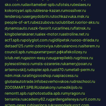
sko.com.ru
davitamebel-spb.ru
fotsis.ru
tesiaes.ru
kokoroyari.spb.ru
blesna-kazan.ru
mossilver.ru
lenderoq.ru
sergeydobrin.ru
tochkazvuka.msk.ru
people-of-art.ru
bezzubova.ru
clubtibet.ru
orior-aks.ru
dynamoauto.ru
szk-favorit.ru
carlines.ru
flatnsk.ru
kingbolenskaner.ru
alex-motor.ru
astroline.net.ru
act1.spb.ru
polyglot.com.ru
gidlipetsk.ru
ooo-driada.ru
detsad125.ru
mir-zdoroviya.ru
bruslanovo.ru
siterem.ru
council.spb.ru
лодкипатриот.рф
kafekolizey.ru
iclub.net.ru
gazon-easy.ru
sugarepilekb.ru
grinox.ru
pylesostineco.ru
msts-ozarenie.ru
kameryjooan.ru
artemovskij.ru
dopler.spb.ru
aid70.ru
metall-perm.ru
ndm.msk.ru
ratingzooshop.ru
apiaccess.ru
globalautotrade.info
bezverhovskoe.ru
drsschool.ru
ZOOSMART.SPB.RU
dalakony.ru
medikijob.ru
remontt.spb.ru
photostudia.spb.ru
myragon.ru
terramia.ru
academy62.ru
gardengallereya.ru
rti.com.ru
artem-news.ru
biserinca.ru
krasnodarkurort.com