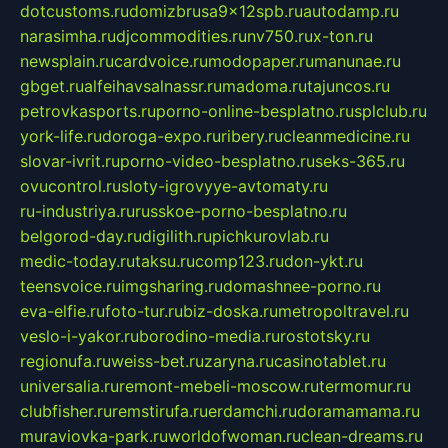
dotcustoms.ru
domizbrusa9x12spb.ru
autodamp.ru
narasimha.ru
djcommodities.ru
nv750.ru
x-ton.ru
newsplain.ru
cardvoice.ru
modopaper.ru
manunae.ru
gbget.ru
alfeihavsalnassr.ru
madoma.ru
tajuncos.ru
petrovkasports.ru
porno-online-besplatno.ru
splclub.ru
york-life.ru
doroga-expo.ru
ribery.ru
cleanmedicine.ru
slovar-ivrit.ru
porno-video-besplatno.ru
seks-365.ru
ovucontrol.ru
sloty-igrovyye-avtomaty.ru
ru-industriya.ru
russkoe-porno-besplatno.ru
belgorod-day.ru
digilith.ru
pichkurovlab.ru
medic-today.ru
taksu.ru
comp123.ru
don-ykt.ru
teensvoice.ru
imgsharing.ru
domashnee-porno.ru
eva-elfie.ru
foto-tur.ru
biz-doska.ru
metropoltravel.ru
veslo-i-yakor.ru
borodino-media.ru
rostotsky.ru
regionufa.ru
weiss-bet.ru
zaryna.ru
casinotablet.ru
universalia.ru
remont-mebeli-moscow.ru
termomur.ru
clubfisher.ru
remstirufa.ru
erdamchi.ru
doramamama.ru
muraviovka-park.ru
worldofwoman.ru
clean-dreams.ru