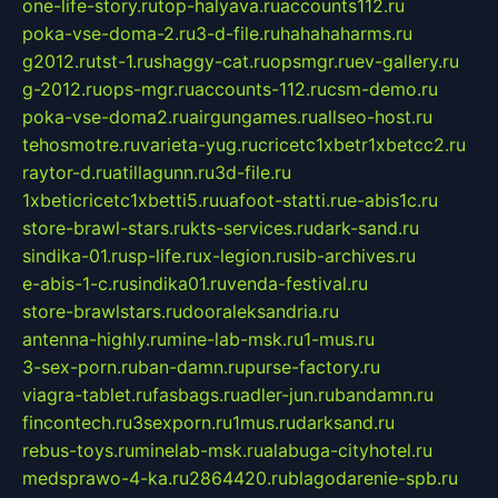
one-life-story.ru
top-halyava.ru
accounts112.ru
poka-vse-doma-2.ru
3-d-file.ru
hahahaharms.ru
g2012.ru
tst-1.ru
shaggy-cat.ru
opsmgr.ru
ev-gallery.ru
g-2012.ru
ops-mgr.ru
accounts-112.ru
csm-demo.ru
poka-vse-doma2.ru
airgungames.ru
allseo-host.ru
tehosmotre.ru
varieta-yug.ru
cricetc1xbetr1xbetcc2.ru
raytor-d.ru
atillagunn.ru
3d-file.ru
1xbeticricetc1xbetti5.ru
uafoot-statti.ru
e-abis1c.ru
store-brawl-stars.ru
kts-services.ru
dark-sand.ru
sindika-01.ru
sp-life.ru
x-legion.ru
sib-archives.ru
e-abis-1-c.ru
sindika01.ru
venda-festival.ru
store-brawlstars.ru
dooraleksandria.ru
antenna-highly.ru
mine-lab-msk.ru
1-mus.ru
3-sex-porn.ru
ban-damn.ru
purse-factory.ru
viagra-tablet.ru
fasbags.ru
adler-jun.ru
bandamn.ru
fincontech.ru
3sexporn.ru
1mus.ru
darksand.ru
rebus-toys.ru
minelab-msk.ru
alabuga-cityhotel.ru
medsprawo-4-ka.ru
2864420.ru
blagodarenie-spb.ru