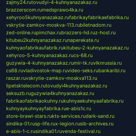
zajmy24.ru
tovudyi-4-kuhnyanazakaz.ru
brazzerscom.ru
medsprawo4ka.ru
xehyroo5kuhnyanazakaz.ru
fabrikayfabrikaefabrika.ru
vskrytie-zamkov-moskva-113.ru
biletnadom.ru
zed-online.ru
pimchax.ru
brazzers-hd.ru
z-host.ru
kitubeu2kuhnyanazakaz.ru
naperekate.ru
kuhnyaofabrikaufabrik.ru
kitubeu-2-kuhnyanazakaz.ru
xehyroo-5-kuhnyanazakaz.ru
cs-68.ru
guzywia-4-kuhnyanazakaz.ru
mir-tk.ru
vlknrussia.ru
cs68.ru
vladivostok-map.ru
video-seks.ru
bankaribi.ru
raszar.ru
vskrytie-zamkov-moskva113.ru
lipetsktelecom.ru
tovudyi4kuhnyanazakaz.ru
seksuzb.ru
guzywia4kuhnyanazakaz.ru
fabrikaofabrikaokuhny.ru
kuhnyaekuhnyaafabrika.ru
kuhnyaykuhnyayfabrika.ru
e-abis1c.ru
store-brawl-stars.ru
kts-services.ru
dark-sand.ru
sindika-01.ru
sp-life.ru
x-legion.ru
sib-archives.ru
e-abis-1-c.ru
sindika01.ru
venda-festival.ru