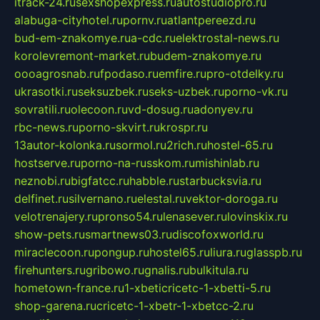
itrack-24.ru
sexshopexpress.ru
autostudiopro.ru
alabuga-cityhotel.ru
pornv.ru
atlantpereezd.ru
bud-em-znakomye.ru
a-cdc.ru
elektrostal-news.ru
korolevremont-market.ru
budem-znakomye.ru
oooagrosnab.ru
fpodaso.ru
emfire.ru
pro-otdelky.ru
ukrasotki.ru
seksuzbek.ru
seks-uzbek.ru
porno-vk.ru
sovratili.ru
olecoon.ru
vd-dosug.ru
adonyev.ru
rbc-news.ru
porno-skvirt.ru
krospr.ru
13autor-kolonka.ru
sormol.ru
2rich.ru
hostel-65.ru
hostserve.ru
porno-na-russkom.ru
mishinlab.ru
neznobi.ru
bigfatcc.ru
habble.ru
starbucksvia.ru
delfinet.ru
silvernano.ru
elestal.ru
vektor-doroga.ru
velotrenajery.ru
pronso54.ru
lenasever.ru
lovinskix.ru
show-pets.ru
smartnews03.ru
discofoxworld.ru
miraclecoon.ru
pongup.ru
hostel65.ru
liura.ru
glasspb.ru
firehunters.ru
gribowo.ru
gnalis.ru
bulkitula.ru
hometown-france.ru
1-xbeticricetc-1-xbetti-5.ru
shop-garena.ru
cricetc-1-xbetr-1-xbetcc-2.ru