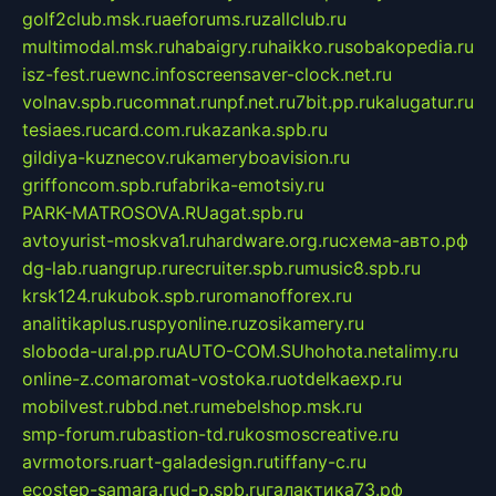
golf2club.msk.ru
aeforums.ru
zallclub.ru
multimodal.msk.ru
habaigry.ru
haikko.ru
sobakopedia.ru
isz-fest.ru
ewnc.info
screensaver-clock.net.ru
volnav.spb.ru
comnat.ru
npf.net.ru
7bit.pp.ru
kalugatur.ru
tesiaes.ru
card.com.ru
kazanka.spb.ru
gildiya-kuznecov.ru
kameryboavision.ru
griffoncom.spb.ru
fabrika-emotsiy.ru
PARK-MATROSOVA.RU
agat.spb.ru
avtoyurist-moskva1.ru
hardware.org.ru
схема-авто.рф
dg-lab.ru
angrup.ru
recruiter.spb.ru
music8.spb.ru
krsk124.ru
kubok.spb.ru
romanofforex.ru
analitikaplus.ru
spyonline.ru
zosikamery.ru
sloboda-ural.pp.ru
AUTO-COM.SU
hohota.net
alimy.ru
online-z.com
aromat-vostoka.ru
otdelkaexp.ru
mobilvest.ru
bbd.net.ru
mebelshop.msk.ru
smp-forum.ru
bastion-td.ru
kosmoscreative.ru
avrmotors.ru
art-galadesign.ru
tiffany-c.ru
ecostep-samara.ru
d-p.spb.ru
галактика73.рф