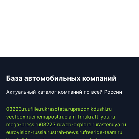
База автомобильных компаний
Актуальный каталог компаний по всей России
03223.ru
ufille.ru
krasotata.ru
prazdnikdushi.ru
veetbox.ru
cinemapost.ru
ciam-fr.ru
kraft-you.ru
mega-press.ru
03223.ru
web-explore.ru
rastenuya.ru
eurovision-russia.ru
strah-news.ru
freeride-team.ru