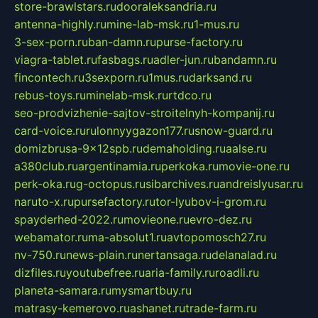
store-brawlstars.ru
dooraleksandria.ru
antenna-highly.ru
mine-lab-msk.ru
1-mus.ru
3-sex-porn.ru
ban-damn.ru
purse-factory.ru
viagra-tablet.ru
fasbags.ru
adler-jun.ru
bandamn.ru
fincontech.ru
3sexporn.ru
1mus.ru
darksand.ru
rebus-toys.ru
minelab-msk.ru
rtdco.ru
seo-prodvizhenie-sajtov-stroitelnyh-kompanij.ru
card-voice.ru
rulonnyygazon177.ru
snow-guard.ru
domizbrusa-9x12spb.ru
demaholding.ru
aalse.ru
a380club.ru
argentinamia.ru
perkoka.ru
movie-one.ru
perk-oka.ru
g-octopus.ru
sibarchives.ru
andreislyusar.ru
naruto-x.ru
pursefactory.ru
tor-lyubov-i-grom.ru
spayderhed-2022.ru
movieone.ru
evro-dez.ru
webamator.ru
ma-absolut1.ru
avtopomosch27.ru
nv-750.ru
news-plain.ru
nertansaga.ru
delanalad.ru
dizfiles.ru
youtubefree.ru
aria-family.ru
roadli.ru
planeta-samara.ru
mysmartbuy.ru
matrasy-kemerovo.ru
ashanet.ru
trade-farm.ru