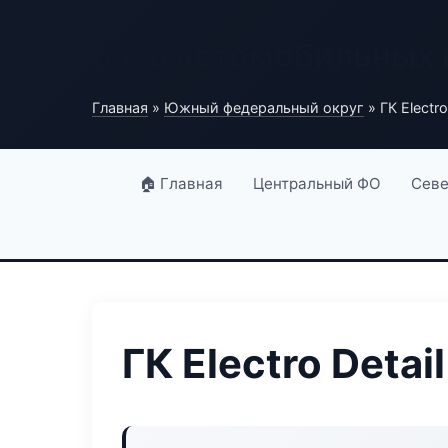
База автомобильных
Главная
»
Южный федеральный округ
» ГК Electro
🏠 Главная
Центральный ФО
Севе
ГК Electro Detail