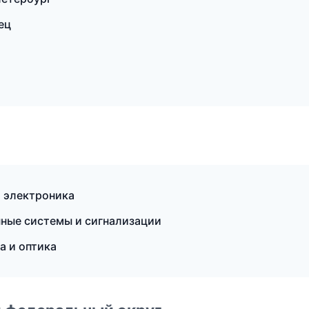
ец
и электроника
анные системы и сигнализации
а и оптика