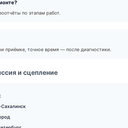
монте?
еоотчёты по этапам работ.
и приёмке, точное время — после диагностики.
ссия и сцепление
к
о-Сахалинск
ород
Петербург