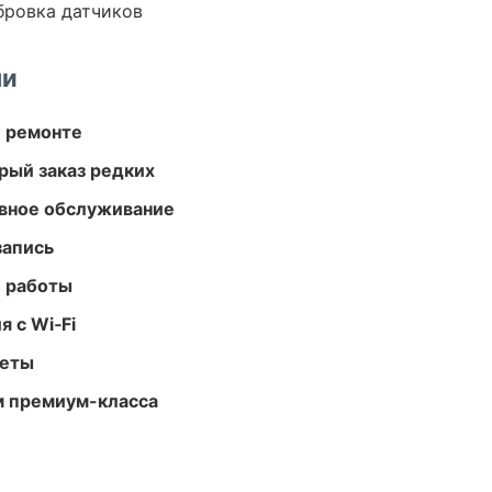
ибровка датчиков
ми
и ремонте
рый заказ редких
вное обслуживание
запись
е работы
 с Wi‑Fi
меты
м премиум-класса