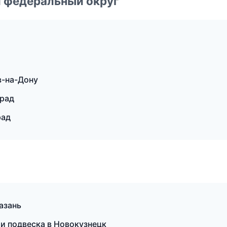
 федеральный округ
в-на-Дону
град
рад
Казань
 и подвеска в Новокузнецк