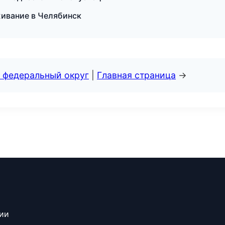
живание в Челябинск
 федеральный округ
|
Главная страница
→
сии