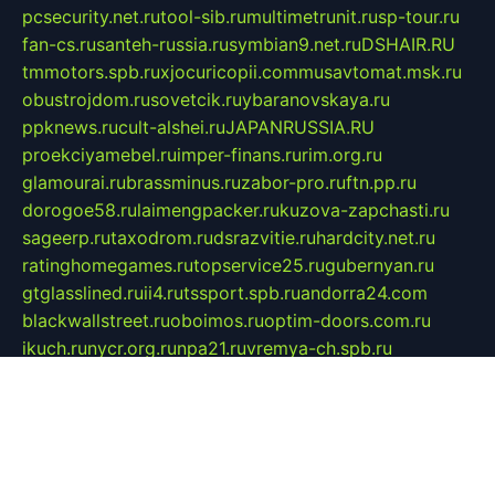
pcsecurity.net.ru
tool-sib.ru
multimetrunit.ru
sp-tour.ru
fan-cs.ru
santeh-russia.ru
symbian9.net.ru
DSHAIR.RU
tmmotors.spb.ru
xjocuricopii.com
musavtomat.msk.ru
obustrojdom.ru
sovetcik.ru
ybaranovskaya.ru
ppknews.ru
cult-alshei.ru
JAPANRUSSIA.RU
proekciyamebel.ru
imper-finans.ru
rim.org.ru
glamourai.ru
brassminus.ru
zabor-pro.ru
ftn.pp.ru
dorogoe58.ru
laimengpacker.ru
kuzova-zapchasti.ru
sageerp.ru
taxodrom.ru
dsrazvitie.ru
hardcity.net.ru
ratinghomegames.ru
topservice25.ru
gubernyan.ru
gtglasslined.ru
ii4.ru
tssport.spb.ru
andorra24.com
blackwallstreet.ru
oboimos.ru
optim-doors.com.ru
ikuch.ru
nycr.org.ru
npa21.ru
vremya-ch.spb.ru
desert000.ru
ivtorgi.ru
ifiori.ru
catalog-statei.ru
dcv.org.ru
spetsmaster174.ru
ipkameryhiseeu.ru
dum26.ru
ruspol.spb.ru
fr-opendp.ru
kam-solnyshko.ru
cheyenne-arapaho.ru
sevzapmetal.spb.ru
ted-lapidus.spb.ru
parasite-eliminator.ru