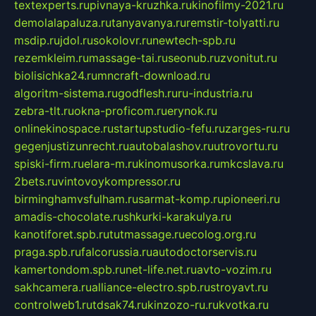
textexperts.ru
pivnaya-kruzhka.ru
kinofilmy-2021.ru
demolalapaluza.ru
tanyavanya.ru
remstir-tolyatti.ru
msdip.ru
jdol.ru
sokolovr.ru
newtech-spb.ru
rezemkleim.ru
massage-tai.ru
seonub.ru
zvonitut.ru
biolisichka24.ru
mncraft-download.ru
algoritm-sistema.ru
godflesh.ru
ru-industria.ru
zebra-tlt.ru
okna-proficom.ru
erynok.ru
onlinekinospace.ru
startupstudio-fefu.ru
zarges-ru.ru
gegenjustizunrecht.ru
autobalashov.ru
utrovortu.ru
spiski-firm.ru
elara-m.ru
kinomusorka.ru
mkcslava.ru
2bets.ru
vintovoykompressor.ru
birminghamvsfulham.ru
sarmat-komp.ru
pioneeri.ru
amadis-chocolate.ru
shkurki-karakulya.ru
kanotiforet.spb.ru
tutmassage.ru
ecolog.org.ru
praga.spb.ru
falcorussia.ru
autodoctorservis.ru
kamertondom.spb.ru
net-life.net.ru
avto-vozim.ru
sakhcamera.ru
alliance-electro.spb.ru
stroyavt.ru
controlweb1.ru
tdsak74.ru
kinzozo-ru.ru
kvotka.ru