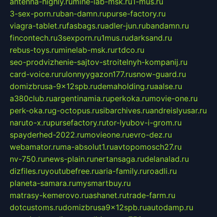
antenna-highly.ru
mine-lab-msk.ru
1-mus.ru
3-sex-porn.ru
ban-damn.ru
purse-factory.ru
viagra-tablet.ru
fasbags.ru
adler-jun.ru
bandamn.ru
fincontech.ru
3sexporn.ru
1mus.ru
darksand.ru
rebus-toys.ru
minelab-msk.ru
rtdco.ru
seo-prodvizhenie-sajtov-stroitelnyh-kompanij.ru
card-voice.ru
rulonnyygazon177.ru
snow-guard.ru
domizbrusa-9x12spb.ru
demaholding.ru
aalse.ru
a380club.ru
argentinamia.ru
perkoka.ru
movie-one.ru
perk-oka.ru
g-octopus.ru
sibarchives.ru
andreislyusar.ru
naruto-x.ru
pursefactory.ru
tor-lyubov-i-grom.ru
spayderhed-2022.ru
movieone.ru
evro-dez.ru
webamator.ru
ma-absolut1.ru
avtopomosch27.ru
nv-750.ru
news-plain.ru
nertansaga.ru
delanalad.ru
dizfiles.ru
youtubefree.ru
aria-family.ru
roadli.ru
planeta-samara.ru
mysmartbuy.ru
matrasy-kemerovo.ru
ashanet.ru
trade-farm.ru
dotcustoms.ru
domizbrusa9x12spb.ru
autodamp.ru