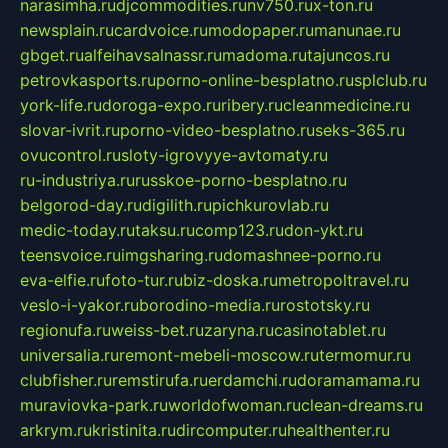
narasimha.ru
djcommodities.ru
nv750.ru
x-ton.ru
newsplain.ru
cardvoice.ru
modopaper.ru
manunae.ru
gbget.ru
alfeihavsalnassr.ru
madoma.ru
tajuncos.ru
petrovkasports.ru
porno-online-besplatno.ru
splclub.ru
york-life.ru
doroga-expo.ru
ribery.ru
cleanmedicine.ru
slovar-ivrit.ru
porno-video-besplatno.ru
seks-365.ru
ovucontrol.ru
sloty-igrovyye-avtomaty.ru
ru-industriya.ru
russkoe-porno-besplatno.ru
belgorod-day.ru
digilith.ru
pichkurovlab.ru
medic-today.ru
taksu.ru
comp123.ru
don-ykt.ru
teensvoice.ru
imgsharing.ru
domashnee-porno.ru
eva-elfie.ru
foto-tur.ru
biz-doska.ru
metropoltravel.ru
veslo-i-yakor.ru
borodino-media.ru
rostotsky.ru
regionufa.ru
weiss-bet.ru
zaryna.ru
casinotablet.ru
universalia.ru
remont-mebeli-moscow.ru
termomur.ru
clubfisher.ru
remstirufa.ru
erdamchi.ru
doramamama.ru
muraviovka-park.ru
worldofwoman.ru
clean-dreams.ru
arkrym.ru
kristinita.ru
dircomputer.ru
healthenter.ru