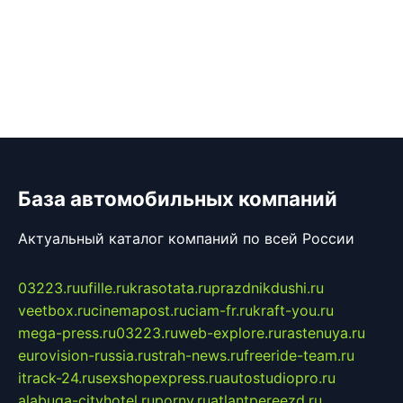
База автомобильных компаний
Актуальный каталог компаний по всей России
03223.ru
ufille.ru
krasotata.ru
prazdnikdushi.ru
veetbox.ru
cinemapost.ru
ciam-fr.ru
kraft-you.ru
mega-press.ru
03223.ru
web-explore.ru
rastenuya.ru
eurovision-russia.ru
strah-news.ru
freeride-team.ru
itrack-24.ru
sexshopexpress.ru
autostudiopro.ru
alabuga-cityhotel.ru
pornv.ru
atlantpereezd.ru