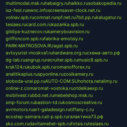
multimodal.msk.ru
habaigry.ru
haikko.ru
sobakopedia.ru
isz-fest.ru
ewnc.info
screensaver-clock.net.ru
volnav.spb.ru
comnat.ru
npf.net.ru
7bit.pp.ru
kalugatur.ru
tesiaes.ru
card.com.ru
kazanka.spb.ru
gildiya-kuznecov.ru
kameryboavision.ru
griffoncom.spb.ru
fabrika-emotsiy.ru
PARK-MATROSOVA.RU
agat.spb.ru
avtoyurist-moskva1.ru
hardware.org.ru
схема-авто.рф
dg-lab.ru
angrup.ru
recruiter.spb.ru
music8.spb.ru
krsk124.ru
kubok.spb.ru
romanofforex.ru
analitikaplus.ru
spyonline.ru
zosikamery.ru
sloboda-ural.pp.ru
AUTO-COM.SU
hohota.net
alimy.ru
online-z.com
aromat-vostoka.ru
otdelkaexp.ru
mobilvest.ru
bbd.net.ru
mebelshop.msk.ru
smp-forum.ru
bastion-td.ru
kosmoscreative.ru
avrmotors.ru
art-galadesign.ru
tiffany-c.ru
ecostep-samara.ru
d-p.spb.ru
галактика73.рф
sko.com.ru
davitamebel-spb.ru
fotsis.ru
tesiaes.ru