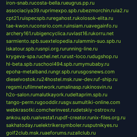
iron-snab.ru
costa-bella.ru
eugrus.pp.ru
associaciya39.ru
primexpo.spb.ru
bezmorchin.ru
ia2.ru
cpt21.ru
ispecspb.ru
regahost.ru
kolosok-elita.ru
tae-kwon.ru
consrio.com.ru
insiam.ru
avegainfo.ru
archery161.ru
bigencyclica.ru
vlast16.ru
korru.net
sarmiento.spb.su
extelopedia.ru
lammin-suo.spb.ru
iskatour.spb.ru
snpi.org.ru
running-line.ru
krygeva-spa.ru
chel.net.ru
rust-loco.ru
dugshop.ru
hl-beta.spb.ru
school494.spb.ru
mymubaby.ru
epoha-metalband.ru
ngr.spb.ru
rusgosnews.com
dieselvostok.ru
24hostel.msk.ru
w-dev.ru
f-ship.ru
regsmi.ru
filmnetwork.ru
malinasp.ru
kinosvin.ru
h2o-salon.ru
malutkayork.ru
deltaprim.spb.ru
tango-perm.ru
gooddir.ru
sgv.su
multiki-online.com
webkrasotki.com
cherinvest.ru
detskiy-ostrov.ru
ankou.spb.ru
alvesta1.ru
pdf-creator.ru
nix-files.org.ru
sakhatoday.ru
elektrikersymboler.ru
sputnikyes.ru
golf2club.msk.ru
aeforums.ru
zallclub.ru