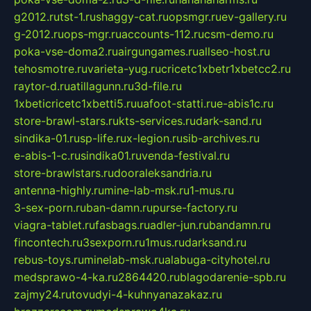
g2012.ru
tst-1.ru
shaggy-cat.ru
opsmgr.ru
ev-gallery.ru
g-2012.ru
ops-mgr.ru
accounts-112.ru
csm-demo.ru
poka-vse-doma2.ru
airgungames.ru
allseo-host.ru
tehosmotre.ru
varieta-yug.ru
cricetc1xbetr1xbetcc2.ru
raytor-d.ru
atillagunn.ru
3d-file.ru
1xbeticricetc1xbetti5.ru
uafoot-statti.ru
e-abis1c.ru
store-brawl-stars.ru
kts-services.ru
dark-sand.ru
sindika-01.ru
sp-life.ru
x-legion.ru
sib-archives.ru
e-abis-1-c.ru
sindika01.ru
venda-festival.ru
store-brawlstars.ru
dooraleksandria.ru
antenna-highly.ru
mine-lab-msk.ru
1-mus.ru
3-sex-porn.ru
ban-damn.ru
purse-factory.ru
viagra-tablet.ru
fasbags.ru
adler-jun.ru
bandamn.ru
fincontech.ru
3sexporn.ru
1mus.ru
darksand.ru
rebus-toys.ru
minelab-msk.ru
alabuga-cityhotel.ru
medsprawo-4-ka.ru
2864420.ru
blagodarenie-spb.ru
zajmy24.ru
tovudyi-4-kuhnyanazakaz.ru