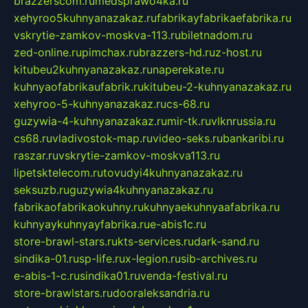
brazzerscom.ru
medsprawo4ka.ru
xehyroo5kuhnyanazakaz.ru
fabrikayfabrikaefabrika.ru
vskrytie-zamkov-moskva-113.ru
biletnadom.ru
zed-online.ru
pimchax.ru
brazzers-hd.ru
z-host.ru
kitubeu2kuhnyanazakaz.ru
naperekate.ru
kuhnyaofabrikaufabrik.ru
kitubeu-2-kuhnyanazakaz.ru
xehyroo-5-kuhnyanazakaz.ru
cs-68.ru
guzywia-4-kuhnyanazakaz.ru
mir-tk.ru
vlknrussia.ru
cs68.ru
vladivostok-map.ru
video-seks.ru
bankaribi.ru
raszar.ru
vskrytie-zamkov-moskva113.ru
lipetsktelecom.ru
tovudyi4kuhnyanazakaz.ru
seksuzb.ru
guzywia4kuhnyanazakaz.ru
fabrikaofabrikaokuhny.ru
kuhnyaekuhnyaafabrika.ru
kuhnyaykuhnyayfabrika.ru
e-abis1c.ru
store-brawl-stars.ru
kts-services.ru
dark-sand.ru
sindika-01.ru
sp-life.ru
x-legion.ru
sib-archives.ru
e-abis-1-c.ru
sindika01.ru
venda-festival.ru
store-brawlstars.ru
dooraleksandria.ru