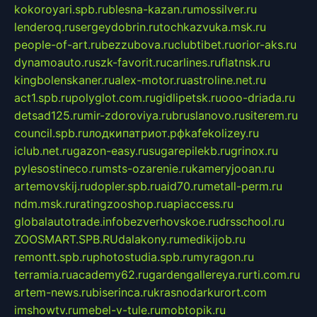
kokoroyari.spb.ru
blesna-kazan.ru
mossilver.ru
lenderoq.ru
sergeydobrin.ru
tochkazvuka.msk.ru
people-of-art.ru
bezzubova.ru
clubtibet.ru
orior-aks.ru
dynamoauto.ru
szk-favorit.ru
carlines.ru
flatnsk.ru
kingbolenskaner.ru
alex-motor.ru
astroline.net.ru
act1.spb.ru
polyglot.com.ru
gidlipetsk.ru
ooo-driada.ru
detsad125.ru
mir-zdoroviya.ru
bruslanovo.ru
siterem.ru
council.spb.ru
лодкипатриот.рф
kafekolizey.ru
iclub.net.ru
gazon-easy.ru
sugarepilekb.ru
grinox.ru
pylesostineco.ru
msts-ozarenie.ru
kameryjooan.ru
artemovskij.ru
dopler.spb.ru
aid70.ru
metall-perm.ru
ndm.msk.ru
ratingzooshop.ru
apiaccess.ru
globalautotrade.info
bezverhovskoe.ru
drsschool.ru
ZOOSMART.SPB.RU
dalakony.ru
medikijob.ru
remontt.spb.ru
photostudia.spb.ru
myragon.ru
terramia.ru
academy62.ru
gardengallereya.ru
rti.com.ru
artem-news.ru
biserinca.ru
krasnodarkurort.com
imshowtv.ru
mebel-v-tule.ru
mobtopik.ru