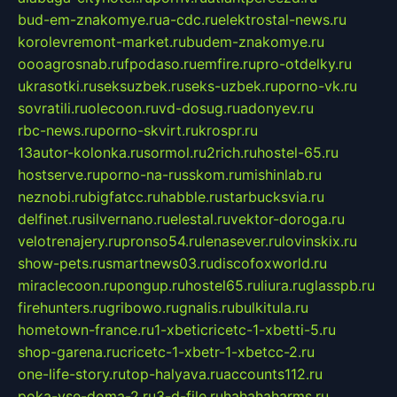
bud-em-znakomye.ru
a-cdc.ru
elektrostal-news.ru
korolevremont-market.ru
budem-znakomye.ru
oooagrosnab.ru
fpodaso.ru
emfire.ru
pro-otdelky.ru
ukrasotki.ru
seksuzbek.ru
seks-uzbek.ru
porno-vk.ru
sovratili.ru
olecoon.ru
vd-dosug.ru
adonyev.ru
rbc-news.ru
porno-skvirt.ru
krospr.ru
13autor-kolonka.ru
sormol.ru
2rich.ru
hostel-65.ru
hostserve.ru
porno-na-russkom.ru
mishinlab.ru
neznobi.ru
bigfatcc.ru
habble.ru
starbucksvia.ru
delfinet.ru
silvernano.ru
elestal.ru
vektor-doroga.ru
velotrenajery.ru
pronso54.ru
lenasever.ru
lovinskix.ru
show-pets.ru
smartnews03.ru
discofoxworld.ru
miraclecoon.ru
pongup.ru
hostel65.ru
liura.ru
glasspb.ru
firehunters.ru
gribowo.ru
gnalis.ru
bulkitula.ru
hometown-france.ru
1-xbeticricetc-1-xbetti-5.ru
shop-garena.ru
cricetc-1-xbetr-1-xbetcc-2.ru
one-life-story.ru
top-halyava.ru
accounts112.ru
poka-vse-doma-2.ru
3-d-file.ru
hahahaharms.ru