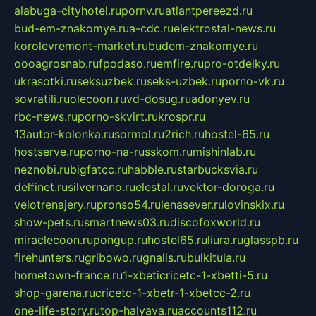
alabuga-cityhotel.ru
pornv.ru
atlantpereezd.ru
bud-em-znakomye.ru
a-cdc.ru
elektrostal-news.ru
korolevremont-market.ru
budem-znakomye.ru
oooagrosnab.ru
fpodaso.ru
emfire.ru
pro-otdelky.ru
ukrasotki.ru
seksuzbek.ru
seks-uzbek.ru
porno-vk.ru
sovratili.ru
olecoon.ru
vd-dosug.ru
adonyev.ru
rbc-news.ru
porno-skvirt.ru
krospr.ru
13autor-kolonka.ru
sormol.ru
2rich.ru
hostel-65.ru
hostserve.ru
porno-na-russkom.ru
mishinlab.ru
neznobi.ru
bigfatcc.ru
habble.ru
starbucksvia.ru
delfinet.ru
silvernano.ru
elestal.ru
vektor-doroga.ru
velotrenajery.ru
pronso54.ru
lenasever.ru
lovinskix.ru
show-pets.ru
smartnews03.ru
discofoxworld.ru
miraclecoon.ru
pongup.ru
hostel65.ru
liura.ru
glasspb.ru
firehunters.ru
gribowo.ru
gnalis.ru
bulkitula.ru
hometown-france.ru
1-xbeticricetc-1-xbetti-5.ru
shop-garena.ru
cricetc-1-xbetr-1-xbetcc-2.ru
one-life-story.ru
top-halyava.ru
accounts112.ru