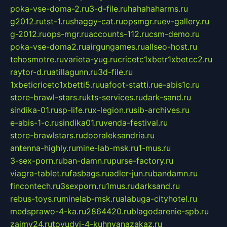
poka-vse-doma-2.ru
3-d-file.ru
hahahaharms.ru
g2012.ru
tst-1.ru
shaggy-cat.ru
opsmgr.ru
ev-gallery.ru
g-2012.ru
ops-mgr.ru
accounts-112.ru
csm-demo.ru
poka-vse-doma2.ru
airgungames.ru
allseo-host.ru
tehosmotre.ru
varieta-yug.ru
cricetc1xbetr1xbetcc2.ru
raytor-d.ru
atillagunn.ru
3d-file.ru
1xbeticricetc1xbetti5.ru
uafoot-statti.ru
e-abis1c.ru
store-brawl-stars.ru
kts-services.ru
dark-sand.ru
sindika-01.ru
sp-life.ru
x-legion.ru
sib-archives.ru
e-abis-1-c.ru
sindika01.ru
venda-festival.ru
store-brawlstars.ru
dooraleksandria.ru
antenna-highly.ru
mine-lab-msk.ru
1-mus.ru
3-sex-porn.ru
ban-damn.ru
purse-factory.ru
viagra-tablet.ru
fasbags.ru
adler-jun.ru
bandamn.ru
fincontech.ru
3sexporn.ru
1mus.ru
darksand.ru
rebus-toys.ru
minelab-msk.ru
alabuga-cityhotel.ru
medsprawo-4-ka.ru
2864420.ru
blagodarenie-spb.ru
zajmy24.ru
tovudyi-4-kuhnyanazakaz.ru