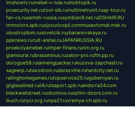
imshowtv.ru
mebel-v-tule.ru
mobtopik.ru
pcsecurity.net.ru
tool-sib.ru
multimetrunit.ru
sp-tour.ru
fan-cs.ru
santeh-russia.ru
symbian9.net.ru
DSHAIR.RU
tmmotors.spb.ru
xjocuricopii.com
musavtomat.msk.ru
obustrojdom.ru
sovetcik.ru
ybaranovskaya.ru
ppknews.ru
cult-alshei.ru
JAPANRUSSIA.RU
proekciyamebel.ru
imper-finans.ru
rim.org.ru
glamourai.ru
brassminus.ru
zabor-pro.ru
ftn.pp.ru
dorogoe58.ru
laimengpacker.ru
kuzova-zapchasti.ru
sageerp.ru
taxodrom.ru
dsrazvitie.ru
hardcity.net.ru
ratinghomegames.ru
topservice25.ru
gubernyan.ru
gtglasslined.ru
ii4.ru
tssport.spb.ru
andorra24.com
blackwallstreet.ru
oboimos.ru
optim-doors.com.ru
ikuch.ru
nycr.org.ru
npa21.ru
vremya-ch.spb.ru
desert000.ru
ivtorgi.ru
ifiori.ru
catalog-statei.ru
dcv.org.ru
spetsmaster174.ru
ipkameryhiseeu.ru
dum26.ru
ruspol.spb.ru
fr-opendp.ru
kam-solnyshko.ru
cheyenne-arapaho.ru
sevzapmetal.spb.ru