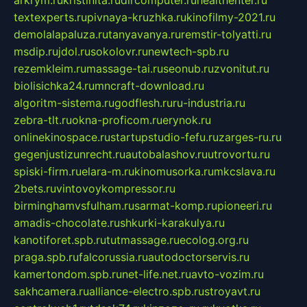
arkrym.ru
kristinita.ru
dircomputer.ru
healthenter.ru
textexperts.ru
pivnaya-kruzhka.ru
kinofilmy-2021.ru
demolalapaluza.ru
tanyavanya.ru
remstir-tolyatti.ru
msdip.ru
jdol.ru
sokolovr.ru
newtech-spb.ru
rezemkleim.ru
massage-tai.ru
seonub.ru
zvonitut.ru
biolisichka24.ru
mncraft-download.ru
algoritm-sistema.ru
godflesh.ru
ru-industria.ru
zebra-tlt.ru
okna-proficom.ru
erynok.ru
onlinekinospace.ru
startupstudio-fefu.ru
zarges-ru.ru
gegenjustizunrecht.ru
autobalashov.ru
utrovortu.ru
spiski-firm.ru
elara-m.ru
kinomusorka.ru
mkcslava.ru
2bets.ru
vintovoykompressor.ru
birminghamvsfulham.ru
sarmat-komp.ru
pioneeri.ru
amadis-chocolate.ru
shkurki-karakulya.ru
kanotiforet.spb.ru
tutmassage.ru
ecolog.org.ru
praga.spb.ru
falcorussia.ru
autodoctorservis.ru
kamertondom.spb.ru
net-life.net.ru
avto-vozim.ru
sakhcamera.ru
alliance-electro.spb.ru
stroyavt.ru