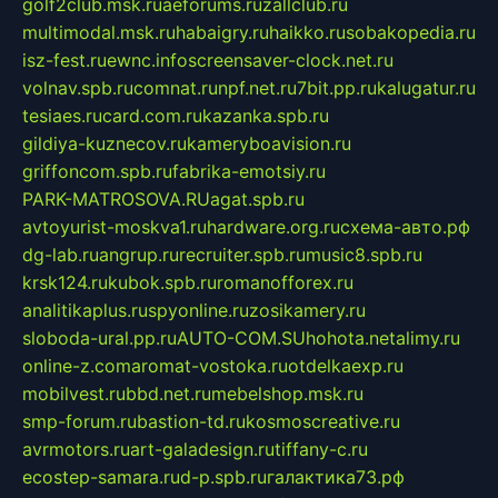
golf2club.msk.ru
aeforums.ru
zallclub.ru
multimodal.msk.ru
habaigry.ru
haikko.ru
sobakopedia.ru
isz-fest.ru
ewnc.info
screensaver-clock.net.ru
volnav.spb.ru
comnat.ru
npf.net.ru
7bit.pp.ru
kalugatur.ru
tesiaes.ru
card.com.ru
kazanka.spb.ru
gildiya-kuznecov.ru
kameryboavision.ru
griffoncom.spb.ru
fabrika-emotsiy.ru
PARK-MATROSOVA.RU
agat.spb.ru
avtoyurist-moskva1.ru
hardware.org.ru
схема-авто.рф
dg-lab.ru
angrup.ru
recruiter.spb.ru
music8.spb.ru
krsk124.ru
kubok.spb.ru
romanofforex.ru
analitikaplus.ru
spyonline.ru
zosikamery.ru
sloboda-ural.pp.ru
AUTO-COM.SU
hohota.net
alimy.ru
online-z.com
aromat-vostoka.ru
otdelkaexp.ru
mobilvest.ru
bbd.net.ru
mebelshop.msk.ru
smp-forum.ru
bastion-td.ru
kosmoscreative.ru
avrmotors.ru
art-galadesign.ru
tiffany-c.ru
ecostep-samara.ru
d-p.spb.ru
галактика73.рф