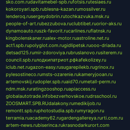
sko.com.ru
davitamebel-spb.ru
fotsis.ru
tesiaes.ru
kokoroyari.spb.ru
blesna-kazan.ru
mossilver.ru
lenderoq.ru
sergeydobrin.ru
tochkazvuka.msk.ru
people-of-art.ru
bezzubova.ru
clubtibet.ru
orior-aks.ru
dynamoauto.ru
szk-favorit.ru
carlines.ru
flatnsk.ru
kingbolenskaner.ru
alex-motor.ru
astroline.net.ru
act1.spb.ru
polyglot.com.ru
gidlipetsk.ru
ooo-driada.ru
detsad125.ru
mir-zdoroviya.ru
bruslanovo.ru
siterem.ru
council.spb.ru
лодкипатриот.рф
kafekolizey.ru
iclub.net.ru
gazon-easy.ru
sugarepilekb.ru
grinox.ru
pylesostineco.ru
msts-ozarenie.ru
kameryjooan.ru
artemovskij.ru
dopler.spb.ru
aid70.ru
metall-perm.ru
ndm.msk.ru
ratingzooshop.ru
apiaccess.ru
globalautotrade.info
bezverhovskoe.ru
drsschool.ru
ZOOSMART.SPB.RU
dalakony.ru
medikijob.ru
remontt.spb.ru
photostudia.spb.ru
myragon.ru
terramia.ru
academy62.ru
gardengallereya.ru
rti.com.ru
artem-news.ru
biserinca.ru
krasnodarkurort.com