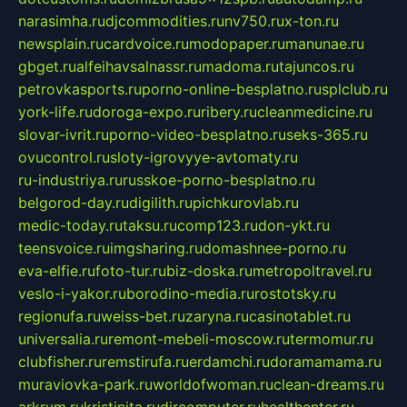
narasimha.ru
djcommodities.ru
nv750.ru
x-ton.ru
newsplain.ru
cardvoice.ru
modopaper.ru
manunae.ru
gbget.ru
alfeihavsalnassr.ru
madoma.ru
tajuncos.ru
petrovkasports.ru
porno-online-besplatno.ru
splclub.ru
york-life.ru
doroga-expo.ru
ribery.ru
cleanmedicine.ru
slovar-ivrit.ru
porno-video-besplatno.ru
seks-365.ru
ovucontrol.ru
sloty-igrovyye-avtomaty.ru
ru-industriya.ru
russkoe-porno-besplatno.ru
belgorod-day.ru
digilith.ru
pichkurovlab.ru
medic-today.ru
taksu.ru
comp123.ru
don-ykt.ru
teensvoice.ru
imgsharing.ru
domashnee-porno.ru
eva-elfie.ru
foto-tur.ru
biz-doska.ru
metropoltravel.ru
veslo-i-yakor.ru
borodino-media.ru
rostotsky.ru
regionufa.ru
weiss-bet.ru
zaryna.ru
casinotablet.ru
universalia.ru
remont-mebeli-moscow.ru
termomur.ru
clubfisher.ru
remstirufa.ru
erdamchi.ru
doramamama.ru
muraviovka-park.ru
worldofwoman.ru
clean-dreams.ru