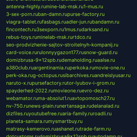
antenna-highly.ru
mine-lab-msk.ru
1-mus.ru
3-sex-porn.ru
ban-damn.ru
purse-factory.ru
viagra-tablet.ru
fasbags.ru
adler-jun.ru
bandamn.ru
fincontech.ru
3sexporn.ru
1mus.ru
darksand.ru
rebus-toys.ru
minelab-msk.ru
rtdco.ru
seo-prodvizhenie-sajtov-stroitelnyh-kompanij.ru
card-voice.ru
rulonnyygazon177.ru
snow-guard.ru
domizbrusa-9x12spb.ru
demaholding.ru
aalse.ru
a380club.ru
argentinamia.ru
perkoka.ru
movie-one.ru
perk-oka.ru
g-octopus.ru
sibarchives.ru
andreislyusar.ru
naruto-x.ru
pursefactory.ru
tor-lyubov-i-grom.ru
spayderhed-2022.ru
movieone.ru
evro-dez.ru
webamator.ru
ma-absolut1.ru
avtopomosch27.ru
nv-750.ru
news-plain.ru
nertansaga.ru
delanalad.ru
dizfiles.ru
youtubefree.ru
aria-family.ru
roadli.ru
planeta-samara.ru
mysmartbuy.ru
matrasy-kemerovo.ru
ashanet.ru
trade-farm.ru
dotcustoms.ru
domizbrusa9x12spb.ru
autodamp.ru