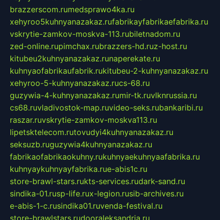
brazzerscom.ru
medsprawo4ka.ru
xehyroo5kuhnyanazakaz.ru
fabrikayfabrikaefabrika.ru
vskrytie-zamkov-moskva-113.ru
biletnadom.ru
zed-online.ru
pimchax.ru
brazzers-hd.ru
z-host.ru
kitubeu2kuhnyanazakaz.ru
naperekate.ru
kuhnyaofabrikaufabrik.ru
kitubeu-2-kuhnyanazakaz.ru
xehyroo-5-kuhnyanazakaz.ru
cs-68.ru
guzywia-4-kuhnyanazakaz.ru
mir-tk.ru
vlknrussia.ru
cs68.ru
vladivostok-map.ru
video-seks.ru
bankaribi.ru
raszar.ru
vskrytie-zamkov-moskva113.ru
lipetsktelecom.ru
tovudyi4kuhnyanazakaz.ru
seksuzb.ru
guzywia4kuhnyanazakaz.ru
fabrikaofabrikaokuhny.ru
kuhnyaekuhnyaafabrika.ru
kuhnyaykuhnyayfabrika.ru
e-abis1c.ru
store-brawl-stars.ru
kts-services.ru
dark-sand.ru
sindika-01.ru
sp-life.ru
x-legion.ru
sib-archives.ru
e-abis-1-c.ru
sindika01.ru
venda-festival.ru
store-brawlstars.ru
dooraleksandria.ru