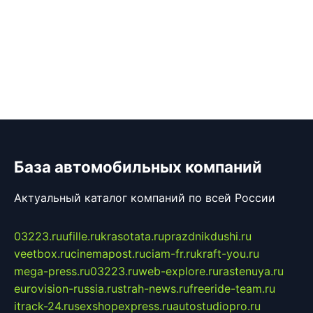
База автомобильных компаний
Актуальный каталог компаний по всей России
03223.ru
ufille.ru
krasotata.ru
prazdnikdushi.ru
veetbox.ru
cinemapost.ru
ciam-fr.ru
kraft-you.ru
mega-press.ru
03223.ru
web-explore.ru
rastenuya.ru
eurovision-russia.ru
strah-news.ru
freeride-team.ru
itrack-24.ru
sexshopexpress.ru
autostudiopro.ru