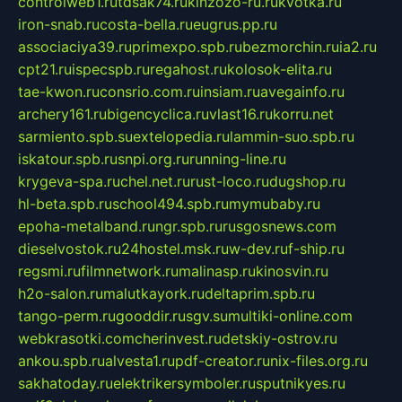
controlweb1.ru
tdsak74.ru
kinzozo-ru.ru
kvotka.ru
iron-snab.ru
costa-bella.ru
eugrus.pp.ru
associaciya39.ru
primexpo.spb.ru
bezmorchin.ru
ia2.ru
cpt21.ru
ispecspb.ru
regahost.ru
kolosok-elita.ru
tae-kwon.ru
consrio.com.ru
insiam.ru
avegainfo.ru
archery161.ru
bigencyclica.ru
vlast16.ru
korru.net
sarmiento.spb.su
extelopedia.ru
lammin-suo.spb.ru
iskatour.spb.ru
snpi.org.ru
running-line.ru
krygeva-spa.ru
chel.net.ru
rust-loco.ru
dugshop.ru
hl-beta.spb.ru
school494.spb.ru
mymubaby.ru
epoha-metalband.ru
ngr.spb.ru
rusgosnews.com
dieselvostok.ru
24hostel.msk.ru
w-dev.ru
f-ship.ru
regsmi.ru
filmnetwork.ru
malinasp.ru
kinosvin.ru
h2o-salon.ru
malutkayork.ru
deltaprim.spb.ru
tango-perm.ru
gooddir.ru
sgv.su
multiki-online.com
webkrasotki.com
cherinvest.ru
detskiy-ostrov.ru
ankou.spb.ru
alvesta1.ru
pdf-creator.ru
nix-files.org.ru
sakhatoday.ru
elektrikersymboler.ru
sputnikyes.ru