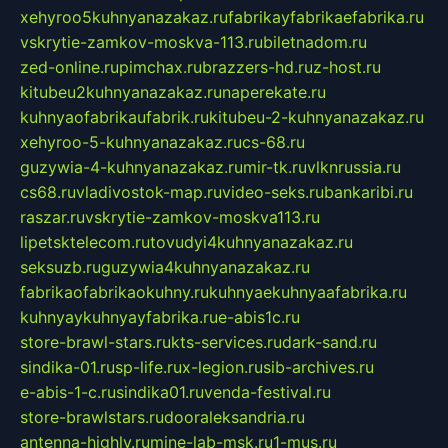
xehyroo5kuhnyanazakaz.ru
fabrikayfabrikaefabrika.ru
vskrytie-zamkov-moskva-113.ru
biletnadom.ru
zed-online.ru
pimchax.ru
brazzers-hd.ru
z-host.ru
kitubeu2kuhnyanazakaz.ru
naperekate.ru
kuhnyaofabrikaufabrik.ru
kitubeu-2-kuhnyanazakaz.ru
xehyroo-5-kuhnyanazakaz.ru
cs-68.ru
guzywia-4-kuhnyanazakaz.ru
mir-tk.ru
vlknrussia.ru
cs68.ru
vladivostok-map.ru
video-seks.ru
bankaribi.ru
raszar.ru
vskrytie-zamkov-moskva113.ru
lipetsktelecom.ru
tovudyi4kuhnyanazakaz.ru
seksuzb.ru
guzywia4kuhnyanazakaz.ru
fabrikaofabrikaokuhny.ru
kuhnyaekuhnyaafabrika.ru
kuhnyaykuhnyayfabrika.ru
e-abis1c.ru
store-brawl-stars.ru
kts-services.ru
dark-sand.ru
sindika-01.ru
sp-life.ru
x-legion.ru
sib-archives.ru
e-abis-1-c.ru
sindika01.ru
venda-festival.ru
store-brawlstars.ru
dooraleksandria.ru
antenna-highly.ru
mine-lab-msk.ru
1-mus.ru