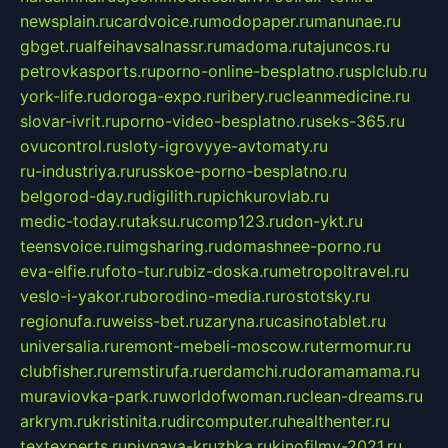
newsplain.ru
cardvoice.ru
modopaper.ru
manunae.ru
gbget.ru
alfeihavsalnassr.ru
madoma.ru
tajuncos.ru
petrovkasports.ru
porno-online-besplatno.ru
splclub.ru
york-life.ru
doroga-expo.ru
ribery.ru
cleanmedicine.ru
slovar-ivrit.ru
porno-video-besplatno.ru
seks-365.ru
ovucontrol.ru
sloty-igrovyye-avtomaty.ru
ru-industriya.ru
russkoe-porno-besplatno.ru
belgorod-day.ru
digilith.ru
pichkurovlab.ru
medic-today.ru
taksu.ru
comp123.ru
don-ykt.ru
teensvoice.ru
imgsharing.ru
domashnee-porno.ru
eva-elfie.ru
foto-tur.ru
biz-doska.ru
metropoltravel.ru
veslo-i-yakor.ru
borodino-media.ru
rostotsky.ru
regionufa.ru
weiss-bet.ru
zaryna.ru
casinotablet.ru
universalia.ru
remont-mebeli-moscow.ru
termomur.ru
clubfisher.ru
remstirufa.ru
erdamchi.ru
doramamama.ru
muraviovka-park.ru
worldofwoman.ru
clean-dreams.ru
arkrym.ru
kristinita.ru
dircomputer.ru
healthenter.ru
textexperts.ru
pivnaya-kruzhka.ru
kinofilmy-2021.ru