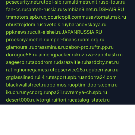
pcsecurity.net.ru
tool-sib.ru
multimetrunit.ru
sp-tour.ru
fan-cs.ru
santeh-russia.ru
symbian9.net.ru
DSHAIR.RU
tmmotors.spb.ru
xjocuricopii.com
musavtomat.msk.ru
obustrojdom.ru
sovetcik.ru
ybaranovskaya.ru
ppknews.ru
cult-alshei.ru
JAPANRUSSIA.RU
proekciyamebel.ru
imper-finans.ru
rim.org.ru
glamourai.ru
brassminus.ru
zabor-pro.ru
ftn.pp.ru
dorogoe58.ru
laimengpacker.ru
kuzova-zapchasti.ru
sageerp.ru
taxodrom.ru
dsrazvitie.ru
hardcity.net.ru
ratinghomegames.ru
topservice25.ru
gubernyan.ru
gtglasslined.ru
ii4.ru
tssport.spb.ru
andorra24.com
blackwallstreet.ru
oboimos.ru
optim-doors.com.ru
ikuch.ru
nycr.org.ru
npa21.ru
vremya-ch.spb.ru
desert000.ru
ivtorgi.ru
ifiori.ru
catalog-statei.ru
dcv.org.ru
spetsmaster174.ru
ipkameryhiseeu.ru
dum26.ru
ruspol.spb.ru
fr-opendp.ru
kam-solnyshko.ru
cheyenne-arapaho.ru
sevzapmetal.spb.ru
ted-lapidus.spb.ru
parasite-eliminator.ru