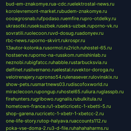
bud-em-znakomye.ru
a-cdc.ru
elektrostal-news.ru
korolevremont-market.ru
budem-znakomye.ru
oooagrosnab.ru
fpodaso.ru
emfire.ru
pro-otdelky.ru
ukrasotki.ru
seksuzbek.ru
seks-uzbek.ru
porno-vk.ru
sovratili.ru
olecoon.ru
vd-dosug.ru
adonyev.ru
rbc-news.ru
porno-skvirt.ru
krospr.ru
13autor-kolonka.ru
sormol.ru
2rich.ru
hostel-65.ru
hostserve.ru
porno-na-russkom.ru
mishinlab.ru
neznobi.ru
bigfatcc.ru
habble.ru
starbucksvia.ru
delfinet.ru
silvernano.ru
elestal.ru
vektor-doroga.ru
velotrenajery.ru
pronso54.ru
lenasever.ru
lovinskix.ru
show-pets.ru
smartnews03.ru
discofoxworld.ru
miraclecoon.ru
pongup.ru
hostel65.ru
liura.ru
glasspb.ru
firehunters.ru
gribowo.ru
gnalis.ru
bulkitula.ru
hometown-france.ru
1-xbeticricetc-1-xbetti-5.ru
shop-garena.ru
cricetc-1-xbetr-1-xbetcc-2.ru
one-life-story.ru
top-halyava.ru
accounts112.ru
poka-vse-doma-2.ru
3-d-file.ru
hahahaharms.ru