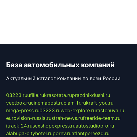
База автомобильных компаний
Актуальный каталог компаний по всей России
03223.ru
ufille.ru
krasotata.ru
prazdnikdushi.ru
veetbox.ru
cinemapost.ru
ciam-fr.ru
kraft-you.ru
mega-press.ru
03223.ru
web-explore.ru
rastenuya.ru
eurovision-russia.ru
strah-news.ru
freeride-team.ru
itrack-24.ru
sexshopexpress.ru
autostudiopro.ru
alabuga-cityhotel.ru
pornv.ru
atlantpereezd.ru