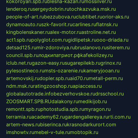
kokoroyari.spb.ru
blesna-kazan.ru
mossilver.ru
lenderoq.ru
sergeydobrin.ru
tochkazvuka.msk.ru
people-of-art.ru
bezzubova.ru
clubtibet.ru
orior-aks.ru
dynamoauto.ru
szk-favorit.ru
carlines.ru
flatnsk.ru
kingbolenskaner.ru
alex-motor.ru
astroline.net.ru
act1.spb.ru
polyglot.com.ru
gidlipetsk.ru
ooo-driada.ru
detsad125.ru
mir-zdoroviya.ru
bruslanovo.ru
siterem.ru
council.spb.ru
лодкипатриот.рф
kafekolizey.ru
iclub.net.ru
gazon-easy.ru
sugarepilekb.ru
grinox.ru
pylesostineco.ru
msts-ozarenie.ru
kameryjooan.ru
artemovskij.ru
dopler.spb.ru
aid70.ru
metall-perm.ru
ndm.msk.ru
ratingzooshop.ru
apiaccess.ru
globalautotrade.info
bezverhovskoe.ru
drsschool.ru
ZOOSMART.SPB.RU
dalakony.ru
medikijob.ru
remontt.spb.ru
photostudia.spb.ru
myragon.ru
terramia.ru
academy62.ru
gardengallereya.ru
rti.com.ru
artem-news.ru
biserinca.ru
krasnodarkurort.com
imshowtv.ru
mebel-v-tule.ru
mobtopik.ru