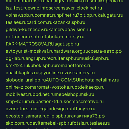
multimodal.msk.ru
habaigry.ru
haikko.ru
sobakopedia.ru
isz-fest.ru
ewnc.info
screensaver-clock.net.ru
volnav.spb.ru
comnat.ru
npf.net.ru
7bit.pp.ru
kalugatur.ru
tesiaes.ru
card.com.ru
kazanka.spb.ru
gildiya-kuznecov.ru
kameryboavision.ru
griffoncom.spb.ru
fabrika-emotsiy.ru
PARK-MATROSOVA.RU
agat.spb.ru
avtoyurist-moskva1.ru
hardware.org.ru
схема-авто.рф
dg-lab.ru
angrup.ru
recruiter.spb.ru
music8.spb.ru
krsk124.ru
kubok.spb.ru
romanofforex.ru
analitikaplus.ru
spyonline.ru
zosikamery.ru
sloboda-ural.pp.ru
AUTO-COM.SU
hohota.net
alimy.ru
online-z.com
aromat-vostoka.ru
otdelkaexp.ru
mobilvest.ru
bbd.net.ru
mebelshop.msk.ru
smp-forum.ru
bastion-td.ru
kosmoscreative.ru
avrmotors.ru
art-galadesign.ru
tiffany-c.ru
ecostep-samara.ru
d-p.spb.ru
галактика73.рф
sko.com.ru
davitamebel-spb.ru
fotsis.ru
tesiaes.ru