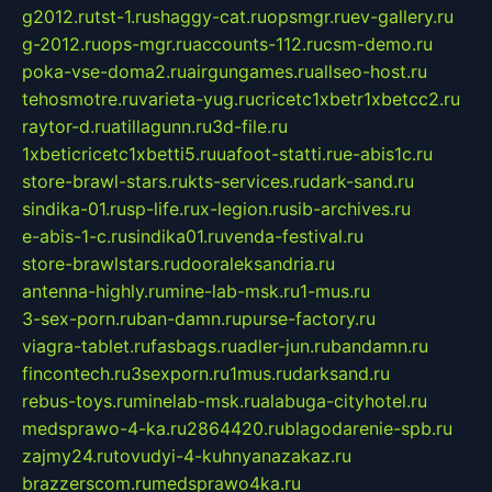
g2012.ru
tst-1.ru
shaggy-cat.ru
opsmgr.ru
ev-gallery.ru
g-2012.ru
ops-mgr.ru
accounts-112.ru
csm-demo.ru
poka-vse-doma2.ru
airgungames.ru
allseo-host.ru
tehosmotre.ru
varieta-yug.ru
cricetc1xbetr1xbetcc2.ru
raytor-d.ru
atillagunn.ru
3d-file.ru
1xbeticricetc1xbetti5.ru
uafoot-statti.ru
e-abis1c.ru
store-brawl-stars.ru
kts-services.ru
dark-sand.ru
sindika-01.ru
sp-life.ru
x-legion.ru
sib-archives.ru
e-abis-1-c.ru
sindika01.ru
venda-festival.ru
store-brawlstars.ru
dooraleksandria.ru
antenna-highly.ru
mine-lab-msk.ru
1-mus.ru
3-sex-porn.ru
ban-damn.ru
purse-factory.ru
viagra-tablet.ru
fasbags.ru
adler-jun.ru
bandamn.ru
fincontech.ru
3sexporn.ru
1mus.ru
darksand.ru
rebus-toys.ru
minelab-msk.ru
alabuga-cityhotel.ru
medsprawo-4-ka.ru
2864420.ru
blagodarenie-spb.ru
zajmy24.ru
tovudyi-4-kuhnyanazakaz.ru
brazzerscom.ru
medsprawo4ka.ru