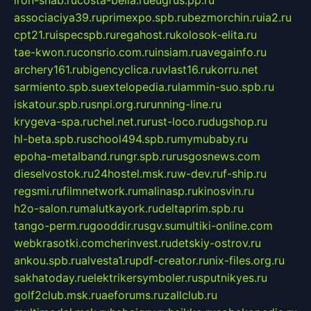
iron-snab.ru
costa-bella.ru
eugrus.pp.ru
associaciya39.ru
primexpo.spb.ru
bezmorchin.ru
ia2.ru
cpt21.ru
ispecspb.ru
regahost.ru
kolosok-elita.ru
tae-kwon.ru
consrio.com.ru
insiam.ru
avegainfo.ru
archery161.ru
bigencyclica.ru
vlast16.ru
korru.net
sarmiento.spb.su
extelopedia.ru
lammin-suo.spb.ru
iskatour.spb.ru
snpi.org.ru
running-line.ru
krygeva-spa.ru
chel.net.ru
rust-loco.ru
dugshop.ru
hl-beta.spb.ru
school494.spb.ru
mymubaby.ru
epoha-metalband.ru
ngr.spb.ru
rusgosnews.com
dieselvostok.ru
24hostel.msk.ru
w-dev.ru
f-ship.ru
regsmi.ru
filmnetwork.ru
malinasp.ru
kinosvin.ru
h2o-salon.ru
malutkayork.ru
deltaprim.spb.ru
tango-perm.ru
gooddir.ru
sgv.su
multiki-online.com
webkrasotki.com
cherinvest.ru
detskiy-ostrov.ru
ankou.spb.ru
alvesta1.ru
pdf-creator.ru
nix-files.org.ru
sakhatoday.ru
elektrikersymboler.ru
sputnikyes.ru
golf2club.msk.ru
aeforums.ru
zallclub.ru