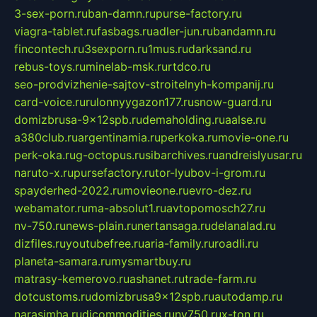
3-sex-porn.ru
ban-damn.ru
purse-factory.ru
viagra-tablet.ru
fasbags.ru
adler-jun.ru
bandamn.ru
fincontech.ru
3sexporn.ru
1mus.ru
darksand.ru
rebus-toys.ru
minelab-msk.ru
rtdco.ru
seo-prodvizhenie-sajtov-stroitelnyh-kompanij.ru
card-voice.ru
rulonnyygazon177.ru
snow-guard.ru
domizbrusa-9x12spb.ru
demaholding.ru
aalse.ru
a380club.ru
argentinamia.ru
perkoka.ru
movie-one.ru
perk-oka.ru
g-octopus.ru
sibarchives.ru
andreislyusar.ru
naruto-x.ru
pursefactory.ru
tor-lyubov-i-grom.ru
spayderhed-2022.ru
movieone.ru
evro-dez.ru
webamator.ru
ma-absolut1.ru
avtopomosch27.ru
nv-750.ru
news-plain.ru
nertansaga.ru
delanalad.ru
dizfiles.ru
youtubefree.ru
aria-family.ru
roadli.ru
planeta-samara.ru
mysmartbuy.ru
matrasy-kemerovo.ru
ashanet.ru
trade-farm.ru
dotcustoms.ru
domizbrusa9x12spb.ru
autodamp.ru
narasimha.ru
djcommodities.ru
nv750.ru
x-ton.ru