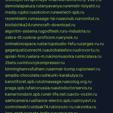
demolalapaluza.ru
tanyavanya.ru
remstir-tolyatti.ru
msdip.ru
jdol.ru
sokolovr.ru
newtech-spb.ru
rezemkleim.ru
massage-tai.ru
seonub.ru
zvonitut.ru
biolisichka24.ru
mncraft-download.ru
algoritm-sistema.ru
godflesh.ru
ru-industria.ru
zebra-tlt.ru
okna-proficom.ru
erynok.ru
onlinekinospace.ru
startupstudio-fefu.ru
zarges-ru.ru
gegenjustizunrecht.ru
autobalashov.ru
utrovortu.ru
spiski-firm.ru
elara-m.ru
kinomusorka.ru
mkcslava.ru
2bets.ru
vintovoykompressor.ru
birminghamvsfulham.ru
sarmat-komp.ru
pioneeri.ru
amadis-chocolate.ru
shkurki-karakulya.ru
kanotiforet.spb.ru
tutmassage.ru
ecolog.org.ru
praga.spb.ru
falcorussia.ru
autodoctorservis.ru
kamertondom.spb.ru
net-life.net.ru
avto-vozim.ru
sakhcamera.ru
alliance-electro.spb.ru
stroyavt.ru
controlweb1.ru
tdsak74.ru
kinzozo-ru.ru
kvotka.ru