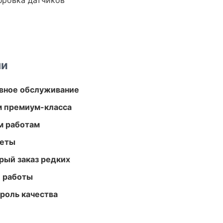
ибровка датчиков
ми
вное обслуживание
м премиум-класса
м работам
меты
рый заказ редких
е работы
роль качества