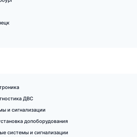
рбург
нецк
ктроника
агностика ДВС
мы и сигнализации
установка допоборудования
ные системы и сигнализации