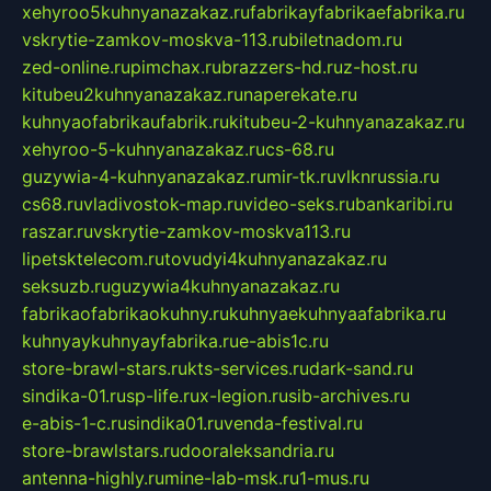
xehyroo5kuhnyanazakaz.ru
fabrikayfabrikaefabrika.ru
vskrytie-zamkov-moskva-113.ru
biletnadom.ru
zed-online.ru
pimchax.ru
brazzers-hd.ru
z-host.ru
kitubeu2kuhnyanazakaz.ru
naperekate.ru
kuhnyaofabrikaufabrik.ru
kitubeu-2-kuhnyanazakaz.ru
xehyroo-5-kuhnyanazakaz.ru
cs-68.ru
guzywia-4-kuhnyanazakaz.ru
mir-tk.ru
vlknrussia.ru
cs68.ru
vladivostok-map.ru
video-seks.ru
bankaribi.ru
raszar.ru
vskrytie-zamkov-moskva113.ru
lipetsktelecom.ru
tovudyi4kuhnyanazakaz.ru
seksuzb.ru
guzywia4kuhnyanazakaz.ru
fabrikaofabrikaokuhny.ru
kuhnyaekuhnyaafabrika.ru
kuhnyaykuhnyayfabrika.ru
e-abis1c.ru
store-brawl-stars.ru
kts-services.ru
dark-sand.ru
sindika-01.ru
sp-life.ru
x-legion.ru
sib-archives.ru
e-abis-1-c.ru
sindika01.ru
venda-festival.ru
store-brawlstars.ru
dooraleksandria.ru
antenna-highly.ru
mine-lab-msk.ru
1-mus.ru