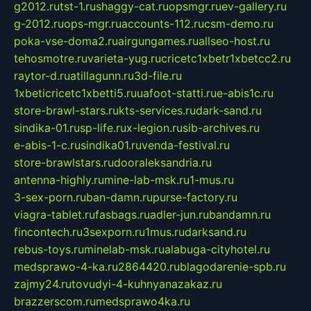
g2012.ru
tst-1.ru
shaggy-cat.ru
opsmgr.ru
ev-gallery.ru
g-2012.ru
ops-mgr.ru
accounts-112.ru
csm-demo.ru
poka-vse-doma2.ru
airgungames.ru
allseo-host.ru
tehosmotre.ru
varieta-yug.ru
cricetc1xbetr1xbetcc2.ru
raytor-d.ru
atillagunn.ru
3d-file.ru
1xbeticricetc1xbetti5.ru
uafoot-statti.ru
e-abis1c.ru
store-brawl-stars.ru
kts-services.ru
dark-sand.ru
sindika-01.ru
sp-life.ru
x-legion.ru
sib-archives.ru
e-abis-1-c.ru
sindika01.ru
venda-festival.ru
store-brawlstars.ru
dooraleksandria.ru
antenna-highly.ru
mine-lab-msk.ru
1-mus.ru
3-sex-porn.ru
ban-damn.ru
purse-factory.ru
viagra-tablet.ru
fasbags.ru
adler-jun.ru
bandamn.ru
fincontech.ru
3sexporn.ru
1mus.ru
darksand.ru
rebus-toys.ru
minelab-msk.ru
alabuga-cityhotel.ru
medsprawo-4-ka.ru
2864420.ru
blagodarenie-spb.ru
zajmy24.ru
tovudyi-4-kuhnyanazakaz.ru
brazzerscom.ru
medsprawo4ka.ru