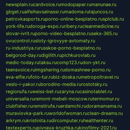
newsplain.ru
cardvoice.ru
modopaper.ru
manunae.ru
gbget.ru
alfeihavsalnassr.ru
madoma.ru
tajuncos.ru
petrovkasports.ru
porno-online-besplatno.ru
splclub.ru
york-life.ru
doroga-expo.ru
ribery.ru
cleanmedicine.ru
slovar-ivrit.ru
porno-video-besplatno.ru
seks-365.ru
ovucontrol.ru
sloty-igrovyye-avtomaty.ru
ru-industriya.ru
russkoe-porno-besplatno.ru
belgorod-day.ru
digilith.ru
pichkurovlab.ru
medic-today.ru
taksu.ru
comp123.ru
don-ykt.ru
teensvoice.ru
imgsharing.ru
domashnee-porno.ru
eva-elfie.ru
foto-tur.ru
biz-doska.ru
metropoltravel.ru
veslo-i-yakor.ru
borodino-media.ru
rostotsky.ru
regionufa.ru
weiss-bet.ru
zaryna.ru
casinotablet.ru
universalia.ru
remont-mebeli-moscow.ru
termomur.ru
clubfisher.ru
remstirufa.ru
erdamchi.ru
doramamama.ru
muraviovka-park.ru
worldofwoman.ru
clean-dreams.ru
arkrym.ru
kristinita.ru
dircomputer.ru
healthenter.ru
textexperts.ru
pivnaya-kruzhka.ru
kinofilmy-2021.ru