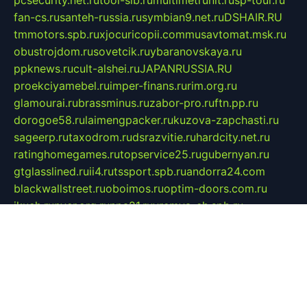
pcsecurity.net.ru
tool-sib.ru
multimetrunit.ru
sp-tour.ru
fan-cs.ru
santeh-russia.ru
symbian9.net.ru
DSHAIR.RU
tmmotors.spb.ru
xjocuricopii.com
musavtomat.msk.ru
obustrojdom.ru
sovetcik.ru
ybaranovskaya.ru
ppknews.ru
cult-alshei.ru
JAPANRUSSIA.RU
proekciyamebel.ru
imper-finans.ru
rim.org.ru
glamourai.ru
brassminus.ru
zabor-pro.ru
ftn.pp.ru
dorogoe58.ru
laimengpacker.ru
kuzova-zapchasti.ru
sageerp.ru
taxodrom.ru
dsrazvitie.ru
hardcity.net.ru
ratinghomegames.ru
topservice25.ru
gubernyan.ru
gtglasslined.ru
ii4.ru
tssport.spb.ru
andorra24.com
blackwallstreet.ru
oboimos.ru
optim-doors.com.ru
ikuch.ru
nycr.org.ru
npa21.ru
vremya-ch.spb.ru
desert000.ru
ivtorgi.ru
ifiori.ru
catalog-statei.ru
dcv.org.ru
spetsmaster174.ru
ipkameryhiseeu.ru
dum26.ru
ruspol.spb.ru
fr-opendp.ru
kam-solnyshko.ru
cheyenne-arapaho.ru
sevzapmetal.spb.ru
ted-lapidus.spb.ru
parasite-eliminator.ru