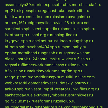
associaciya39.ru
primexpo.spb.ru
bezmorchin.ru
ia2.ru
cpt21.ru
ispecspb.ru
regahost.ru
kolosok-elita.ru
tae-kwon.ru
consrio.com.ru
insiam.ru
avegainfo.ru
archery161.ru
bigencyclica.ru
vlast16.ru
korru.net
sarmiento.spb.su
extelopedia.ru
lammin-suo.spb.ru
iskatour.spb.ru
snpi.org.ru
running-line.ru
krygeva-spa.ru
chel.net.ru
rust-loco.ru
dugshop.ru
hl-beta.spb.ru
school494.spb.ru
mymubaby.ru
epoha-metalband.ru
ngr.spb.ru
rusgosnews.com
dieselvostok.ru
24hostel.msk.ru
w-dev.ru
f-ship.ru
regsmi.ru
filmnetwork.ru
malinasp.ru
kinosvin.ru
h2o-salon.ru
malutkayork.ru
deltaprim.spb.ru
tango-perm.ru
gooddir.ru
sgv.su
multiki-online.com
webkrasotki.com
cherinvest.ru
detskiy-ostrov.ru
ankou.spb.ru
alvesta1.ru
pdf-creator.ru
nix-files.org.ru
sakhatoday.ru
elektrikersymboler.ru
sputnikyes.ru
golf2club.msk.ru
aeforums.ru
zallclub.ru
multimodal.msk.ru
habaigry.ru
haikko.ru
sobakopedia.ru