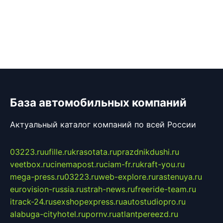
База автомобильных компаний
Актуальный каталог компаний по всей России
03223.ru
ufille.ru
krasotata.ru
prazdnikdushi.ru
veetbox.ru
cinemapost.ru
ciam-fr.ru
kraft-you.ru
mega-press.ru
03223.ru
web-explore.ru
rastenuya.ru
eurovision-russia.ru
strah-news.ru
freeride-team.ru
itrack-24.ru
sexshopexpress.ru
autostudiopro.ru
alabuga-cityhotel.ru
pornv.ru
atlantpereezd.ru