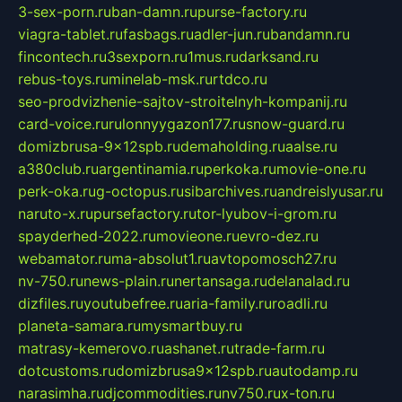
3-sex-porn.ru
ban-damn.ru
purse-factory.ru
viagra-tablet.ru
fasbags.ru
adler-jun.ru
bandamn.ru
fincontech.ru
3sexporn.ru
1mus.ru
darksand.ru
rebus-toys.ru
minelab-msk.ru
rtdco.ru
seo-prodvizhenie-sajtov-stroitelnyh-kompanij.ru
card-voice.ru
rulonnyygazon177.ru
snow-guard.ru
domizbrusa-9x12spb.ru
demaholding.ru
aalse.ru
a380club.ru
argentinamia.ru
perkoka.ru
movie-one.ru
perk-oka.ru
g-octopus.ru
sibarchives.ru
andreislyusar.ru
naruto-x.ru
pursefactory.ru
tor-lyubov-i-grom.ru
spayderhed-2022.ru
movieone.ru
evro-dez.ru
webamator.ru
ma-absolut1.ru
avtopomosch27.ru
nv-750.ru
news-plain.ru
nertansaga.ru
delanalad.ru
dizfiles.ru
youtubefree.ru
aria-family.ru
roadli.ru
planeta-samara.ru
mysmartbuy.ru
matrasy-kemerovo.ru
ashanet.ru
trade-farm.ru
dotcustoms.ru
domizbrusa9x12spb.ru
autodamp.ru
narasimha.ru
djcommodities.ru
nv750.ru
x-ton.ru