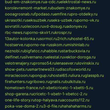
bud-em-znakomye.ru
a-cdc.ru
elektrostal-news.ru
korolevremont-market.ru
budem-znakomye.ru
oooagrosnab.ru
fpodaso.ru
emfire.ru
pro-otdelky.ru
ukrasotki.ru
seksuzbek.ru
seks-uzbek.ru
porno-vk.ru
sovratili.ru
olecoon.ru
vd-dosug.ru
adonyev.ru
rbc-news.ru
porno-skvirt.ru
krospr.ru
13autor-kolonka.ru
sormol.ru
2rich.ru
hostel-65.ru
hostserve.ru
porno-na-russkom.ru
mishinlab.ru
neznobi.ru
bigfatcc.ru
habble.ru
starbucksvia.ru
delfinet.ru
silvernano.ru
elestal.ru
vektor-doroga.ru
velotrenajery.ru
pronso54.ru
lenasever.ru
lovinskix.ru
show-pets.ru
smartnews03.ru
discofoxworld.ru
miraclecoon.ru
pongup.ru
hostel65.ru
liura.ru
glasspb.ru
firehunters.ru
gribowo.ru
gnalis.ru
bulkitula.ru
hometown-france.ru
1-xbeticricetc-1-xbetti-5.ru
shop-garena.ru
cricetc-1-xbetr-1-xbetcc-2.ru
one-life-story.ru
top-halyava.ru
accounts112.ru
poka-vse-doma-2.ru
3-d-file.ru
hahahaharms.ru