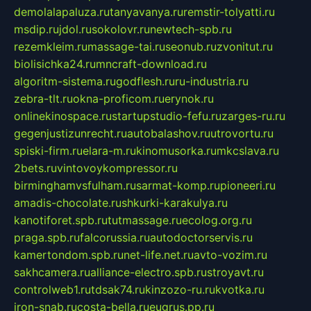
demolalapaluza.ru
tanyavanya.ru
remstir-tolyatti.ru
msdip.ru
jdol.ru
sokolovr.ru
newtech-spb.ru
rezemkleim.ru
massage-tai.ru
seonub.ru
zvonitut.ru
biolisichka24.ru
mncraft-download.ru
algoritm-sistema.ru
godflesh.ru
ru-industria.ru
zebra-tlt.ru
okna-proficom.ru
erynok.ru
onlinekinospace.ru
startupstudio-fefu.ru
zarges-ru.ru
gegenjustizunrecht.ru
autobalashov.ru
utrovortu.ru
spiski-firm.ru
elara-m.ru
kinomusorka.ru
mkcslava.ru
2bets.ru
vintovoykompressor.ru
birminghamvsfulham.ru
sarmat-komp.ru
pioneeri.ru
amadis-chocolate.ru
shkurki-karakulya.ru
kanotiforet.spb.ru
tutmassage.ru
ecolog.org.ru
praga.spb.ru
falcorussia.ru
autodoctorservis.ru
kamertondom.spb.ru
net-life.net.ru
avto-vozim.ru
sakhcamera.ru
alliance-electro.spb.ru
stroyavt.ru
controlweb1.ru
tdsak74.ru
kinzozo-ru.ru
kvotka.ru
iron-snab.ru
costa-bella.ru
eugrus.pp.ru