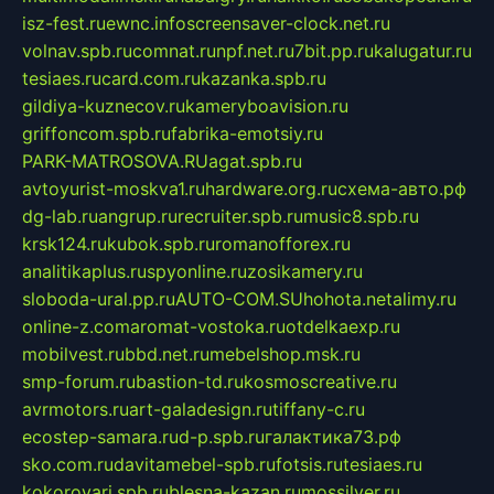
isz-fest.ru
ewnc.info
screensaver-clock.net.ru
volnav.spb.ru
comnat.ru
npf.net.ru
7bit.pp.ru
kalugatur.ru
tesiaes.ru
card.com.ru
kazanka.spb.ru
gildiya-kuznecov.ru
kameryboavision.ru
griffoncom.spb.ru
fabrika-emotsiy.ru
PARK-MATROSOVA.RU
agat.spb.ru
avtoyurist-moskva1.ru
hardware.org.ru
схема-авто.рф
dg-lab.ru
angrup.ru
recruiter.spb.ru
music8.spb.ru
krsk124.ru
kubok.spb.ru
romanofforex.ru
analitikaplus.ru
spyonline.ru
zosikamery.ru
sloboda-ural.pp.ru
AUTO-COM.SU
hohota.net
alimy.ru
online-z.com
aromat-vostoka.ru
otdelkaexp.ru
mobilvest.ru
bbd.net.ru
mebelshop.msk.ru
smp-forum.ru
bastion-td.ru
kosmoscreative.ru
avrmotors.ru
art-galadesign.ru
tiffany-c.ru
ecostep-samara.ru
d-p.spb.ru
галактика73.рф
sko.com.ru
davitamebel-spb.ru
fotsis.ru
tesiaes.ru
kokoroyari.spb.ru
blesna-kazan.ru
mossilver.ru