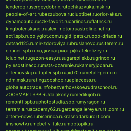
lenderoq.ru
sergeydobrin.ru
tochkazvuka.msk.ru
people-of-art.ru
bezzubova.ru
clubtibet.ru
orior-aks.ru
dynamoauto.ru
szk-favorit.ru
carlines.ru
flatnsk.ru
kingbolenskaner.ru
alex-motor.ru
astroline.net.ru
act1.spb.ru
polyglot.com.ru
gidlipetsk.ru
ooo-driada.ru
detsad125.ru
mir-zdoroviya.ru
bruslanovo.ru
siterem.ru
council.spb.ru
лодкипатриот.рф
kafekolizey.ru
iclub.net.ru
gazon-easy.ru
sugarepilekb.ru
grinox.ru
pylesostineco.ru
msts-ozarenie.ru
kameryjooan.ru
artemovskij.ru
dopler.spb.ru
aid70.ru
metall-perm.ru
ndm.msk.ru
ratingzooshop.ru
apiaccess.ru
globalautotrade.info
bezverhovskoe.ru
drsschool.ru
ZOOSMART.SPB.RU
dalakony.ru
medikijob.ru
remontt.spb.ru
photostudia.spb.ru
myragon.ru
terramia.ru
academy62.ru
gardengallereya.ru
rti.com.ru
artem-news.ru
biserinca.ru
krasnodarkurort.com
imshowtv.ru
mebel-v-tule.ru
mobtopik.ru