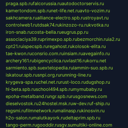
praga.spb.ru
falcorussia.ru
autodoctorservis.ru
kamertondom.spb.ru
net-life.net.ru
avto-vozim.ru
sakhcamera.ru
alliance-electro.spb.ru
stroyavt.ru
controlweb1.ru
tdsak74.ru
kinzozo-ru.ru
kvotka.ru
iron-snab.ru
costa-bella.ru
eugrus.pp.ru
associaciya39.ru
primexpo.spb.ru
bezmorchin.ru
ia2.ru
cpt21.ru
ispecspb.ru
regahost.ru
kolosok-elita.ru
tae-kwon.ru
consrio.com.ru
insiam.ru
avegainfo.ru
archery161.ru
bigencyclica.ru
vlast16.ru
korru.net
sarmiento.spb.su
extelopedia.ru
lammin-suo.spb.ru
iskatour.spb.ru
snpi.org.ru
running-line.ru
krygeva-spa.ru
chel.net.ru
rust-loco.ru
dugshop.ru
hl-beta.spb.ru
school494.spb.ru
mymubaby.ru
epoha-metalband.ru
ngr.spb.ru
rusgosnews.com
dieselvostok.ru
24hostel.msk.ru
w-dev.ru
f-ship.ru
regsmi.ru
filmnetwork.ru
malinasp.ru
kinosvin.ru
h2o-salon.ru
malutkayork.ru
deltaprim.spb.ru
tango-perm.ru
gooddir.ru
sgv.su
multiki-online.com