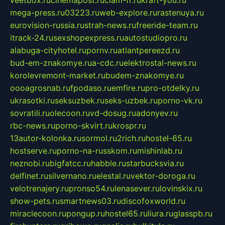
veetbox.ru
cinemapost.ru
ciam-fr.ru
kraft-you.ru
mega-press.ru
03223.ru
web-explore.ru
rastenuya.ru
eurovision-russia.ru
strah-news.ru
freeride-team.ru
itrack-24.ru
sexshopexpress.ru
autostudiopro.ru
alabuga-cityhotel.ru
pornv.ru
atlantpereezd.ru
bud-em-znakomye.ru
a-cdc.ru
elektrostal-news.ru
korolevremont-market.ru
budem-znakomye.ru
oooagrosnab.ru
fpodaso.ru
emfire.ru
pro-otdelky.ru
ukrasotki.ru
seksuzbek.ru
seks-uzbek.ru
porno-vk.ru
sovratili.ru
olecoon.ru
vd-dosug.ru
adonyev.ru
rbc-news.ru
porno-skvirt.ru
krospr.ru
13autor-kolonka.ru
sormol.ru
2rich.ru
hostel-65.ru
hostserve.ru
porno-na-russkom.ru
mishinlab.ru
neznobi.ru
bigfatcc.ru
habble.ru
starbucksvia.ru
delfinet.ru
silvernano.ru
elestal.ru
vektor-doroga.ru
velotrenajery.ru
pronso54.ru
lenasever.ru
lovinskix.ru
show-pets.ru
smartnews03.ru
discofoxworld.ru
miraclecoon.ru
pongup.ru
hostel65.ru
liura.ru
glasspb.ru