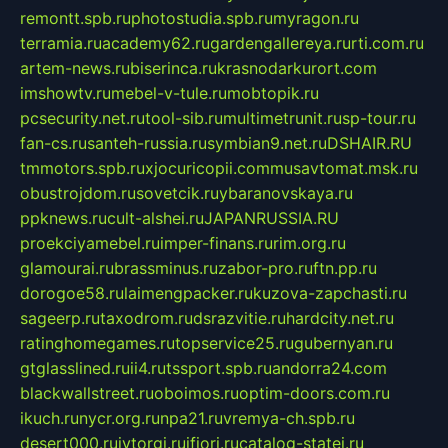
remontt.spb.ru
photostudia.spb.ru
myragon.ru
terramia.ru
academy62.ru
gardengallereya.ru
rti.com.ru
artem-news.ru
biserinca.ru
krasnodarkurort.com
imshowtv.ru
mebel-v-tule.ru
mobtopik.ru
pcsecurity.net.ru
tool-sib.ru
multimetrunit.ru
sp-tour.ru
fan-cs.ru
santeh-russia.ru
symbian9.net.ru
DSHAIR.RU
tmmotors.spb.ru
xjocuricopii.com
musavtomat.msk.ru
obustrojdom.ru
sovetcik.ru
ybaranovskaya.ru
ppknews.ru
cult-alshei.ru
JAPANRUSSIA.RU
proekciyamebel.ru
imper-finans.ru
rim.org.ru
glamourai.ru
brassminus.ru
zabor-pro.ru
ftn.pp.ru
dorogoe58.ru
laimengpacker.ru
kuzova-zapchasti.ru
sageerp.ru
taxodrom.ru
dsrazvitie.ru
hardcity.net.ru
ratinghomegames.ru
topservice25.ru
gubernyan.ru
gtglasslined.ru
ii4.ru
tssport.spb.ru
andorra24.com
blackwallstreet.ru
oboimos.ru
optim-doors.com.ru
ikuch.ru
nycr.org.ru
npa21.ru
vremya-ch.spb.ru
desert000.ru
ivtorgi.ru
ifiori.ru
catalog-statei.ru