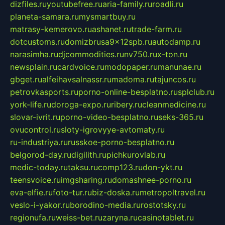
dizfiles.ru
youtubefree.ru
aria-family.ru
roadli.ru
planeta-samara.ru
mysmartbuy.ru
matrasy-kemerovo.ru
ashanet.ru
trade-farm.ru
dotcustoms.ru
domizbrusa9x12spb.ru
autodamp.ru
narasimha.ru
djcommodities.ru
nv750.ru
x-ton.ru
newsplain.ru
cardvoice.ru
modopaper.ru
manunae.ru
gbget.ru
alfeihavsalnassr.ru
madoma.ru
tajuncos.ru
petrovkasports.ru
porno-online-besplatno.ru
splclub.ru
york-life.ru
doroga-expo.ru
ribery.ru
cleanmedicine.ru
slovar-ivrit.ru
porno-video-besplatno.ru
seks-365.ru
ovucontrol.ru
sloty-igrovyye-avtomaty.ru
ru-industriya.ru
russkoe-porno-besplatno.ru
belgorod-day.ru
digilith.ru
pichkurovlab.ru
medic-today.ru
taksu.ru
comp123.ru
don-ykt.ru
teensvoice.ru
imgsharing.ru
domashnee-porno.ru
eva-elfie.ru
foto-tur.ru
biz-doska.ru
metropoltravel.ru
veslo-i-yakor.ru
borodino-media.ru
rostotsky.ru
regionufa.ru
weiss-bet.ru
zaryna.ru
casinotablet.ru