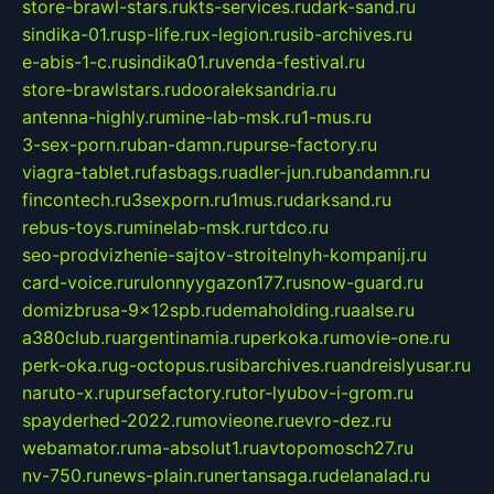
store-brawl-stars.ru
kts-services.ru
dark-sand.ru
sindika-01.ru
sp-life.ru
x-legion.ru
sib-archives.ru
e-abis-1-c.ru
sindika01.ru
venda-festival.ru
store-brawlstars.ru
dooraleksandria.ru
antenna-highly.ru
mine-lab-msk.ru
1-mus.ru
3-sex-porn.ru
ban-damn.ru
purse-factory.ru
viagra-tablet.ru
fasbags.ru
adler-jun.ru
bandamn.ru
fincontech.ru
3sexporn.ru
1mus.ru
darksand.ru
rebus-toys.ru
minelab-msk.ru
rtdco.ru
seo-prodvizhenie-sajtov-stroitelnyh-kompanij.ru
card-voice.ru
rulonnyygazon177.ru
snow-guard.ru
domizbrusa-9x12spb.ru
demaholding.ru
aalse.ru
a380club.ru
argentinamia.ru
perkoka.ru
movie-one.ru
perk-oka.ru
g-octopus.ru
sibarchives.ru
andreislyusar.ru
naruto-x.ru
pursefactory.ru
tor-lyubov-i-grom.ru
spayderhed-2022.ru
movieone.ru
evro-dez.ru
webamator.ru
ma-absolut1.ru
avtopomosch27.ru
nv-750.ru
news-plain.ru
nertansaga.ru
delanalad.ru