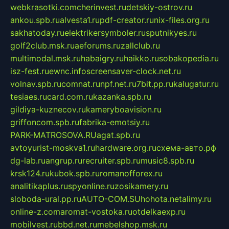
webkrasotki.com
cherinvest.ru
detskiy-ostrov.ru
ankou.spb.ru
alvesta1.ru
pdf-creator.ru
nix-files.org.ru
sakhatoday.ru
elektrikersymboler.ru
sputnikyes.ru
golf2club.msk.ru
aeforums.ru
zallclub.ru
multimodal.msk.ru
habaigry.ru
haikko.ru
sobakopedia.ru
isz-fest.ru
ewnc.info
screensaver-clock.net.ru
volnav.spb.ru
comnat.ru
npf.net.ru
7bit.pp.ru
kalugatur.ru
tesiaes.ru
card.com.ru
kazanka.spb.ru
gildiya-kuznecov.ru
kameryboavision.ru
griffoncom.spb.ru
fabrika-emotsiy.ru
PARK-MATROSOVA.RU
agat.spb.ru
avtoyurist-moskva1.ru
hardware.org.ru
схема-авто.рф
dg-lab.ru
angrup.ru
recruiter.spb.ru
music8.spb.ru
krsk124.ru
kubok.spb.ru
romanofforex.ru
analitikaplus.ru
spyonline.ru
zosikamery.ru
sloboda-ural.pp.ru
AUTO-COM.SU
hohota.net
alimy.ru
online-z.com
aromat-vostoka.ru
otdelkaexp.ru
mobilvest.ru
bbd.net.ru
mebelshop.msk.ru