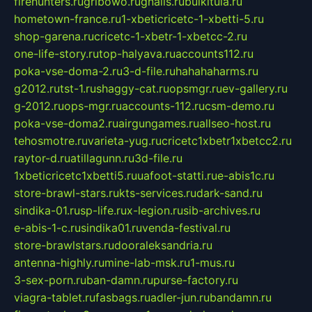
firehunters.ru
gribowo.ru
gnalis.ru
bulkitula.ru
hometown-france.ru
1-xbeticricetc-1-xbetti-5.ru
shop-garena.ru
cricetc-1-xbetr-1-xbetcc-2.ru
one-life-story.ru
top-halyava.ru
accounts112.ru
poka-vse-doma-2.ru
3-d-file.ru
hahahaharms.ru
g2012.ru
tst-1.ru
shaggy-cat.ru
opsmgr.ru
ev-gallery.ru
g-2012.ru
ops-mgr.ru
accounts-112.ru
csm-demo.ru
poka-vse-doma2.ru
airgungames.ru
allseo-host.ru
tehosmotre.ru
varieta-yug.ru
cricetc1xbetr1xbetcc2.ru
raytor-d.ru
atillagunn.ru
3d-file.ru
1xbeticricetc1xbetti5.ru
uafoot-statti.ru
e-abis1c.ru
store-brawl-stars.ru
kts-services.ru
dark-sand.ru
sindika-01.ru
sp-life.ru
x-legion.ru
sib-archives.ru
e-abis-1-c.ru
sindika01.ru
venda-festival.ru
store-brawlstars.ru
dooraleksandria.ru
antenna-highly.ru
mine-lab-msk.ru
1-mus.ru
3-sex-porn.ru
ban-damn.ru
purse-factory.ru
viagra-tablet.ru
fasbags.ru
adler-jun.ru
bandamn.ru