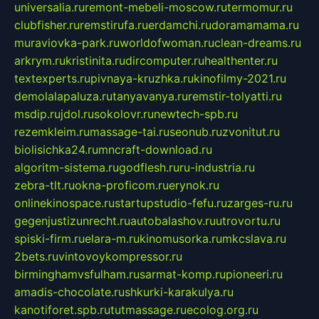
universalia.ru
remont-mebeli-moscow.ru
termomur.ru
clubfisher.ru
remstirufa.ru
erdamchi.ru
doramamama.ru
muraviovka-park.ru
worldofwoman.ru
clean-dreams.ru
arkrym.ru
kristinita.ru
dircomputer.ru
healthenter.ru
textexperts.ru
pivnaya-kruzhka.ru
kinofilmy-2021.ru
demolalapaluza.ru
tanyavanya.ru
remstir-tolyatti.ru
msdip.ru
jdol.ru
sokolovr.ru
newtech-spb.ru
rezemkleim.ru
massage-tai.ru
seonub.ru
zvonitut.ru
biolisichka24.ru
mncraft-download.ru
algoritm-sistema.ru
godflesh.ru
ru-industria.ru
zebra-tlt.ru
okna-proficom.ru
erynok.ru
onlinekinospace.ru
startupstudio-fefu.ru
zarges-ru.ru
gegenjustizunrecht.ru
autobalashov.ru
utrovortu.ru
spiski-firm.ru
elara-m.ru
kinomusorka.ru
mkcslava.ru
2bets.ru
vintovoykompressor.ru
birminghamvsfulham.ru
sarmat-komp.ru
pioneeri.ru
amadis-chocolate.ru
shkurki-karakulya.ru
kanotiforet.spb.ru
tutmassage.ru
ecolog.org.ru