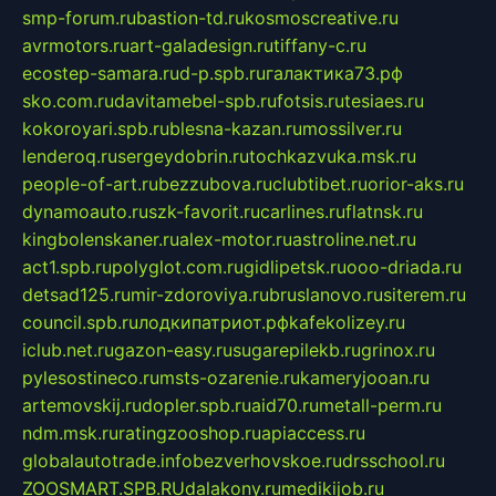
smp-forum.ru
bastion-td.ru
kosmoscreative.ru
avrmotors.ru
art-galadesign.ru
tiffany-c.ru
ecostep-samara.ru
d-p.spb.ru
галактика73.рф
sko.com.ru
davitamebel-spb.ru
fotsis.ru
tesiaes.ru
kokoroyari.spb.ru
blesna-kazan.ru
mossilver.ru
lenderoq.ru
sergeydobrin.ru
tochkazvuka.msk.ru
people-of-art.ru
bezzubova.ru
clubtibet.ru
orior-aks.ru
dynamoauto.ru
szk-favorit.ru
carlines.ru
flatnsk.ru
kingbolenskaner.ru
alex-motor.ru
astroline.net.ru
act1.spb.ru
polyglot.com.ru
gidlipetsk.ru
ooo-driada.ru
detsad125.ru
mir-zdoroviya.ru
bruslanovo.ru
siterem.ru
council.spb.ru
лодкипатриот.рф
kafekolizey.ru
iclub.net.ru
gazon-easy.ru
sugarepilekb.ru
grinox.ru
pylesostineco.ru
msts-ozarenie.ru
kameryjooan.ru
artemovskij.ru
dopler.spb.ru
aid70.ru
metall-perm.ru
ndm.msk.ru
ratingzooshop.ru
apiaccess.ru
globalautotrade.info
bezverhovskoe.ru
drsschool.ru
ZOOSMART.SPB.RU
dalakony.ru
medikijob.ru