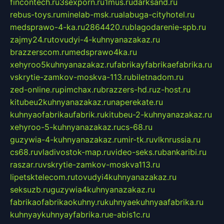
fincontech.ru
3sexporn.ru
1mus.ru
darksand.ru
rebus-toys.ru
minelab-msk.ru
alabuga-cityhotel.ru
medsprawo-4-ka.ru
2864420.ru
blagodarenie-spb.ru
zajmy24.ru
tovudyi-4-kuhnyanazakaz.ru
brazzerscom.ru
medsprawo4ka.ru
xehyroo5kuhnyanazakaz.ru
fabrikayfabrikaefabrika.ru
vskrytie-zamkov-moskva-113.ru
biletnadom.ru
zed-online.ru
pimchax.ru
brazzers-hd.ru
z-host.ru
kitubeu2kuhnyanazakaz.ru
naperekate.ru
kuhnyaofabrikaufabrik.ru
kitubeu-2-kuhnyanazakaz.ru
xehyroo-5-kuhnyanazakaz.ru
cs-68.ru
guzywia-4-kuhnyanazakaz.ru
mir-tk.ru
vlknrussia.ru
cs68.ru
vladivostok-map.ru
video-seks.ru
bankaribi.ru
raszar.ru
vskrytie-zamkov-moskva113.ru
lipetsktelecom.ru
tovudyi4kuhnyanazakaz.ru
seksuzb.ru
guzywia4kuhnyanazakaz.ru
fabrikaofabrikaokuhny.ru
kuhnyaekuhnyaafabrika.ru
kuhnyaykuhnyayfabrika.ru
e-abis1c.ru