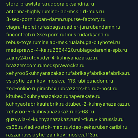
store-brawlstars.ru
dooraleksandria.ru
antenna-highly.ru
mine-lab-msk.ru
1-mus.ru
3-sex-porn.ru
ban-damn.ru
purse-factory.ru
viagra-tablet.ru
fasbags.ru
adler-jun.ru
bandamn.ru
fincontech.ru
3sexporn.ru
1mus.ru
darksand.ru
rebus-toys.ru
minelab-msk.ru
alabuga-cityhotel.ru
medsprawo-4-ka.ru
2864420.ru
blagodarenie-spb.ru
zajmy24.ru
tovudyi-4-kuhnyanazakaz.ru
brazzerscom.ru
medsprawo4ka.ru
xehyroo5kuhnyanazakaz.ru
fabrikayfabrikaefabrika.ru
vskrytie-zamkov-moskva-113.ru
biletnadom.ru
zed-online.ru
pimchax.ru
brazzers-hd.ru
z-host.ru
kitubeu2kuhnyanazakaz.ru
naperekate.ru
kuhnyaofabrikaufabrik.ru
kitubeu-2-kuhnyanazakaz.ru
xehyroo-5-kuhnyanazakaz.ru
cs-68.ru
guzywia-4-kuhnyanazakaz.ru
mir-tk.ru
vlknrussia.ru
cs68.ru
vladivostok-map.ru
video-seks.ru
bankaribi.ru
raszar.ru
vskrytie-zamkov-moskva113.ru