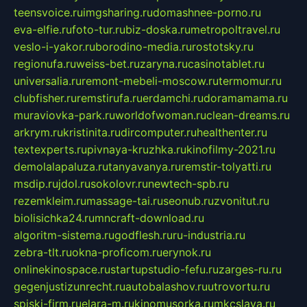
teensvoice.ru
imgsharing.ru
domashnee-porno.ru
eva-elfie.ru
foto-tur.ru
biz-doska.ru
metropoltravel.ru
veslo-i-yakor.ru
borodino-media.ru
rostotsky.ru
regionufa.ru
weiss-bet.ru
zaryna.ru
casinotablet.ru
universalia.ru
remont-mebeli-moscow.ru
termomur.ru
clubfisher.ru
remstirufa.ru
erdamchi.ru
doramamama.ru
muraviovka-park.ru
worldofwoman.ru
clean-dreams.ru
arkrym.ru
kristinita.ru
dircomputer.ru
healthenter.ru
textexperts.ru
pivnaya-kruzhka.ru
kinofilmy-2021.ru
demolalapaluza.ru
tanyavanya.ru
remstir-tolyatti.ru
msdip.ru
jdol.ru
sokolovr.ru
newtech-spb.ru
rezemkleim.ru
massage-tai.ru
seonub.ru
zvonitut.ru
biolisichka24.ru
mncraft-download.ru
algoritm-sistema.ru
godflesh.ru
ru-industria.ru
zebra-tlt.ru
okna-proficom.ru
erynok.ru
onlinekinospace.ru
startupstudio-fefu.ru
zarges-ru.ru
gegenjustizunrecht.ru
autobalashov.ru
utrovortu.ru
spiski-firm.ru
elara-m.ru
kinomusorka.ru
mkcslava.ru