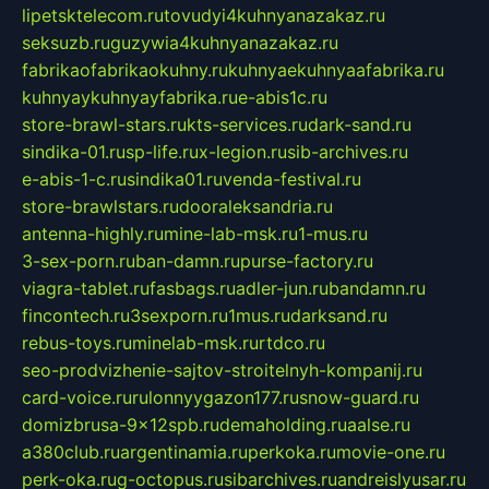
lipetsktelecom.ru
tovudyi4kuhnyanazakaz.ru
seksuzb.ru
guzywia4kuhnyanazakaz.ru
fabrikaofabrikaokuhny.ru
kuhnyaekuhnyaafabrika.ru
kuhnyaykuhnyayfabrika.ru
e-abis1c.ru
store-brawl-stars.ru
kts-services.ru
dark-sand.ru
sindika-01.ru
sp-life.ru
x-legion.ru
sib-archives.ru
e-abis-1-c.ru
sindika01.ru
venda-festival.ru
store-brawlstars.ru
dooraleksandria.ru
antenna-highly.ru
mine-lab-msk.ru
1-mus.ru
3-sex-porn.ru
ban-damn.ru
purse-factory.ru
viagra-tablet.ru
fasbags.ru
adler-jun.ru
bandamn.ru
fincontech.ru
3sexporn.ru
1mus.ru
darksand.ru
rebus-toys.ru
minelab-msk.ru
rtdco.ru
seo-prodvizhenie-sajtov-stroitelnyh-kompanij.ru
card-voice.ru
rulonnyygazon177.ru
snow-guard.ru
domizbrusa-9x12spb.ru
demaholding.ru
aalse.ru
a380club.ru
argentinamia.ru
perkoka.ru
movie-one.ru
perk-oka.ru
g-octopus.ru
sibarchives.ru
andreislyusar.ru