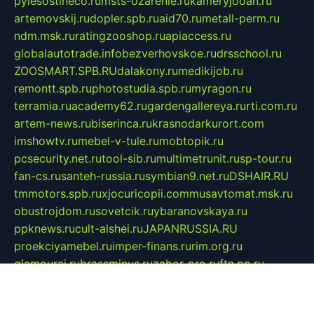
pylesostineco.ru
msts-ozarenie.ru
kameryjooan.ru
artemovskij.ru
dopler.spb.ru
aid70.ru
metall-perm.ru
ndm.msk.ru
ratingzooshop.ru
apiaccess.ru
globalautotrade.info
bezverhovskoe.ru
drsschool.ru
ZOOSMART.SPB.RU
dalakony.ru
medikijob.ru
remontt.spb.ru
photostudia.spb.ru
myragon.ru
terramia.ru
academy62.ru
gardengallereya.ru
rti.com.ru
artem-news.ru
biserinca.ru
krasnodarkurort.com
imshowtv.ru
mebel-v-tule.ru
mobtopik.ru
pcsecurity.net.ru
tool-sib.ru
multimetrunit.ru
sp-tour.ru
fan-cs.ru
santeh-russia.ru
symbian9.net.ru
DSHAIR.RU
tmmotors.spb.ru
xjocuricopii.com
musavtomat.msk.ru
obustrojdom.ru
sovetcik.ru
ybaranovskaya.ru
ppknews.ru
cult-alshei.ru
JAPANRUSSIA.RU
proekciyamebel.ru
imper-finans.ru
rim.org.ru
glamourai.ru
brassminus.ru
zabor-pro.ru
ftn.pp.ru
dorogoe58.ru
laimengpacker.ru
kuzova-zapchasti.ru
sageerp.ru
taxodrom.ru
dsrazvitie.ru
hardcity.net.ru