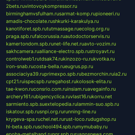
2bets.ru
vintovoykompressor.ru
birminghamvsfulham.ru
sarmat-komp.ru
pioneeri.ru
amadis-chocolate.ru
shkurki-karakulya.ru
kanotiforet.spb.ru
tutmassage.ru
ecolog.org.ru
praga.spb.ru
falcorussia.ru
autodoctorservis.ru
kamertondom.spb.ru
net-life.net.ru
avto-vozim.ru
sakhcamera.ru
alliance-electro.spb.ru
stroyavt.ru
controlweb1.ru
tdsak74.ru
kinzozo-ru.ru
kvotka.ru
iron-snab.ru
costa-bella.ru
eugrus.pp.ru
associaciya39.ru
primexpo.spb.ru
bezmorchin.ru
ia2.ru
cpt21.ru
ispecspb.ru
regahost.ru
kolosok-elita.ru
tae-kwon.ru
consrio.com.ru
insiam.ru
avegainfo.ru
archery161.ru
bigencyclica.ru
vlast16.ru
korru.net
sarmiento.spb.su
extelopedia.ru
lammin-suo.spb.ru
iskatour.spb.ru
snpi.org.ru
running-line.ru
krygeva-spa.ru
chel.net.ru
rust-loco.ru
dugshop.ru
hl-beta.spb.ru
school494.spb.ru
mymubaby.ru
epoha-metalband.ru
ngr.spb.ru
rusgosnews.com