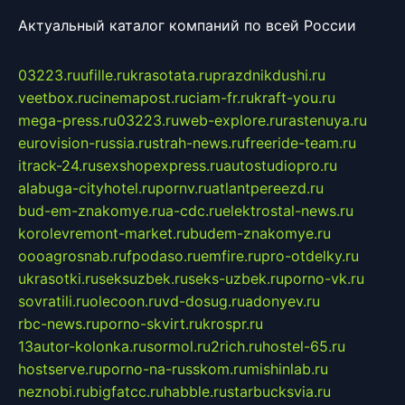
Актуальный каталог компаний по всей России
03223.ru
ufille.ru
krasotata.ru
prazdnikdushi.ru
veetbox.ru
cinemapost.ru
ciam-fr.ru
kraft-you.ru
mega-press.ru
03223.ru
web-explore.ru
rastenuya.ru
eurovision-russia.ru
strah-news.ru
freeride-team.ru
itrack-24.ru
sexshopexpress.ru
autostudiopro.ru
alabuga-cityhotel.ru
pornv.ru
atlantpereezd.ru
bud-em-znakomye.ru
a-cdc.ru
elektrostal-news.ru
korolevremont-market.ru
budem-znakomye.ru
oooagrosnab.ru
fpodaso.ru
emfire.ru
pro-otdelky.ru
ukrasotki.ru
seksuzbek.ru
seks-uzbek.ru
porno-vk.ru
sovratili.ru
olecoon.ru
vd-dosug.ru
adonyev.ru
rbc-news.ru
porno-skvirt.ru
krospr.ru
13autor-kolonka.ru
sormol.ru
2rich.ru
hostel-65.ru
hostserve.ru
porno-na-russkom.ru
mishinlab.ru
neznobi.ru
bigfatcc.ru
habble.ru
starbucksvia.ru