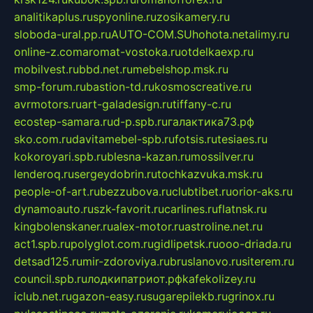
analitikaplus.ru
spyonline.ru
zosikamery.ru
sloboda-ural.pp.ru
AUTO-COM.SU
hohota.net
alimy.ru
online-z.com
aromat-vostoka.ru
otdelkaexp.ru
mobilvest.ru
bbd.net.ru
mebelshop.msk.ru
smp-forum.ru
bastion-td.ru
kosmoscreative.ru
avrmotors.ru
art-galadesign.ru
tiffany-c.ru
ecostep-samara.ru
d-p.spb.ru
галактика73.рф
sko.com.ru
davitamebel-spb.ru
fotsis.ru
tesiaes.ru
kokoroyari.spb.ru
blesna-kazan.ru
mossilver.ru
lenderoq.ru
sergeydobrin.ru
tochkazvuka.msk.ru
people-of-art.ru
bezzubova.ru
clubtibet.ru
orior-aks.ru
dynamoauto.ru
szk-favorit.ru
carlines.ru
flatnsk.ru
kingbolenskaner.ru
alex-motor.ru
astroline.net.ru
act1.spb.ru
polyglot.com.ru
gidlipetsk.ru
ooo-driada.ru
detsad125.ru
mir-zdoroviya.ru
bruslanovo.ru
siterem.ru
council.spb.ru
лодкипатриот.рф
kafekolizey.ru
iclub.net.ru
gazon-easy.ru
sugarepilekb.ru
grinox.ru