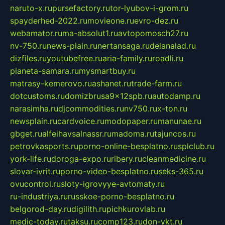
naruto-x.ru
pursefactory.ru
tor-lyubov-i-grom.ru
spayderhed-2022.ru
movieone.ru
evro-dez.ru
webamator.ru
ma-absolut1.ru
avtopomosch27.ru
nv-750.ru
news-plain.ru
nertansaga.ru
delanalad.ru
dizfiles.ru
youtubefree.ru
aria-family.ru
roadli.ru
planeta-samara.ru
mysmartbuy.ru
matrasy-kemerovo.ru
ashanet.ru
trade-farm.ru
dotcustoms.ru
domizbrusa9x12spb.ru
autodamp.ru
narasimha.ru
djcommodities.ru
nv750.ru
x-ton.ru
newsplain.ru
cardvoice.ru
modopaper.ru
manunae.ru
gbget.ru
alfeihavsalnassr.ru
madoma.ru
tajuncos.ru
petrovkasports.ru
porno-online-besplatno.ru
splclub.ru
york-life.ru
doroga-expo.ru
ribery.ru
cleanmedicine.ru
slovar-ivrit.ru
porno-video-besplatno.ru
seks-365.ru
ovucontrol.ru
sloty-igrovyye-avtomaty.ru
ru-industriya.ru
russkoe-porno-besplatno.ru
belgorod-day.ru
digilith.ru
pichkurovlab.ru
medic-today.ru
taksu.ru
comp123.ru
don-ykt.ru