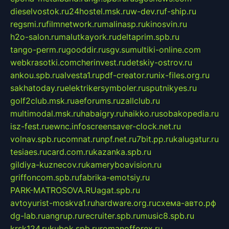
dieselvostok.ru
24hostel.msk.ru
w-dev.ru
f-ship.ru
regsmi.ru
filmnetwork.ru
malinasp.ru
kinosvin.ru
h2o-salon.ru
malutkayork.ru
deltaprim.spb.ru
tango-perm.ru
gooddir.ru
sgv.su
multiki-online.com
webkrasotki.com
cherinvest.ru
detskiy-ostrov.ru
ankou.spb.ru
alvesta1.ru
pdf-creator.ru
nix-files.org.ru
sakhatoday.ru
elektrikersymboler.ru
sputnikyes.ru
golf2club.msk.ru
aeforums.ru
zallclub.ru
multimodal.msk.ru
habaigry.ru
haikko.ru
sobakopedia.ru
isz-fest.ru
ewnc.info
screensaver-clock.net.ru
volnav.spb.ru
comnat.ru
npf.net.ru
7bit.pp.ru
kalugatur.ru
tesiaes.ru
card.com.ru
kazanka.spb.ru
gildiya-kuznecov.ru
kameryboavision.ru
griffoncom.spb.ru
fabrika-emotsiy.ru
PARK-MATROSOVA.RU
agat.spb.ru
avtoyurist-moskva1.ru
hardware.org.ru
схема-авто.рф
dg-lab.ru
angrup.ru
recruiter.spb.ru
music8.spb.ru
krsk124.ru
kubok.spb.ru
romanofforex.ru