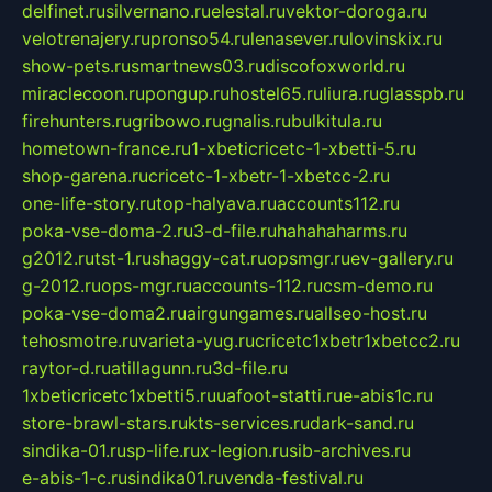
delfinet.ru
silvernano.ru
elestal.ru
vektor-doroga.ru
velotrenajery.ru
pronso54.ru
lenasever.ru
lovinskix.ru
show-pets.ru
smartnews03.ru
discofoxworld.ru
miraclecoon.ru
pongup.ru
hostel65.ru
liura.ru
glasspb.ru
firehunters.ru
gribowo.ru
gnalis.ru
bulkitula.ru
hometown-france.ru
1-xbeticricetc-1-xbetti-5.ru
shop-garena.ru
cricetc-1-xbetr-1-xbetcc-2.ru
one-life-story.ru
top-halyava.ru
accounts112.ru
poka-vse-doma-2.ru
3-d-file.ru
hahahaharms.ru
g2012.ru
tst-1.ru
shaggy-cat.ru
opsmgr.ru
ev-gallery.ru
g-2012.ru
ops-mgr.ru
accounts-112.ru
csm-demo.ru
poka-vse-doma2.ru
airgungames.ru
allseo-host.ru
tehosmotre.ru
varieta-yug.ru
cricetc1xbetr1xbetcc2.ru
raytor-d.ru
atillagunn.ru
3d-file.ru
1xbeticricetc1xbetti5.ru
uafoot-statti.ru
e-abis1c.ru
store-brawl-stars.ru
kts-services.ru
dark-sand.ru
sindika-01.ru
sp-life.ru
x-legion.ru
sib-archives.ru
e-abis-1-c.ru
sindika01.ru
venda-festival.ru