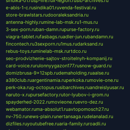
sindika-01.ru
sp-life.ru
x-legion.ru
sib-archives.ru
e-abis-1-c.ru
sindika01.ru
venda-festival.ru
store-brawlstars.ru
dooraleksandria.ru
antenna-highly.ru
mine-lab-msk.ru
1-mus.ru
3-sex-porn.ru
ban-damn.ru
purse-factory.ru
viagra-tablet.ru
fasbags.ru
adler-jun.ru
bandamn.ru
fincontech.ru
3sexporn.ru
1mus.ru
darksand.ru
rebus-toys.ru
minelab-msk.ru
rtdco.ru
seo-prodvizhenie-sajtov-stroitelnyh-kompanij.ru
card-voice.ru
rulonnyygazon177.ru
snow-guard.ru
domizbrusa-9x12spb.ru
demaholding.ru
aalse.ru
a380club.ru
argentinamia.ru
perkoka.ru
movie-one.ru
perk-oka.ru
g-octopus.ru
sibarchives.ru
andreislyusar.ru
naruto-x.ru
pursefactory.ru
tor-lyubov-i-grom.ru
spayderhed-2022.ru
movieone.ru
evro-dez.ru
webamator.ru
ma-absolut1.ru
avtopomosch27.ru
nv-750.ru
news-plain.ru
nertansaga.ru
delanalad.ru
dizfiles.ru
youtubefree.ru
aria-family.ru
roadli.ru