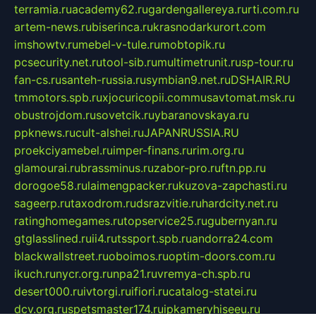
terramia.ru
academy62.ru
gardengallereya.ru
rti.com.ru
artem-news.ru
biserinca.ru
krasnodarkurort.com
imshowtv.ru
mebel-v-tule.ru
mobtopik.ru
pcsecurity.net.ru
tool-sib.ru
multimetrunit.ru
sp-tour.ru
fan-cs.ru
santeh-russia.ru
symbian9.net.ru
DSHAIR.RU
tmmotors.spb.ru
xjocuricopii.com
musavtomat.msk.ru
obustrojdom.ru
sovetcik.ru
ybaranovskaya.ru
ppknews.ru
cult-alshei.ru
JAPANRUSSIA.RU
proekciyamebel.ru
imper-finans.ru
rim.org.ru
glamourai.ru
brassminus.ru
zabor-pro.ru
ftn.pp.ru
dorogoe58.ru
laimengpacker.ru
kuzova-zapchasti.ru
sageerp.ru
taxodrom.ru
dsrazvitie.ru
hardcity.net.ru
ratinghomegames.ru
topservice25.ru
gubernyan.ru
gtglasslined.ru
ii4.ru
tssport.spb.ru
andorra24.com
blackwallstreet.ru
oboimos.ru
optim-doors.com.ru
ikuch.ru
nycr.org.ru
npa21.ru
vremya-ch.spb.ru
desert000.ru
ivtorgi.ru
ifiori.ru
catalog-statei.ru
dcv.org.ru
spetsmaster174.ru
ipkameryhiseeu.ru