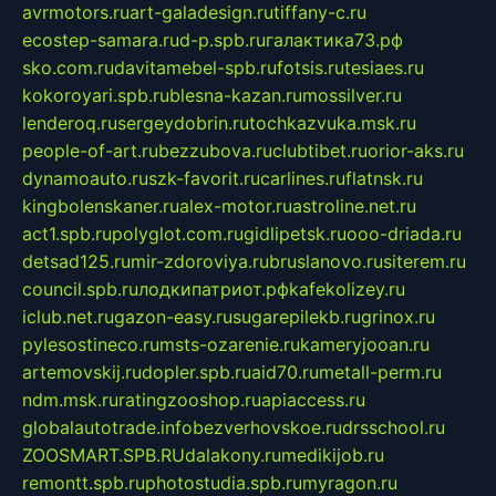
avrmotors.ru
art-galadesign.ru
tiffany-c.ru
ecostep-samara.ru
d-p.spb.ru
галактика73.рф
sko.com.ru
davitamebel-spb.ru
fotsis.ru
tesiaes.ru
kokoroyari.spb.ru
blesna-kazan.ru
mossilver.ru
lenderoq.ru
sergeydobrin.ru
tochkazvuka.msk.ru
people-of-art.ru
bezzubova.ru
clubtibet.ru
orior-aks.ru
dynamoauto.ru
szk-favorit.ru
carlines.ru
flatnsk.ru
kingbolenskaner.ru
alex-motor.ru
astroline.net.ru
act1.spb.ru
polyglot.com.ru
gidlipetsk.ru
ooo-driada.ru
detsad125.ru
mir-zdoroviya.ru
bruslanovo.ru
siterem.ru
council.spb.ru
лодкипатриот.рф
kafekolizey.ru
iclub.net.ru
gazon-easy.ru
sugarepilekb.ru
grinox.ru
pylesostineco.ru
msts-ozarenie.ru
kameryjooan.ru
artemovskij.ru
dopler.spb.ru
aid70.ru
metall-perm.ru
ndm.msk.ru
ratingzooshop.ru
apiaccess.ru
globalautotrade.info
bezverhovskoe.ru
drsschool.ru
ZOOSMART.SPB.RU
dalakony.ru
medikijob.ru
remontt.spb.ru
photostudia.spb.ru
myragon.ru