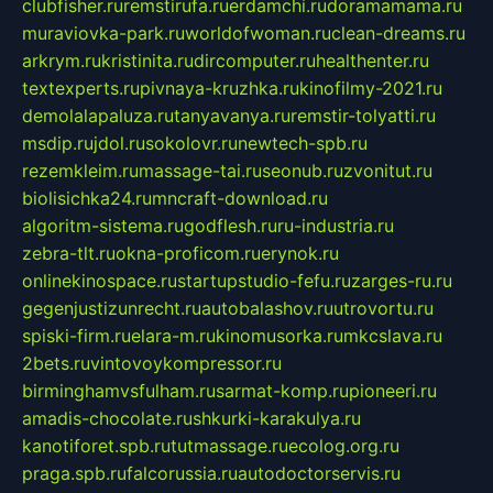
clubfisher.ru
remstirufa.ru
erdamchi.ru
doramamama.ru
muraviovka-park.ru
worldofwoman.ru
clean-dreams.ru
arkrym.ru
kristinita.ru
dircomputer.ru
healthenter.ru
textexperts.ru
pivnaya-kruzhka.ru
kinofilmy-2021.ru
demolalapaluza.ru
tanyavanya.ru
remstir-tolyatti.ru
msdip.ru
jdol.ru
sokolovr.ru
newtech-spb.ru
rezemkleim.ru
massage-tai.ru
seonub.ru
zvonitut.ru
biolisichka24.ru
mncraft-download.ru
algoritm-sistema.ru
godflesh.ru
ru-industria.ru
zebra-tlt.ru
okna-proficom.ru
erynok.ru
onlinekinospace.ru
startupstudio-fefu.ru
zarges-ru.ru
gegenjustizunrecht.ru
autobalashov.ru
utrovortu.ru
spiski-firm.ru
elara-m.ru
kinomusorka.ru
mkcslava.ru
2bets.ru
vintovoykompressor.ru
birminghamvsfulham.ru
sarmat-komp.ru
pioneeri.ru
amadis-chocolate.ru
shkurki-karakulya.ru
kanotiforet.spb.ru
tutmassage.ru
ecolog.org.ru
praga.spb.ru
falcorussia.ru
autodoctorservis.ru