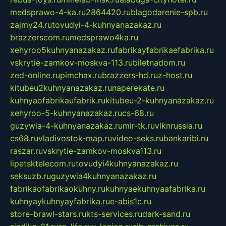
medsprawo-4-ka.ru
2864420.ru
blagodarenie-spb.ru
zajmy24.ru
tovudyi-4-kuhnyanazakaz.ru
brazzerscom.ru
medsprawo4ka.ru
xehyroo5kuhnyanazakaz.ru
fabrikayfabrikaefabrika.ru
vskrytie-zamkov-moskva-113.ru
biletnadom.ru
zed-online.ru
pimchax.ru
brazzers-hd.ru
z-host.ru
kitubeu2kuhnyanazakaz.ru
naperekate.ru
kuhnyaofabrikaufabrik.ru
kitubeu-2-kuhnyanazakaz.ru
xehyroo-5-kuhnyanazakaz.ru
cs-68.ru
guzywia-4-kuhnyanazakaz.ru
mir-tk.ru
vlknrussia.ru
cs68.ru
vladivostok-map.ru
video-seks.ru
bankaribi.ru
raszar.ru
vskrytie-zamkov-moskva113.ru
lipetsktelecom.ru
tovudyi4kuhnyanazakaz.ru
seksuzb.ru
guzywia4kuhnyanazakaz.ru
fabrikaofabrikaokuhny.ru
kuhnyaekuhnyaafabrika.ru
kuhnyaykuhnyayfabrika.ru
e-abis1c.ru
store-brawl-stars.ru
kts-services.ru
dark-sand.ru