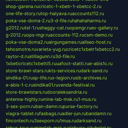
shop-garena.ru
cricetc-1-xbetr-1-xbetcc-2.ru
one-life-story.ru
top-halyava.ru
accounts112.ru
poka-vse-doma-2.ru
3-d-file.ru
hahahaharms.ru
g2012.ru
tst-1.ru
shaggy-cat.ru
opsmgr.ru
ev-gallery.ru
g-2012.ru
ops-mgr.ru
accounts-112.ru
csm-demo.ru
poka-vse-doma2.ru
airgungames.ru
allseo-host.ru
tehosmotre.ru
varieta-yug.ru
cricetc1xbetr1xbetcc2.ru
raytor-d.ru
atillagunn.ru
3d-file.ru
1xbeticricetc1xbetti5.ru
uafoot-statti.ru
e-abis1c.ru
store-brawl-stars.ru
kts-services.ru
dark-sand.ru
sindika-01.ru
sp-life.ru
x-legion.ru
sib-archives.ru
e-abis-1-c.ru
sindika01.ru
venda-festival.ru
store-brawlstars.ru
dooraleksandria.ru
antenna-highly.ru
mine-lab-msk.ru
1-mus.ru
3-sex-porn.ru
ban-damn.ru
purse-factory.ru
viagra-tablet.ru
fasbags.ru
adler-jun.ru
bandamn.ru
fincontech.ru
3sexporn.ru
1mus.ru
darksand.ru
rebus-toys.ru
minelab-msk.ru
alabuga-cityhotel.ru