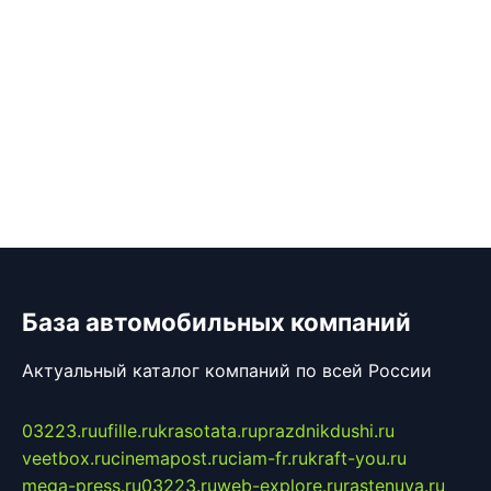
База автомобильных компаний
Актуальный каталог компаний по всей России
03223.ru
ufille.ru
krasotata.ru
prazdnikdushi.ru
veetbox.ru
cinemapost.ru
ciam-fr.ru
kraft-you.ru
mega-press.ru
03223.ru
web-explore.ru
rastenuya.ru