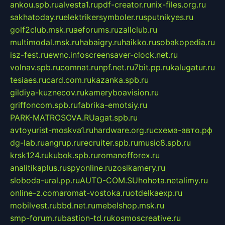
ankou.spb.ru
alvesta1.ru
pdf-creator.ru
nix-files.org.ru
sakhatoday.ru
elektrikersymboler.ru
sputnikyes.ru
golf2club.msk.ru
aeforums.ru
zallclub.ru
multimodal.msk.ru
habaigry.ru
haikko.ru
sobakopedia.ru
isz-fest.ru
ewnc.info
screensaver-clock.net.ru
volnav.spb.ru
comnat.ru
npf.net.ru
7bit.pp.ru
kalugatur.ru
tesiaes.ru
card.com.ru
kazanka.spb.ru
gildiya-kuznecov.ru
kameryboavision.ru
griffoncom.spb.ru
fabrika-emotsiy.ru
PARK-MATROSOVA.RU
agat.spb.ru
avtoyurist-moskva1.ru
hardware.org.ru
схема-авто.рф
dg-lab.ru
angrup.ru
recruiter.spb.ru
music8.spb.ru
krsk124.ru
kubok.spb.ru
romanofforex.ru
analitikaplus.ru
spyonline.ru
zosikamery.ru
sloboda-ural.pp.ru
AUTO-COM.SU
hohota.net
alimy.ru
online-z.com
aromat-vostoka.ru
otdelkaexp.ru
mobilvest.ru
bbd.net.ru
mebelshop.msk.ru
smp-forum.ru
bastion-td.ru
kosmoscreative.ru