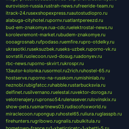
eurovision-russia.ru
strah-news.ru
freeride-team.ru
itrack-24.ru
sexshopexpress.ru
autostudiopro.ru
alabuga-cityhotel.ru
pornv.ru
atlantpereezd.ru
bud-em-znakomye.ru
a-cdc.ru
elektrostal-news.ru
korolevremont-market.ru
budem-znakomye.ru
oooagrosnab.ru
fpodaso.ru
emfire.ru
pro-otdelky.ru
ukrasotki.ru
seksuzbek.ru
seks-uzbek.ru
porno-vk.ru
sovratili.ru
olecoon.ru
vd-dosug.ru
adonyev.ru
rbc-news.ru
porno-skvirt.ru
krospr.ru
13autor-kolonka.ru
sormol.ru
2rich.ru
hostel-65.ru
hostserve.ru
porno-na-russkom.ru
mishinlab.ru
neznobi.ru
bigfatcc.ru
habble.ru
starbucksvia.ru
delfinet.ru
silvernano.ru
elestal.ru
vektor-doroga.ru
velotrenajery.ru
pronso54.ru
lenasever.ru
lovinskix.ru
show-pets.ru
smartnews03.ru
discofoxworld.ru
miraclecoon.ru
pongup.ru
hostel65.ru
liura.ru
glasspb.ru
firehunters.ru
gribowo.ru
gnalis.ru
bulkitula.ru
hometown-france.ru
1-xbeticricetc-1-xbetti-5.ru