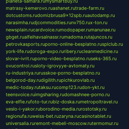
planeta-samara.ru
mysmartbuy.ru
matrasy-kemerovo.ru
ashanet.ru
trade-farm.ru
dotcustoms.ru
domizbrusa9x12spb.ru
autodamp.ru
narasimha.ru
djcommodities.ru
nv750.ru
x-ton.ru
newsplain.ru
cardvoice.ru
modopaper.ru
manunae.ru
gbget.ru
alfeihavsalnassr.ru
madoma.ru
tajuncos.ru
petrovkasports.ru
porno-online-besplatno.ru
splclub.ru
york-life.ru
doroga-expo.ru
ribery.ru
cleanmedicine.ru
slovar-ivrit.ru
porno-video-besplatno.ru
seks-365.ru
ovucontrol.ru
sloty-igrovyye-avtomaty.ru
ru-industriya.ru
russkoe-porno-besplatno.ru
belgorod-day.ru
digilith.ru
pichkurovlab.ru
medic-today.ru
taksu.ru
comp123.ru
don-ykt.ru
teensvoice.ru
imgsharing.ru
domashnee-porno.ru
eva-elfie.ru
foto-tur.ru
biz-doska.ru
metropoltravel.ru
veslo-i-yakor.ru
borodino-media.ru
rostotsky.ru
regionufa.ru
weiss-bet.ru
zaryna.ru
casinotablet.ru
universalia.ru
remont-mebeli-moscow.ru
termomur.ru