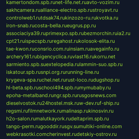
kamertondom.spb.ru
net-life.net.ru
avto-vozim.ru
sakhcamera.ru
alliance-electro.spb.ru
stroyavt.ru
controlweb1.ru
tdsak74.ru
kinzozo-ru.ru
kvotka.ru
iron-snab.ru
costa-bella.ru
eugrus.pp.ru
associaciya39.ru
primexpo.spb.ru
bezmorchin.ru
ia2.ru
cpt21.ru
ispecspb.ru
regahost.ru
kolosok-elita.ru
tae-kwon.ru
consrio.com.ru
insiam.ru
avegainfo.ru
archery161.ru
bigencyclica.ru
vlast16.ru
korru.net
sarmiento.spb.su
extelopedia.ru
lammin-suo.spb.ru
iskatour.spb.ru
snpi.org.ru
running-line.ru
krygeva-spa.ru
chel.net.ru
rust-loco.ru
dugshop.ru
hl-beta.spb.ru
school494.spb.ru
mymubaby.ru
epoha-metalband.ru
ngr.spb.ru
rusgosnews.com
dieselvostok.ru
24hostel.msk.ru
w-dev.ru
f-ship.ru
regsmi.ru
filmnetwork.ru
malinasp.ru
kinosvin.ru
h2o-salon.ru
malutkayork.ru
deltaprim.spb.ru
tango-perm.ru
gooddir.ru
sgv.su
multiki-online.com
webkrasotki.com
cherinvest.ru
detskiy-ostrov.ru