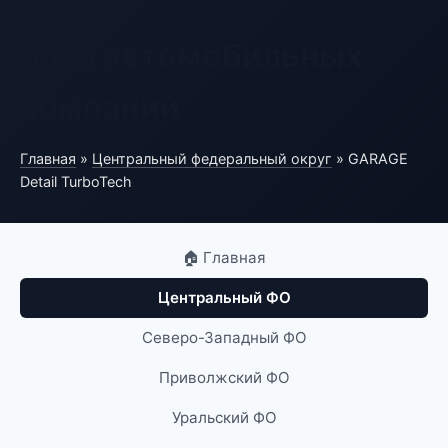
База автомобильных
компаний
Главная
»
Центральный федеральный округ
» GARAGE
Detail TurboTech
🏠 Главная
Центральный ФО
Северо-Западный ФО
Приволжский ФО
Уральский ФО