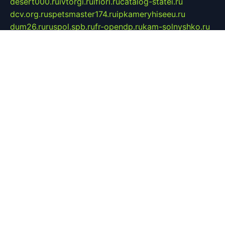
desert000.ru
ivtorgi.ru
ifiori.ru
catalog-statei.ru
dcv.org.ru
spetsmaster174.ru
ipkameryhiseeu.ru
dum26.ru
ruspol.spb.ru
fr-opendp.ru
kam-solnyshko.ru
cheyenne-arapaho.ru
sevzapmetal.spb.ru
ted-lapidus.spb.ru
parasite-eliminator.ru
sigma-complete.ru
modernworld.ru
dama-moda.ru
eholot-group.ru
sk-nvkz.ru
DRONGOLD.RU
democratia2.ru
i-farmer.ru
mass-sport.org
jablonex.spb.ru
bookmess.ru
linkword.ru
refineua.com.ru
cs-spec.net.ru
altay-mebel.ru
DNK-THEATRE.RU
mechaniks.spb.ru
ipcamtechage.ru
skosta.ru
a-sun.ru
stroy-ldsp.ru
snowlands.org.ru
childrensshoes.ru
mrlizzy.ru
mebelsofiakrd.ru
bulizhenko.ru
rumantick.net.ru
mtszerno.ru
daily-fishing.ru
glushiteli-v-spb.ru
megasat.org.ru
localization.net.ru
flyingfish.pp.ru
ds5teremok.ru
aclib.spb.ru
komissionka30.ru
mag-profit.ru
icentre-74.ru
leasing-nsk.ru
hd39.ru
rcd.com.ru