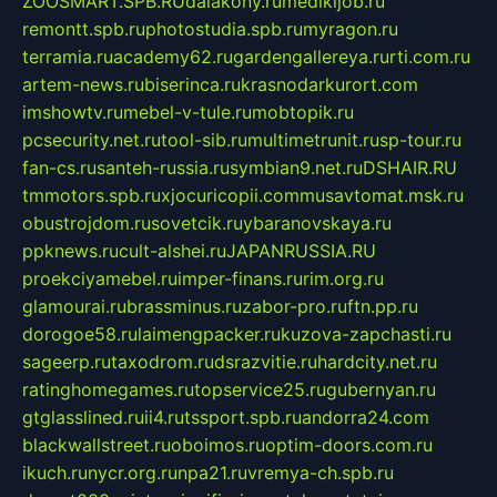
ZOOSMART.SPB.RU
dalakony.ru
medikijob.ru
remontt.spb.ru
photostudia.spb.ru
myragon.ru
terramia.ru
academy62.ru
gardengallereya.ru
rti.com.ru
artem-news.ru
biserinca.ru
krasnodarkurort.com
imshowtv.ru
mebel-v-tule.ru
mobtopik.ru
pcsecurity.net.ru
tool-sib.ru
multimetrunit.ru
sp-tour.ru
fan-cs.ru
santeh-russia.ru
symbian9.net.ru
DSHAIR.RU
tmmotors.spb.ru
xjocuricopii.com
musavtomat.msk.ru
obustrojdom.ru
sovetcik.ru
ybaranovskaya.ru
ppknews.ru
cult-alshei.ru
JAPANRUSSIA.RU
proekciyamebel.ru
imper-finans.ru
rim.org.ru
glamourai.ru
brassminus.ru
zabor-pro.ru
ftn.pp.ru
dorogoe58.ru
laimengpacker.ru
kuzova-zapchasti.ru
sageerp.ru
taxodrom.ru
dsrazvitie.ru
hardcity.net.ru
ratinghomegames.ru
topservice25.ru
gubernyan.ru
gtglasslined.ru
ii4.ru
tssport.spb.ru
andorra24.com
blackwallstreet.ru
oboimos.ru
optim-doors.com.ru
ikuch.ru
nycr.org.ru
npa21.ru
vremya-ch.spb.ru