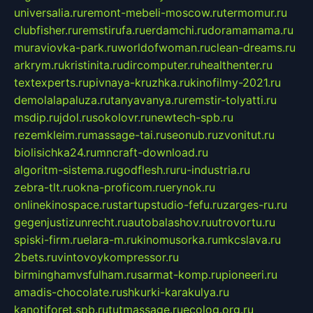
universalia.ru
remont-mebeli-moscow.ru
termomur.ru
clubfisher.ru
remstirufa.ru
erdamchi.ru
doramamama.ru
muraviovka-park.ru
worldofwoman.ru
clean-dreams.ru
arkrym.ru
kristinita.ru
dircomputer.ru
healthenter.ru
textexperts.ru
pivnaya-kruzhka.ru
kinofilmy-2021.ru
demolalapaluza.ru
tanyavanya.ru
remstir-tolyatti.ru
msdip.ru
jdol.ru
sokolovr.ru
newtech-spb.ru
rezemkleim.ru
massage-tai.ru
seonub.ru
zvonitut.ru
biolisichka24.ru
mncraft-download.ru
algoritm-sistema.ru
godflesh.ru
ru-industria.ru
zebra-tlt.ru
okna-proficom.ru
erynok.ru
onlinekinospace.ru
startupstudio-fefu.ru
zarges-ru.ru
gegenjustizunrecht.ru
autobalashov.ru
utrovortu.ru
spiski-firm.ru
elara-m.ru
kinomusorka.ru
mkcslava.ru
2bets.ru
vintovoykompressor.ru
birminghamvsfulham.ru
sarmat-komp.ru
pioneeri.ru
amadis-chocolate.ru
shkurki-karakulya.ru
kanotiforet.spb.ru
tutmassage.ru
ecolog.org.ru