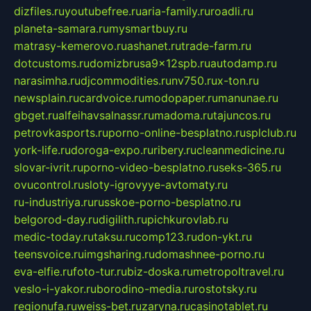
dizfiles.ru
youtubefree.ru
aria-family.ru
roadli.ru
planeta-samara.ru
mysmartbuy.ru
matrasy-kemerovo.ru
ashanet.ru
trade-farm.ru
dotcustoms.ru
domizbrusa9x12spb.ru
autodamp.ru
narasimha.ru
djcommodities.ru
nv750.ru
x-ton.ru
newsplain.ru
cardvoice.ru
modopaper.ru
manunae.ru
gbget.ru
alfeihavsalnassr.ru
madoma.ru
tajuncos.ru
petrovkasports.ru
porno-online-besplatno.ru
splclub.ru
york-life.ru
doroga-expo.ru
ribery.ru
cleanmedicine.ru
slovar-ivrit.ru
porno-video-besplatno.ru
seks-365.ru
ovucontrol.ru
sloty-igrovyye-avtomaty.ru
ru-industriya.ru
russkoe-porno-besplatno.ru
belgorod-day.ru
digilith.ru
pichkurovlab.ru
medic-today.ru
taksu.ru
comp123.ru
don-ykt.ru
teensvoice.ru
imgsharing.ru
domashnee-porno.ru
eva-elfie.ru
foto-tur.ru
biz-doska.ru
metropoltravel.ru
veslo-i-yakor.ru
borodino-media.ru
rostotsky.ru
regionufa.ru
weiss-bet.ru
zaryna.ru
casinotablet.ru