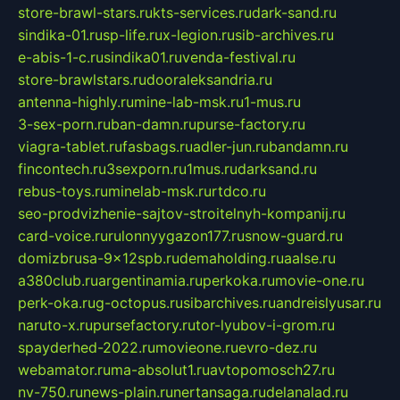
store-brawl-stars.ru
kts-services.ru
dark-sand.ru
sindika-01.ru
sp-life.ru
x-legion.ru
sib-archives.ru
e-abis-1-c.ru
sindika01.ru
venda-festival.ru
store-brawlstars.ru
dooraleksandria.ru
antenna-highly.ru
mine-lab-msk.ru
1-mus.ru
3-sex-porn.ru
ban-damn.ru
purse-factory.ru
viagra-tablet.ru
fasbags.ru
adler-jun.ru
bandamn.ru
fincontech.ru
3sexporn.ru
1mus.ru
darksand.ru
rebus-toys.ru
minelab-msk.ru
rtdco.ru
seo-prodvizhenie-sajtov-stroitelnyh-kompanij.ru
card-voice.ru
rulonnyygazon177.ru
snow-guard.ru
domizbrusa-9x12spb.ru
demaholding.ru
aalse.ru
a380club.ru
argentinamia.ru
perkoka.ru
movie-one.ru
perk-oka.ru
g-octopus.ru
sibarchives.ru
andreislyusar.ru
naruto-x.ru
pursefactory.ru
tor-lyubov-i-grom.ru
spayderhed-2022.ru
movieone.ru
evro-dez.ru
webamator.ru
ma-absolut1.ru
avtopomosch27.ru
nv-750.ru
news-plain.ru
nertansaga.ru
delanalad.ru