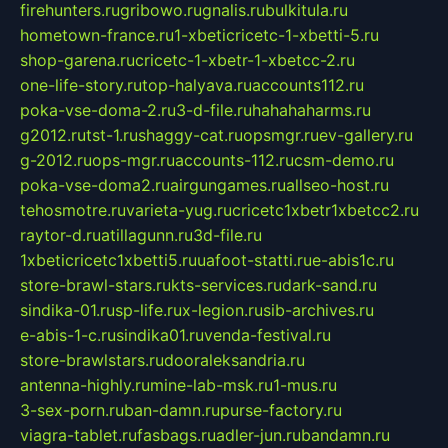
firehunters.ru
gribowo.ru
gnalis.ru
bulkitula.ru
hometown-france.ru
1-xbeticricetc-1-xbetti-5.ru
shop-garena.ru
cricetc-1-xbetr-1-xbetcc-2.ru
one-life-story.ru
top-halyava.ru
accounts112.ru
poka-vse-doma-2.ru
3-d-file.ru
hahahaharms.ru
g2012.ru
tst-1.ru
shaggy-cat.ru
opsmgr.ru
ev-gallery.ru
g-2012.ru
ops-mgr.ru
accounts-112.ru
csm-demo.ru
poka-vse-doma2.ru
airgungames.ru
allseo-host.ru
tehosmotre.ru
varieta-yug.ru
cricetc1xbetr1xbetcc2.ru
raytor-d.ru
atillagunn.ru
3d-file.ru
1xbeticricetc1xbetti5.ru
uafoot-statti.ru
e-abis1c.ru
store-brawl-stars.ru
kts-services.ru
dark-sand.ru
sindika-01.ru
sp-life.ru
x-legion.ru
sib-archives.ru
e-abis-1-c.ru
sindika01.ru
venda-festival.ru
store-brawlstars.ru
dooraleksandria.ru
antenna-highly.ru
mine-lab-msk.ru
1-mus.ru
3-sex-porn.ru
ban-damn.ru
purse-factory.ru
viagra-tablet.ru
fasbags.ru
adler-jun.ru
bandamn.ru