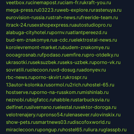
veetbox.ru
cinemapost.ru
ciam-fr.ru
kraft-you.ru
mega-press.ru
03223.ru
web-explore.ru
rastenuya.ru
eurovision-russia.ru
strah-news.ru
freeride-team.ru
itrack-24.ru
sexshopexpress.ru
autostudiopro.ru
alabuga-cityhotel.ru
pornv.ru
atlantpereezd.ru
bud-em-znakomye.ru
a-cdc.ru
elektrostal-news.ru
korolevremont-market.ru
budem-znakomye.ru
oooagrosnab.ru
fpodaso.ru
emfire.ru
pro-otdelky.ru
ukrasotki.ru
seksuzbek.ru
seks-uzbek.ru
porno-vk.ru
sovratili.ru
olecoon.ru
vd-dosug.ru
adonyev.ru
rbc-news.ru
porno-skvirt.ru
krospr.ru
13autor-kolonka.ru
sormol.ru
2rich.ru
hostel-65.ru
hostserve.ru
porno-na-russkom.ru
mishinlab.ru
neznobi.ru
bigfatcc.ru
habble.ru
starbucksvia.ru
delfinet.ru
silvernano.ru
elestal.ru
vektor-doroga.ru
velotrenajery.ru
pronso54.ru
lenasever.ru
lovinskix.ru
show-pets.ru
smartnews03.ru
discofoxworld.ru
miraclecoon.ru
pongup.ru
hostel65.ru
liura.ru
glasspb.ru