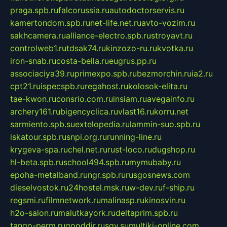
praga.spb.ru
falcorussia.ru
autodoctorservis.ru
kamertondom.spb.ru
net-life.net.ru
avto-vozim.ru
sakhcamera.ru
alliance-electro.spb.ru
stroyavt.ru
controlweb1.ru
tdsak74.ru
kinzozo-ru.ru
kvotka.ru
iron-snab.ru
costa-bella.ru
eugrus.pp.ru
associaciya39.ru
primexpo.spb.ru
bezmorchin.ru
ia2.ru
cpt21.ru
ispecspb.ru
regahost.ru
kolosok-elita.ru
tae-kwon.ru
consrio.com.ru
insiam.ru
avegainfo.ru
archery161.ru
bigencyclica.ru
vlast16.ru
korru.net
sarmiento.spb.su
extelopedia.ru
lammin-suo.spb.ru
iskatour.spb.ru
snpi.org.ru
running-line.ru
krygeva-spa.ru
chel.net.ru
rust-loco.ru
dugshop.ru
hl-beta.spb.ru
school494.spb.ru
mymubaby.ru
epoha-metalband.ru
ngr.spb.ru
rusgosnews.com
dieselvostok.ru
24hostel.msk.ru
w-dev.ru
f-ship.ru
regsmi.ru
filmnetwork.ru
malinasp.ru
kinosvin.ru
h2o-salon.ru
malutkayork.ru
deltaprim.spb.ru
tango-perm.ru
gooddir.ru
sgv.su
multiki-online.com