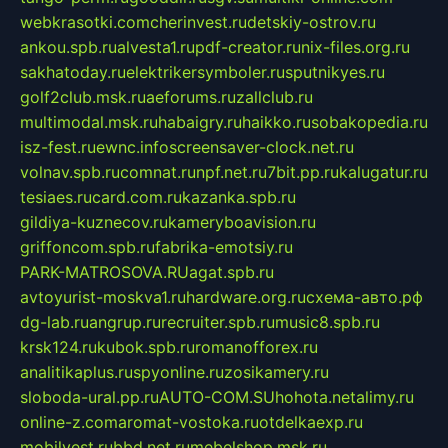
webkrasotki.com
cherinvest.ru
detskiy-ostrov.ru
ankou.spb.ru
alvesta1.ru
pdf-creator.ru
nix-files.org.ru
sakhatoday.ru
elektrikersymboler.ru
sputnikyes.ru
golf2club.msk.ru
aeforums.ru
zallclub.ru
multimodal.msk.ru
habaigry.ru
haikko.ru
sobakopedia.ru
isz-fest.ru
ewnc.info
screensaver-clock.net.ru
volnav.spb.ru
comnat.ru
npf.net.ru
7bit.pp.ru
kalugatur.ru
tesiaes.ru
card.com.ru
kazanka.spb.ru
gildiya-kuznecov.ru
kameryboavision.ru
griffoncom.spb.ru
fabrika-emotsiy.ru
PARK-MATROSOVA.RU
agat.spb.ru
avtoyurist-moskva1.ru
hardware.org.ru
схема-авто.рф
dg-lab.ru
angrup.ru
recruiter.spb.ru
music8.spb.ru
krsk124.ru
kubok.spb.ru
romanofforex.ru
analitikaplus.ru
spyonline.ru
zosikamery.ru
sloboda-ural.pp.ru
AUTO-COM.SU
hohota.net
alimy.ru
online-z.com
aromat-vostoka.ru
otdelkaexp.ru
mobilvest.ru
bbd.net.ru
mebelshop.msk.ru