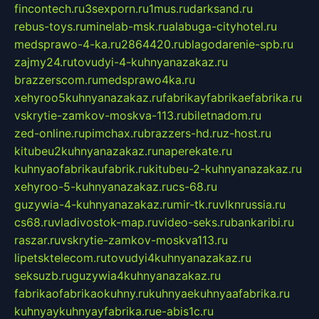
fincontech.ru
3sexporn.ru
1mus.ru
darksand.ru
rebus-toys.ru
minelab-msk.ru
alabuga-cityhotel.ru
medsprawo-4-ka.ru
2864420.ru
blagodarenie-spb.ru
zajmy24.ru
tovudyi-4-kuhnyanazakaz.ru
brazzerscom.ru
medsprawo4ka.ru
xehyroo5kuhnyanazakaz.ru
fabrikayfabrikaefabrika.ru
vskrytie-zamkov-moskva-113.ru
biletnadom.ru
zed-online.ru
pimchax.ru
brazzers-hd.ru
z-host.ru
kitubeu2kuhnyanazakaz.ru
naperekate.ru
kuhnyaofabrikaufabrik.ru
kitubeu-2-kuhnyanazakaz.ru
xehyroo-5-kuhnyanazakaz.ru
cs-68.ru
guzywia-4-kuhnyanazakaz.ru
mir-tk.ru
vlknrussia.ru
cs68.ru
vladivostok-map.ru
video-seks.ru
bankaribi.ru
raszar.ru
vskrytie-zamkov-moskva113.ru
lipetsktelecom.ru
tovudyi4kuhnyanazakaz.ru
seksuzb.ru
guzywia4kuhnyanazakaz.ru
fabrikaofabrikaokuhny.ru
kuhnyaekuhnyaafabrika.ru
kuhnyaykuhnyayfabrika.ru
e-abis1c.ru