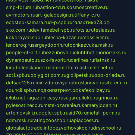
smp-forum.ru
bastion-td.ru
kosmoscreative.ru
avrmotors.ru
art-galadesign.ru
tiffany-c.ru
ecostep-samara.ru
d-p.spb.ru
галактика73.рф
sko.com.ru
davitamebel-spb.ru
fotsis.ru
tesiaes.ru
kokoroyari.spb.ru
blesna-kazan.ru
mossilver.ru
lenderoq.ru
sergeydobrin.ru
tochkazvuka.msk.ru
people-of-art.ru
bezzubova.ru
clubtibet.ru
orior-aks.ru
dynamoauto.ru
szk-favorit.ru
carlines.ru
flatnsk.ru
kingbolenskaner.ru
alex-motor.ru
astroline.net.ru
act1.spb.ru
polyglot.com.ru
gidlipetsk.ru
ooo-driada.ru
detsad125.ru
mir-zdoroviya.ru
bruslanovo.ru
siterem.ru
council.spb.ru
лодкипатриот.рф
kafekolizey.ru
iclub.net.ru
gazon-easy.ru
sugarepilekb.ru
grinox.ru
pylesostineco.ru
msts-ozarenie.ru
kameryjooan.ru
artemovskij.ru
dopler.spb.ru
aid70.ru
metall-perm.ru
ndm.msk.ru
ratingzooshop.ru
apiaccess.ru
globalautotrade.info
bezverhovskoe.ru
drsschool.ru