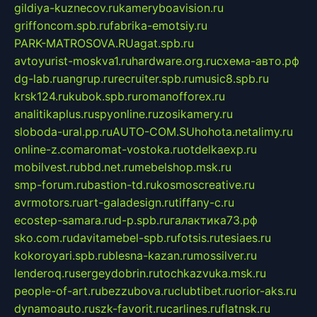
gildiya-kuznecov.ru
kameryboavision.ru
griffoncom.spb.ru
fabrika-emotsiy.ru
PARK-MATROSOVA.RU
agat.spb.ru
avtoyurist-moskva1.ru
hardware.org.ru
схема-авто.рф
dg-lab.ru
angrup.ru
recruiter.spb.ru
music8.spb.ru
krsk124.ru
kubok.spb.ru
romanofforex.ru
analitikaplus.ru
spyonline.ru
zosikamery.ru
sloboda-ural.pp.ru
AUTO-COM.SU
hohota.net
alimy.ru
online-z.com
aromat-vostoka.ru
otdelkaexp.ru
mobilvest.ru
bbd.net.ru
mebelshop.msk.ru
smp-forum.ru
bastion-td.ru
kosmoscreative.ru
avrmotors.ru
art-galadesign.ru
tiffany-c.ru
ecostep-samara.ru
d-p.spb.ru
галактика73.рф
sko.com.ru
davitamebel-spb.ru
fotsis.ru
tesiaes.ru
kokoroyari.spb.ru
blesna-kazan.ru
mossilver.ru
lenderoq.ru
sergeydobrin.ru
tochkazvuka.msk.ru
people-of-art.ru
bezzubova.ru
clubtibet.ru
orior-aks.ru
dynamoauto.ru
szk-favorit.ru
carlines.ru
flatnsk.ru