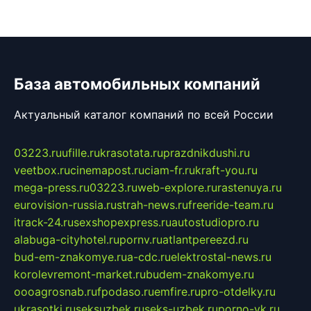
База автомобильных компаний
Актуальный каталог компаний по всей России
03223.ru
ufille.ru
krasotata.ru
prazdnikdushi.ru
veetbox.ru
cinemapost.ru
ciam-fr.ru
kraft-you.ru
mega-press.ru
03223.ru
web-explore.ru
rastenuya.ru
eurovision-russia.ru
strah-news.ru
freeride-team.ru
itrack-24.ru
sexshopexpress.ru
autostudiopro.ru
alabuga-cityhotel.ru
pornv.ru
atlantpereezd.ru
bud-em-znakomye.ru
a-cdc.ru
elektrostal-news.ru
korolevremont-market.ru
budem-znakomye.ru
oooagrosnab.ru
fpodaso.ru
emfire.ru
pro-otdelky.ru
ukrasotki.ru
seksuzbek.ru
seks-uzbek.ru
porno-vk.ru