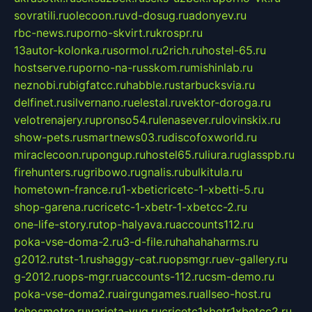
sovratili.ru
olecoon.ru
vd-dosug.ru
adonyev.ru
rbc-news.ru
porno-skvirt.ru
krospr.ru
13autor-kolonka.ru
sormol.ru
2rich.ru
hostel-65.ru
hostserve.ru
porno-na-russkom.ru
mishinlab.ru
neznobi.ru
bigfatcc.ru
habble.ru
starbucksvia.ru
delfinet.ru
silvernano.ru
elestal.ru
vektor-doroga.ru
velotrenajery.ru
pronso54.ru
lenasever.ru
lovinskix.ru
show-pets.ru
smartnews03.ru
discofoxworld.ru
miraclecoon.ru
pongup.ru
hostel65.ru
liura.ru
glasspb.ru
firehunters.ru
gribowo.ru
gnalis.ru
bulkitula.ru
hometown-france.ru
1-xbeticricetc-1-xbetti-5.ru
shop-garena.ru
cricetc-1-xbetr-1-xbetcc-2.ru
one-life-story.ru
top-halyava.ru
accounts112.ru
poka-vse-doma-2.ru
3-d-file.ru
hahahaharms.ru
g2012.ru
tst-1.ru
shaggy-cat.ru
opsmgr.ru
ev-gallery.ru
g-2012.ru
ops-mgr.ru
accounts-112.ru
csm-demo.ru
poka-vse-doma2.ru
airgungames.ru
allseo-host.ru
tehosmotre.ru
varieta-yug.ru
cricetc1xbetr1xbetcc2.ru