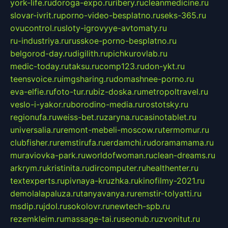
york-life.ru
doroga-expo.ru
ribery.ru
cleanmedicine.ru
slovar-ivrit.ru
porno-video-besplatno.ru
seks-365.ru
ovucontrol.ru
sloty-igrovyye-avtomaty.ru
ru-industriya.ru
russkoe-porno-besplatno.ru
belgorod-day.ru
digilith.ru
pichkurovlab.ru
medic-today.ru
taksu.ru
comp123.ru
don-ykt.ru
teensvoice.ru
imgsharing.ru
domashnee-porno.ru
eva-elfie.ru
foto-tur.ru
biz-doska.ru
metropoltravel.ru
veslo-i-yakor.ru
borodino-media.ru
rostotsky.ru
regionufa.ru
weiss-bet.ru
zaryna.ru
casinotablet.ru
universalia.ru
remont-mebeli-moscow.ru
termomur.ru
clubfisher.ru
remstirufa.ru
erdamchi.ru
doramamama.ru
muraviovka-park.ru
worldofwoman.ru
clean-dreams.ru
arkrym.ru
kristinita.ru
dircomputer.ru
healthenter.ru
textexperts.ru
pivnaya-kruzhka.ru
kinofilmy-2021.ru
demolalapaluza.ru
tanyavanya.ru
remstir-tolyatti.ru
msdip.ru
jdol.ru
sokolovr.ru
newtech-spb.ru
rezemkleim.ru
massage-tai.ru
seonub.ru
zvonitut.ru