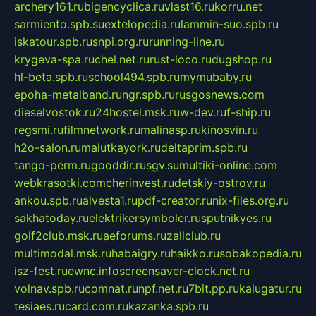
archery161.ru
bigencyclica.ru
vlast16.ru
korru.net
sarmiento.spb.su
extelopedia.ru
lammin-suo.spb.ru
iskatour.spb.ru
snpi.org.ru
running-line.ru
krygeva-spa.ru
chel.net.ru
rust-loco.ru
dugshop.ru
hl-beta.spb.ru
school494.spb.ru
mymubaby.ru
epoha-metalband.ru
ngr.spb.ru
rusgosnews.com
dieselvostok.ru
24hostel.msk.ru
w-dev.ru
f-ship.ru
regsmi.ru
filmnetwork.ru
malinasp.ru
kinosvin.ru
h2o-salon.ru
malutkayork.ru
deltaprim.spb.ru
tango-perm.ru
gooddir.ru
sgv.su
multiki-online.com
webkrasotki.com
cherinvest.ru
detskiy-ostrov.ru
ankou.spb.ru
alvesta1.ru
pdf-creator.ru
nix-files.org.ru
sakhatoday.ru
elektrikersymboler.ru
sputnikyes.ru
golf2club.msk.ru
aeforums.ru
zallclub.ru
multimodal.msk.ru
habaigry.ru
haikko.ru
sobakopedia.ru
isz-fest.ru
ewnc.info
screensaver-clock.net.ru
volnav.spb.ru
comnat.ru
npf.net.ru
7bit.pp.ru
kalugatur.ru
tesiaes.ru
card.com.ru
kazanka.spb.ru