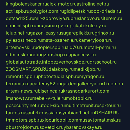
kingbolenskaner.ru
alex-motor.ru
astroline.net.ru
act1.spb.ru
polyglot.com.ru
gidlipetsk.ru
ooo-driada.ru
detsad125.ru
mir-zdoroviya.ru
bruslanovo.ru
siterem.ru
council.spb.ru
лодкипатриот.рф
kafekolizey.ru
iclub.net.ru
gazon-easy.ru
sugarepilekb.ru
grinox.ru
pylesostineco.ru
msts-ozarenie.ru
kameryjooan.ru
artemovskij.ru
dopler.spb.ru
aid70.ru
metall-perm.ru
ndm.msk.ru
ratingzooshop.ru
apiaccess.ru
globalautotrade.info
bezverhovskoe.ru
drsschool.ru
ZOOSMART.SPB.RU
dalakony.ru
medikijob.ru
remontt.spb.ru
photostudia.spb.ru
myragon.ru
terramia.ru
academy62.ru
gardengallereya.ru
rti.com.ru
artem-news.ru
biserinca.ru
krasnodarkurort.com
imshowtv.ru
mebel-v-tule.ru
mobtopik.ru
pcsecurity.net.ru
tool-sib.ru
multimetrunit.ru
sp-tour.ru
fan-cs.ru
santeh-russia.ru
symbian9.net.ru
DSHAIR.RU
tmmotors.spb.ru
xjocuricopii.com
musavtomat.msk.ru
obustrojdom.ru
sovetcik.ru
ybaranovskaya.ru