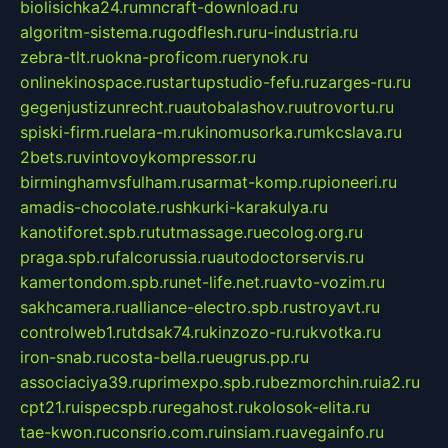
biolisichka24.ru
mncraft-download.ru
algoritm-sistema.ru
godflesh.ru
ru-industria.ru
zebra-tlt.ru
okna-proficom.ru
erynok.ru
onlinekinospace.ru
startupstudio-fefu.ru
zarges-ru.ru
gegenjustizunrecht.ru
autobalashov.ru
utrovortu.ru
spiski-firm.ru
elara-m.ru
kinomusorka.ru
mkcslava.ru
2bets.ru
vintovoykompressor.ru
birminghamvsfulham.ru
sarmat-komp.ru
pioneeri.ru
amadis-chocolate.ru
shkurki-karakulya.ru
kanotiforet.spb.ru
tutmassage.ru
ecolog.org.ru
praga.spb.ru
falcorussia.ru
autodoctorservis.ru
kamertondom.spb.ru
net-life.net.ru
avto-vozim.ru
sakhcamera.ru
alliance-electro.spb.ru
stroyavt.ru
controlweb1.ru
tdsak74.ru
kinzozo-ru.ru
kvotka.ru
iron-snab.ru
costa-bella.ru
eugrus.pp.ru
associaciya39.ru
primexpo.spb.ru
bezmorchin.ru
ia2.ru
cpt21.ru
ispecspb.ru
regahost.ru
kolosok-elita.ru
tae-kwon.ru
consrio.com.ru
insiam.ru
avegainfo.ru