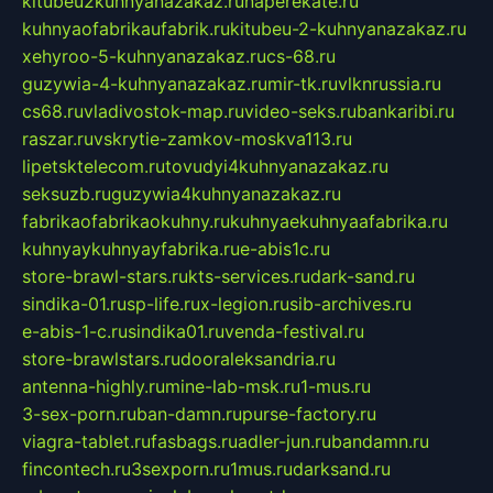
kitubeu2kuhnyanazakaz.ru
naperekate.ru
kuhnyaofabrikaufabrik.ru
kitubeu-2-kuhnyanazakaz.ru
xehyroo-5-kuhnyanazakaz.ru
cs-68.ru
guzywia-4-kuhnyanazakaz.ru
mir-tk.ru
vlknrussia.ru
cs68.ru
vladivostok-map.ru
video-seks.ru
bankaribi.ru
raszar.ru
vskrytie-zamkov-moskva113.ru
lipetsktelecom.ru
tovudyi4kuhnyanazakaz.ru
seksuzb.ru
guzywia4kuhnyanazakaz.ru
fabrikaofabrikaokuhny.ru
kuhnyaekuhnyaafabrika.ru
kuhnyaykuhnyayfabrika.ru
e-abis1c.ru
store-brawl-stars.ru
kts-services.ru
dark-sand.ru
sindika-01.ru
sp-life.ru
x-legion.ru
sib-archives.ru
e-abis-1-c.ru
sindika01.ru
venda-festival.ru
store-brawlstars.ru
dooraleksandria.ru
antenna-highly.ru
mine-lab-msk.ru
1-mus.ru
3-sex-porn.ru
ban-damn.ru
purse-factory.ru
viagra-tablet.ru
fasbags.ru
adler-jun.ru
bandamn.ru
fincontech.ru
3sexporn.ru
1mus.ru
darksand.ru