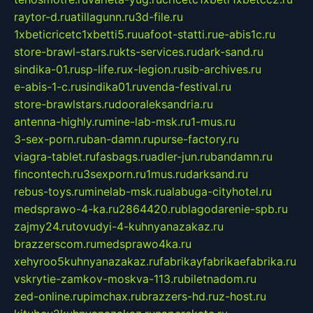
raytor-d.ru
atillagunn.ru
3d-file.ru
1xbeticricetc1xbetti5.ru
uafoot-statti.ru
e-abis1c.ru
store-brawl-stars.ru
kts-services.ru
dark-sand.ru
sindika-01.ru
sp-life.ru
x-legion.ru
sib-archives.ru
e-abis-1-c.ru
sindika01.ru
venda-festival.ru
store-brawlstars.ru
dooraleksandria.ru
antenna-highly.ru
mine-lab-msk.ru
1-mus.ru
3-sex-porn.ru
ban-damn.ru
purse-factory.ru
viagra-tablet.ru
fasbags.ru
adler-jun.ru
bandamn.ru
fincontech.ru
3sexporn.ru
1mus.ru
darksand.ru
rebus-toys.ru
minelab-msk.ru
alabuga-cityhotel.ru
medsprawo-4-ka.ru
2864420.ru
blagodarenie-spb.ru
zajmy24.ru
tovudyi-4-kuhnyanazakaz.ru
brazzerscom.ru
medsprawo4ka.ru
xehyroo5kuhnyanazakaz.ru
fabrikayfabrikaefabrika.ru
vskrytie-zamkov-moskva-113.ru
biletnadom.ru
zed-online.ru
pimchax.ru
brazzers-hd.ru
z-host.ru