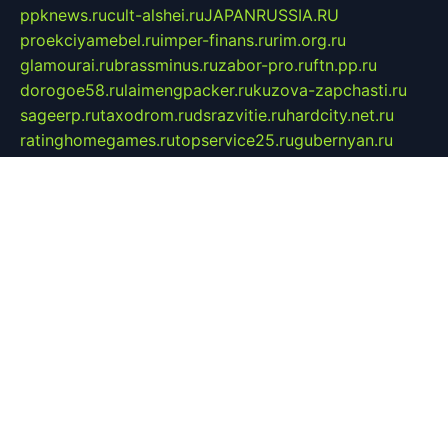
ppknews.ru
cult-alshei.ru
JAPANRUSSIA.RU
proekciyamebel.ru
imper-finans.ru
rim.org.ru
glamourai.ru
brassminus.ru
zabor-pro.ru
ftn.pp.ru
dorogoe58.ru
laimengpacker.ru
kuzova-zapchasti.ru
sageerp.ru
taxodrom.ru
dsrazvitie.ru
hardcity.net.ru
ratinghomegames.ru
topservice25.ru
gubernyan.ru
gtglasslined.ru
ii4.ru
tssport.spb.ru
andorra24.com
blackwallstreet.ru
oboimos.ru
optim-doors.com.ru
ikuch.ru
nycr.org.ru
npa21.ru
vremya-ch.spb.ru
desert000.ru
ivtorgi.ru
ifiori.ru
catalog-statei.ru
dcv.org.ru
spetsmaster174.ru
ipkameryhiseeu.ru
dum26.ru
ruspol.spb.ru
fr-opendp.ru
kam-solnyshko.ru
cheyenne-arapaho.ru
sevzapmetal.spb.ru
ted-lapidus.spb.ru
parasite-eliminator.ru
sigma-complete.ru
modernworld.ru
dama-moda.ru
eholot-group.ru
sk-nvkz.ru
DRONGOLD.RU
democratia2.ru
i-farmer.ru
mass-sport.org
jablonex.spb.ru
bookmess.ru
linkword.ru