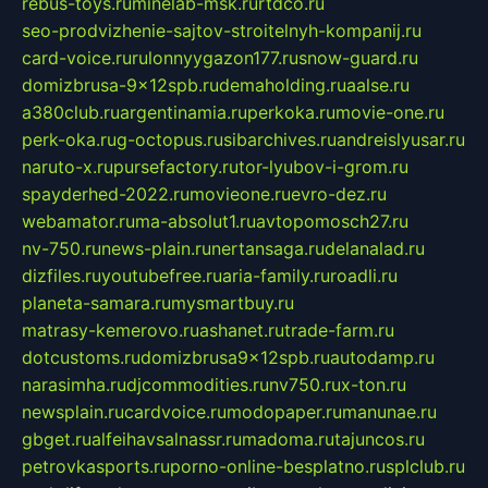
rebus-toys.ru
minelab-msk.ru
rtdco.ru
seo-prodvizhenie-sajtov-stroitelnyh-kompanij.ru
card-voice.ru
rulonnyygazon177.ru
snow-guard.ru
domizbrusa-9x12spb.ru
demaholding.ru
aalse.ru
a380club.ru
argentinamia.ru
perkoka.ru
movie-one.ru
perk-oka.ru
g-octopus.ru
sibarchives.ru
andreislyusar.ru
naruto-x.ru
pursefactory.ru
tor-lyubov-i-grom.ru
spayderhed-2022.ru
movieone.ru
evro-dez.ru
webamator.ru
ma-absolut1.ru
avtopomosch27.ru
nv-750.ru
news-plain.ru
nertansaga.ru
delanalad.ru
dizfiles.ru
youtubefree.ru
aria-family.ru
roadli.ru
planeta-samara.ru
mysmartbuy.ru
matrasy-kemerovo.ru
ashanet.ru
trade-farm.ru
dotcustoms.ru
domizbrusa9x12spb.ru
autodamp.ru
narasimha.ru
djcommodities.ru
nv750.ru
x-ton.ru
newsplain.ru
cardvoice.ru
modopaper.ru
manunae.ru
gbget.ru
alfeihavsalnassr.ru
madoma.ru
tajuncos.ru
petrovkasports.ru
porno-online-besplatno.ru
splclub.ru