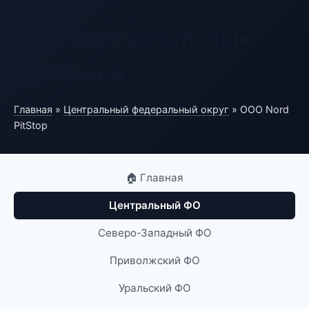
База автомобильных
компаний
Главная
»
Центральный федеральный округ
» ООО Nord
PitStop
🏠 Главная
Центральный ФО
Северо-Западный ФО
Приволжский ФО
Уральский ФО