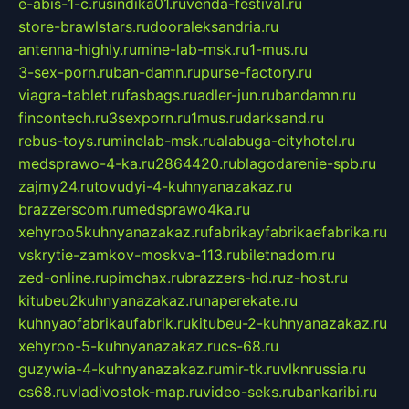
e-abis-1-c.ru
sindika01.ru
venda-festival.ru
store-brawlstars.ru
dooraleksandria.ru
antenna-highly.ru
mine-lab-msk.ru
1-mus.ru
3-sex-porn.ru
ban-damn.ru
purse-factory.ru
viagra-tablet.ru
fasbags.ru
adler-jun.ru
bandamn.ru
fincontech.ru
3sexporn.ru
1mus.ru
darksand.ru
rebus-toys.ru
minelab-msk.ru
alabuga-cityhotel.ru
medsprawo-4-ka.ru
2864420.ru
blagodarenie-spb.ru
zajmy24.ru
tovudyi-4-kuhnyanazakaz.ru
brazzerscom.ru
medsprawo4ka.ru
xehyroo5kuhnyanazakaz.ru
fabrikayfabrikaefabrika.ru
vskrytie-zamkov-moskva-113.ru
biletnadom.ru
zed-online.ru
pimchax.ru
brazzers-hd.ru
z-host.ru
kitubeu2kuhnyanazakaz.ru
naperekate.ru
kuhnyaofabrikaufabrik.ru
kitubeu-2-kuhnyanazakaz.ru
xehyroo-5-kuhnyanazakaz.ru
cs-68.ru
guzywia-4-kuhnyanazakaz.ru
mir-tk.ru
vlknrussia.ru
cs68.ru
vladivostok-map.ru
video-seks.ru
bankaribi.ru