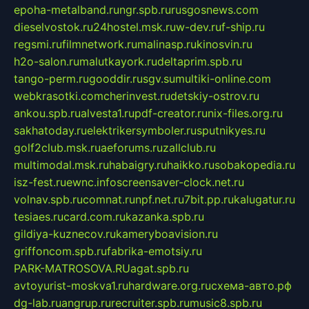
epoha-metalband.ru
ngr.spb.ru
rusgosnews.com
dieselvostok.ru
24hostel.msk.ru
w-dev.ru
f-ship.ru
regsmi.ru
filmnetwork.ru
malinasp.ru
kinosvin.ru
h2o-salon.ru
malutkayork.ru
deltaprim.spb.ru
tango-perm.ru
gooddir.ru
sgv.su
multiki-online.com
webkrasotki.com
cherinvest.ru
detskiy-ostrov.ru
ankou.spb.ru
alvesta1.ru
pdf-creator.ru
nix-files.org.ru
sakhatoday.ru
elektrikersymboler.ru
sputnikyes.ru
golf2club.msk.ru
aeforums.ru
zallclub.ru
multimodal.msk.ru
habaigry.ru
haikko.ru
sobakopedia.ru
isz-fest.ru
ewnc.info
screensaver-clock.net.ru
volnav.spb.ru
comnat.ru
npf.net.ru
7bit.pp.ru
kalugatur.ru
tesiaes.ru
card.com.ru
kazanka.spb.ru
gildiya-kuznecov.ru
kameryboavision.ru
griffoncom.spb.ru
fabrika-emotsiy.ru
PARK-MATROSOVA.RU
agat.spb.ru
avtoyurist-moskva1.ru
hardware.org.ru
схема-авто.рф
dg-lab.ru
angrup.ru
recruiter.spb.ru
music8.spb.ru