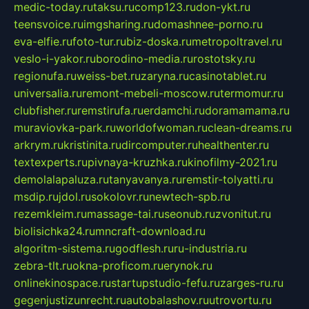
medic-today.ru
taksu.ru
comp123.ru
don-ykt.ru
teensvoice.ru
imgsharing.ru
domashnee-porno.ru
eva-elfie.ru
foto-tur.ru
biz-doska.ru
metropoltravel.ru
veslo-i-yakor.ru
borodino-media.ru
rostotsky.ru
regionufa.ru
weiss-bet.ru
zaryna.ru
casinotablet.ru
universalia.ru
remont-mebeli-moscow.ru
termomur.ru
clubfisher.ru
remstirufa.ru
erdamchi.ru
doramamama.ru
muraviovka-park.ru
worldofwoman.ru
clean-dreams.ru
arkrym.ru
kristinita.ru
dircomputer.ru
healthenter.ru
textexperts.ru
pivnaya-kruzhka.ru
kinofilmy-2021.ru
demolalapaluza.ru
tanyavanya.ru
remstir-tolyatti.ru
msdip.ru
jdol.ru
sokolovr.ru
newtech-spb.ru
rezemkleim.ru
massage-tai.ru
seonub.ru
zvonitut.ru
biolisichka24.ru
mncraft-download.ru
algoritm-sistema.ru
godflesh.ru
ru-industria.ru
zebra-tlt.ru
okna-proficom.ru
erynok.ru
onlinekinospace.ru
startupstudio-fefu.ru
zarges-ru.ru
gegenjustizunrecht.ru
autobalashov.ru
utrovortu.ru