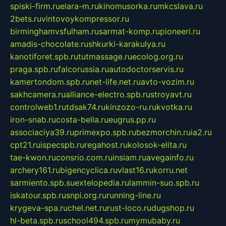
spiski-firm.ru
elara-m.ru
kinomusorka.ru
mkcslava.ru
2bets.ru
vintovoykompressor.ru
birminghamvsfulham.ru
sarmat-komp.ru
pioneeri.ru
amadis-chocolate.ru
shkurki-karakulya.ru
kanotiforet.spb.ru
tutmassage.ru
ecolog.org.ru
praga.spb.ru
falcorussia.ru
autodoctorservis.ru
kamertondom.spb.ru
net-life.net.ru
avto-vozim.ru
sakhcamera.ru
alliance-electro.spb.ru
stroyavt.ru
controlweb1.ru
tdsak74.ru
kinzozo-ru.ru
kvotka.ru
iron-snab.ru
costa-bella.ru
eugrus.pp.ru
associaciya39.ru
primexpo.spb.ru
bezmorchin.ru
ia2.ru
cpt21.ru
ispecspb.ru
regahost.ru
kolosok-elita.ru
tae-kwon.ru
consrio.com.ru
insiam.ru
avegainfo.ru
archery161.ru
bigencyclica.ru
vlast16.ru
korru.net
sarmiento.spb.su
extelopedia.ru
lammin-suo.spb.ru
iskatour.spb.ru
snpi.org.ru
running-line.ru
krygeva-spa.ru
chel.net.ru
rust-loco.ru
dugshop.ru
hl-beta.spb.ru
school494.spb.ru
mymubaby.ru