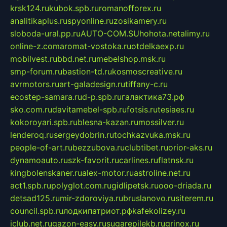
krsk124.ru
kubok.spb.ru
romanofforex.ru
analitikaplus.ru
spyonline.ru
zosikamery.ru
sloboda-ural.pp.ru
AUTO-COM.SU
hohota.net
alimy.ru
online-z.com
aromat-vostoka.ru
otdelkaexp.ru
mobilvest.ru
bbd.net.ru
mebelshop.msk.ru
smp-forum.ru
bastion-td.ru
kosmoscreative.ru
avrmotors.ru
art-galadesign.ru
tiffany-c.ru
ecostep-samara.ru
d-p.spb.ru
галактика73.рф
sko.com.ru
davitamebel-spb.ru
fotsis.ru
tesiaes.ru
kokoroyari.spb.ru
blesna-kazan.ru
mossilver.ru
lenderoq.ru
sergeydobrin.ru
tochkazvuka.msk.ru
people-of-art.ru
bezzubova.ru
clubtibet.ru
orior-aks.ru
dynamoauto.ru
szk-favorit.ru
carlines.ru
flatnsk.ru
kingbolenskaner.ru
alex-motor.ru
astroline.net.ru
act1.spb.ru
polyglot.com.ru
gidlipetsk.ru
ooo-driada.ru
detsad125.ru
mir-zdoroviya.ru
bruslanovo.ru
siterem.ru
council.spb.ru
лодкипатриот.рф
kafekolizey.ru
iclub.net.ru
gazon-easy.ru
sugarepilekb.ru
grinox.ru