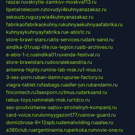
raszar.ru
vskrytie-zamkov-moskva113.ru
lipetsktelecom.ru
tovudyi4kuhnyanazakaz.ru
seksuzb.ru
guzywia4kuhnyanazakaz.ru
fabrikaofabrikaokuhny.ru
kuhnyaekuhnyaafabrika.ru
kuhnyaykuhnyayfabrika.ru
e-abis1c.ru
store-brawl-stars.ru
kts-services.ru
dark-sand.ru
sindika-01.ru
sp-life.ru
x-legion.ru
sib-archives.ru
e-abis-1-c.ru
sindika01.ru
venda-festival.ru
store-brawlstars.ru
dooraleksandria.ru
antenna-highly.ru
mine-lab-msk.ru
1-mus.ru
3-sex-porn.ru
ban-damn.ru
purse-factory.ru
viagra-tablet.ru
fasbags.ru
adler-jun.ru
bandamn.ru
fincontech.ru
3sexporn.ru
1mus.ru
darksand.ru
rebus-toys.ru
minelab-msk.ru
rtdco.ru
seo-prodvizhenie-sajtov-stroitelnyh-kompanij.ru
card-voice.ru
rulonnyygazon177.ru
snow-guard.ru
domizbrusa-9x12spb.ru
demaholding.ru
aalse.ru
a380club.ru
argentinamia.ru
perkoka.ru
movie-one.ru