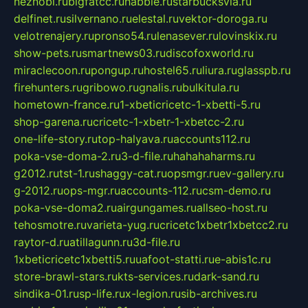
neznobi.ru
bigfatcc.ru
habble.ru
starbucksvia.ru
delfinet.ru
silvernano.ru
elestal.ru
vektor-doroga.ru
velotrenajery.ru
pronso54.ru
lenasever.ru
lovinskix.ru
show-pets.ru
smartnews03.ru
discofoxworld.ru
miraclecoon.ru
pongup.ru
hostel65.ru
liura.ru
glasspb.ru
firehunters.ru
gribowo.ru
gnalis.ru
bulkitula.ru
hometown-france.ru
1-xbeticricetc-1-xbetti-5.ru
shop-garena.ru
cricetc-1-xbetr-1-xbetcc-2.ru
one-life-story.ru
top-halyava.ru
accounts112.ru
poka-vse-doma-2.ru
3-d-file.ru
hahahaharms.ru
g2012.ru
tst-1.ru
shaggy-cat.ru
opsmgr.ru
ev-gallery.ru
g-2012.ru
ops-mgr.ru
accounts-112.ru
csm-demo.ru
poka-vse-doma2.ru
airgungames.ru
allseo-host.ru
tehosmotre.ru
varieta-yug.ru
cricetc1xbetr1xbetcc2.ru
raytor-d.ru
atillagunn.ru
3d-file.ru
1xbeticricetc1xbetti5.ru
uafoot-statti.ru
e-abis1c.ru
store-brawl-stars.ru
kts-services.ru
dark-sand.ru
sindika-01.ru
sp-life.ru
x-legion.ru
sib-archives.ru