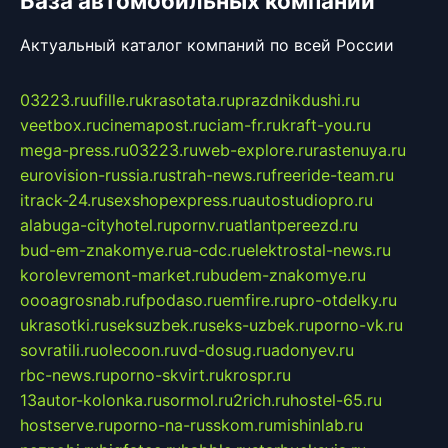
База автомобильных компаний
Актуальный каталог компаний по всей России
03223.ru
ufille.ru
krasotata.ru
prazdnikdushi.ru
veetbox.ru
cinemapost.ru
ciam-fr.ru
kraft-you.ru
mega-press.ru
03223.ru
web-explore.ru
rastenuya.ru
eurovision-russia.ru
strah-news.ru
freeride-team.ru
itrack-24.ru
sexshopexpress.ru
autostudiopro.ru
alabuga-cityhotel.ru
pornv.ru
atlantpereezd.ru
bud-em-znakomye.ru
a-cdc.ru
elektrostal-news.ru
korolevremont-market.ru
budem-znakomye.ru
oooagrosnab.ru
fpodaso.ru
emfire.ru
pro-otdelky.ru
ukrasotki.ru
seksuzbek.ru
seks-uzbek.ru
porno-vk.ru
sovratili.ru
olecoon.ru
vd-dosug.ru
adonyev.ru
rbc-news.ru
porno-skvirt.ru
krospr.ru
13autor-kolonka.ru
sormol.ru
2rich.ru
hostel-65.ru
hostserve.ru
porno-na-russkom.ru
mishinlab.ru