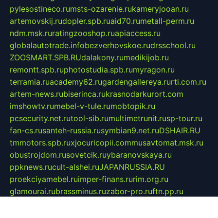
pylesostineco.ru
msts-ozarenie.ru
kameryjooan.ru
artemovskij.ru
dopler.spb.ru
aid70.ru
metall-perm.ru
ndm.msk.ru
ratingzooshop.ru
apiaccess.ru
globalautotrade.info
bezverhovskoe.ru
drsschool.ru
ZOOSMART.SPB.RU
dalakony.ru
medikijob.ru
remontt.spb.ru
photostudia.spb.ru
myragon.ru
terramia.ru
academy62.ru
gardengallereya.ru
rti.com.ru
artem-news.ru
biserinca.ru
krasnodarkurort.com
imshowtv.ru
mebel-v-tule.ru
mobtopik.ru
pcsecurity.net.ru
tool-sib.ru
multimetrunit.ru
sp-tour.ru
fan-cs.ru
santeh-russia.ru
symbian9.net.ru
DSHAIR.RU
tmmotors.spb.ru
xjocuricopii.com
musavtomat.msk.ru
obustrojdom.ru
sovetcik.ru
ybaranovskaya.ru
ppknews.ru
cult-alshei.ru
JAPANRUSSIA.RU
proekciyamebel.ru
imper-finans.ru
rim.org.ru
glamourai.ru
brassminus.ru
zabor-pro.ru
ftn.pp.ru
dorogoe58.ru
laimengpacker.ru
kuzova-zapchasti.ru
sageerp.ru
taxodrom.ru
dsrazvitie.ru
hardcity.net.ru