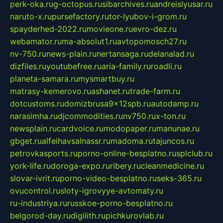
perk-oka.ru
g-octopus.ru
sibarchives.ru
andreislyusar.ru
naruto-x.ru
pursefactory.ru
tor-lyubov-i-grom.ru
spayderhed-2022.ru
movieone.ru
evro-dez.ru
webamator.ru
ma-absolut1.ru
avtopomosch27.ru
nv-750.ru
news-plain.ru
nertansaga.ru
delanalad.ru
dizfiles.ru
youtubefree.ru
aria-family.ru
roadli.ru
planeta-samara.ru
mysmartbuy.ru
matrasy-kemerovo.ru
ashanet.ru
trade-farm.ru
dotcustoms.ru
domizbrusa9x12spb.ru
autodamp.ru
narasimha.ru
djcommodities.ru
nv750.ru
x-ton.ru
newsplain.ru
cardvoice.ru
modopaper.ru
manunae.ru
gbget.ru
alfeihavsalnassr.ru
madoma.ru
tajuncos.ru
petrovkasports.ru
porno-online-besplatno.ru
splclub.ru
york-life.ru
doroga-expo.ru
ribery.ru
cleanmedicine.ru
slovar-ivrit.ru
porno-video-besplatno.ru
seks-365.ru
ovucontrol.ru
sloty-igrovyye-avtomaty.ru
ru-industriya.ru
russkoe-porno-besplatno.ru
belgorod-day.ru
digilith.ru
pichkurovlab.ru