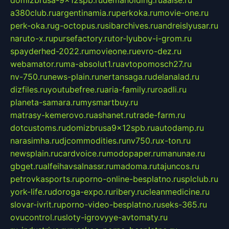
domizbrusa-9x12spb.ru
demaholding.ru
aalse.ru
a380club.ru
argentinamia.ru
perkoka.ru
movie-one.ru
perk-oka.ru
g-octopus.ru
sibarchives.ru
andreislyusar.ru
naruto-x.ru
pursefactory.ru
tor-lyubov-i-grom.ru
spayderhed-2022.ru
movieone.ru
evro-dez.ru
webamator.ru
ma-absolut1.ru
avtopomosch27.ru
nv-750.ru
news-plain.ru
nertansaga.ru
delanalad.ru
dizfiles.ru
youtubefree.ru
aria-family.ru
roadli.ru
planeta-samara.ru
mysmartbuy.ru
matrasy-kemerovo.ru
ashanet.ru
trade-farm.ru
dotcustoms.ru
domizbrusa9x12spb.ru
autodamp.ru
narasimha.ru
djcommodities.ru
nv750.ru
x-ton.ru
newsplain.ru
cardvoice.ru
modopaper.ru
manunae.ru
gbget.ru
alfeihavsalnassr.ru
madoma.ru
tajuncos.ru
petrovkasports.ru
porno-online-besplatno.ru
splclub.ru
york-life.ru
doroga-expo.ru
ribery.ru
cleanmedicine.ru
slovar-ivrit.ru
porno-video-besplatno.ru
seks-365.ru
ovucontrol.ru
sloty-igrovyye-avtomaty.ru