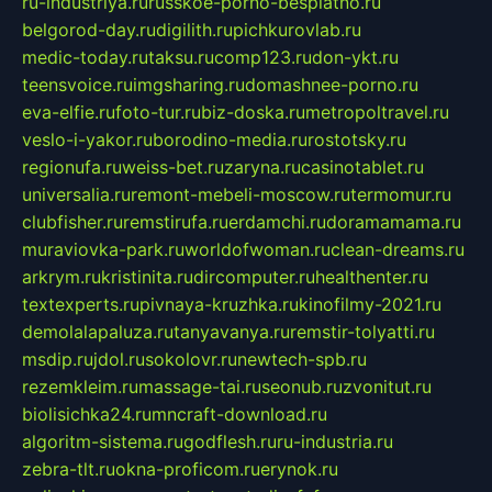
ru-industriya.ru
russkoe-porno-besplatno.ru
belgorod-day.ru
digilith.ru
pichkurovlab.ru
medic-today.ru
taksu.ru
comp123.ru
don-ykt.ru
teensvoice.ru
imgsharing.ru
domashnee-porno.ru
eva-elfie.ru
foto-tur.ru
biz-doska.ru
metropoltravel.ru
veslo-i-yakor.ru
borodino-media.ru
rostotsky.ru
regionufa.ru
weiss-bet.ru
zaryna.ru
casinotablet.ru
universalia.ru
remont-mebeli-moscow.ru
termomur.ru
clubfisher.ru
remstirufa.ru
erdamchi.ru
doramamama.ru
muraviovka-park.ru
worldofwoman.ru
clean-dreams.ru
arkrym.ru
kristinita.ru
dircomputer.ru
healthenter.ru
textexperts.ru
pivnaya-kruzhka.ru
kinofilmy-2021.ru
demolalapaluza.ru
tanyavanya.ru
remstir-tolyatti.ru
msdip.ru
jdol.ru
sokolovr.ru
newtech-spb.ru
rezemkleim.ru
massage-tai.ru
seonub.ru
zvonitut.ru
biolisichka24.ru
mncraft-download.ru
algoritm-sistema.ru
godflesh.ru
ru-industria.ru
zebra-tlt.ru
okna-proficom.ru
erynok.ru