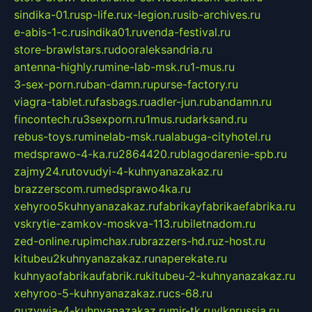
sindika-01.ru
sp-life.ru
x-legion.ru
sib-archives.ru
e-abis-1-c.ru
sindika01.ru
venda-festival.ru
store-brawlstars.ru
dooraleksandria.ru
antenna-highly.ru
mine-lab-msk.ru
1-mus.ru
3-sex-porn.ru
ban-damn.ru
purse-factory.ru
viagra-tablet.ru
fasbags.ru
adler-jun.ru
bandamn.ru
fincontech.ru
3sexporn.ru
1mus.ru
darksand.ru
rebus-toys.ru
minelab-msk.ru
alabuga-cityhotel.ru
medsprawo-4-ka.ru
2864420.ru
blagodarenie-spb.ru
zajmy24.ru
tovudyi-4-kuhnyanazakaz.ru
brazzerscom.ru
medsprawo4ka.ru
xehyroo5kuhnyanazakaz.ru
fabrikayfabrikaefabrika.ru
vskrytie-zamkov-moskva-113.ru
biletnadom.ru
zed-online.ru
pimchax.ru
brazzers-hd.ru
z-host.ru
kitubeu2kuhnyanazakaz.ru
naperekate.ru
kuhnyaofabrikaufabrik.ru
kitubeu-2-kuhnyanazakaz.ru
xehyroo-5-kuhnyanazakaz.ru
cs-68.ru
guzywia-4-kuhnyanazakaz.ru
mir-tk.ru
vlknrussia.ru