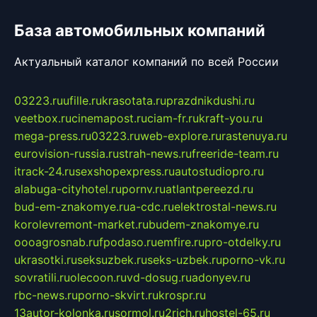
База автомобильных компаний
Актуальный каталог компаний по всей России
03223.ru
ufille.ru
krasotata.ru
prazdnikdushi.ru
veetbox.ru
cinemapost.ru
ciam-fr.ru
kraft-you.ru
mega-press.ru
03223.ru
web-explore.ru
rastenuya.ru
eurovision-russia.ru
strah-news.ru
freeride-team.ru
itrack-24.ru
sexshopexpress.ru
autostudiopro.ru
alabuga-cityhotel.ru
pornv.ru
atlantpereezd.ru
bud-em-znakomye.ru
a-cdc.ru
elektrostal-news.ru
korolevremont-market.ru
budem-znakomye.ru
oooagrosnab.ru
fpodaso.ru
emfire.ru
pro-otdelky.ru
ukrasotki.ru
seksuzbek.ru
seks-uzbek.ru
porno-vk.ru
sovratili.ru
olecoon.ru
vd-dosug.ru
adonyev.ru
rbc-news.ru
porno-skvirt.ru
krospr.ru
13autor-kolonka.ru
sormol.ru
2rich.ru
hostel-65.ru