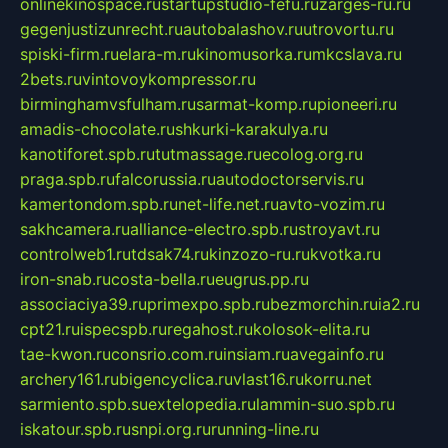
onlinekinospace.ru
startupstudio-fefu.ru
zarges-ru.ru
gegenjustizunrecht.ru
autobalashov.ru
utrovortu.ru
spiski-firm.ru
elara-m.ru
kinomusorka.ru
mkcslava.ru
2bets.ru
vintovoykompressor.ru
birminghamvsfulham.ru
sarmat-komp.ru
pioneeri.ru
amadis-chocolate.ru
shkurki-karakulya.ru
kanotiforet.spb.ru
tutmassage.ru
ecolog.org.ru
praga.spb.ru
falcorussia.ru
autodoctorservis.ru
kamertondom.spb.ru
net-life.net.ru
avto-vozim.ru
sakhcamera.ru
alliance-electro.spb.ru
stroyavt.ru
controlweb1.ru
tdsak74.ru
kinzozo-ru.ru
kvotka.ru
iron-snab.ru
costa-bella.ru
eugrus.pp.ru
associaciya39.ru
primexpo.spb.ru
bezmorchin.ru
ia2.ru
cpt21.ru
ispecspb.ru
regahost.ru
kolosok-elita.ru
tae-kwon.ru
consrio.com.ru
insiam.ru
avegainfo.ru
archery161.ru
bigencyclica.ru
vlast16.ru
korru.net
sarmiento.spb.su
extelopedia.ru
lammin-suo.spb.ru
iskatour.spb.ru
snpi.org.ru
running-line.ru