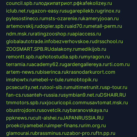
council.spb.ru
лодкипатриот.рф
kafekolizey.ru
iclub.net.ru
gazon-easy.ru
sugarepilekb.ru
grinox.ru
pylesostineco.ru
msts-ozarenie.ru
kameryjooan.ru
artemovskij.ru
dopler.spb.ru
aid70.ru
metall-perm.ru
ndm.msk.ru
ratingzooshop.ru
apiaccess.ru
globalautotrade.info
bezverhovskoe.ru
drsschool.ru
ZOOSMART.SPB.RU
dalakony.ru
medikijob.ru
remontt.spb.ru
photostudia.spb.ru
myragon.ru
terramia.ru
academy62.ru
gardengallereya.ru
rti.com.ru
artem-news.ru
biserinca.ru
krasnodarkurort.com
imshowtv.ru
mebel-v-tule.ru
mobtopik.ru
pcsecurity.net.ru
tool-sib.ru
multimetrunit.ru
sp-tour.ru
fan-cs.ru
santeh-russia.ru
symbian9.net.ru
DSHAIR.RU
tmmotors.spb.ru
xjocuricopii.com
musavtomat.msk.ru
obustrojdom.ru
sovetcik.ru
ybaranovskaya.ru
ppknews.ru
cult-alshei.ru
JAPANRUSSIA.RU
proekciyamebel.ru
imper-finans.ru
rim.org.ru
glamourai.ru
brassminus.ru
zabor-pro.ru
ftn.pp.ru