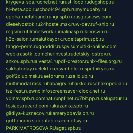
krygeva-spa.ru
chel.net.ru
rust-loco.ru
dugshop.ru
hl-beta.spb.ru
school494.spb.ru
mymubaby.ru
epoha-metalband.ru
ngr.spb.ru
rusgosnews.com
dieselvostok.ru
24hostel.msk.ru
w-dev.ru
f-ship.ru
regsmi.ru
filmnetwork.ru
malinasp.ru
kinosvin.ru
h2o-salon.ru
malutkayork.ru
deltaprim.spb.ru
tango-perm.ru
gooddir.ru
sgv.su
multiki-online.com
webkrasotki.com
cherinvest.ru
detskiy-ostrov.ru
ankou.spb.ru
alvesta1.ru
pdf-creator.ru
nix-files.org.ru
sakhatoday.ru
elektrikersymboler.ru
sputnikyes.ru
golf2club.msk.ru
aeforums.ru
zallclub.ru
multimodal.msk.ru
habaigry.ru
haikko.ru
sobakopedia.ru
isz-fest.ru
ewnc.info
screensaver-clock.net.ru
volnav.spb.ru
comnat.ru
npf.net.ru
7bit.pp.ru
kalugatur.ru
tesiaes.ru
card.com.ru
kazanka.spb.ru
gildiya-kuznecov.ru
kameryboavision.ru
griffoncom.spb.ru
fabrika-emotsiy.ru
PARK-MATROSOVA.RU
agat.spb.ru