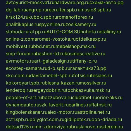
avtoyurist-moskva1.ru
hardware.org.ru
схема-авто.рф
dg-lab.ru
angrup.ru
recruiter.spb.ru
music8.spb.ru
krsk124.ru
kubok.spb.ru
romanofforex.ru
analitikaplus.ru
spyonline.ru
zosikamery.ru
sloboda-ural.pp.ru
AUTO-COM.SU
hohota.net
alimy.ru
online-z.com
aromat-vostoka.ru
otdelkaexp.ru
mobilvest.ru
bbd.net.ru
mebelshop.msk.ru
smp-forum.ru
bastion-td.ru
kosmoscreative.ru
avrmotors.ru
art-galadesign.ru
tiffany-c.ru
ecostep-samara.ru
d-p.spb.ru
галактика73.рф
sko.com.ru
davitamebel-spb.ru
fotsis.ru
tesiaes.ru
kokoroyari.spb.ru
blesna-kazan.ru
mossilver.ru
lenderoq.ru
sergeydobrin.ru
tochkazvuka.msk.ru
people-of-art.ru
bezzubova.ru
clubtibet.ru
orior-aks.ru
dynamoauto.ru
szk-favorit.ru
carlines.ru
flatnsk.ru
kingbolenskaner.ru
alex-motor.ru
astroline.net.ru
act1.spb.ru
polyglot.com.ru
gidlipetsk.ru
ooo-driada.ru
detsad125.ru
mir-zdoroviya.ru
bruslanovo.ru
siterem.ru