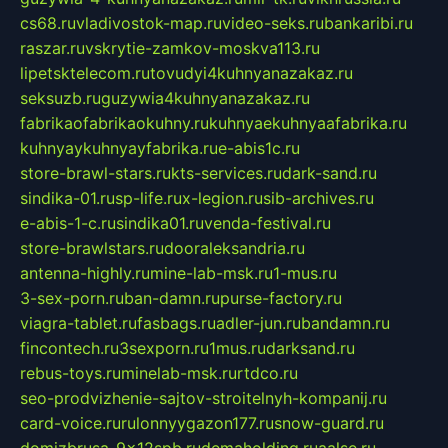
cs68.ru
vladivostok-map.ru
video-seks.ru
bankaribi.ru
raszar.ru
vskrytie-zamkov-moskva113.ru
lipetsktelecom.ru
tovudyi4kuhnyanazakaz.ru
seksuzb.ru
guzywia4kuhnyanazakaz.ru
fabrikaofabrikaokuhny.ru
kuhnyaekuhnyaafabrika.ru
kuhnyaykuhnyayfabrika.ru
e-abis1c.ru
store-brawl-stars.ru
kts-services.ru
dark-sand.ru
sindika-01.ru
sp-life.ru
x-legion.ru
sib-archives.ru
e-abis-1-c.ru
sindika01.ru
venda-festival.ru
store-brawlstars.ru
dooraleksandria.ru
antenna-highly.ru
mine-lab-msk.ru
1-mus.ru
3-sex-porn.ru
ban-damn.ru
purse-factory.ru
viagra-tablet.ru
fasbags.ru
adler-jun.ru
bandamn.ru
fincontech.ru
3sexporn.ru
1mus.ru
darksand.ru
rebus-toys.ru
minelab-msk.ru
rtdco.ru
seo-prodvizhenie-sajtov-stroitelnyh-kompanij.ru
card-voice.ru
rulonnyygazon177.ru
snow-guard.ru