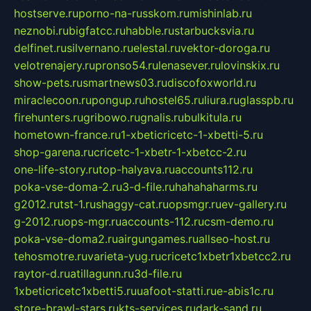
hostserve.ru
porno-na-russkom.ru
mishinlab.ru
neznobi.ru
bigfatcc.ru
habble.ru
starbucksvia.ru
delfinet.ru
silvernano.ru
elestal.ru
vektor-doroga.ru
velotrenajery.ru
pronso54.ru
lenasever.ru
lovinskix.ru
show-pets.ru
smartnews03.ru
discofoxworld.ru
miraclecoon.ru
pongup.ru
hostel65.ru
liura.ru
glasspb.ru
firehunters.ru
gribowo.ru
gnalis.ru
bulkitula.ru
hometown-france.ru
1-xbeticricetc-1-xbetti-5.ru
shop-garena.ru
cricetc-1-xbetr-1-xbetcc-2.ru
one-life-story.ru
top-halyava.ru
accounts112.ru
poka-vse-doma-2.ru
3-d-file.ru
hahahaharms.ru
g2012.ru
tst-1.ru
shaggy-cat.ru
opsmgr.ru
ev-gallery.ru
g-2012.ru
ops-mgr.ru
accounts-112.ru
csm-demo.ru
poka-vse-doma2.ru
airgungames.ru
allseo-host.ru
tehosmotre.ru
varieta-yug.ru
cricetc1xbetr1xbetcc2.ru
raytor-d.ru
atillagunn.ru
3d-file.ru
1xbeticricetc1xbetti5.ru
uafoot-statti.ru
e-abis1c.ru
store-brawl-stars.ru
kts-services.ru
dark-sand.ru