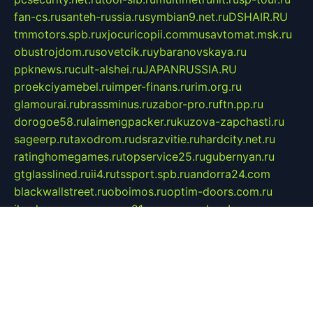
fan-cs.ru
santeh-russia.ru
symbian9.net.ru
DSHAIR.RU
tmmotors.spb.ru
xjocuricopii.com
musavtomat.msk.ru
obustrojdom.ru
sovetcik.ru
ybaranovskaya.ru
ppknews.ru
cult-alshei.ru
JAPANRUSSIA.RU
proekciyamebel.ru
imper-finans.ru
rim.org.ru
glamourai.ru
brassminus.ru
zabor-pro.ru
ftn.pp.ru
dorogoe58.ru
laimengpacker.ru
kuzova-zapchasti.ru
sageerp.ru
taxodrom.ru
dsrazvitie.ru
hardcity.net.ru
ratinghomegames.ru
topservice25.ru
gubernyan.ru
gtglasslined.ru
ii4.ru
tssport.spb.ru
andorra24.com
blackwallstreet.ru
oboimos.ru
optim-doors.com.ru
ikuch.ru
nycr.org.ru
npa21.ru
vremya-ch.spb.ru
desert000.ru
ivtorgi.ru
ifiori.ru
catalog-statei.ru
dcv.org.ru
spetsmaster174.ru
ipkameryhiseeu.ru
dum26.ru
ruspol.spb.ru
fr-opendp.ru
kam-solnyshko.ru
cheyenne-arapaho.ru
sevzapmetal.spb.ru
ted-lapidus.spb.ru
parasite-eliminator.ru