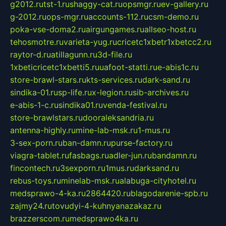
g2012.ru
tst-1.ru
shaggy-cat.ru
opsmgr.ru
ev-gallery.ru
g-2012.ru
ops-mgr.ru
accounts-112.ru
csm-demo.ru
poka-vse-doma2.ru
airgungames.ru
allseo-host.ru
tehosmotre.ru
varieta-yug.ru
cricetc1xbetr1xbetcc2.ru
raytor-d.ru
atillagunn.ru
3d-file.ru
1xbeticricetc1xbetti5.ru
uafoot-statti.ru
e-abis1c.ru
store-brawl-stars.ru
kts-services.ru
dark-sand.ru
sindika-01.ru
sp-life.ru
x-legion.ru
sib-archives.ru
e-abis-1-c.ru
sindika01.ru
venda-festival.ru
store-brawlstars.ru
dooraleksandria.ru
antenna-highly.ru
mine-lab-msk.ru
1-mus.ru
3-sex-porn.ru
ban-damn.ru
purse-factory.ru
viagra-tablet.ru
fasbags.ru
adler-jun.ru
bandamn.ru
fincontech.ru
3sexporn.ru
1mus.ru
darksand.ru
rebus-toys.ru
minelab-msk.ru
alabuga-cityhotel.ru
medsprawo-4-ka.ru
2864420.ru
blagodarenie-spb.ru
zajmy24.ru
tovudyi-4-kuhnyanazakaz.ru
brazzerscom.ru
medsprawo4ka.ru