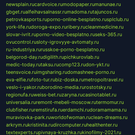
newsplain.ru
cardvoice.ru
modopaper.ru
manunae.ru
gbget.ru
alfeihavsalnassr.ru
madoma.ru
tajuncos.ru
petrovkasports.ru
porno-online-besplatno.ru
splclub.ru
york-life.ru
doroga-expo.ru
ribery.ru
cleanmedicine.ru
slovar-ivrit.ru
porno-video-besplatno.ru
seks-365.ru
ovucontrol.ru
sloty-igrovyye-avtomaty.ru
ru-industriya.ru
russkoe-porno-besplatno.ru
belgorod-day.ru
digilith.ru
pichkurovlab.ru
medic-today.ru
taksu.ru
comp123.ru
don-ykt.ru
teensvoice.ru
imgsharing.ru
domashnee-porno.ru
eva-elfie.ru
foto-tur.ru
biz-doska.ru
metropoltravel.ru
veslo-i-yakor.ru
borodino-media.ru
rostotsky.ru
regionufa.ru
weiss-bet.ru
zaryna.ru
casinotablet.ru
universalia.ru
remont-mebeli-moscow.ru
termomur.ru
clubfisher.ru
remstirufa.ru
erdamchi.ru
doramamama.ru
muraviovka-park.ru
worldofwoman.ru
clean-dreams.ru
arkrym.ru
kristinita.ru
dircomputer.ru
healthenter.ru
textexperts.ru
pivnaya-kruzhka.ru
kinofilmy-2021.ru