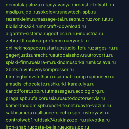
demolalapaluza.ru
tanyavanya.ru
remstir-tolyatti.ru
msdip.ru
jdol.ru
sokolovr.ru
newtech-spb.ru
rezemkleim.ru
massage-tai.ru
seonub.ru
zvonitut.ru
biolisichka24.ru
mncraft-download.ru
algoritm-sistema.ru
godflesh.ru
ru-industria.ru
zebra-tlt.ru
okna-proficom.ru
erynok.ru
onlinekinospace.ru
startupstudio-fefu.ru
zarges-ru.ru
gegenjustizunrecht.ru
autobalashov.ru
utrovortu.ru
spiski-firm.ru
elara-m.ru
kinomusorka.ru
mkcslava.ru
2bets.ru
vintovoykompressor.ru
birminghamvsfulham.ru
sarmat-komp.ru
pioneeri.ru
amadis-chocolate.ru
shkurki-karakulya.ru
kanotiforet.spb.ru
tutmassage.ru
ecolog.org.ru
praga.spb.ru
falcorussia.ru
autodoctorservis.ru
kamertondom.spb.ru
net-life.net.ru
avto-vozim.ru
sakhcamera.ru
alliance-electro.spb.ru
stroyavt.ru
controlweb1.ru
tdsak74.ru
kinzozo-ru.ru
kvotka.ru
iron-snab.ru
costa-bella.ru
eugrus.pp.ru