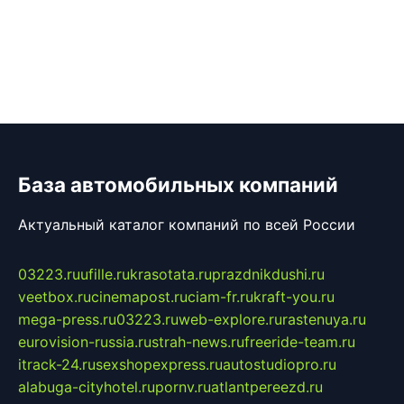
База автомобильных компаний
Актуальный каталог компаний по всей России
03223.ru
ufille.ru
krasotata.ru
prazdnikdushi.ru
veetbox.ru
cinemapost.ru
ciam-fr.ru
kraft-you.ru
mega-press.ru
03223.ru
web-explore.ru
rastenuya.ru
eurovision-russia.ru
strah-news.ru
freeride-team.ru
itrack-24.ru
sexshopexpress.ru
autostudiopro.ru
alabuga-cityhotel.ru
pornv.ru
atlantpereezd.ru