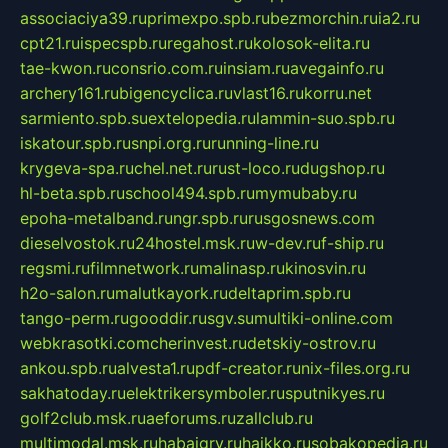
associaciya39.ru
primexpo.spb.ru
bezmorchin.ru
ia2.ru
cpt21.ru
ispecspb.ru
regahost.ru
kolosok-elita.ru
tae-kwon.ru
consrio.com.ru
insiam.ru
avegainfo.ru
archery161.ru
bigencyclica.ru
vlast16.ru
korru.net
sarmiento.spb.su
extelopedia.ru
lammin-suo.spb.ru
iskatour.spb.ru
snpi.org.ru
running-line.ru
krygeva-spa.ru
chel.net.ru
rust-loco.ru
dugshop.ru
hl-beta.spb.ru
school494.spb.ru
mymubaby.ru
epoha-metalband.ru
ngr.spb.ru
rusgosnews.com
dieselvostok.ru
24hostel.msk.ru
w-dev.ru
f-ship.ru
regsmi.ru
filmnetwork.ru
malinasp.ru
kinosvin.ru
h2o-salon.ru
malutkayork.ru
deltaprim.spb.ru
tango-perm.ru
gooddir.ru
sgv.su
multiki-online.com
webkrasotki.com
cherinvest.ru
detskiy-ostrov.ru
ankou.spb.ru
alvesta1.ru
pdf-creator.ru
nix-files.org.ru
sakhatoday.ru
elektrikersymboler.ru
sputnikyes.ru
golf2club.msk.ru
aeforums.ru
zallclub.ru
multimodal.msk.ru
habaigry.ru
haikko.ru
sobakopedia.ru