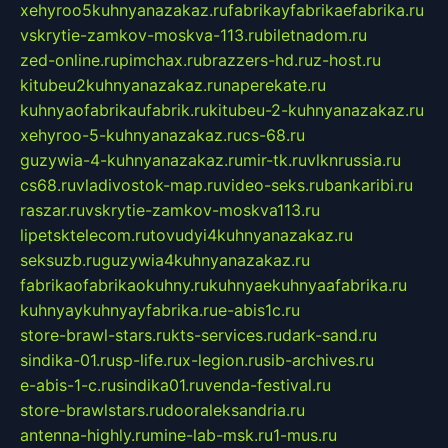
xehyroo5kuhnyanazakaz.ru
fabrikayfabrikaefabrika.ru
vskrytie-zamkov-moskva-113.ru
biletnadom.ru
zed-online.ru
pimchax.ru
brazzers-hd.ru
z-host.ru
kitubeu2kuhnyanazakaz.ru
naperekate.ru
kuhnyaofabrikaufabrik.ru
kitubeu-2-kuhnyanazakaz.ru
xehyroo-5-kuhnyanazakaz.ru
cs-68.ru
guzywia-4-kuhnyanazakaz.ru
mir-tk.ru
vlknrussia.ru
cs68.ru
vladivostok-map.ru
video-seks.ru
bankaribi.ru
raszar.ru
vskrytie-zamkov-moskva113.ru
lipetsktelecom.ru
tovudyi4kuhnyanazakaz.ru
seksuzb.ru
guzywia4kuhnyanazakaz.ru
fabrikaofabrikaokuhny.ru
kuhnyaekuhnyaafabrika.ru
kuhnyaykuhnyayfabrika.ru
e-abis1c.ru
store-brawl-stars.ru
kts-services.ru
dark-sand.ru
sindika-01.ru
sp-life.ru
x-legion.ru
sib-archives.ru
e-abis-1-c.ru
sindika01.ru
venda-festival.ru
store-brawlstars.ru
dooraleksandria.ru
antenna-highly.ru
mine-lab-msk.ru
1-mus.ru