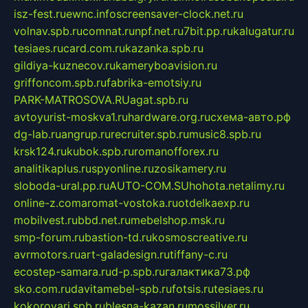
isz-fest.ru
ewnc.info
screensaver-clock.net.ru
volnav.spb.ru
comnat.ru
npf.net.ru
7bit.pp.ru
kalugatur.ru
tesiaes.ru
card.com.ru
kazanka.spb.ru
gildiya-kuznecov.ru
kameryboavision.ru
griffoncom.spb.ru
fabrika-emotsiy.ru
PARK-MATROSOVA.RU
agat.spb.ru
avtoyurist-moskva1.ru
hardware.org.ru
схема-авто.рф
dg-lab.ru
angrup.ru
recruiter.spb.ru
music8.spb.ru
krsk124.ru
kubok.spb.ru
romanofforex.ru
analitikaplus.ru
spyonline.ru
zosikamery.ru
sloboda-ural.pp.ru
AUTO-COM.SU
hohota.net
alimy.ru
online-z.com
aromat-vostoka.ru
otdelkaexp.ru
mobilvest.ru
bbd.net.ru
mebelshop.msk.ru
smp-forum.ru
bastion-td.ru
kosmoscreative.ru
avrmotors.ru
art-galadesign.ru
tiffany-c.ru
ecostep-samara.ru
d-p.spb.ru
галактика73.рф
sko.com.ru
davitamebel-spb.ru
fotsis.ru
tesiaes.ru
kokoroyari.spb.ru
blesna-kazan.ru
mossilver.ru