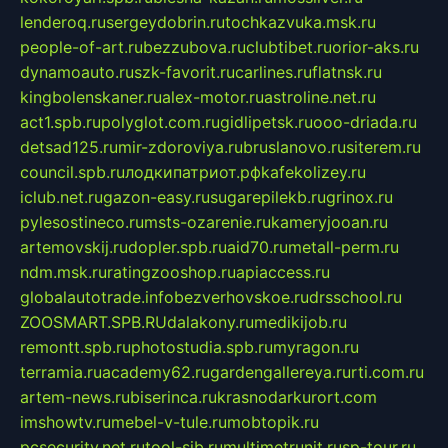
lenderoq.ru
sergeydobrin.ru
tochkazvuka.msk.ru
people-of-art.ru
bezzubova.ru
clubtibet.ru
orior-aks.ru
dynamoauto.ru
szk-favorit.ru
carlines.ru
flatnsk.ru
kingbolenskaner.ru
alex-motor.ru
astroline.net.ru
act1.spb.ru
polyglot.com.ru
gidlipetsk.ru
ooo-driada.ru
detsad125.ru
mir-zdoroviya.ru
bruslanovo.ru
siterem.ru
council.spb.ru
лодкипатриот.рф
kafekolizey.ru
iclub.net.ru
gazon-easy.ru
sugarepilekb.ru
grinox.ru
pylesostineco.ru
msts-ozarenie.ru
kameryjooan.ru
artemovskij.ru
dopler.spb.ru
aid70.ru
metall-perm.ru
ndm.msk.ru
ratingzooshop.ru
apiaccess.ru
globalautotrade.info
bezverhovskoe.ru
drsschool.ru
ZOOSMART.SPB.RU
dalakony.ru
medikijob.ru
remontt.spb.ru
photostudia.spb.ru
myragon.ru
terramia.ru
academy62.ru
gardengallereya.ru
rti.com.ru
artem-news.ru
biserinca.ru
krasnodarkurort.com
imshowtv.ru
mebel-v-tule.ru
mobtopik.ru
pcsecurity.net.ru
tool-sib.ru
multimetrunit.ru
sp-tour.ru