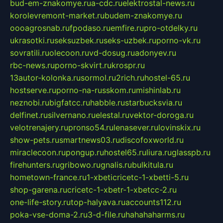
bud-em-znakomye.ru
a-cdc.ru
elektrostal-news.ru
korolevremont-market.ru
budem-znakomye.ru
oooagrosnab.ru
fpodaso.ru
emfire.ru
pro-otdelky.ru
ukrasotki.ru
seksuzbek.ru
seks-uzbek.ru
porno-vk.ru
sovratili.ru
olecoon.ru
vd-dosug.ru
adonyev.ru
rbc-news.ru
porno-skvirt.ru
krospr.ru
13autor-kolonka.ru
sormol.ru
2rich.ru
hostel-65.ru
hostserve.ru
porno-na-russkom.ru
mishinlab.ru
neznobi.ru
bigfatcc.ru
habble.ru
starbucksvia.ru
delfinet.ru
silvernano.ru
elestal.ru
vektor-doroga.ru
velotrenajery.ru
pronso54.ru
lenasever.ru
lovinskix.ru
show-pets.ru
smartnews03.ru
discofoxworld.ru
miraclecoon.ru
pongup.ru
hostel65.ru
liura.ru
glasspb.ru
firehunters.ru
gribowo.ru
gnalis.ru
bulkitula.ru
hometown-france.ru
1-xbeticricetc-1-xbetti-5.ru
shop-garena.ru
cricetc-1-xbetr-1-xbetcc-2.ru
one-life-story.ru
top-halyava.ru
accounts112.ru
poka-vse-doma-2.ru
3-d-file.ru
hahahaharms.ru