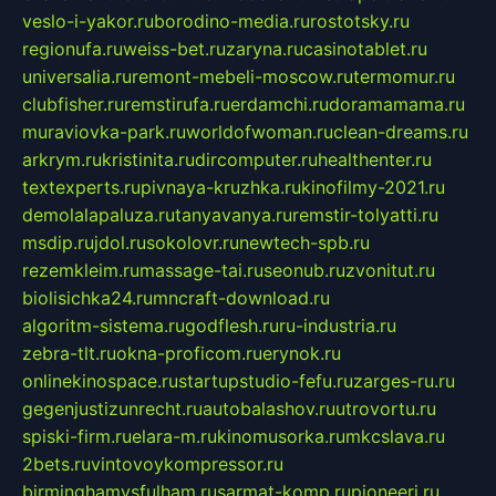
veslo-i-yakor.ru
borodino-media.ru
rostotsky.ru
regionufa.ru
weiss-bet.ru
zaryna.ru
casinotablet.ru
universalia.ru
remont-mebeli-moscow.ru
termomur.ru
clubfisher.ru
remstirufa.ru
erdamchi.ru
doramamama.ru
muraviovka-park.ru
worldofwoman.ru
clean-dreams.ru
arkrym.ru
kristinita.ru
dircomputer.ru
healthenter.ru
textexperts.ru
pivnaya-kruzhka.ru
kinofilmy-2021.ru
demolalapaluza.ru
tanyavanya.ru
remstir-tolyatti.ru
msdip.ru
jdol.ru
sokolovr.ru
newtech-spb.ru
rezemkleim.ru
massage-tai.ru
seonub.ru
zvonitut.ru
biolisichka24.ru
mncraft-download.ru
algoritm-sistema.ru
godflesh.ru
ru-industria.ru
zebra-tlt.ru
okna-proficom.ru
erynok.ru
onlinekinospace.ru
startupstudio-fefu.ru
zarges-ru.ru
gegenjustizunrecht.ru
autobalashov.ru
utrovortu.ru
spiski-firm.ru
elara-m.ru
kinomusorka.ru
mkcslava.ru
2bets.ru
vintovoykompressor.ru
birminghamvsfulham.ru
sarmat-komp.ru
pioneeri.ru