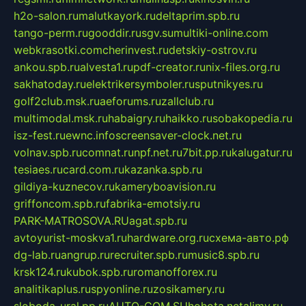
h2o-salon.ru
malutkayork.ru
deltaprim.spb.ru
tango-perm.ru
gooddir.ru
sgv.su
multiki-online.com
webkrasotki.com
cherinvest.ru
detskiy-ostrov.ru
ankou.spb.ru
alvesta1.ru
pdf-creator.ru
nix-files.org.ru
sakhatoday.ru
elektrikersymboler.ru
sputnikyes.ru
golf2club.msk.ru
aeforums.ru
zallclub.ru
multimodal.msk.ru
habaigry.ru
haikko.ru
sobakopedia.ru
isz-fest.ru
ewnc.info
screensaver-clock.net.ru
volnav.spb.ru
comnat.ru
npf.net.ru
7bit.pp.ru
kalugatur.ru
tesiaes.ru
card.com.ru
kazanka.spb.ru
gildiya-kuznecov.ru
kameryboavision.ru
griffoncom.spb.ru
fabrika-emotsiy.ru
PARK-MATROSOVA.RU
agat.spb.ru
avtoyurist-moskva1.ru
hardware.org.ru
схема-авто.рф
dg-lab.ru
angrup.ru
recruiter.spb.ru
music8.spb.ru
krsk124.ru
kubok.spb.ru
romanofforex.ru
analitikaplus.ru
spyonline.ru
zosikamery.ru