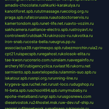
amadis-chocolate.ru
shkurki-karakulya.ru
kanotiforet.spb.ru
tutmassage.ru
ecolog.org.ru
praga.spb.ru
falcorussia.ru
autodoctorservis.ru
kamertondom.spb.ru
net-life.net.ru
avto-vozim.ru
sakhcamera.ru
alliance-electro.spb.ru
stroyavt.ru
controlweb1.ru
tdsak74.ru
kinzozo-ru.ru
kvotka.ru
iron-snab.ru
costa-bella.ru
eugrus.pp.ru
associaciya39.ru
primexpo.spb.ru
bezmorchin.ru
ia2.ru
cpt21.ru
ispecspb.ru
regahost.ru
kolosok-elita.ru
tae-kwon.ru
consrio.com.ru
insiam.ru
avegainfo.ru
archery161.ru
bigencyclica.ru
vlast16.ru
korru.net
sarmiento.spb.su
extelopedia.ru
lammin-suo.spb.ru
iskatour.spb.ru
snpi.org.ru
running-line.ru
krygeva-spa.ru
chel.net.ru
rust-loco.ru
dugshop.ru
hl-beta.spb.ru
school494.spb.ru
mymubaby.ru
epoha-metalband.ru
ngr.spb.ru
rusgosnews.com
dieselvostok.ru
24hostel.msk.ru
w-dev.ru
f-ship.ru
regsmi.ru
filmnetwork.ru
malinasp.ru
kinosvin.ru