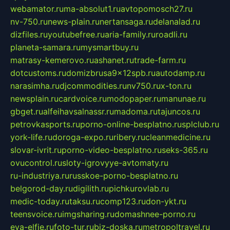
webamator.ru
ma-absolut1.ru
avtopomosch27.ru
nv-750.ru
news-plain.ru
nertansaga.ru
delanalad.ru
dizfiles.ru
youtubefree.ru
aria-family.ru
roadli.ru
planeta-samara.ru
mysmartbuy.ru
matrasy-kemerovo.ru
ashanet.ru
trade-farm.ru
dotcustoms.ru
domizbrusa9x12spb.ru
autodamp.ru
narasimha.ru
djcommodities.ru
nv750.ru
x-ton.ru
newsplain.ru
cardvoice.ru
modopaper.ru
manunae.ru
gbget.ru
alfeihavsalnassr.ru
madoma.ru
tajuncos.ru
petrovkasports.ru
porno-online-besplatno.ru
splclub.ru
york-life.ru
doroga-expo.ru
ribery.ru
cleanmedicine.ru
slovar-ivrit.ru
porno-video-besplatno.ru
seks-365.ru
ovucontrol.ru
sloty-igrovyye-avtomaty.ru
ru-industriya.ru
russkoe-porno-besplatno.ru
belgorod-day.ru
digilith.ru
pichkurovlab.ru
medic-today.ru
taksu.ru
comp123.ru
don-ykt.ru
teensvoice.ru
imgsharing.ru
domashnee-porno.ru
eva-elfie.ru
foto-tur.ru
biz-doska.ru
metropoltravel.ru