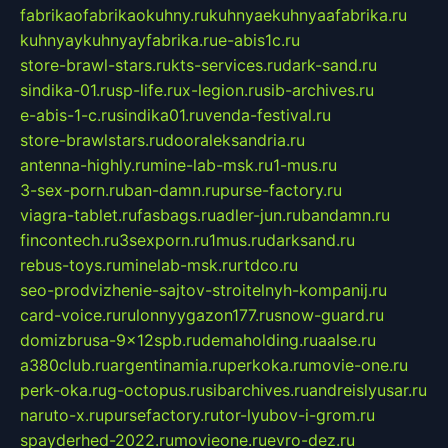
fabrikaofabrikaokuhny.ru
kuhnyaekuhnyaafabrika.ru
kuhnyaykuhnyayfabrika.ru
e-abis1c.ru
store-brawl-stars.ru
kts-services.ru
dark-sand.ru
sindika-01.ru
sp-life.ru
x-legion.ru
sib-archives.ru
e-abis-1-c.ru
sindika01.ru
venda-festival.ru
store-brawlstars.ru
dooraleksandria.ru
antenna-highly.ru
mine-lab-msk.ru
1-mus.ru
3-sex-porn.ru
ban-damn.ru
purse-factory.ru
viagra-tablet.ru
fasbags.ru
adler-jun.ru
bandamn.ru
fincontech.ru
3sexporn.ru
1mus.ru
darksand.ru
rebus-toys.ru
minelab-msk.ru
rtdco.ru
seo-prodvizhenie-sajtov-stroitelnyh-kompanij.ru
card-voice.ru
rulonnyygazon177.ru
snow-guard.ru
domizbrusa-9x12spb.ru
demaholding.ru
aalse.ru
a380club.ru
argentinamia.ru
perkoka.ru
movie-one.ru
perk-oka.ru
g-octopus.ru
sibarchives.ru
andreislyusar.ru
naruto-x.ru
pursefactory.ru
tor-lyubov-i-grom.ru
spayderhed-2022.ru
movieone.ru
evro-dez.ru