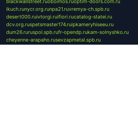
blackwallstreet.ru
oboimos.ru
optim-doors.com.ru
ikuch.ru
nycr.org.ru
npa21.ru
vremya-ch.spb.ru
desert000.ru
ivtorgi.ru
ifiori.ru
catalog-statei.ru
dcv.org.ru
spetsmaster174.ru
ipkameryhiseeu.ru
dum26.ru
ruspol.spb.ru
fr-opendp.ru
kam-solnyshko.ru
cheyenne-arapaho.ru
sevzapmetal.spb.ru
ted-lapidus.spb.ru
parasite-eliminator.ru
sigma-complete.ru
modernworld.ru
dama-moda.ru
eholot-group.ru
sk-nvkz.ru
DRONGOLD.RU
democratia2.ru
i-farmer.ru
mass-sport.org
jablonex.spb.ru
bookmess.ru
linkword.ru
refineua.com.ru
cs-spec.net.ru
altay-mebel.ru
DNK-THEATRE.RU
mechaniks.spb.ru
ipcamtechage.ru
skosta.ru
a-sun.ru
stroy-ldsp.ru
snowlands.org.ru
childrensshoes.ru
mrlizzy.ru
mebelsofiakrd.ru
bulizhenko.ru
rumantick.net.ru
mtszerno.ru
daily-fishing.ru
glushiteli-v-spb.ru
megasat.org.ru
localization.net.ru
flyingfish.pp.ru
ds5teremok.ru