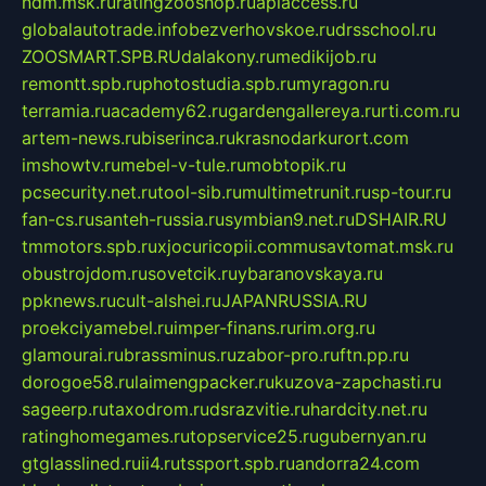
ndm.msk.ru
ratingzooshop.ru
apiaccess.ru
globalautotrade.info
bezverhovskoe.ru
drsschool.ru
ZOOSMART.SPB.RU
dalakony.ru
medikijob.ru
remontt.spb.ru
photostudia.spb.ru
myragon.ru
terramia.ru
academy62.ru
gardengallereya.ru
rti.com.ru
artem-news.ru
biserinca.ru
krasnodarkurort.com
imshowtv.ru
mebel-v-tule.ru
mobtopik.ru
pcsecurity.net.ru
tool-sib.ru
multimetrunit.ru
sp-tour.ru
fan-cs.ru
santeh-russia.ru
symbian9.net.ru
DSHAIR.RU
tmmotors.spb.ru
xjocuricopii.com
musavtomat.msk.ru
obustrojdom.ru
sovetcik.ru
ybaranovskaya.ru
ppknews.ru
cult-alshei.ru
JAPANRUSSIA.RU
proekciyamebel.ru
imper-finans.ru
rim.org.ru
glamourai.ru
brassminus.ru
zabor-pro.ru
ftn.pp.ru
dorogoe58.ru
laimengpacker.ru
kuzova-zapchasti.ru
sageerp.ru
taxodrom.ru
dsrazvitie.ru
hardcity.net.ru
ratinghomegames.ru
topservice25.ru
gubernyan.ru
gtglasslined.ru
ii4.ru
tssport.spb.ru
andorra24.com