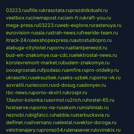
03223.ru
ufille.ru
krasotata.ru
prazdnikdushi.ru
veetbox.ru
cinemapost.ru
ciam-fr.ru
kraft-you.ru
mega-press.ru
03223.ru
web-explore.ru
rastenuya.ru
eurovision-russia.ru
strah-news.ru
freeride-team.ru
itrack-24.ru
sexshopexpress.ru
autostudiopro.ru
alabuga-cityhotel.ru
pornv.ru
atlantpereezd.ru
bud-em-znakomye.ru
a-cdc.ru
elektrostal-news.ru
korolevremont-market.ru
budem-znakomye.ru
oooagrosnab.ru
fpodaso.ru
emfire.ru
pro-otdelky.ru
ukrasotki.ru
seksuzbek.ru
seks-uzbek.ru
porno-vk.ru
sovratili.ru
olecoon.ru
vd-dosug.ru
adonyev.ru
rbc-news.ru
porno-skvirt.ru
krospr.ru
13autor-kolonka.ru
sormol.ru
2rich.ru
hostel-65.ru
hostserve.ru
porno-na-russkom.ru
mishinlab.ru
neznobi.ru
bigfatcc.ru
habble.ru
starbucksvia.ru
delfinet.ru
silvernano.ru
elestal.ru
vektor-doroga.ru
velotrenajery.ru
pronso54.ru
lenasever.ru
lovinskix.ru