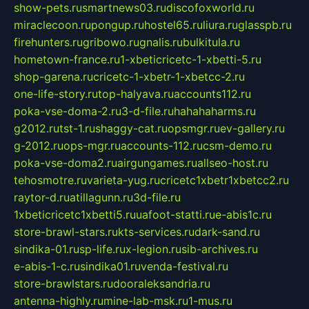
show-pets.ru
smartnews03.ru
discofoxworld.ru
miraclecoon.ru
pongup.ru
hostel65.ru
liura.ru
glasspb.ru
firehunters.ru
gribowo.ru
gnalis.ru
bulkitula.ru
hometown-france.ru
1-xbeticricetc-1-xbetti-5.ru
shop-garena.ru
cricetc-1-xbetr-1-xbetcc-2.ru
one-life-story.ru
top-halyava.ru
accounts112.ru
poka-vse-doma-2.ru
3-d-file.ru
hahahaharms.ru
g2012.ru
tst-1.ru
shaggy-cat.ru
opsmgr.ru
ev-gallery.ru
g-2012.ru
ops-mgr.ru
accounts-112.ru
csm-demo.ru
poka-vse-doma2.ru
airgungames.ru
allseo-host.ru
tehosmotre.ru
varieta-yug.ru
cricetc1xbetr1xbetcc2.ru
raytor-d.ru
atillagunn.ru
3d-file.ru
1xbeticricetc1xbetti5.ru
uafoot-statti.ru
e-abis1c.ru
store-brawl-stars.ru
kts-services.ru
dark-sand.ru
sindika-01.ru
sp-life.ru
x-legion.ru
sib-archives.ru
e-abis-1-c.ru
sindika01.ru
venda-festival.ru
store-brawlstars.ru
dooraleksandria.ru
antenna-highly.ru
mine-lab-msk.ru
1-mus.ru