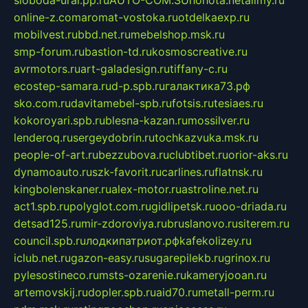
sloboda-ural.pp.ru
AUTO-COM.SU
hohota.net
alimy.ru
online-z.com
aromat-vostoka.ru
otdelkaexp.ru
mobilvest.ru
bbd.net.ru
mebelshop.msk.ru
smp-forum.ru
bastion-td.ru
kosmoscreative.ru
avrmotors.ru
art-galadesign.ru
tiffany-c.ru
ecostep-samara.ru
d-p.spb.ru
галактика73.рф
sko.com.ru
davitamebel-spb.ru
fotsis.ru
tesiaes.ru
kokoroyari.spb.ru
blesna-kazan.ru
mossilver.ru
lenderoq.ru
sergeydobrin.ru
tochkazvuka.msk.ru
people-of-art.ru
bezzubova.ru
clubtibet.ru
orior-aks.ru
dynamoauto.ru
szk-favorit.ru
carlines.ru
flatnsk.ru
kingbolenskaner.ru
alex-motor.ru
astroline.net.ru
act1.spb.ru
polyglot.com.ru
gidlipetsk.ru
ooo-driada.ru
detsad125.ru
mir-zdoroviya.ru
bruslanovo.ru
siterem.ru
council.spb.ru
лодкипатриот.рф
kafekolizey.ru
iclub.net.ru
gazon-easy.ru
sugarepilekb.ru
grinox.ru
pylesostineco.ru
msts-ozarenie.ru
kameryjooan.ru
artemovskij.ru
dopler.spb.ru
aid70.ru
metall-perm.ru