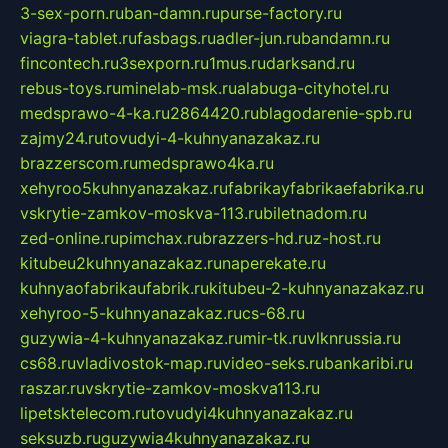
3-sex-porn.ru
ban-damn.ru
purse-factory.ru
viagra-tablet.ru
fasbags.ru
adler-jun.ru
bandamn.ru
fincontech.ru
3sexporn.ru
1mus.ru
darksand.ru
rebus-toys.ru
minelab-msk.ru
alabuga-cityhotel.ru
medsprawo-4-ka.ru
2864420.ru
blagodarenie-spb.ru
zajmy24.ru
tovudyi-4-kuhnyanazakaz.ru
brazzerscom.ru
medsprawo4ka.ru
xehyroo5kuhnyanazakaz.ru
fabrikayfabrikaefabrika.ru
vskrytie-zamkov-moskva-113.ru
biletnadom.ru
zed-online.ru
pimchax.ru
brazzers-hd.ru
z-host.ru
kitubeu2kuhnyanazakaz.ru
naperekate.ru
kuhnyaofabrikaufabrik.ru
kitubeu-2-kuhnyanazakaz.ru
xehyroo-5-kuhnyanazakaz.ru
cs-68.ru
guzywia-4-kuhnyanazakaz.ru
mir-tk.ru
vlknrussia.ru
cs68.ru
vladivostok-map.ru
video-seks.ru
bankaribi.ru
raszar.ru
vskrytie-zamkov-moskva113.ru
lipetsktelecom.ru
tovudyi4kuhnyanazakaz.ru
seksuzb.ru
guzywia4kuhnyanazakaz.ru