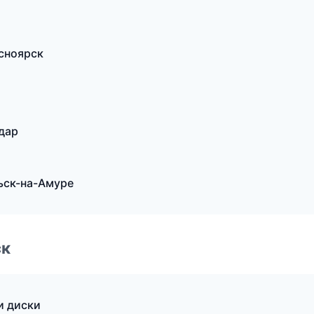
асноярск
одар
ьск-на-Амуре
ск
и диски