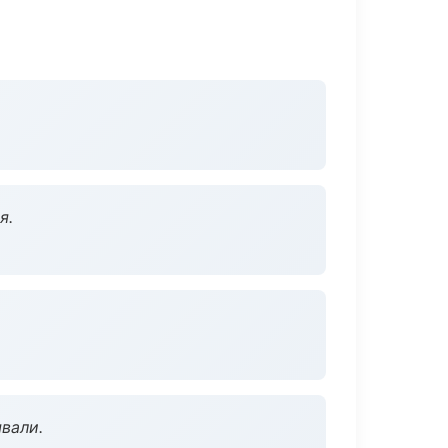
я.
вали.