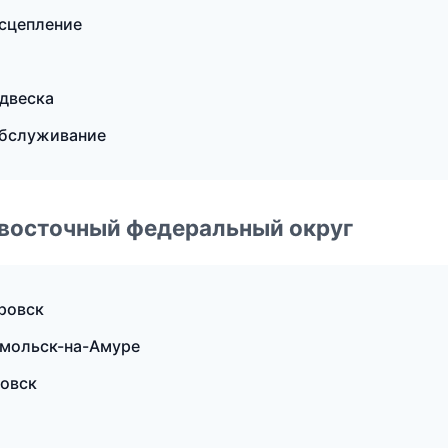
 сцепление
одвеска
обслуживание
евосточный федеральный округ
аровск
омольск-на-Амуре
ровск