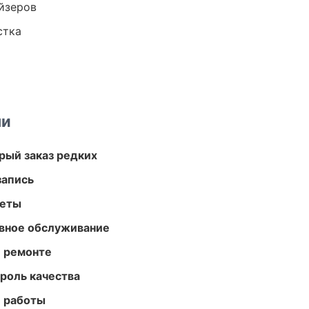
йзеров
стка
ми
рый заказ редких
запись
меты
вное обслуживание
и ремонте
роль качества
е работы