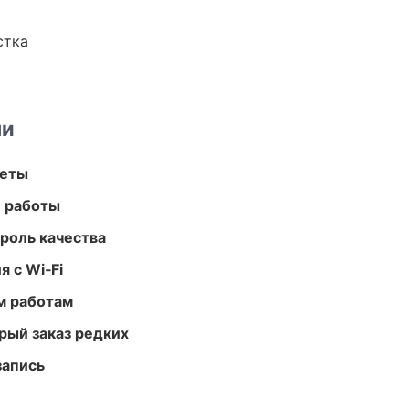
стка
ми
меты
е работы
роль качества
 с Wi‑Fi
м работам
рый заказ редких
запись