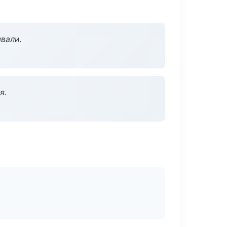
вали.
я.