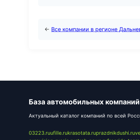
←
Все компании в регионе Дальн
База автомобильных компаний
Актуальный каталог компаний по всей Рос
03223.ru
ufille.ru
krasotata.ru
prazdnikdushi.ru
v