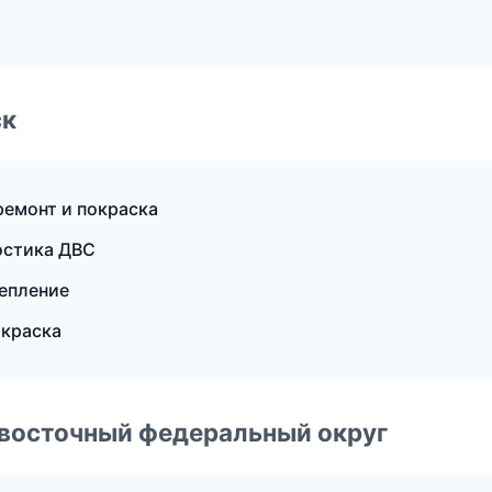
ск
ремонт и покраска
ностика ДВС
цепление
окраска
евосточный федеральный округ