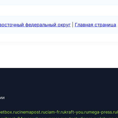
евосточный федеральный округ
|
Главная страница
сии
eetbox.ru
cinemapost.ru
ciam-fr.ru
kraft-you.ru
mega-press.ru