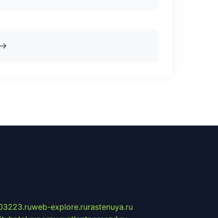
→
03223.ru
web-explore.ru
rastenuya.ru