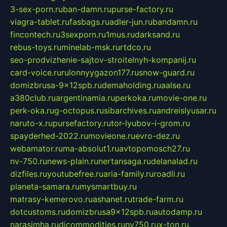
3-sex-porn.ru
ban-damn.ru
purse-factory.ru
viagra-tablet.ru
fasbags.ru
adler-jun.ru
bandamn.ru
fincontech.ru
3sexporn.ru
1mus.ru
darksand.ru
rebus-toys.ru
minelab-msk.ru
rtdco.ru
seo-prodvizhenie-sajtov-stroitelnyh-kompanij.ru
card-voice.ru
rulonnyygazon177.ru
snow-guard.ru
domizbrusa-9x12spb.ru
demaholding.ru
aalse.ru
a380club.ru
argentinamia.ru
perkoka.ru
movie-one.ru
perk-oka.ru
g-octopus.ru
sibarchives.ru
andreislyusar.ru
naruto-x.ru
pursefactory.ru
tor-lyubov-i-grom.ru
spayderhed-2022.ru
movieone.ru
evro-dez.ru
webamator.ru
ma-absolut1.ru
avtopomosch27.ru
nv-750.ru
news-plain.ru
nertansaga.ru
delanalad.ru
dizfiles.ru
youtubefree.ru
aria-family.ru
roadli.ru
planeta-samara.ru
mysmartbuy.ru
matrasy-kemerovo.ru
ashanet.ru
trade-farm.ru
dotcustoms.ru
domizbrusa9x12spb.ru
autodamp.ru
narasimha.ru
djcommodities.ru
nv750.ru
x-ton.ru