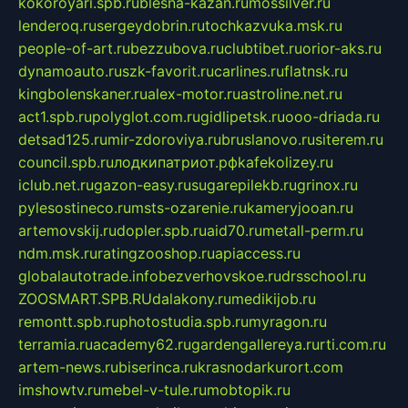
kokoroyari.spb.ru
blesna-kazan.ru
mossilver.ru
lenderoq.ru
sergeydobrin.ru
tochkazvuka.msk.ru
people-of-art.ru
bezzubova.ru
clubtibet.ru
orior-aks.ru
dynamoauto.ru
szk-favorit.ru
carlines.ru
flatnsk.ru
kingbolenskaner.ru
alex-motor.ru
astroline.net.ru
act1.spb.ru
polyglot.com.ru
gidlipetsk.ru
ooo-driada.ru
detsad125.ru
mir-zdoroviya.ru
bruslanovo.ru
siterem.ru
council.spb.ru
лодкипатриот.рф
kafekolizey.ru
iclub.net.ru
gazon-easy.ru
sugarepilekb.ru
grinox.ru
pylesostineco.ru
msts-ozarenie.ru
kameryjooan.ru
artemovskij.ru
dopler.spb.ru
aid70.ru
metall-perm.ru
ndm.msk.ru
ratingzooshop.ru
apiaccess.ru
globalautotrade.info
bezverhovskoe.ru
drsschool.ru
ZOOSMART.SPB.RU
dalakony.ru
medikijob.ru
remontt.spb.ru
photostudia.spb.ru
myragon.ru
terramia.ru
academy62.ru
gardengallereya.ru
rti.com.ru
artem-news.ru
biserinca.ru
krasnodarkurort.com
imshowtv.ru
mebel-v-tule.ru
mobtopik.ru