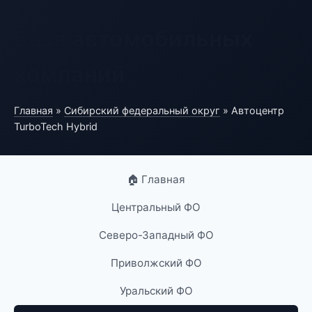
База автомобильных
компаний
Главная
»
Сибирский федеральный округ
» Автоцентр
TurboTech Hybrid
🏠 Главная
Центральный ФО
Северо-Западный ФО
Приволжский ФО
Уральский ФО