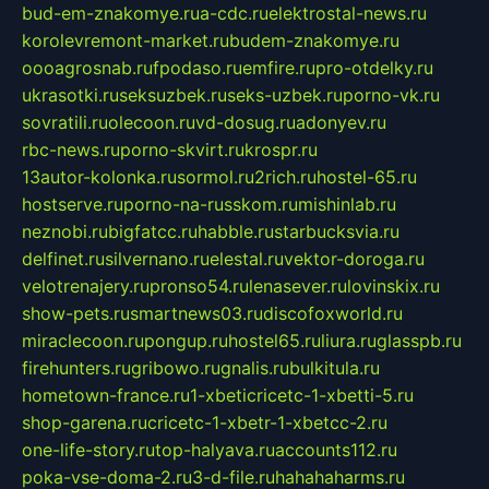
bud-em-znakomye.ru
a-cdc.ru
elektrostal-news.ru
korolevremont-market.ru
budem-znakomye.ru
oooagrosnab.ru
fpodaso.ru
emfire.ru
pro-otdelky.ru
ukrasotki.ru
seksuzbek.ru
seks-uzbek.ru
porno-vk.ru
sovratili.ru
olecoon.ru
vd-dosug.ru
adonyev.ru
rbc-news.ru
porno-skvirt.ru
krospr.ru
13autor-kolonka.ru
sormol.ru
2rich.ru
hostel-65.ru
hostserve.ru
porno-na-russkom.ru
mishinlab.ru
neznobi.ru
bigfatcc.ru
habble.ru
starbucksvia.ru
delfinet.ru
silvernano.ru
elestal.ru
vektor-doroga.ru
velotrenajery.ru
pronso54.ru
lenasever.ru
lovinskix.ru
show-pets.ru
smartnews03.ru
discofoxworld.ru
miraclecoon.ru
pongup.ru
hostel65.ru
liura.ru
glasspb.ru
firehunters.ru
gribowo.ru
gnalis.ru
bulkitula.ru
hometown-france.ru
1-xbeticricetc-1-xbetti-5.ru
shop-garena.ru
cricetc-1-xbetr-1-xbetcc-2.ru
one-life-story.ru
top-halyava.ru
accounts112.ru
poka-vse-doma-2.ru
3-d-file.ru
hahahaharms.ru