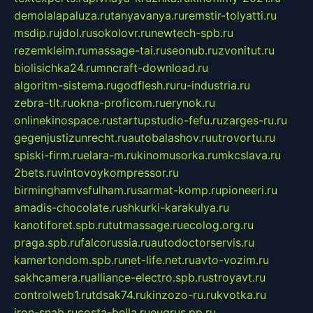
demolalapaluza.ru
tanyavanya.ru
remstir-tolyatti.ru
msdip.ru
jdol.ru
sokolovr.ru
newtech-spb.ru
rezemkleim.ru
massage-tai.ru
seonub.ru
zvonitut.ru
biolisichka24.ru
mncraft-download.ru
algoritm-sistema.ru
godflesh.ru
ru-industria.ru
zebra-tlt.ru
okna-proficom.ru
erynok.ru
onlinekinospace.ru
startupstudio-fefu.ru
zarges-ru.ru
gegenjustizunrecht.ru
autobalashov.ru
utrovortu.ru
spiski-firm.ru
elara-m.ru
kinomusorka.ru
mkcslava.ru
2bets.ru
vintovoykompressor.ru
birminghamvsfulham.ru
sarmat-komp.ru
pioneeri.ru
amadis-chocolate.ru
shkurki-karakulya.ru
kanotiforet.spb.ru
tutmassage.ru
ecolog.org.ru
praga.spb.ru
falcorussia.ru
autodoctorservis.ru
kamertondom.spb.ru
net-life.net.ru
avto-vozim.ru
sakhcamera.ru
alliance-electro.spb.ru
stroyavt.ru
controlweb1.ru
tdsak74.ru
kinzozo-ru.ru
kvotka.ru
iron-snab.ru
costa-bella.ru
eugrus.pp.ru