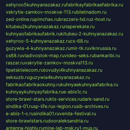
xehyroo5kuhnyanazakaz.ru
fabrikayfabrikaefabrika.ru
vskrytie-zamkov-moskva-113.ru
biletnadom.ru
zed-online.ru
pimchax.ru
brazzers-hd.ru
z-host.ru
kitubeu2kuhnyanazakaz.ru
naperekate.ru
kuhnyaofabrikaufabrik.ru
kitubeu-2-kuhnyanazakaz.ru
xehyroo-5-kuhnyanazakaz.ru
cs-68.ru
guzywia-4-kuhnyanazakaz.ru
mir-tk.ru
vlknrussia.ru
cs68.ru
vladivostok-map.ru
video-seks.ru
bankaribi.ru
raszar.ru
vskrytie-zamkov-moskva113.ru
lipetsktelecom.ru
tovudyi4kuhnyanazakaz.ru
seksuzb.ru
guzywia4kuhnyanazakaz.ru
fabrikaofabrikaokuhny.ru
kuhnyaekuhnyaafabrika.ru
kuhnyaykuhnyayfabrika.ru
e-abis1c.ru
store-brawl-stars.ru
kts-services.ru
dark-sand.ru
sindika-01.ru
sp-life.ru
x-legion.ru
sib-archives.ru
e-abis-1-c.ru
sindika01.ru
venda-festival.ru
store-brawlstars.ru
dooraleksandria.ru
antenna-highly.ru
mine-lab-msk.ru
1-mus.ru