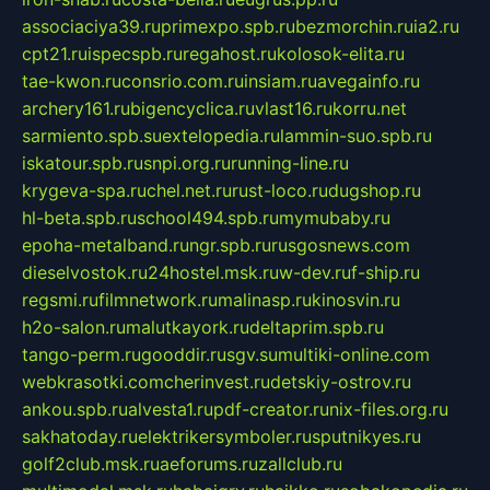
associaciya39.ru
primexpo.spb.ru
bezmorchin.ru
ia2.ru
cpt21.ru
ispecspb.ru
regahost.ru
kolosok-elita.ru
tae-kwon.ru
consrio.com.ru
insiam.ru
avegainfo.ru
archery161.ru
bigencyclica.ru
vlast16.ru
korru.net
sarmiento.spb.su
extelopedia.ru
lammin-suo.spb.ru
iskatour.spb.ru
snpi.org.ru
running-line.ru
krygeva-spa.ru
chel.net.ru
rust-loco.ru
dugshop.ru
hl-beta.spb.ru
school494.spb.ru
mymubaby.ru
epoha-metalband.ru
ngr.spb.ru
rusgosnews.com
dieselvostok.ru
24hostel.msk.ru
w-dev.ru
f-ship.ru
regsmi.ru
filmnetwork.ru
malinasp.ru
kinosvin.ru
h2o-salon.ru
malutkayork.ru
deltaprim.spb.ru
tango-perm.ru
gooddir.ru
sgv.su
multiki-online.com
webkrasotki.com
cherinvest.ru
detskiy-ostrov.ru
ankou.spb.ru
alvesta1.ru
pdf-creator.ru
nix-files.org.ru
sakhatoday.ru
elektrikersymboler.ru
sputnikyes.ru
golf2club.msk.ru
aeforums.ru
zallclub.ru