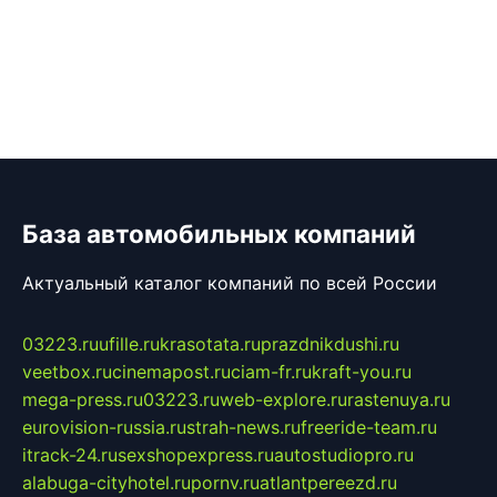
База автомобильных компаний
Актуальный каталог компаний по всей России
03223.ru
ufille.ru
krasotata.ru
prazdnikdushi.ru
veetbox.ru
cinemapost.ru
ciam-fr.ru
kraft-you.ru
mega-press.ru
03223.ru
web-explore.ru
rastenuya.ru
eurovision-russia.ru
strah-news.ru
freeride-team.ru
itrack-24.ru
sexshopexpress.ru
autostudiopro.ru
alabuga-cityhotel.ru
pornv.ru
atlantpereezd.ru