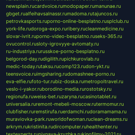
newsplain.ru
cardvoice.ru
modopaper.ru
manunae.ru
gbget.ru
alfeihavsalnassr.ru
madoma.ru
tajuncos.ru
petrovkasports.ru
porno-online-besplatno.ru
splclub.ru
york-life.ru
doroga-expo.ru
ribery.ru
cleanmedicine.ru
slovar-ivrit.ru
porno-video-besplatno.ru
seks-365.ru
ovucontrol.ru
sloty-igrovyye-avtomaty.ru
ru-industriya.ru
russkoe-porno-besplatno.ru
belgorod-day.ru
digilith.ru
pichkurovlab.ru
medic-today.ru
taksu.ru
comp123.ru
don-ykt.ru
teensvoice.ru
imgsharing.ru
domashnee-porno.ru
eva-elfie.ru
foto-tur.ru
biz-doska.ru
metropoltravel.ru
veslo-i-yakor.ru
borodino-media.ru
rostotsky.ru
regionufa.ru
weiss-bet.ru
zaryna.ru
casinotablet.ru
universalia.ru
remont-mebeli-moscow.ru
termomur.ru
clubfisher.ru
remstirufa.ru
erdamchi.ru
doramamama.ru
muraviovka-park.ru
worldofwoman.ru
clean-dreams.ru
arkrym.ru
kristinita.ru
dircomputer.ru
healthenter.ru
textexperts.ru
pivnaya-kruzhka.ru
kinofilmy-2021.ru