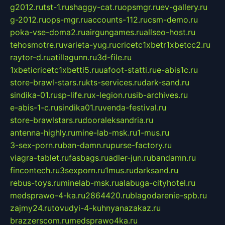
g2012.ru
tst-1.ru
shaggy-cat.ru
opsmgr.ru
ev-gallery.ru
g-2012.ru
ops-mgr.ru
accounts-112.ru
csm-demo.ru
poka-vse-doma2.ru
airgungames.ru
allseo-host.ru
tehosmotre.ru
varieta-yug.ru
cricetc1xbetr1xbetcc2.ru
raytor-d.ru
atillagunn.ru
3d-file.ru
1xbeticricetc1xbetti5.ru
uafoot-statti.ru
e-abis1c.ru
store-brawl-stars.ru
kts-services.ru
dark-sand.ru
sindika-01.ru
sp-life.ru
x-legion.ru
sib-archives.ru
e-abis-1-c.ru
sindika01.ru
venda-festival.ru
store-brawlstars.ru
dooraleksandria.ru
antenna-highly.ru
mine-lab-msk.ru
1-mus.ru
3-sex-porn.ru
ban-damn.ru
purse-factory.ru
viagra-tablet.ru
fasbags.ru
adler-jun.ru
bandamn.ru
fincontech.ru
3sexporn.ru
1mus.ru
darksand.ru
rebus-toys.ru
minelab-msk.ru
alabuga-cityhotel.ru
medsprawo-4-ka.ru
2864420.ru
blagodarenie-spb.ru
zajmy24.ru
tovudyi-4-kuhnyanazakaz.ru
brazzerscom.ru
medsprawo4ka.ru