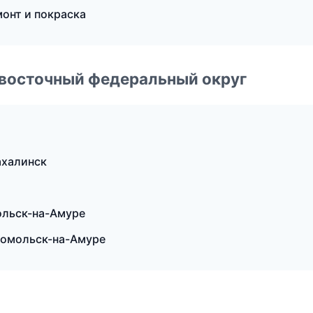
монт и покраска
евосточный федеральный округ
ахалинск
ольск-на-Амуре
сомольск-на-Амуре