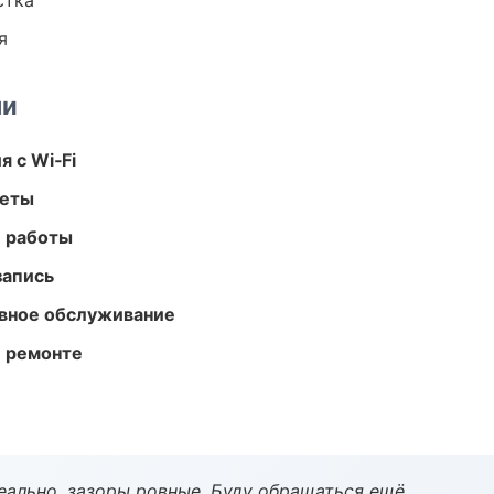
стка
я
ми
 с Wi‑Fi
меты
е работы
запись
вное обслуживание
и ремонте
еально, зазоры ровные. Буду обращаться ещё.