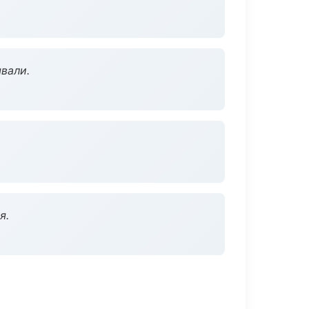
вали.
я.