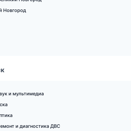
ий Новгород
ск
вук и мультимедиа
еска
птика
Ремонт и диагностика ДВС