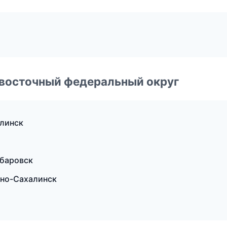
евосточный федеральный округ
линск
абаровск
жно-Сахалинск