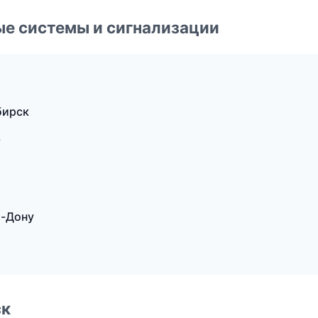
е системы и сигнализации
бирск
ь
а-Дону
ск