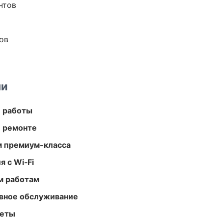
нтов
ов
ми
е работы
и ремонте
м премиум-класса
 с Wi‑Fi
м работам
вное обслуживание
меты