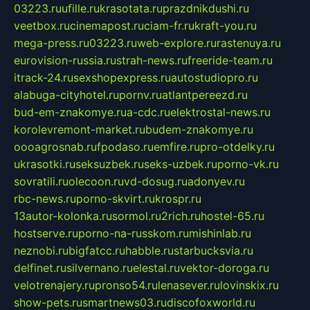
03223.ru
ufille.ru
krasotata.ru
prazdnikdushi.ru
veetbox.ru
cinemapost.ru
ciam-fr.ru
kraft-you.ru
mega-press.ru
03223.ru
web-explore.ru
rastenuya.ru
eurovision-russia.ru
strah-news.ru
freeride-team.ru
itrack-24.ru
sexshopexpress.ru
autostudiopro.ru
alabuga-cityhotel.ru
pornv.ru
atlantpereezd.ru
bud-em-znakomye.ru
a-cdc.ru
elektrostal-news.ru
korolevremont-market.ru
budem-znakomye.ru
oooagrosnab.ru
fpodaso.ru
emfire.ru
pro-otdelky.ru
ukrasotki.ru
seksuzbek.ru
seks-uzbek.ru
porno-vk.ru
sovratili.ru
olecoon.ru
vd-dosug.ru
adonyev.ru
rbc-news.ru
porno-skvirt.ru
krospr.ru
13autor-kolonka.ru
sormol.ru
2rich.ru
hostel-65.ru
hostserve.ru
porno-na-russkom.ru
mishinlab.ru
neznobi.ru
bigfatcc.ru
habble.ru
starbucksvia.ru
delfinet.ru
silvernano.ru
elestal.ru
vektor-doroga.ru
velotrenajery.ru
pronso54.ru
lenasever.ru
lovinskix.ru
show-pets.ru
smartnews03.ru
discofoxworld.ru