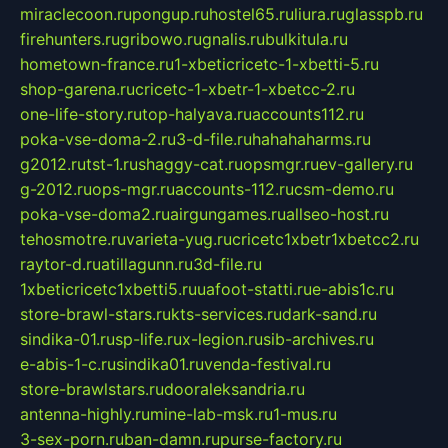
miraclecoon.ru
pongup.ru
hostel65.ru
liura.ru
glasspb.ru
firehunters.ru
gribowo.ru
gnalis.ru
bulkitula.ru
hometown-france.ru
1-xbeticricetc-1-xbetti-5.ru
shop-garena.ru
cricetc-1-xbetr-1-xbetcc-2.ru
one-life-story.ru
top-halyava.ru
accounts112.ru
poka-vse-doma-2.ru
3-d-file.ru
hahahaharms.ru
g2012.ru
tst-1.ru
shaggy-cat.ru
opsmgr.ru
ev-gallery.ru
g-2012.ru
ops-mgr.ru
accounts-112.ru
csm-demo.ru
poka-vse-doma2.ru
airgungames.ru
allseo-host.ru
tehosmotre.ru
varieta-yug.ru
cricetc1xbetr1xbetcc2.ru
raytor-d.ru
atillagunn.ru
3d-file.ru
1xbeticricetc1xbetti5.ru
uafoot-statti.ru
e-abis1c.ru
store-brawl-stars.ru
kts-services.ru
dark-sand.ru
sindika-01.ru
sp-life.ru
x-legion.ru
sib-archives.ru
e-abis-1-c.ru
sindika01.ru
venda-festival.ru
store-brawlstars.ru
dooraleksandria.ru
antenna-highly.ru
mine-lab-msk.ru
1-mus.ru
3-sex-porn.ru
ban-damn.ru
purse-factory.ru