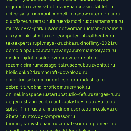
regionufa.ru
weiss-bet.ru
zaryna.ru
casinotablet.ru
universalia.ru
remont-mebeli-moscow.ru
termomur.ru
clubfisher.ru
remstirufa.ru
erdamchi.ru
doramamama.ru
muraviovka-park.ru
worldofwoman.ru
clean-dreams.ru
arkrym.ru
kristinita.ru
dircomputer.ru
healthenter.ru
textexperts.ru
pivnaya-kruzhka.ru
kinofilmy-2021.ru
demolalapaluza.ru
tanyavanya.ru
remstir-tolyatti.ru
msdip.ru
jdol.ru
sokolovr.ru
newtech-spb.ru
rezemkleim.ru
massage-tai.ru
seonub.ru
zvonitut.ru
biolisichka24.ru
mncraft-download.ru
algoritm-sistema.ru
godflesh.ru
ru-industria.ru
zebra-tlt.ru
okna-proficom.ru
erynok.ru
onlinekinospace.ru
startupstudio-fefu.ru
zarges-ru.ru
gegenjustizunrecht.ru
autobalashov.ru
utrovortu.ru
spiski-firm.ru
elara-m.ru
kinomusorka.ru
mkcslava.ru
2bets.ru
vintovoykompressor.ru
birminghamvsfulham.ru
sarmat-komp.ru
pioneeri.ru
amadis-chocolate.ru
shkurki-karakulya.ru