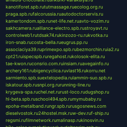
kanotiforet.spb.ru
tutmassage.ru
ecolog.org.ru
praga.spb.ru
falcorussia.ru
autodoctorservis.ru
kamertondom.spb.ru
net-life.net.ru
avto-vozim.ru
sakhcamera.ru
alliance-electro.spb.ru
stroyavt.ru
controlweb1.ru
tdsak74.ru
kinzozo-ru.ru
kvotka.ru
iron-snab.ru
costa-bella.ru
eugrus.pp.ru
associaciya39.ru
primexpo.spb.ru
bezmorchin.ru
ia2.ru
cpt21.ru
ispecspb.ru
regahost.ru
kolosok-elita.ru
tae-kwon.ru
consrio.com.ru
insiam.ru
avegainfo.ru
archery161.ru
bigencyclica.ru
vlast16.ru
korru.net
sarmiento.spb.su
extelopedia.ru
lammin-suo.spb.ru
iskatour.spb.ru
snpi.org.ru
running-line.ru
krygeva-spa.ru
chel.net.ru
rust-loco.ru
dugshop.ru
hl-beta.spb.ru
school494.spb.ru
mymubaby.ru
epoha-metalband.ru
ngr.spb.ru
rusgosnews.com
dieselvostok.ru
24hostel.msk.ru
w-dev.ru
f-ship.ru
regsmi.ru
filmnetwork.ru
malinasp.ru
kinosvin.ru