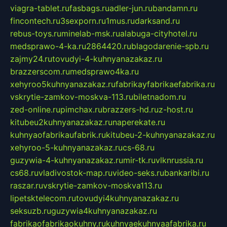
viagra-tablet.ru
fasbags.ru
adler-jun.ru
bandamn.ru
fincontech.ru
3sexporn.ru
1mus.ru
darksand.ru
rebus-toys.ru
minelab-msk.ru
alabuga-cityhotel.ru
medsprawo-4-ka.ru
2864420.ru
blagodarenie-spb.ru
zajmy24.ru
tovudyi-4-kuhnyanazakaz.ru
brazzerscom.ru
medsprawo4ka.ru
xehyroo5kuhnyanazakaz.ru
fabrikayfabrikaefabrika.ru
vskrytie-zamkov-moskva-113.ru
biletnadom.ru
zed-online.ru
pimchax.ru
brazzers-hd.ru
z-host.ru
kitubeu2kuhnyanazakaz.ru
naperekate.ru
kuhnyaofabrikaufabrik.ru
kitubeu-2-kuhnyanazakaz.ru
xehyroo-5-kuhnyanazakaz.ru
cs-68.ru
guzywia-4-kuhnyanazakaz.ru
mir-tk.ru
vlknrussia.ru
cs68.ru
vladivostok-map.ru
video-seks.ru
bankaribi.ru
raszar.ru
vskrytie-zamkov-moskva113.ru
lipetsktelecom.ru
tovudyi4kuhnyanazakaz.ru
seksuzb.ru
guzywia4kuhnyanazakaz.ru
fabrikaofabrikaokuhny.ru
kuhnyaekuhnyaafabrika.ru