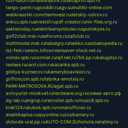
h2o-salon.ru
malutkayork.ru
deltaprim.spb.ru
tango-perm.ru
gooddir.ru
sgv.su
multiki-online.com
webkrasotki.com
cherinvest.ru
detskiy-ostrov.ru
ankou.spb.ru
alvesta1.ru
pdf-creator.ru
nix-files.org.ru
sakhatoday.ru
elektrikersymboler.ru
sputnikyes.ru
golf2club.msk.ru
aeforums.ru
zallclub.ru
multimodal.msk.ru
habaigry.ru
haikko.ru
sobakopedia.ru
isz-fest.ru
ewnc.info
screensaver-clock.net.ru
volnav.spb.ru
comnat.ru
npf.net.ru
7bit.pp.ru
kalugatur.ru
tesiaes.ru
card.com.ru
kazanka.spb.ru
gildiya-kuznecov.ru
kameryboavision.ru
griffoncom.spb.ru
fabrika-emotsiy.ru
PARK-MATROSOVA.RU
agat.spb.ru
avtoyurist-moskva1.ru
hardware.org.ru
схема-авто.рф
dg-lab.ru
angrup.ru
recruiter.spb.ru
music8.spb.ru
krsk124.ru
kubok.spb.ru
romanofforex.ru
analitikaplus.ru
spyonline.ru
zosikamery.ru
sloboda-ural.pp.ru
AUTO-COM.SU
hohota.net
alimy.ru