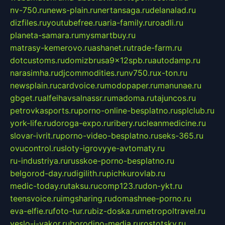
nv-750.ru
news-plain.ru
nertansaga.ru
delanalad.ru
dizfiles.ru
youtubefree.ru
aria-family.ru
roadli.ru
planeta-samara.ru
mysmartbuy.ru
matrasy-kemerovo.ru
ashanet.ru
trade-farm.ru
dotcustoms.ru
domizbrusa9x12spb.ru
autodamp.ru
narasimha.ru
djcommodities.ru
nv750.ru
x-ton.ru
newsplain.ru
cardvoice.ru
modopaper.ru
manunae.ru
gbget.ru
alfeihavsalnassr.ru
madoma.ru
tajuncos.ru
petrovkasports.ru
porno-online-besplatno.ru
splclub.ru
york-life.ru
doroga-expo.ru
ribery.ru
cleanmedicine.ru
slovar-ivrit.ru
porno-video-besplatno.ru
seks-365.ru
ovucontrol.ru
sloty-igrovyye-avtomaty.ru
ru-industriya.ru
russkoe-porno-besplatno.ru
belgorod-day.ru
digilith.ru
pichkurovlab.ru
medic-today.ru
taksu.ru
comp123.ru
don-ykt.ru
teensvoice.ru
imgsharing.ru
domashnee-porno.ru
eva-elfie.ru
foto-tur.ru
biz-doska.ru
metropoltravel.ru
veslo-i-yakor.ru
borodino-media.ru
rostotsky.ru