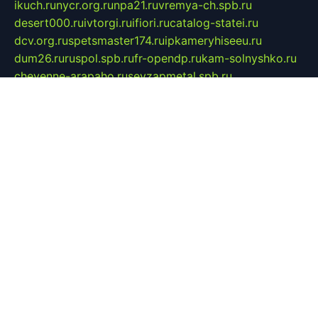
ikuch.ru
nycr.org.ru
npa21.ru
vremya-ch.spb.ru
desert000.ru
ivtorgi.ru
ifiori.ru
catalog-statei.ru
dcv.org.ru
spetsmaster174.ru
ipkameryhiseeu.ru
dum26.ru
ruspol.spb.ru
fr-opendp.ru
kam-solnyshko.ru
cheyenne-arapaho.ru
sevzapmetal.spb.ru
ted-lapidus.spb.ru
parasite-eliminator.ru
sigma-complete.ru
modernworld.ru
dama-moda.ru
eholot-group.ru
sk-nvkz.ru
DRONGOLD.RU
democratia2.ru
i-farmer.ru
mass-sport.org
jablonex.spb.ru
bookmess.ru
linkword.ru
refineua.com.ru
cs-spec.net.ru
altay-mebel.ru
DNK-THEATRE.RU
mechaniks.spb.ru
ipcamtechage.ru
skosta.ru
a-sun.ru
stroy-ldsp.ru
snowlands.org.ru
childrensshoes.ru
mrlizzy.ru
mebelsofiakrd.ru
bulizhenko.ru
rumantick.net.ru
mtszerno.ru
daily-fishing.ru
glushiteli-v-spb.ru
megasat.org.ru
localization.net.ru
flyingfish.pp.ru
ds5teremok.ru
aclib.spb.ru
komissionka30.ru
mag-profit.ru