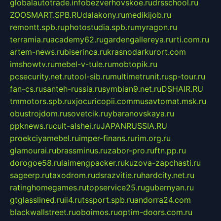
globalautotrade.info
bezverhovskoe.ru
drsschool.ru
ZOOSMART.SPB.RU
dalakony.ru
medikijob.ru
remontt.spb.ru
photostudia.spb.ru
myragon.ru
terramia.ru
academy62.ru
gardengallereya.ru
rti.com.ru
artem-news.ru
biserinca.ru
krasnodarkurort.com
imshowtv.ru
mebel-v-tule.ru
mobtopik.ru
pcsecurity.net.ru
tool-sib.ru
multimetrunit.ru
sp-tour.ru
fan-cs.ru
santeh-russia.ru
symbian9.net.ru
DSHAIR.RU
tmmotors.spb.ru
xjocuricopii.com
musavtomat.msk.ru
obustrojdom.ru
sovetcik.ru
ybaranovskaya.ru
ppknews.ru
cult-alshei.ru
JAPANRUSSIA.RU
proekciyamebel.ru
imper-finans.ru
rim.org.ru
glamourai.ru
brassminus.ru
zabor-pro.ru
ftn.pp.ru
dorogoe58.ru
laimengpacker.ru
kuzova-zapchasti.ru
sageerp.ru
taxodrom.ru
dsrazvitie.ru
hardcity.net.ru
ratinghomegames.ru
topservice25.ru
gubernyan.ru
gtglasslined.ru
ii4.ru
tssport.spb.ru
andorra24.com
blackwallstreet.ru
oboimos.ru
optim-doors.com.ru