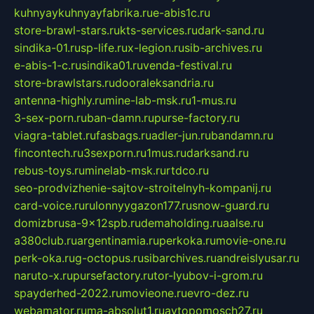
kuhnyaykuhnyayfabrika.ru
e-abis1c.ru
store-brawl-stars.ru
kts-services.ru
dark-sand.ru
sindika-01.ru
sp-life.ru
x-legion.ru
sib-archives.ru
e-abis-1-c.ru
sindika01.ru
venda-festival.ru
store-brawlstars.ru
dooraleksandria.ru
antenna-highly.ru
mine-lab-msk.ru
1-mus.ru
3-sex-porn.ru
ban-damn.ru
purse-factory.ru
viagra-tablet.ru
fasbags.ru
adler-jun.ru
bandamn.ru
fincontech.ru
3sexporn.ru
1mus.ru
darksand.ru
rebus-toys.ru
minelab-msk.ru
rtdco.ru
seo-prodvizhenie-sajtov-stroitelnyh-kompanij.ru
card-voice.ru
rulonnyygazon177.ru
snow-guard.ru
domizbrusa-9x12spb.ru
demaholding.ru
aalse.ru
a380club.ru
argentinamia.ru
perkoka.ru
movie-one.ru
perk-oka.ru
g-octopus.ru
sibarchives.ru
andreislyusar.ru
naruto-x.ru
pursefactory.ru
tor-lyubov-i-grom.ru
spayderhed-2022.ru
movieone.ru
evro-dez.ru
webamator.ru
ma-absolut1.ru
avtopomosch27.ru