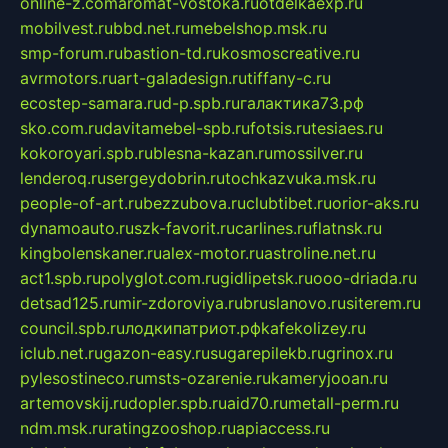
online-z.com
aromat-vostoka.ru
otdelkaexp.ru
mobilvest.ru
bbd.net.ru
mebelshop.msk.ru
smp-forum.ru
bastion-td.ru
kosmoscreative.ru
avrmotors.ru
art-galadesign.ru
tiffany-c.ru
ecostep-samara.ru
d-p.spb.ru
галактика73.рф
sko.com.ru
davitamebel-spb.ru
fotsis.ru
tesiaes.ru
kokoroyari.spb.ru
blesna-kazan.ru
mossilver.ru
lenderoq.ru
sergeydobrin.ru
tochkazvuka.msk.ru
people-of-art.ru
bezzubova.ru
clubtibet.ru
orior-aks.ru
dynamoauto.ru
szk-favorit.ru
carlines.ru
flatnsk.ru
kingbolenskaner.ru
alex-motor.ru
astroline.net.ru
act1.spb.ru
polyglot.com.ru
gidlipetsk.ru
ooo-driada.ru
detsad125.ru
mir-zdoroviya.ru
bruslanovo.ru
siterem.ru
council.spb.ru
лодкипатриот.рф
kafekolizey.ru
iclub.net.ru
gazon-easy.ru
sugarepilekb.ru
grinox.ru
pylesostineco.ru
msts-ozarenie.ru
kameryjooan.ru
artemovskij.ru
dopler.spb.ru
aid70.ru
metall-perm.ru
ndm.msk.ru
ratingzooshop.ru
apiaccess.ru