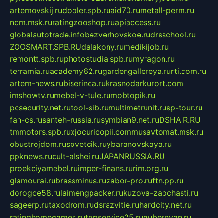
artemovskij.ru
dopler.spb.ru
aid70.ru
metall-perm.ru
ndm.msk.ru
ratingzooshop.ru
apiaccess.ru
globalautotrade.info
bezverhovskoe.ru
drsschool.ru
ZOOSMART.SPB.RU
dalakony.ru
medikijob.ru
remontt.spb.ru
photostudia.spb.ru
myragon.ru
terramia.ru
academy62.ru
gardengallereya.ru
rti.com.ru
artem-news.ru
biserinca.ru
krasnodarkurort.com
imshowtv.ru
mebel-v-tule.ru
mobtopik.ru
pcsecurity.net.ru
tool-sib.ru
multimetrunit.ru
sp-tour.ru
fan-cs.ru
santeh-russia.ru
symbian9.net.ru
DSHAIR.RU
tmmotors.spb.ru
xjocuricopii.com
musavtomat.msk.ru
obustrojdom.ru
sovetcik.ru
ybaranovskaya.ru
ppknews.ru
cult-alshei.ru
JAPANRUSSIA.RU
proekciyamebel.ru
imper-finans.ru
rim.org.ru
glamourai.ru
brassminus.ru
zabor-pro.ru
ftn.pp.ru
dorogoe58.ru
laimengpacker.ru
kuzova-zapchasti.ru
sageerp.ru
taxodrom.ru
dsrazvitie.ru
hardcity.net.ru
ratinghomegames.ru
topservice25.ru
gubernyan.ru