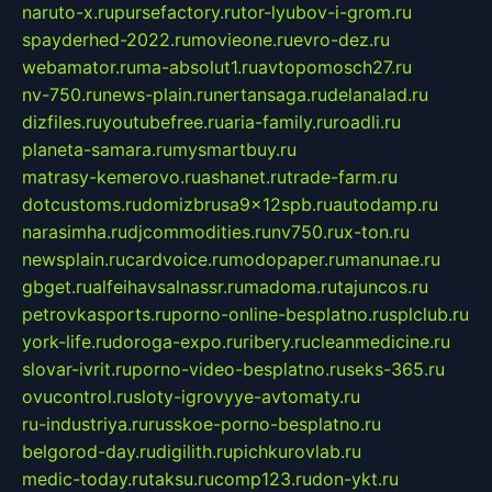
naruto-x.ru
pursefactory.ru
tor-lyubov-i-grom.ru
spayderhed-2022.ru
movieone.ru
evro-dez.ru
webamator.ru
ma-absolut1.ru
avtopomosch27.ru
nv-750.ru
news-plain.ru
nertansaga.ru
delanalad.ru
dizfiles.ru
youtubefree.ru
aria-family.ru
roadli.ru
planeta-samara.ru
mysmartbuy.ru
matrasy-kemerovo.ru
ashanet.ru
trade-farm.ru
dotcustoms.ru
domizbrusa9x12spb.ru
autodamp.ru
narasimha.ru
djcommodities.ru
nv750.ru
x-ton.ru
newsplain.ru
cardvoice.ru
modopaper.ru
manunae.ru
gbget.ru
alfeihavsalnassr.ru
madoma.ru
tajuncos.ru
petrovkasports.ru
porno-online-besplatno.ru
splclub.ru
york-life.ru
doroga-expo.ru
ribery.ru
cleanmedicine.ru
slovar-ivrit.ru
porno-video-besplatno.ru
seks-365.ru
ovucontrol.ru
sloty-igrovyye-avtomaty.ru
ru-industriya.ru
russkoe-porno-besplatno.ru
belgorod-day.ru
digilith.ru
pichkurovlab.ru
medic-today.ru
taksu.ru
comp123.ru
don-ykt.ru