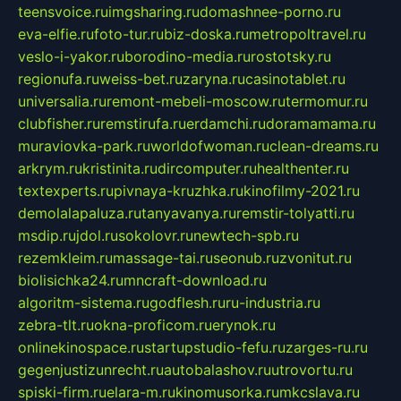
teensvoice.ru
imgsharing.ru
domashnee-porno.ru
eva-elfie.ru
foto-tur.ru
biz-doska.ru
metropoltravel.ru
veslo-i-yakor.ru
borodino-media.ru
rostotsky.ru
regionufa.ru
weiss-bet.ru
zaryna.ru
casinotablet.ru
universalia.ru
remont-mebeli-moscow.ru
termomur.ru
clubfisher.ru
remstirufa.ru
erdamchi.ru
doramamama.ru
muraviovka-park.ru
worldofwoman.ru
clean-dreams.ru
arkrym.ru
kristinita.ru
dircomputer.ru
healthenter.ru
textexperts.ru
pivnaya-kruzhka.ru
kinofilmy-2021.ru
demolalapaluza.ru
tanyavanya.ru
remstir-tolyatti.ru
msdip.ru
jdol.ru
sokolovr.ru
newtech-spb.ru
rezemkleim.ru
massage-tai.ru
seonub.ru
zvonitut.ru
biolisichka24.ru
mncraft-download.ru
algoritm-sistema.ru
godflesh.ru
ru-industria.ru
zebra-tlt.ru
okna-proficom.ru
erynok.ru
onlinekinospace.ru
startupstudio-fefu.ru
zarges-ru.ru
gegenjustizunrecht.ru
autobalashov.ru
utrovortu.ru
spiski-firm.ru
elara-m.ru
kinomusorka.ru
mkcslava.ru