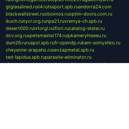
gtglasslined.ru
ii4.ru
tssport.spb.ru
andorra24.com
blackwallstreet.ru
oboimos.ru
optim-doors.com.ru
ikuch.ru
nycr.org.ru
npa21.ru
vremya-ch.spb.ru
desert000.ru
ivtorgi.ru
ifiori.ru
catalog-statei.ru
dcv.org.ru
spetsmaster174.ru
ipkameryhiseeu.ru
dum26.ru
ruspol.spb.ru
fr-opendp.ru
kam-solnyshko.ru
cheyenne-arapaho.ru
sevzapmetal.spb.ru
ted-lapidus.spb.ru
parasite-eliminator.ru
sigma-complete.ru
modernworld.ru
dama-moda.ru
eholot-group.ru
sk-nvkz.ru
DRONGOLD.RU
democratia2.ru
i-farmer.ru
mass-sport.org
jablonex.spb.ru
bookmess.ru
linkword.ru
refineua.com.ru
cs-spec.net.ru
altay-mebel.ru
DNK-THEATRE.RU
mechaniks.spb.ru
ipcamtechage.ru
skosta.ru
a-sun.ru
stroy-ldsp.ru
snowlands.org.ru
childrensshoes.ru
mrlizzy.ru
mebelsofiakrd.ru
bulizhenko.ru
rumantick.net.ru
mtszerno.ru