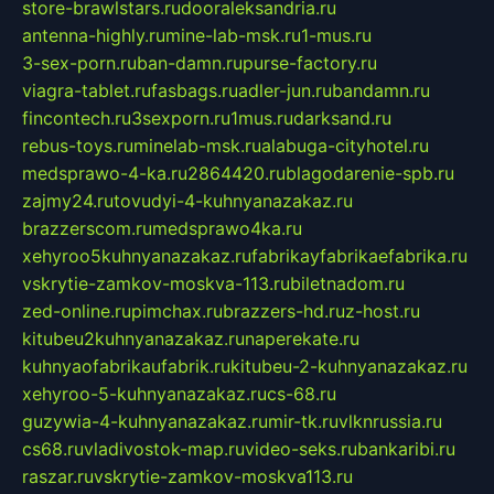
store-brawlstars.ru
dooraleksandria.ru
antenna-highly.ru
mine-lab-msk.ru
1-mus.ru
3-sex-porn.ru
ban-damn.ru
purse-factory.ru
viagra-tablet.ru
fasbags.ru
adler-jun.ru
bandamn.ru
fincontech.ru
3sexporn.ru
1mus.ru
darksand.ru
rebus-toys.ru
minelab-msk.ru
alabuga-cityhotel.ru
medsprawo-4-ka.ru
2864420.ru
blagodarenie-spb.ru
zajmy24.ru
tovudyi-4-kuhnyanazakaz.ru
brazzerscom.ru
medsprawo4ka.ru
xehyroo5kuhnyanazakaz.ru
fabrikayfabrikaefabrika.ru
vskrytie-zamkov-moskva-113.ru
biletnadom.ru
zed-online.ru
pimchax.ru
brazzers-hd.ru
z-host.ru
kitubeu2kuhnyanazakaz.ru
naperekate.ru
kuhnyaofabrikaufabrik.ru
kitubeu-2-kuhnyanazakaz.ru
xehyroo-5-kuhnyanazakaz.ru
cs-68.ru
guzywia-4-kuhnyanazakaz.ru
mir-tk.ru
vlknrussia.ru
cs68.ru
vladivostok-map.ru
video-seks.ru
bankaribi.ru
raszar.ru
vskrytie-zamkov-moskva113.ru