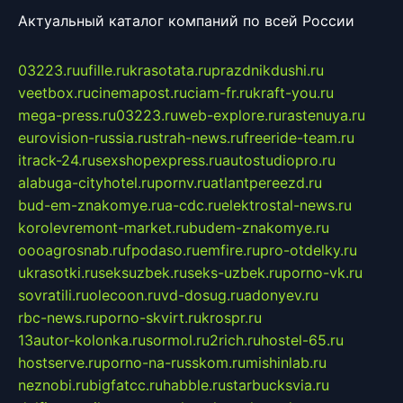
Актуальный каталог компаний по всей России
03223.ru
ufille.ru
krasotata.ru
prazdnikdushi.ru
veetbox.ru
cinemapost.ru
ciam-fr.ru
kraft-you.ru
mega-press.ru
03223.ru
web-explore.ru
rastenuya.ru
eurovision-russia.ru
strah-news.ru
freeride-team.ru
itrack-24.ru
sexshopexpress.ru
autostudiopro.ru
alabuga-cityhotel.ru
pornv.ru
atlantpereezd.ru
bud-em-znakomye.ru
a-cdc.ru
elektrostal-news.ru
korolevremont-market.ru
budem-znakomye.ru
oooagrosnab.ru
fpodaso.ru
emfire.ru
pro-otdelky.ru
ukrasotki.ru
seksuzbek.ru
seks-uzbek.ru
porno-vk.ru
sovratili.ru
olecoon.ru
vd-dosug.ru
adonyev.ru
rbc-news.ru
porno-skvirt.ru
krospr.ru
13autor-kolonka.ru
sormol.ru
2rich.ru
hostel-65.ru
hostserve.ru
porno-na-russkom.ru
mishinlab.ru
neznobi.ru
bigfatcc.ru
habble.ru
starbucksvia.ru