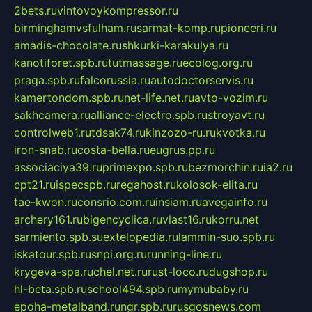
2bets.ru
vintovoykompressor.ru
birminghamvsfulham.ru
sarmat-komp.ru
pioneeri.ru
amadis-chocolate.ru
shkurki-karakulya.ru
kanotiforet.spb.ru
tutmassage.ru
ecolog.org.ru
praga.spb.ru
falcorussia.ru
autodoctorservis.ru
kamertondom.spb.ru
net-life.net.ru
avto-vozim.ru
sakhcamera.ru
alliance-electro.spb.ru
stroyavt.ru
controlweb1.ru
tdsak74.ru
kinzozo-ru.ru
kvotka.ru
iron-snab.ru
costa-bella.ru
eugrus.pp.ru
associaciya39.ru
primexpo.spb.ru
bezmorchin.ru
ia2.ru
cpt21.ru
ispecspb.ru
regahost.ru
kolosok-elita.ru
tae-kwon.ru
consrio.com.ru
insiam.ru
avegainfo.ru
archery161.ru
bigencyclica.ru
vlast16.ru
korru.net
sarmiento.spb.su
extelopedia.ru
lammin-suo.spb.ru
iskatour.spb.ru
snpi.org.ru
running-line.ru
krygeva-spa.ru
chel.net.ru
rust-loco.ru
dugshop.ru
hl-beta.spb.ru
school494.spb.ru
mymubaby.ru
epoha-metalband.ru
ngr.spb.ru
rusgosnews.com