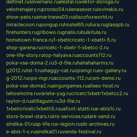
delfinet.ru
silvernano.ru
elestal.ru
vektor-doroga.ru
velotrenajery.ru
pronso54.ru
lenasever.ru
lovinskix.ru
show-pets.ru
smartnews03.ru
discofoxworld.ru
miraclecoon.ru
pongup.ru
hostel65.ru
liura.ru
glasspb.ru
firehunters.ru
gribowo.ru
gnalis.ru
bulkitula.ru
hometown-france.ru
1-xbeticricetc-1-xbetti-5.ru
shop-garena.ru
cricetc-1-xbetr-1-xbetcc-2.ru
one-life-story.ru
top-halyava.ru
accounts112.ru
poka-vse-doma-2.ru
3-d-file.ru
hahahaharms.ru
g2012.ru
tst-1.ru
shaggy-cat.ru
opsmgr.ru
ev-gallery.ru
g-2012.ru
ops-mgr.ru
accounts-112.ru
csm-demo.ru
poka-vse-doma2.ru
airgungames.ru
allseo-host.ru
tehosmotre.ru
varieta-yug.ru
cricetc1xbetr1xbetcc2.ru
raytor-d.ru
atillagunn.ru
3d-file.ru
1xbeticricetc1xbetti5.ru
uafoot-statti.ru
e-abis1c.ru
store-brawl-stars.ru
kts-services.ru
dark-sand.ru
sindika-01.ru
sp-life.ru
x-legion.ru
sib-archives.ru
e-abis-1-c.ru
sindika01.ru
venda-festival.ru