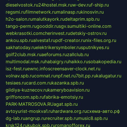
dieselvostok.ru
24hostel.msk.ru
w-dev.ru
f-ship.ru
regsmi.ru
filmnetwork.ru
malinasp.ru
kinosvin.ru
h2o-salon.ru
malutkayork.ru
deltaprim.spb.ru
tango-perm.ru
gooddir.ru
sgv.su
multiki-online.com
webkrasotki.com
cherinvest.ru
detskiy-ostrov.ru
ankou.spb.ru
alvesta1.ru
pdf-creator.ru
nix-files.org.ru
sakhatoday.ru
elektrikersymboler.ru
sputnikyes.ru
golf2club.msk.ru
aeforums.ru
zallclub.ru
multimodal.msk.ru
habaigry.ru
haikko.ru
sobakopedia.ru
isz-fest.ru
ewnc.info
screensaver-clock.net.ru
volnav.spb.ru
comnat.ru
npf.net.ru
7bit.pp.ru
kalugatur.ru
tesiaes.ru
card.com.ru
kazanka.spb.ru
gildiya-kuznecov.ru
kameryboavision.ru
griffoncom.spb.ru
fabrika-emotsiy.ru
PARK-MATROSOVA.RU
agat.spb.ru
avtoyurist-moskva1.ru
hardware.org.ru
схема-авто.рф
dg-lab.ru
angrup.ru
recruiter.spb.ru
music8.spb.ru
krsk124.ru
kubok.spb.ru
romanofforex.ru