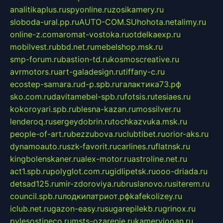
analitikaplus.ru
spyonline.ru
zosikamery.ru
sloboda-ural.pp.ru
AUTO-COM.SU
hohota.net
alimy.ru
online-z.com
aromat-vostoka.ru
otdelkaexp.ru
mobilvest.ru
bbd.net.ru
mebelshop.msk.ru
smp-forum.ru
bastion-td.ru
kosmoscreative.ru
avrmotors.ru
art-galadesign.ru
tiffany-c.ru
ecostep-samara.ru
d-p.spb.ru
галактика73.рф
sko.com.ru
davitamebel-spb.ru
fotsis.ru
tesiaes.ru
kokoroyari.spb.ru
blesna-kazan.ru
mossilver.ru
lenderoq.ru
sergeydobrin.ru
tochkazvuka.msk.ru
people-of-art.ru
bezzubova.ru
clubtibet.ru
orior-aks.ru
dynamoauto.ru
szk-favorit.ru
carlines.ru
flatnsk.ru
kingbolenskaner.ru
alex-motor.ru
astroline.net.ru
act1.spb.ru
polyglot.com.ru
gidlipetsk.ru
ooo-driada.ru
detsad125.ru
mir-zdoroviya.ru
bruslanovo.ru
siterem.ru
council.spb.ru
лодкипатриот.рф
kafekolizey.ru
iclub.net.ru
gazon-easy.ru
sugarepilekb.ru
grinox.ru
pylesostineco.ru
msts-ozarenie.ru
kameryjooan.ru