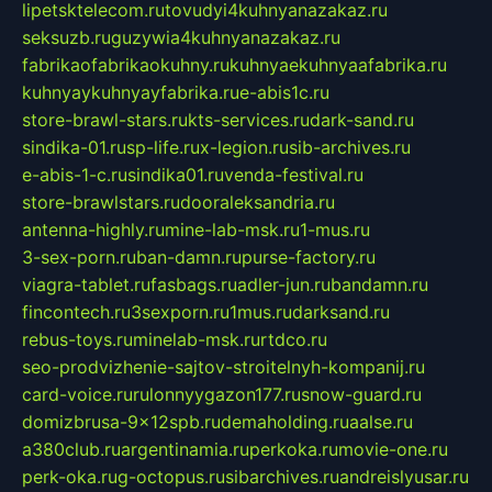
lipetsktelecom.ru
tovudyi4kuhnyanazakaz.ru
seksuzb.ru
guzywia4kuhnyanazakaz.ru
fabrikaofabrikaokuhny.ru
kuhnyaekuhnyaafabrika.ru
kuhnyaykuhnyayfabrika.ru
e-abis1c.ru
store-brawl-stars.ru
kts-services.ru
dark-sand.ru
sindika-01.ru
sp-life.ru
x-legion.ru
sib-archives.ru
e-abis-1-c.ru
sindika01.ru
venda-festival.ru
store-brawlstars.ru
dooraleksandria.ru
antenna-highly.ru
mine-lab-msk.ru
1-mus.ru
3-sex-porn.ru
ban-damn.ru
purse-factory.ru
viagra-tablet.ru
fasbags.ru
adler-jun.ru
bandamn.ru
fincontech.ru
3sexporn.ru
1mus.ru
darksand.ru
rebus-toys.ru
minelab-msk.ru
rtdco.ru
seo-prodvizhenie-sajtov-stroitelnyh-kompanij.ru
card-voice.ru
rulonnyygazon177.ru
snow-guard.ru
domizbrusa-9x12spb.ru
demaholding.ru
aalse.ru
a380club.ru
argentinamia.ru
perkoka.ru
movie-one.ru
perk-oka.ru
g-octopus.ru
sibarchives.ru
andreislyusar.ru