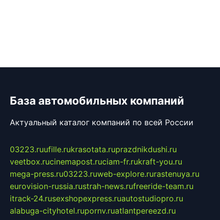
База автомобильных компаний
Актуальный каталог компаний по всей России
03223.ru
ufille.ru
krasotata.ru
prazdnikdushi.ru
veetbox.ru
cinemapost.ru
ciam-fr.ru
kraft-you.ru
mega-press.ru
03223.ru
web-explore.ru
rastenuya.ru
eurovision-russia.ru
strah-news.ru
freeride-team.ru
itrack-24.ru
sexshopexpress.ru
autostudiopro.ru
alabuga-cityhotel.ru
pornv.ru
atlantpereezd.ru