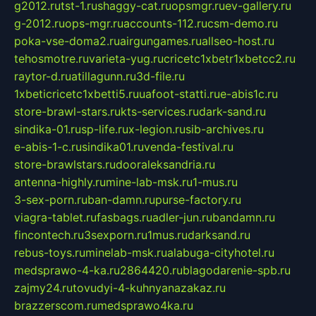
g2012.ru
tst-1.ru
shaggy-cat.ru
opsmgr.ru
ev-gallery.ru
g-2012.ru
ops-mgr.ru
accounts-112.ru
csm-demo.ru
poka-vse-doma2.ru
airgungames.ru
allseo-host.ru
tehosmotre.ru
varieta-yug.ru
cricetc1xbetr1xbetcc2.ru
raytor-d.ru
atillagunn.ru
3d-file.ru
1xbeticricetc1xbetti5.ru
uafoot-statti.ru
e-abis1c.ru
store-brawl-stars.ru
kts-services.ru
dark-sand.ru
sindika-01.ru
sp-life.ru
x-legion.ru
sib-archives.ru
e-abis-1-c.ru
sindika01.ru
venda-festival.ru
store-brawlstars.ru
dooraleksandria.ru
antenna-highly.ru
mine-lab-msk.ru
1-mus.ru
3-sex-porn.ru
ban-damn.ru
purse-factory.ru
viagra-tablet.ru
fasbags.ru
adler-jun.ru
bandamn.ru
fincontech.ru
3sexporn.ru
1mus.ru
darksand.ru
rebus-toys.ru
minelab-msk.ru
alabuga-cityhotel.ru
medsprawo-4-ka.ru
2864420.ru
blagodarenie-spb.ru
zajmy24.ru
tovudyi-4-kuhnyanazakaz.ru
brazzerscom.ru
medsprawo4ka.ru