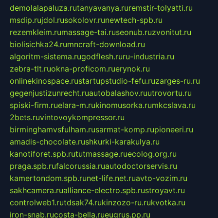
demolalapaluza.ru
tanyavanya.ru
remstir-tolyatti.ru
msdip.ru
jdol.ru
sokolovr.ru
newtech-spb.ru
rezemkleim.ru
massage-tai.ru
seonub.ru
zvonitut.ru
biolisichka24.ru
mncraft-download.ru
algoritm-sistema.ru
godflesh.ru
ru-industria.ru
zebra-tlt.ru
okna-proficom.ru
erynok.ru
onlinekinospace.ru
startupstudio-fefu.ru
zarges-ru.ru
gegenjustizunrecht.ru
autobalashov.ru
utrovortu.ru
spiski-firm.ru
elara-m.ru
kinomusorka.ru
mkcslava.ru
2bets.ru
vintovoykompressor.ru
birminghamvsfulham.ru
sarmat-komp.ru
pioneeri.ru
amadis-chocolate.ru
shkurki-karakulya.ru
kanotiforet.spb.ru
tutmassage.ru
ecolog.org.ru
praga.spb.ru
falcorussia.ru
autodoctorservis.ru
kamertondom.spb.ru
net-life.net.ru
avto-vozim.ru
sakhcamera.ru
alliance-electro.spb.ru
stroyavt.ru
controlweb1.ru
tdsak74.ru
kinzozo-ru.ru
kvotka.ru
iron-snab.ru
costa-bella.ru
eugrus.pp.ru