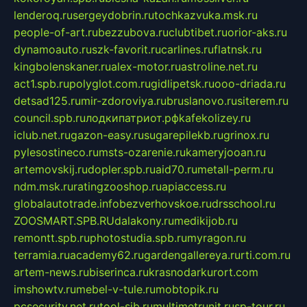
lenderoq.ru
sergeydobrin.ru
tochkazvuka.msk.ru
people-of-art.ru
bezzubova.ru
clubtibet.ru
orior-aks.ru
dynamoauto.ru
szk-favorit.ru
carlines.ru
flatnsk.ru
kingbolenskaner.ru
alex-motor.ru
astroline.net.ru
act1.spb.ru
polyglot.com.ru
gidlipetsk.ru
ooo-driada.ru
detsad125.ru
mir-zdoroviya.ru
bruslanovo.ru
siterem.ru
council.spb.ru
лодкипатриот.рф
kafekolizey.ru
iclub.net.ru
gazon-easy.ru
sugarepilekb.ru
grinox.ru
pylesostineco.ru
msts-ozarenie.ru
kameryjooan.ru
artemovskij.ru
dopler.spb.ru
aid70.ru
metall-perm.ru
ndm.msk.ru
ratingzooshop.ru
apiaccess.ru
globalautotrade.info
bezverhovskoe.ru
drsschool.ru
ZOOSMART.SPB.RU
dalakony.ru
medikijob.ru
remontt.spb.ru
photostudia.spb.ru
myragon.ru
terramia.ru
academy62.ru
gardengallereya.ru
rti.com.ru
artem-news.ru
biserinca.ru
krasnodarkurort.com
imshowtv.ru
mebel-v-tule.ru
mobtopik.ru
pcsecurity.net.ru
tool-sib.ru
multimetrunit.ru
sp-tour.ru