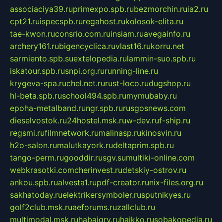
associaciya39.ru
primexpo.spb.ru
bezmorchin.ru
ia2.ru
cpt21.ru
ispecspb.ru
regahost.ru
kolosok-elita.ru
tae-kwon.ru
consrio.com.ru
insiam.ru
avegainfo.ru
archery161.ru
bigencyclica.ru
vlast16.ru
korru.net
sarmiento.spb.su
extelopedia.ru
lammin-suo.spb.ru
iskatour.spb.ru
snpi.org.ru
running-line.ru
krygeva-spa.ru
chel.net.ru
rust-loco.ru
dugshop.ru
hl-beta.spb.ru
school494.spb.ru
mymubaby.ru
epoha-metalband.ru
ngr.spb.ru
rusgosnews.com
dieselvostok.ru
24hostel.msk.ru
w-dev.ru
f-ship.ru
regsmi.ru
filmnetwork.ru
malinasp.ru
kinosvin.ru
h2o-salon.ru
malutkayork.ru
deltaprim.spb.ru
tango-perm.ru
gooddir.ru
sgv.su
multiki-online.com
webkrasotki.com
cherinvest.ru
detskiy-ostrov.ru
ankou.spb.ru
alvesta1.ru
pdf-creator.ru
nix-files.org.ru
sakhatoday.ru
elektrikersymboler.ru
sputnikyes.ru
golf2club.msk.ru
aeforums.ru
zallclub.ru
multimodal.msk.ru
habaigry.ru
haikko.ru
sobakopedia.ru