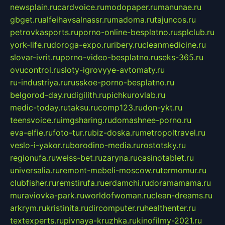
newsplain.ru
cardvoice.ru
modopaper.ru
manunae.ru
gbget.ru
alfeihavsalnassr.ru
madoma.ru
tajuncos.ru
petrovkasports.ru
porno-online-besplatno.ru
splclub.ru
york-life.ru
doroga-expo.ru
ribery.ru
cleanmedicine.ru
slovar-ivrit.ru
porno-video-besplatno.ru
seks-365.ru
ovucontrol.ru
sloty-igrovyye-avtomaty.ru
ru-industriya.ru
russkoe-porno-besplatno.ru
belgorod-day.ru
digilith.ru
pichkurovlab.ru
medic-today.ru
taksu.ru
comp123.ru
don-ykt.ru
teensvoice.ru
imgsharing.ru
domashnee-porno.ru
eva-elfie.ru
foto-tur.ru
biz-doska.ru
metropoltravel.ru
veslo-i-yakor.ru
borodino-media.ru
rostotsky.ru
regionufa.ru
weiss-bet.ru
zaryna.ru
casinotablet.ru
universalia.ru
remont-mebeli-moscow.ru
termomur.ru
clubfisher.ru
remstirufa.ru
erdamchi.ru
doramamama.ru
muraviovka-park.ru
worldofwoman.ru
clean-dreams.ru
arkrym.ru
kristinita.ru
dircomputer.ru
healthenter.ru
textexperts.ru
pivnaya-kruzhka.ru
kinofilmy-2021.ru