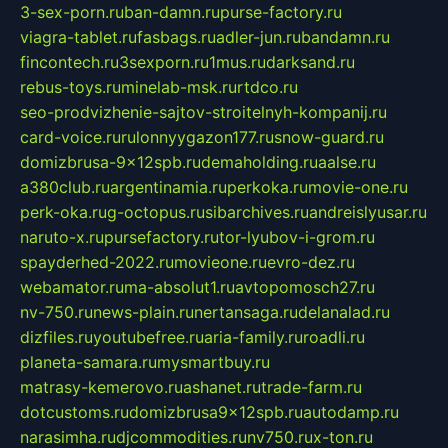
3-sex-porn.ru
ban-damn.ru
purse-factory.ru
viagra-tablet.ru
fasbags.ru
adler-jun.ru
bandamn.ru
fincontech.ru
3sexporn.ru
1mus.ru
darksand.ru
rebus-toys.ru
minelab-msk.ru
rtdco.ru
seo-prodvizhenie-sajtov-stroitelnyh-kompanij.ru
card-voice.ru
rulonnyygazon177.ru
snow-guard.ru
domizbrusa-9x12spb.ru
demaholding.ru
aalse.ru
a380club.ru
argentinamia.ru
perkoka.ru
movie-one.ru
perk-oka.ru
g-octopus.ru
sibarchives.ru
andreislyusar.ru
naruto-x.ru
pursefactory.ru
tor-lyubov-i-grom.ru
spayderhed-2022.ru
movieone.ru
evro-dez.ru
webamator.ru
ma-absolut1.ru
avtopomosch27.ru
nv-750.ru
news-plain.ru
nertansaga.ru
delanalad.ru
dizfiles.ru
youtubefree.ru
aria-family.ru
roadli.ru
planeta-samara.ru
mysmartbuy.ru
matrasy-kemerovo.ru
ashanet.ru
trade-farm.ru
dotcustoms.ru
domizbrusa9x12spb.ru
autodamp.ru
narasimha.ru
djcommodities.ru
nv750.ru
x-ton.ru