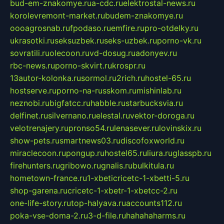
bud-em-znakomye.ru
a-cdc.ru
elektrostal-news.ru
korolevremont-market.ru
budem-znakomye.ru
oooagrosnab.ru
fpodaso.ru
emfire.ru
pro-otdelky.ru
ukrasotki.ru
seksuzbek.ru
seks-uzbek.ru
porno-vk.ru
sovratili.ru
olecoon.ru
vd-dosug.ru
adonyev.ru
rbc-news.ru
porno-skvirt.ru
krospr.ru
13autor-kolonka.ru
sormol.ru
2rich.ru
hostel-65.ru
hostserve.ru
porno-na-russkom.ru
mishinlab.ru
neznobi.ru
bigfatcc.ru
habble.ru
starbucksvia.ru
delfinet.ru
silvernano.ru
elestal.ru
vektor-doroga.ru
velotrenajery.ru
pronso54.ru
lenasever.ru
lovinskix.ru
show-pets.ru
smartnews03.ru
discofoxworld.ru
miraclecoon.ru
pongup.ru
hostel65.ru
liura.ru
glasspb.ru
firehunters.ru
gribowo.ru
gnalis.ru
bulkitula.ru
hometown-france.ru
1-xbeticricetc-1-xbetti-5.ru
shop-garena.ru
cricetc-1-xbetr-1-xbetcc-2.ru
one-life-story.ru
top-halyava.ru
accounts112.ru
poka-vse-doma-2.ru
3-d-file.ru
hahahaharms.ru