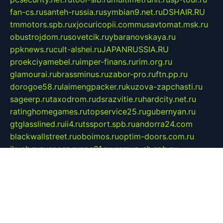
fan-cs.ru
santeh-russia.ru
symbian9.net.ru
DSHAIR.RU
tmmotors.spb.ru
xjocuricopii.com
musavtomat.msk.ru
obustrojdom.ru
sovetcik.ru
ybaranovskaya.ru
ppknews.ru
cult-alshei.ru
JAPANRUSSIA.RU
proekciyamebel.ru
imper-finans.ru
rim.org.ru
glamourai.ru
brassminus.ru
zabor-pro.ru
ftn.pp.ru
dorogoe58.ru
laimengpacker.ru
kuzova-zapchasti.ru
sageerp.ru
taxodrom.ru
dsrazvitie.ru
hardcity.net.ru
ratinghomegames.ru
topservice25.ru
gubernyan.ru
gtglasslined.ru
ii4.ru
tssport.spb.ru
andorra24.com
blackwallstreet.ru
oboimos.ru
optim-doors.com.ru
ikuch.ru
nycr.org.ru
npa21.ru
vremya-ch.spb.ru
desert000.ru
ivtorgi.ru
ifiori.ru
catalog-statei.ru
dcv.org.ru
spetsmaster174.ru
ipkameryhiseeu.ru
dum26.ru
ruspol.spb.ru
fr-opendp.ru
kam-solnyshko.ru
cheyenne-arapaho.ru
sevzapmetal.spb.ru
ted-lapidus.spb.ru
parasite-eliminator.ru