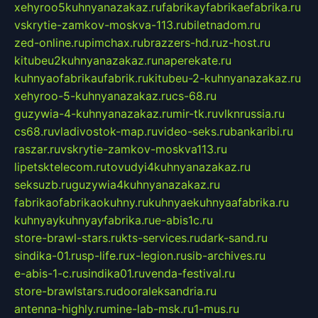
xehyroo5kuhnyanazakaz.ru
fabrikayfabrikaefabrika.ru
vskrytie-zamkov-moskva-113.ru
biletnadom.ru
zed-online.ru
pimchax.ru
brazzers-hd.ru
z-host.ru
kitubeu2kuhnyanazakaz.ru
naperekate.ru
kuhnyaofabrikaufabrik.ru
kitubeu-2-kuhnyanazakaz.ru
xehyroo-5-kuhnyanazakaz.ru
cs-68.ru
guzywia-4-kuhnyanazakaz.ru
mir-tk.ru
vlknrussia.ru
cs68.ru
vladivostok-map.ru
video-seks.ru
bankaribi.ru
raszar.ru
vskrytie-zamkov-moskva113.ru
lipetsktelecom.ru
tovudyi4kuhnyanazakaz.ru
seksuzb.ru
guzywia4kuhnyanazakaz.ru
fabrikaofabrikaokuhny.ru
kuhnyaekuhnyaafabrika.ru
kuhnyaykuhnyayfabrika.ru
e-abis1c.ru
store-brawl-stars.ru
kts-services.ru
dark-sand.ru
sindika-01.ru
sp-life.ru
x-legion.ru
sib-archives.ru
e-abis-1-c.ru
sindika01.ru
venda-festival.ru
store-brawlstars.ru
dooraleksandria.ru
antenna-highly.ru
mine-lab-msk.ru
1-mus.ru