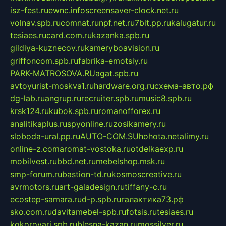
isz-fest.ru
ewnc.info
screensaver-clock.net.ru
volnav.spb.ru
comnat.ru
npf.net.ru
7bit.pp.ru
kalugatur.ru
tesiaes.ru
card.com.ru
kazanka.spb.ru
gildiya-kuznecov.ru
kameryboavision.ru
griffoncom.spb.ru
fabrika-emotsiy.ru
PARK-MATROSOVA.RU
agat.spb.ru
avtoyurist-moskva1.ru
hardware.org.ru
схема-авто.рф
dg-lab.ru
angrup.ru
recruiter.spb.ru
music8.spb.ru
krsk124.ru
kubok.spb.ru
romanofforex.ru
analitikaplus.ru
spyonline.ru
zosikamery.ru
sloboda-ural.pp.ru
AUTO-COM.SU
hohota.net
alimy.ru
online-z.com
aromat-vostoka.ru
otdelkaexp.ru
mobilvest.ru
bbd.net.ru
mebelshop.msk.ru
smp-forum.ru
bastion-td.ru
kosmoscreative.ru
avrmotors.ru
art-galadesign.ru
tiffany-c.ru
ecostep-samara.ru
d-p.spb.ru
галактика73.рф
sko.com.ru
davitamebel-spb.ru
fotsis.ru
tesiaes.ru
kokoroyari.spb.ru
blesna-kazan.ru
mossilver.ru