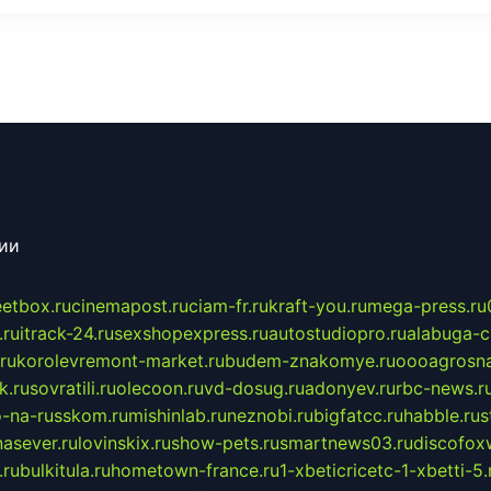
сии
eetbox.ru
cinemapost.ru
ciam-fr.ru
kraft-you.ru
mega-press.ru
.ru
itrack-24.ru
sexshopexpress.ru
autostudiopro.ru
alabuga-ci
ru
korolevremont-market.ru
budem-znakomye.ru
oooagrosna
k.ru
sovratili.ru
olecoon.ru
vd-dosug.ru
adonyev.ru
rbc-news.r
-na-russkom.ru
mishinlab.ru
neznobi.ru
bigfatcc.ru
habble.ru
s
nasever.ru
lovinskix.ru
show-pets.ru
smartnews03.ru
discofox
.ru
bulkitula.ru
hometown-france.ru
1-xbeticricetc-1-xbetti-5.