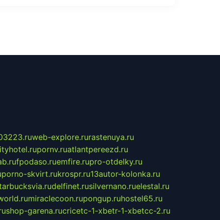
03223.ru
web-explore.ru
rastenuya.ru
tyhotel.ru
pornv.ru
atlantpereezd.ru
b.ru
fpodaso.ru
emfire.ru
pro-otdelky.ru
u
porno-skvirt.ru
krospr.ru
13autor-kolonka.ru
tarbucksvia.ru
delfinet.ru
silvernano.ru
elestal.ru
world.ru
miraclecoon.ru
pongup.ru
hostel65.ru
ru
shop-garena.ru
cricetc-1-xbetr-1-xbetcc-2.ru