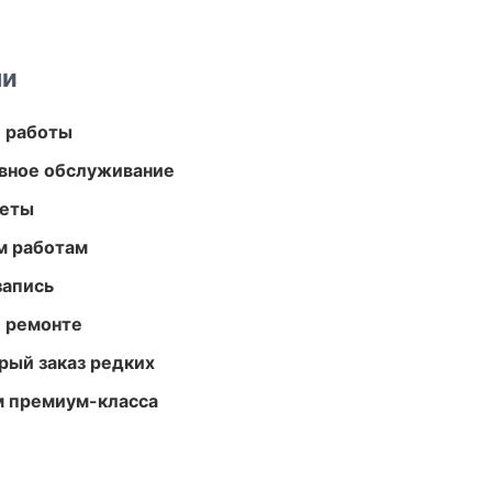
ми
е работы
вное обслуживание
меты
м работам
запись
и ремонте
рый заказ редких
м премиум-класса