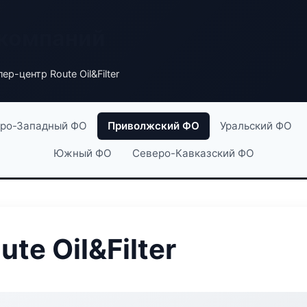
 компаний
ер-центр Route Oil&Filter
ро-Западный ФО
Приволжский ФО
Уральский ФО
Южный ФО
Северо-Кавказский ФО
te Oil&Filter