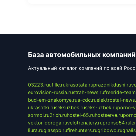
База автомобильных компаний
Актуальный каталог компаний по всей Рос
03223.ru
ufille.ru
krasotata.ru
prazdnikdushi.ru
v
eurovision-russia.ru
strah-news.ru
freeride-team
bud-em-znakomye.ru
a-cdc.ru
elektrostal-news.
ukrasotki.ru
seksuzbek.ru
seks-uzbek.ru
porno-v
sormol.ru
2rich.ru
hostel-65.ru
hostserve.ru
porno
vektor-doroga.ru
velotrenajery.ru
pronso54.ru
le
liura.ru
glasspb.ru
firehunters.ru
gribowo.ru
gnalis