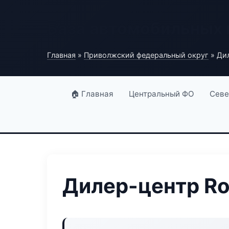
База автомобильных
Главная
»
Приволжский федеральный округ
» Дил
🏠 Главная
Центральный ФО
Севе
Дилер-центр Rou