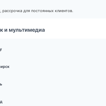
, рассрочка для постоянных клиентов.
к и мультимедиа
у
бирск
нь
од