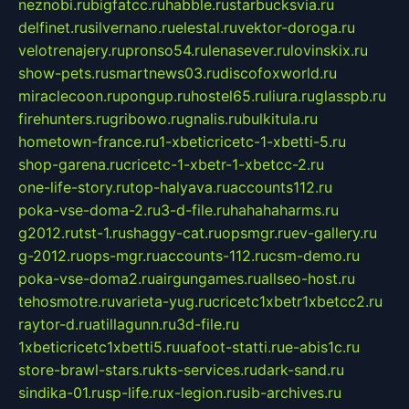
neznobi.ru
bigfatcc.ru
habble.ru
starbucksvia.ru
delfinet.ru
silvernano.ru
elestal.ru
vektor-doroga.ru
velotrenajery.ru
pronso54.ru
lenasever.ru
lovinskix.ru
show-pets.ru
smartnews03.ru
discofoxworld.ru
miraclecoon.ru
pongup.ru
hostel65.ru
liura.ru
glasspb.ru
firehunters.ru
gribowo.ru
gnalis.ru
bulkitula.ru
hometown-france.ru
1-xbeticricetc-1-xbetti-5.ru
shop-garena.ru
cricetc-1-xbetr-1-xbetcc-2.ru
one-life-story.ru
top-halyava.ru
accounts112.ru
poka-vse-doma-2.ru
3-d-file.ru
hahahaharms.ru
g2012.ru
tst-1.ru
shaggy-cat.ru
opsmgr.ru
ev-gallery.ru
g-2012.ru
ops-mgr.ru
accounts-112.ru
csm-demo.ru
poka-vse-doma2.ru
airgungames.ru
allseo-host.ru
tehosmotre.ru
varieta-yug.ru
cricetc1xbetr1xbetcc2.ru
raytor-d.ru
atillagunn.ru
3d-file.ru
1xbeticricetc1xbetti5.ru
uafoot-statti.ru
e-abis1c.ru
store-brawl-stars.ru
kts-services.ru
dark-sand.ru
sindika-01.ru
sp-life.ru
x-legion.ru
sib-archives.ru