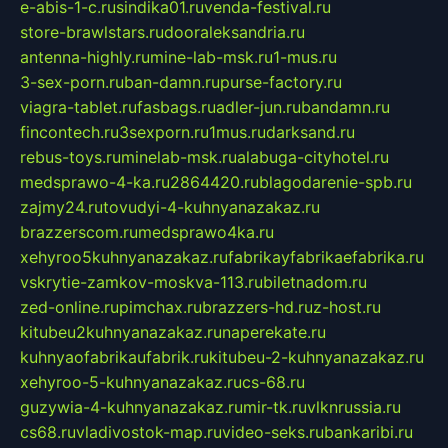
e-abis-1-c.ru
sindika01.ru
venda-festival.ru
store-brawlstars.ru
dooraleksandria.ru
antenna-highly.ru
mine-lab-msk.ru
1-mus.ru
3-sex-porn.ru
ban-damn.ru
purse-factory.ru
viagra-tablet.ru
fasbags.ru
adler-jun.ru
bandamn.ru
fincontech.ru
3sexporn.ru
1mus.ru
darksand.ru
rebus-toys.ru
minelab-msk.ru
alabuga-cityhotel.ru
medsprawo-4-ka.ru
2864420.ru
blagodarenie-spb.ru
zajmy24.ru
tovudyi-4-kuhnyanazakaz.ru
brazzerscom.ru
medsprawo4ka.ru
xehyroo5kuhnyanazakaz.ru
fabrikayfabrikaefabrika.ru
vskrytie-zamkov-moskva-113.ru
biletnadom.ru
zed-online.ru
pimchax.ru
brazzers-hd.ru
z-host.ru
kitubeu2kuhnyanazakaz.ru
naperekate.ru
kuhnyaofabrikaufabrik.ru
kitubeu-2-kuhnyanazakaz.ru
xehyroo-5-kuhnyanazakaz.ru
cs-68.ru
guzywia-4-kuhnyanazakaz.ru
mir-tk.ru
vlknrussia.ru
cs68.ru
vladivostok-map.ru
video-seks.ru
bankaribi.ru