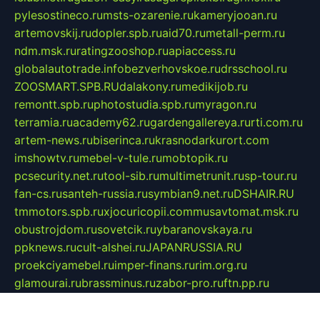
pylesostineco.ru
msts-ozarenie.ru
kameryjooan.ru
artemovskij.ru
dopler.spb.ru
aid70.ru
metall-perm.ru
ndm.msk.ru
ratingzooshop.ru
apiaccess.ru
globalautotrade.info
bezverhovskoe.ru
drsschool.ru
ZOOSMART.SPB.RU
dalakony.ru
medikijob.ru
remontt.spb.ru
photostudia.spb.ru
myragon.ru
terramia.ru
academy62.ru
gardengallereya.ru
rti.com.ru
artem-news.ru
biserinca.ru
krasnodarkurort.com
imshowtv.ru
mebel-v-tule.ru
mobtopik.ru
pcsecurity.net.ru
tool-sib.ru
multimetrunit.ru
sp-tour.ru
fan-cs.ru
santeh-russia.ru
symbian9.net.ru
DSHAIR.RU
tmmotors.spb.ru
xjocuricopii.com
musavtomat.msk.ru
obustrojdom.ru
sovetcik.ru
ybaranovskaya.ru
ppknews.ru
cult-alshei.ru
JAPANRUSSIA.RU
proekciyamebel.ru
imper-finans.ru
rim.org.ru
glamourai.ru
brassminus.ru
zabor-pro.ru
ftn.pp.ru
dorogoe58.ru
laimengpacker.ru
kuzova-zapchasti.ru
sageerp.ru
taxodrom.ru
dsrazvitie.ru
hardcity.net.ru