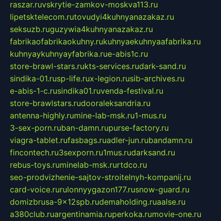
raszar.ru
vskrytie-zamkov-moskva113.ru
lipetsktelecom.ru
tovudyi4kuhnyanazakaz.ru
seksuzb.ru
guzywia4kuhnyanazakaz.ru
fabrikaofabrikaokuhny.ru
kuhnyaekuhnyaafabrika.ru
kuhnyaykuhnyayfabrika.ru
e-abis1c.ru
store-brawl-stars.ru
kts-services.ru
dark-sand.ru
sindika-01.ru
sp-life.ru
x-legion.ru
sib-archives.ru
e-abis-1-c.ru
sindika01.ru
venda-festival.ru
store-brawlstars.ru
dooraleksandria.ru
antenna-highly.ru
mine-lab-msk.ru
1-mus.ru
3-sex-porn.ru
ban-damn.ru
purse-factory.ru
viagra-tablet.ru
fasbags.ru
adler-jun.ru
bandamn.ru
fincontech.ru
3sexporn.ru
1mus.ru
darksand.ru
rebus-toys.ru
minelab-msk.ru
rtdco.ru
seo-prodvizhenie-sajtov-stroitelnyh-kompanij.ru
card-voice.ru
rulonnyygazon177.ru
snow-guard.ru
domizbrusa-9x12spb.ru
demaholding.ru
aalse.ru
a380club.ru
argentinamia.ru
perkoka.ru
movie-one.ru