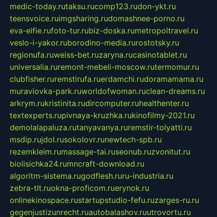
medic-today.ru
taksu.ru
comp123.ru
don-ykt.ru
teensvoice.ru
imgsharing.ru
domashnee-porno.ru
eva-elfie.ru
foto-tur.ru
biz-doska.ru
metropoltravel.ru
veslo-i-yakor.ru
borodino-media.ru
rostotsky.ru
regionufa.ru
weiss-bet.ru
zaryna.ru
casinotablet.ru
universalia.ru
remont-mebeli-moscow.ru
termomur.ru
clubfisher.ru
remstirufa.ru
erdamchi.ru
doramamama.ru
muraviovka-park.ru
worldofwoman.ru
clean-dreams.ru
arkrym.ru
kristinita.ru
dircomputer.ru
healthenter.ru
textexperts.ru
pivnaya-kruzhka.ru
kinofilmy-2021.ru
demolalapaluza.ru
tanyavanya.ru
remstir-tolyatti.ru
msdip.ru
jdol.ru
sokolovr.ru
newtech-spb.ru
rezemkleim.ru
massage-tai.ru
seonub.ru
zvonitut.ru
biolisichka24.ru
mncraft-download.ru
algoritm-sistema.ru
godflesh.ru
ru-industria.ru
zebra-tlt.ru
okna-proficom.ru
erynok.ru
onlinekinospace.ru
startupstudio-fefu.ru
zarges-ru.ru
gegenjustizunrecht.ru
autobalashov.ru
utrovortu.ru