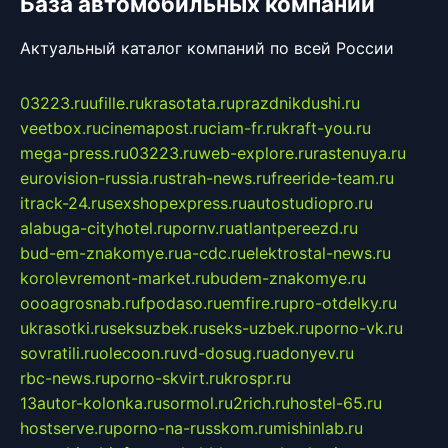
База автомобильных компаний
Актуальный каталог компаний по всей России
03223.ru
ufille.ru
krasotata.ru
prazdnikdushi.ru
veetbox.ru
cinemapost.ru
ciam-fr.ru
kraft-you.ru
mega-press.ru
03223.ru
web-explore.ru
rastenuya.ru
eurovision-russia.ru
strah-news.ru
freeride-team.ru
itrack-24.ru
sexshopexpress.ru
autostudiopro.ru
alabuga-cityhotel.ru
pornv.ru
atlantpereezd.ru
bud-em-znakomye.ru
a-cdc.ru
elektrostal-news.ru
korolevremont-market.ru
budem-znakomye.ru
oooagrosnab.ru
fpodaso.ru
emfire.ru
pro-otdelky.ru
ukrasotki.ru
seksuzbek.ru
seks-uzbek.ru
porno-vk.ru
sovratili.ru
olecoon.ru
vd-dosug.ru
adonyev.ru
rbc-news.ru
porno-skvirt.ru
krospr.ru
13autor-kolonka.ru
sormol.ru
2rich.ru
hostel-65.ru
hostserve.ru
porno-na-russkom.ru
mishinlab.ru