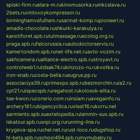
spiski-firm.ru
elara-m.ru
kinomusorka.ru
mkcslava.ru
2bets.ru
vintovoykompressor.ru
birminghamvsfulham.ru
sarmat-komp.ru
pioneeri.ru
amadis-chocolate.ru
shkurki-karakulya.ru
kanotiforet.spb.ru
tutmassage.ru
ecolog.org.ru
praga.spb.ru
falcorussia.ru
autodoctorservis.ru
kamertondom.spb.ru
net-life.net.ru
avto-vozim.ru
sakhcamera.ru
alliance-electro.spb.ru
stroyavt.ru
controlweb1.ru
tdsak74.ru
kinzozo-ru.ru
kvotka.ru
iron-snab.ru
costa-bella.ru
eugrus.pp.ru
associaciya39.ru
primexpo.spb.ru
bezmorchin.ru
ia2.ru
cpt21.ru
ispecspb.ru
regahost.ru
kolosok-elita.ru
tae-kwon.ru
consrio.com.ru
insiam.ru
avegainfo.ru
archery161.ru
bigencyclica.ru
vlast16.ru
korru.net
sarmiento.spb.su
extelopedia.ru
lammin-suo.spb.ru
iskatour.spb.ru
snpi.org.ru
running-line.ru
krygeva-spa.ru
chel.net.ru
rust-loco.ru
dugshop.ru
hl-beta.spb.ru
school494.spb.ru
mymubaby.ru