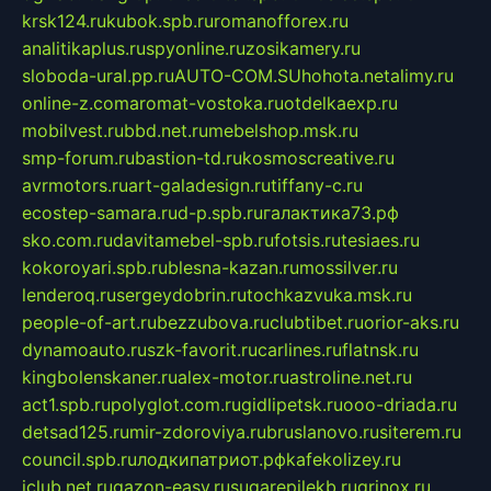
krsk124.ru
kubok.spb.ru
romanofforex.ru
analitikaplus.ru
spyonline.ru
zosikamery.ru
sloboda-ural.pp.ru
AUTO-COM.SU
hohota.net
alimy.ru
online-z.com
aromat-vostoka.ru
otdelkaexp.ru
mobilvest.ru
bbd.net.ru
mebelshop.msk.ru
smp-forum.ru
bastion-td.ru
kosmoscreative.ru
avrmotors.ru
art-galadesign.ru
tiffany-c.ru
ecostep-samara.ru
d-p.spb.ru
галактика73.рф
sko.com.ru
davitamebel-spb.ru
fotsis.ru
tesiaes.ru
kokoroyari.spb.ru
blesna-kazan.ru
mossilver.ru
lenderoq.ru
sergeydobrin.ru
tochkazvuka.msk.ru
people-of-art.ru
bezzubova.ru
clubtibet.ru
orior-aks.ru
dynamoauto.ru
szk-favorit.ru
carlines.ru
flatnsk.ru
kingbolenskaner.ru
alex-motor.ru
astroline.net.ru
act1.spb.ru
polyglot.com.ru
gidlipetsk.ru
ooo-driada.ru
detsad125.ru
mir-zdoroviya.ru
bruslanovo.ru
siterem.ru
council.spb.ru
лодкипатриот.рф
kafekolizey.ru
iclub.net.ru
gazon-easy.ru
sugarepilekb.ru
grinox.ru