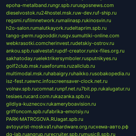
epoha-metalband.ru
ngr.spb.ru
rusgosnews.com
dieselvostok.ru
24hostel.msk.ru
w-dev.ru
f-ship.ru
regsmi.ru
filmnetwork.ru
malinasp.ru
kinosvin.ru
h2o-salon.ru
malutkayork.ru
deltaprim.spb.ru
tango-perm.ru
gooddir.ru
sgv.su
multiki-online.com
webkrasotki.com
cherinvest.ru
detskiy-ostrov.ru
ankou.spb.ru
alvesta1.ru
pdf-creator.ru
nix-files.org.ru
sakhatoday.ru
elektrikersymboler.ru
sputnikyes.ru
golf2club.msk.ru
aeforums.ru
zallclub.ru
multimodal.msk.ru
habaigry.ru
haikko.ru
sobakopedia.ru
isz-fest.ru
ewnc.info
screensaver-clock.net.ru
volnav.spb.ru
comnat.ru
npf.net.ru
7bit.pp.ru
kalugatur.ru
tesiaes.ru
card.com.ru
kazanka.spb.ru
gildiya-kuznecov.ru
kameryboavision.ru
griffoncom.spb.ru
fabrika-emotsiy.ru
PARK-MATROSOVA.RU
agat.spb.ru
avtoyurist-moskva1.ru
hardware.org.ru
схема-авто.рф
dg-lab.ru
angrup.ru
recruiter.spb.ru
music8.spb.ru