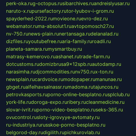
perk-oka.ru
g-octopus.ru
sibarchives.ru
andreislyusar.ru
naruto-x.ru
pursefactory.ru
tor-lyubov-i-grom.ru
spayderhed-2022.ru
movieone.ru
evro-dez.ru
webamator.ru
ma-absolut1.ru
avtopomosch27.ru
nv-750.ru
news-plain.ru
nertansaga.ru
delanalad.ru
dizfiles.ru
youtubefree.ru
aria-family.ru
roadli.ru
planeta-samara.ru
mysmartbuy.ru
matrasy-kemerovo.ru
ashanet.ru
trade-farm.ru
dotcustoms.ru
domizbrusa9x12spb.ru
autodamp.ru
narasimha.ru
djcommodities.ru
nv750.ru
x-ton.ru
newsplain.ru
cardvoice.ru
modopaper.ru
manunae.ru
gbget.ru
alfeihavsalnassr.ru
madoma.ru
tajuncos.ru
petrovkasports.ru
porno-online-besplatno.ru
splclub.ru
york-life.ru
doroga-expo.ru
ribery.ru
cleanmedicine.ru
slovar-ivrit.ru
porno-video-besplatno.ru
seks-365.ru
ovucontrol.ru
sloty-igrovyye-avtomaty.ru
ru-industriya.ru
russkoe-porno-besplatno.ru
belgorod-day.ru
digilith.ru
pichkurovlab.ru