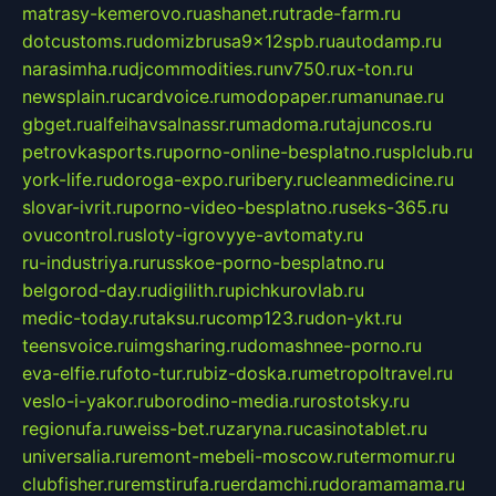
matrasy-kemerovo.ru
ashanet.ru
trade-farm.ru
dotcustoms.ru
domizbrusa9x12spb.ru
autodamp.ru
narasimha.ru
djcommodities.ru
nv750.ru
x-ton.ru
newsplain.ru
cardvoice.ru
modopaper.ru
manunae.ru
gbget.ru
alfeihavsalnassr.ru
madoma.ru
tajuncos.ru
petrovkasports.ru
porno-online-besplatno.ru
splclub.ru
york-life.ru
doroga-expo.ru
ribery.ru
cleanmedicine.ru
slovar-ivrit.ru
porno-video-besplatno.ru
seks-365.ru
ovucontrol.ru
sloty-igrovyye-avtomaty.ru
ru-industriya.ru
russkoe-porno-besplatno.ru
belgorod-day.ru
digilith.ru
pichkurovlab.ru
medic-today.ru
taksu.ru
comp123.ru
don-ykt.ru
teensvoice.ru
imgsharing.ru
domashnee-porno.ru
eva-elfie.ru
foto-tur.ru
biz-doska.ru
metropoltravel.ru
veslo-i-yakor.ru
borodino-media.ru
rostotsky.ru
regionufa.ru
weiss-bet.ru
zaryna.ru
casinotablet.ru
universalia.ru
remont-mebeli-moscow.ru
termomur.ru
clubfisher.ru
remstirufa.ru
erdamchi.ru
doramamama.ru