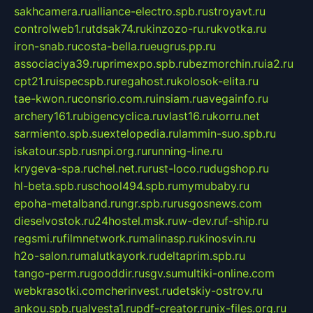
sakhcamera.ru
alliance-electro.spb.ru
stroyavt.ru
controlweb1.ru
tdsak74.ru
kinzozo-ru.ru
kvotka.ru
iron-snab.ru
costa-bella.ru
eugrus.pp.ru
associaciya39.ru
primexpo.spb.ru
bezmorchin.ru
ia2.ru
cpt21.ru
ispecspb.ru
regahost.ru
kolosok-elita.ru
tae-kwon.ru
consrio.com.ru
insiam.ru
avegainfo.ru
archery161.ru
bigencyclica.ru
vlast16.ru
korru.net
sarmiento.spb.su
extelopedia.ru
lammin-suo.spb.ru
iskatour.spb.ru
snpi.org.ru
running-line.ru
krygeva-spa.ru
chel.net.ru
rust-loco.ru
dugshop.ru
hl-beta.spb.ru
school494.spb.ru
mymubaby.ru
epoha-metalband.ru
ngr.spb.ru
rusgosnews.com
dieselvostok.ru
24hostel.msk.ru
w-dev.ru
f-ship.ru
regsmi.ru
filmnetwork.ru
malinasp.ru
kinosvin.ru
h2o-salon.ru
malutkayork.ru
deltaprim.spb.ru
tango-perm.ru
gooddir.ru
sgv.su
multiki-online.com
webkrasotki.com
cherinvest.ru
detskiy-ostrov.ru
ankou.spb.ru
alvesta1.ru
pdf-creator.ru
nix-files.org.ru