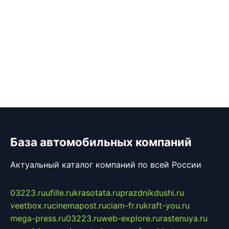
База автомобильных компаний
Актуальный каталог компаний по всей России
03223.ru
ufille.ru
krasotata.ru
prazdnikdushi.ru
veetbox.ru
cinemapost.ru
ciam-fr.ru
kraft-you.ru
mega-press.ru
03223.ru
web-explore.ru
rastenuya.ru