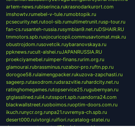
artem-news.ru
biserinca.ru
krasnodarkurort.com
imshowtv.ru
mebel-v-tule.ru
mobtopik.ru
pcsecurity.net.ru
tool-sib.ru
multimetrunit.ru
sp-tour.ru
fan-cs.ru
santeh-russia.ru
symbian9.net.ru
DSHAIR.RU
tmmotors.spb.ru
xjocuricopii.com
musavtomat.msk.ru
obustrojdom.ru
sovetcik.ru
ybaranovskaya.ru
ppknews.ru
cult-alshei.ru
JAPANRUSSIA.RU
proekciyamebel.ru
imper-finans.ru
rim.org.ru
glamourai.ru
brassminus.ru
zabor-pro.ru
ftn.pp.ru
dorogoe58.ru
laimengpacker.ru
kuzova-zapchasti.ru
sageerp.ru
taxodrom.ru
dsrazvitie.ru
hardcity.net.ru
ratinghomegames.ru
topservice25.ru
gubernyan.ru
gtglasslined.ru
ii4.ru
tssport.spb.ru
andorra24.com
blackwallstreet.ru
oboimos.ru
optim-doors.com.ru
ikuch.ru
nycr.org.ru
npa21.ru
vremya-ch.spb.ru
desert000.ru
ivtorgi.ru
ifiori.ru
catalog-statei.ru
dcv.org.ru
spetsmaster174.ru
ipkameryhiseeu.ru
dum26.ru
ruspol.spb.ru
fr-opendp.ru
kam-solnyshko.ru