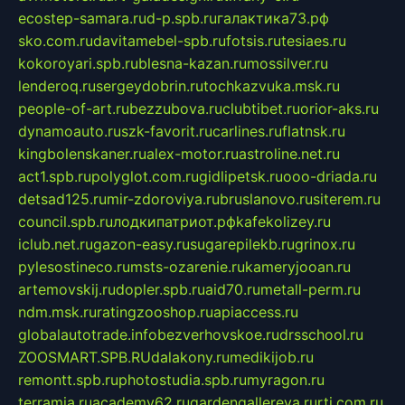
ecostep-samara.ru
d-p.spb.ru
галактика73.рф
sko.com.ru
davitamebel-spb.ru
fotsis.ru
tesiaes.ru
kokoroyari.spb.ru
blesna-kazan.ru
mossilver.ru
lenderoq.ru
sergeydobrin.ru
tochkazvuka.msk.ru
people-of-art.ru
bezzubova.ru
clubtibet.ru
orior-aks.ru
dynamoauto.ru
szk-favorit.ru
carlines.ru
flatnsk.ru
kingbolenskaner.ru
alex-motor.ru
astroline.net.ru
act1.spb.ru
polyglot.com.ru
gidlipetsk.ru
ooo-driada.ru
detsad125.ru
mir-zdoroviya.ru
bruslanovo.ru
siterem.ru
council.spb.ru
лодкипатриот.рф
kafekolizey.ru
iclub.net.ru
gazon-easy.ru
sugarepilekb.ru
grinox.ru
pylesostineco.ru
msts-ozarenie.ru
kameryjooan.ru
artemovskij.ru
dopler.spb.ru
aid70.ru
metall-perm.ru
ndm.msk.ru
ratingzooshop.ru
apiaccess.ru
globalautotrade.info
bezverhovskoe.ru
drsschool.ru
ZOOSMART.SPB.RU
dalakony.ru
medikijob.ru
remontt.spb.ru
photostudia.spb.ru
myragon.ru
terramia.ru
academy62.ru
gardengallereya.ru
rti.com.ru