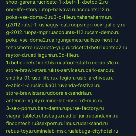
shop-garena.ru
cricetc-1-xbetr-1-xbetcc-2.ru
one-life-story.ru
top-halyava.ru
accounts112.ru
poka-vse-doma-2.ru
3-d-file.ru
hahahaharms.ru
g2012.ru
tst-1.ru
shaggy-cat.ru
opsmgr.ru
ev-gallery.ru
g-2012.ru
ops-mgr.ru
accounts-112.ru
csm-demo.ru
poka-vse-doma2.ru
airgungames.ru
allseo-host.ru
tehosmotre.ru
varieta-yug.ru
cricetc1xbetr1xbetcc2.ru
raytor-d.ru
atillagunn.ru
3d-file.ru
1xbeticricetc1xbetti5.ru
uafoot-statti.ru
e-abis1c.ru
store-brawl-stars.ru
kts-services.ru
dark-sand.ru
sindika-01.ru
sp-life.ru
x-legion.ru
sib-archives.ru
e-abis-1-c.ru
sindika01.ru
venda-festival.ru
store-brawlstars.ru
dooraleksandria.ru
antenna-highly.ru
mine-lab-msk.ru
1-mus.ru
3-sex-porn.ru
ban-damn.ru
purse-factory.ru
viagra-tablet.ru
fasbags.ru
adler-jun.ru
bandamn.ru
fincontech.ru
3sexporn.ru
1mus.ru
darksand.ru
rebus-toys.ru
minelab-msk.ru
alabuga-cityhotel.ru