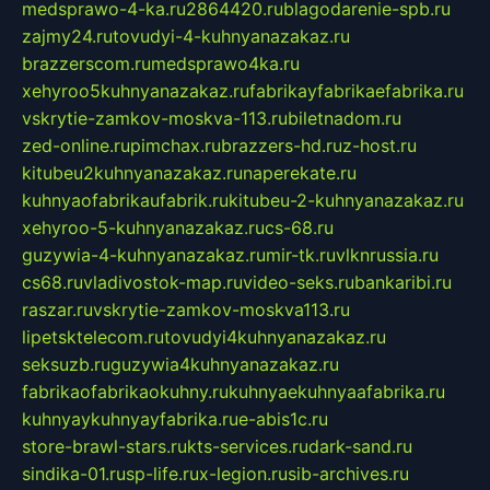
medsprawo-4-ka.ru
2864420.ru
blagodarenie-spb.ru
zajmy24.ru
tovudyi-4-kuhnyanazakaz.ru
brazzerscom.ru
medsprawo4ka.ru
xehyroo5kuhnyanazakaz.ru
fabrikayfabrikaefabrika.ru
vskrytie-zamkov-moskva-113.ru
biletnadom.ru
zed-online.ru
pimchax.ru
brazzers-hd.ru
z-host.ru
kitubeu2kuhnyanazakaz.ru
naperekate.ru
kuhnyaofabrikaufabrik.ru
kitubeu-2-kuhnyanazakaz.ru
xehyroo-5-kuhnyanazakaz.ru
cs-68.ru
guzywia-4-kuhnyanazakaz.ru
mir-tk.ru
vlknrussia.ru
cs68.ru
vladivostok-map.ru
video-seks.ru
bankaribi.ru
raszar.ru
vskrytie-zamkov-moskva113.ru
lipetsktelecom.ru
tovudyi4kuhnyanazakaz.ru
seksuzb.ru
guzywia4kuhnyanazakaz.ru
fabrikaofabrikaokuhny.ru
kuhnyaekuhnyaafabrika.ru
kuhnyaykuhnyayfabrika.ru
e-abis1c.ru
store-brawl-stars.ru
kts-services.ru
dark-sand.ru
sindika-01.ru
sp-life.ru
x-legion.ru
sib-archives.ru