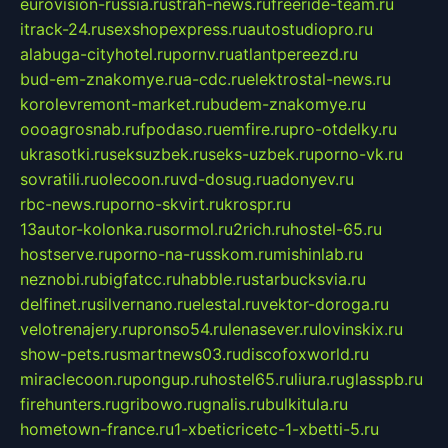
eurovision-russia.ru
strah-news.ru
freeride-team.ru
itrack-24.ru
sexshopexpress.ru
autostudiopro.ru
alabuga-cityhotel.ru
pornv.ru
atlantpereezd.ru
bud-em-znakomye.ru
a-cdc.ru
elektrostal-news.ru
korolevremont-market.ru
budem-znakomye.ru
oooagrosnab.ru
fpodaso.ru
emfire.ru
pro-otdelky.ru
ukrasotki.ru
seksuzbek.ru
seks-uzbek.ru
porno-vk.ru
sovratili.ru
olecoon.ru
vd-dosug.ru
adonyev.ru
rbc-news.ru
porno-skvirt.ru
krospr.ru
13autor-kolonka.ru
sormol.ru
2rich.ru
hostel-65.ru
hostserve.ru
porno-na-russkom.ru
mishinlab.ru
neznobi.ru
bigfatcc.ru
habble.ru
starbucksvia.ru
delfinet.ru
silvernano.ru
elestal.ru
vektor-doroga.ru
velotrenajery.ru
pronso54.ru
lenasever.ru
lovinskix.ru
show-pets.ru
smartnews03.ru
discofoxworld.ru
miraclecoon.ru
pongup.ru
hostel65.ru
liura.ru
glasspb.ru
firehunters.ru
gribowo.ru
gnalis.ru
bulkitula.ru
hometown-france.ru
1-xbeticricetc-1-xbetti-5.ru