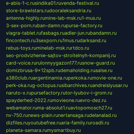
e-abis-1-c.ru
sindika01.ru
venda-festival.ru
store-brawlstars.ru
dooraleksandria.ru
antenna-highly.ru
mine-lab-msk.ru
1-mus.ru
3-sex-porn.ru
ban-damn.ru
purse-factory.ru
viagra-tablet.ru
fasbags.ru
adler-jun.ru
bandamn.ru
fincontech.ru
3sexporn.ru
1mus.ru
darksand.ru
rebus-toys.ru
minelab-msk.ru
rtdco.ru
seo-prodvizhenie-sajtov-stroitelnyh-kompanij.ru
card-voice.ru
rulonnyygazon177.ru
snow-guard.ru
domizbrusa-9x12spb.ru
demaholding.ru
aalse.ru
a380club.ru
argentinamia.ru
perkoka.ru
movie-one.ru
perk-oka.ru
g-octopus.ru
sibarchives.ru
andreislyusar.ru
naruto-x.ru
pursefactory.ru
tor-lyubov-i-grom.ru
spayderhed-2022.ru
movieone.ru
evro-dez.ru
webamator.ru
ma-absolut1.ru
avtopomosch27.ru
nv-750.ru
news-plain.ru
nertansaga.ru
delanalad.ru
dizfiles.ru
youtubefree.ru
aria-family.ru
roadli.ru
planeta-samara.ru
mysmartbuy.ru