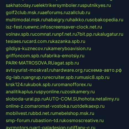
sakhatoday.ru
elektrikersymboler.ru
sputnikyes.ru
golf2club.msk.ru
aeforums.ru
zallclub.ru
multimodal.msk.ru
habaigry.ru
haikko.ru
sobakopedia.ru
isz-fest.ru
ewnc.info
screensaver-clock.net.ru
volnav.spb.ru
comnat.ru
npf.net.ru
7bit.pp.ru
kalugatur.ru
tesiaes.ru
card.com.ru
kazanka.spb.ru
gildiya-kuznecov.ru
kameryboavision.ru
griffoncom.spb.ru
fabrika-emotsiy.ru
PARK-MATROSOVA.RU
agat.spb.ru
avtoyurist-moskva1.ru
hardware.org.ru
схема-авто.рф
dg-lab.ru
angrup.ru
recruiter.spb.ru
music8.spb.ru
krsk124.ru
kubok.spb.ru
romanofforex.ru
analitikaplus.ru
spyonline.ru
zosikamery.ru
sloboda-ural.pp.ru
AUTO-COM.SU
hohota.net
alimy.ru
online-z.com
aromat-vostoka.ru
otdelkaexp.ru
mobilvest.ru
bbd.net.ru
mebelshop.msk.ru
smp-forum.ru
bastion-td.ru
kosmoscreative.ru
avrmotors.ru
art-galadesign.ru
tiffany-c.ru