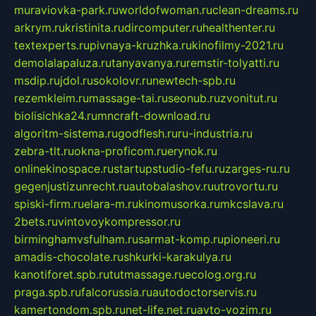
muraviovka-park.ru
worldofwoman.ru
clean-dreams.ru
arkrym.ru
kristinita.ru
dircomputer.ru
healthenter.ru
textexperts.ru
pivnaya-kruzhka.ru
kinofilmy-2021.ru
demolalapaluza.ru
tanyavanya.ru
remstir-tolyatti.ru
msdip.ru
jdol.ru
sokolovr.ru
newtech-spb.ru
rezemkleim.ru
massage-tai.ru
seonub.ru
zvonitut.ru
biolisichka24.ru
mncraft-download.ru
algoritm-sistema.ru
godflesh.ru
ru-industria.ru
zebra-tlt.ru
okna-proficom.ru
erynok.ru
onlinekinospace.ru
startupstudio-fefu.ru
zarges-ru.ru
gegenjustizunrecht.ru
autobalashov.ru
utrovortu.ru
spiski-firm.ru
elara-m.ru
kinomusorka.ru
mkcslava.ru
2bets.ru
vintovoykompressor.ru
birminghamvsfulham.ru
sarmat-komp.ru
pioneeri.ru
amadis-chocolate.ru
shkurki-karakulya.ru
kanotiforet.spb.ru
tutmassage.ru
ecolog.org.ru
praga.spb.ru
falcorussia.ru
autodoctorservis.ru
kamertondom.spb.ru
net-life.net.ru
avto-vozim.ru